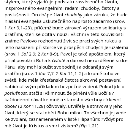
stylem, který vyjadřuje podstatu zasvěceného života,
inspirovaného evangelními radami chudoby, čistoty a
poslušnosti. On chápe život
chudoby
jako záruku, že bude
hlásání evangelia uskutečněno naprosto zadarmo (srov.
1
Kor
9,1-23), přičemž bude zároveň výrazem solidarity s
bratřími, kteří se ocitli v nouzi. Všichni v této souvislosti
známe Pavlovo rozhodnutí živit se prací svých rukou a
jeho nasazení při sbírce ve prospěch chudých Jeruzaléma
(srov. 1
Sol
2,9; 2
Kor
8-9). Pavel je také apoštolem, který
přijal povolání Boha k
čistotě
a daroval nerozdělené srdce
Pánu, aby mohl sloužit svobodněji a oddaněji svým
bratřím (srov. 1
Kor
7,7; 2
Kor
11,1-2) a kromě toho ve
světě, kde měla křesťanská čistota skrovné postavení,
nabídnul svým příkladem bezpečné vedení. Pokud jde o
poslušnost
, stačí si všimnout, že plnění vůle Boží a ?
každodenní nával ke mně a starost o všechny církevní
obce? (2
Kor
11,28) oživovaly, utvářely a stravovaly jeho
život, který se stal obětí Bohu milou. To všechno jej vede
ke zvolání, zaznamenaném v listě Filipanům: ?Vždyť pro
mě život je Kristus a smrt ziskem? (
Flp
1,21).