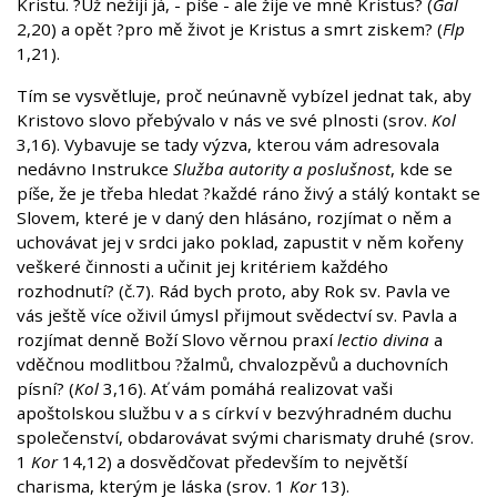
Kristu. ?Už nežiji já, - píše - ale žije ve mně Kristus? (
Gal
2,20) a opět ?pro mě život je Kristus a smrt ziskem? (
Flp
1,21).
Tím se vysvětluje, proč neúnavně vybízel jednat tak, aby
Kristovo slovo přebývalo v nás ve své plnosti (srov.
Kol
3,16). Vybavuje se tady výzva, kterou vám adresovala
nedávno Instrukce
Služba autority a poslušnost
, kde se
píše, že je třeba hledat ?každé ráno živý a stálý kontakt se
Slovem, které je v daný den hlásáno, rozjímat o něm a
uchovávat jej v srdci jako poklad, zapustit v něm kořeny
veškeré činnosti a učinit jej kritériem každého
rozhodnutí? (č.7). Rád bych proto, aby Rok sv. Pavla ve
vás ještě více oživil úmysl přijmout svědectví sv. Pavla a
rozjímat denně Boží Slovo věrnou praxí
lectio divina
a
vděčnou modlitbou ?žalmů, chvalozpěvů a duchovních
písní? (
Kol
3,16). Ať vám pomáhá realizovat vaši
apoštolskou službu v a s církví v bezvýhradném duchu
společenství, obdarovávat svými charismaty druhé (srov.
1
Kor
14,12) a dosvědčovat především to největší
charisma, kterým je láska (srov. 1
Kor
13).