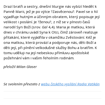
Drazí bratři a sestry, dnešní liturgie nás vybízí hledět k
Panně Marii, jež je po výtce ?Zasvěcenou?. Pavel se o Ní
vyjadřuje hutným a účinným obratem, který popisuje její
velikost i poslání. Je ?ženou?, z níž se v plnosti časů
narodil Syn Boží (srov.
Gal
4,4). Maria je matkou, která
dnes v chrámu uvádí Syna k Otci, čímž zároveň realizuje
přitakání, které vyjádřila v okamžiku Zvěstování. Kéž je
ona matkou, která provází a podporuje nás, děti Boží a
děti její, při plnění velkodušné služby Bohu a bratřím. K
tomu uděluji na její nebeskou přímluvu apoštolské
požehnání vám i vašim řeholním rodinám.
přeložil Milan Glaser
Se svolením převzato z
webu českého vysílání Radia Vatikán