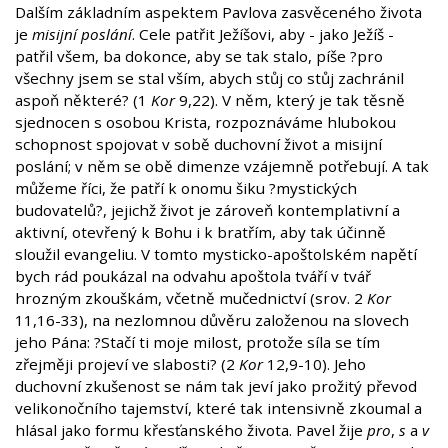
Dalším základním aspektem Pavlova zasvěceného života
je
misijní poslání
. Cele patřit Ježíšovi, aby - jako Ježíš -
patřil všem, ba dokonce, aby se tak stalo, píše ?pro
všechny jsem se stal vším, abych stůj co stůj zachránil
aspoň některé? (1
Kor
9,22). V něm, který je tak těsně
sjednocen s osobou Krista, rozpoznáváme hlubokou
schopnost spojovat v sobě duchovní život a misijní
poslání; v něm se obě dimenze vzájemně potřebují. A tak
můžeme říci, že patří k onomu šiku ?mystických
budovatelů?, jejichž život je zároveň kontemplativní a
aktivní, otevřený k Bohu i k bratřím, aby tak účinně
sloužil evangeliu. V tomto mysticko-apoštolském napětí
bych rád poukázal na odvahu apoštola tváří v tvář
hrozným zkouškám, včetně mučednictví (srov. 2
Kor
11,16-33), na nezlomnou důvěru založenou na slovech
jeho Pána: ?Stačí ti moje milost, protože síla se tím
zřejměji projeví ve slabosti? (2
Kor
12,9-10). Jeho
duchovní zkušenost se nám tak jeví jako prožitý převod
velikonočního tajemství, které tak intensivně zkoumal a
hlásal jako formu křesťanského života. Pavel žije
pro
,
s
a
v