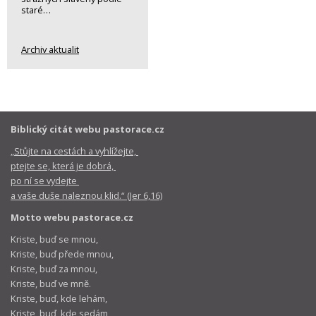
staré…
Archiv aktualit
Biblický citát webu pastorace.cz
„Stůjte na cestách a vyhlížejte,
ptejte se, která je dobrá,
po ní se vydejte
a vaše duše naleznou klid.“ (Jer 6,16)
Motto webu pastorace.cz
Kriste, buď se mnou,
Kriste, buď přede mnou,
Kriste, buď za mnou,
Kriste, buď ve mně.
Kriste, buď, kde lehám,
Kriste, buď, kde sedám,