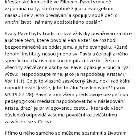
křesťanské komunitě ve Filipech, Pavel vroucně
vzpomíná na ty, kteří osobně žijí pro evangelium,
nasazují se v jeho předávání a spojují v sobě péči o
vnitřní život i námahy apoštolského poslání.
Svatý Pavel byl v tradici církve vždycky považován za otce
a učitele těch, které povolal Pán a kteří se rozhodli
bezpodmínečně se oddat Jemu a Jeho evangeliu. Různé
řeholní instituty nesou jméno sv. Pavla a čerpají z něho
specifickou charismatickou inspiraci. Lze říci, že pro
všechny zasvěcené osoby sv. Pavel opakuje vroucí a ryzí
výzvu: ?Napodobujte mne, jako já napodobuji Krista? (1
Kor
11,1). Co je to vlastně zasvěcený život, ne-li radikální
napodobování Ježíše, Jeho totální ?následování?? (srov.
Mk
19,27-28). Pavel v tom všem představuje bezpečnou
pedagogickou mediaci: napodobovat ho v následování
Krista, drazí, je privilegovanou cestou, která do všech
důsledků odpovídá vašemu povolání ke zvláštnímu
zasvěcení se v Církvi.
Přímo u něho samého se můžeme seznámit s životním