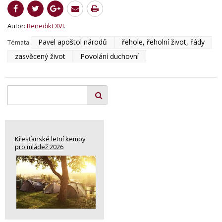
Autor:
Benedikt XVI.
Pavel apoštol národů
řehole, řeholní život, řády
Témata:
zasvěcený život
Povolání duchovní
Křesťanské letní kempy
pro mládež 2026