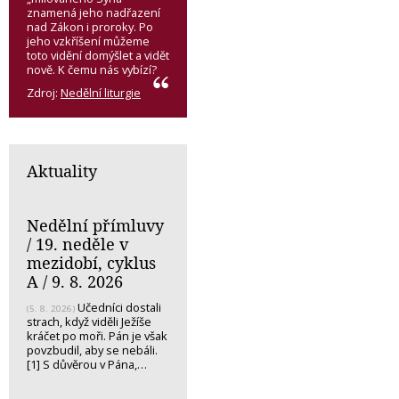
znamená jeho nadřazení
nad Zákon i proroky. Po
jeho vzkříšení můžeme
toto vidění domýšlet a vidět
nově. K čemu nás vybízí?
Zdroj:
Nedělní liturgie
Aktuality
Nedělní přímluvy
/ 19. neděle v
mezidobí, cyklus
A / 9. 8. 2026
Učedníci dostali
(5. 8. 2026)
strach, když viděli Ježíše
kráčet po moři. Pán je však
povzbudil, aby se nebáli.
[1] S důvěrou v Pána,…