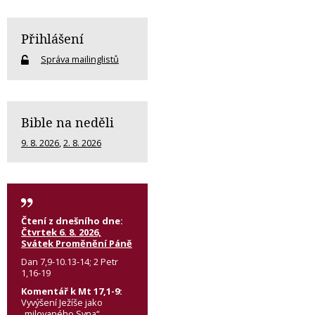
Přihlášení
Správa mailinglistů
Bible na neděli
9. 8. 2026
,
2. 8. 2026
Čtení z dnešního dne:
Čtvrtek 6. 8. 2026,
Svátek Proměnění Páně
Dan 7,9-10.13-14; 2 Petr
1,16-19
Komentář k Mt 17,1-9:
Vyvýšení Ježíše jako
„milovaného Syna“