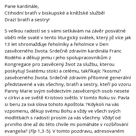
Pane kardinále,
Ctihodní bratři v biskupské a kněžské službě!
Drazí bratři a sestry!
S velkou radostí se s vámi setkávám na závěr posvátné
oběti mše svaté v tento liturgický svátek, který již více jak
13 let shromažďuje řeholníky a řeholnice v Den
zasvěceného života. Srdečně zdravím kardinála Franc
Rodého a děkuji jemu i jeho spolupracovníkům z
Kongregace pro zasvěcený život za službu, kterou
poskytují Svatému stolci a celému, takříkajíc ?kosmu?
zasvěceného života. Srdečně zdravím přítomné generální
představené a vás všechny, bratři a sestry, kteří po vzoru
Panny Marie svým svědectvím zasvěcených osob nesete
v církvi a ve světě Kristovo světlo. V tomto Roku sv. Pavla
si beru za svá slova tohoto Apoštola: ?Kdykoli na vás
vzpomenu, děkuji svému Bohu a vždy ve všech svých
modlitbách s radostí prosím za vás všechny. Vždyť od
prvního dne až do této chvíle mi pomáháte v rozšiřování
evangelia? (
Flp
1,3-5). V tomto pozdravu, adresovaném