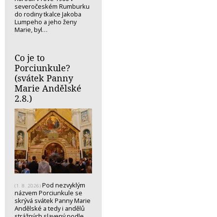
severočeském Rumburku
do rodiny tkalce Jakoba
Lumpeho a jeho ženy
Marie, byl…
Co je to
Porciunkule?
(svátek Panny
Marie Andělské
2.8.)
Pod nezvyklým
(1. 8. 2026)
názvem Porciunkule se
skrývá svátek Panny Marie
Andělské a tedy i andělů
strážných slavený podle