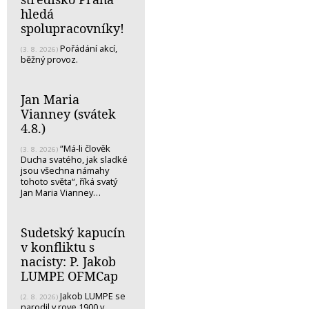
hledá
spolupracovníky!
Pořádání akcí,
(3. 8. 2026)
běžný provoz.
Jan Maria
Vianney (svátek
4.8.)
“Má-li člověk
(3. 8. 2026)
Ducha svatého, jak sladké
jsou všechna námahy
tohoto světa“, říká svatý
Jan Maria Vianney…
Sudetský kapucín
v konfliktu s
nacisty: P. Jakob
LUMPE OFMCap
Jakob LUMPE se
(2. 8. 2026)
narodil v rove 1900 v