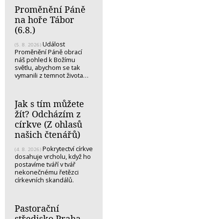
Proměnění Páně
na hoře Tábor
(6.8.)
Událost
(5. 8. 2026)
Proměnění Páně obrací
náš pohled k Božímu
světlu, abychom se tak
vymanili z temnot života…
Jak s tím můžete
žít? Odcházím z
církve (Z ohlasů
našich čtenářů)
Pokrytectví církve
(4. 8. 2026)
dosahuje vrcholu, když ho
postavíme tváří v tvář
nekonečnému řetězci
církevních skandálů.
Pastorační
středisko Praha