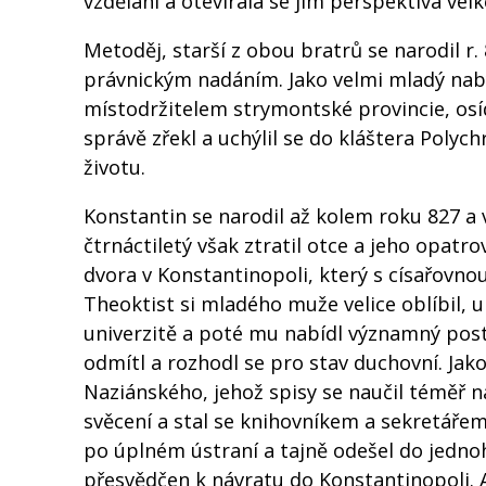
vzdělání a otevírala se jim perspektiva velk
Metoděj, starší z obou bratrů se narodil r
právnickým nadáním. Jako velmi mladý naby
místodržitelem strymontské provincie, osí
správě zřekl a uchýlil se do kláštera Pol
životu.
Konstantin se narodil až kolem roku 827 a v
čtrnáctiletý však ztratil otce a jeho opat
dvora v Konstantinopoli, který s císařovnou
Theoktist si mladého muže velice oblíbil, 
univerzitě a poté mu nabídl významný post
odmítl a rozhodl se pro stav duchovní. Jak
Naziánského, jehož spisy se naučil téměř 
svěcení a stal se knihovníkem a sekretářem
po úplném ústraní a tajně odešel do jedno
přesvědčen k návratu do Konstantinopoli. A