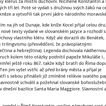
ký klérus za místní duchovní. Nicméně Konstantin a
ch tří let. Poté se vydali s družinou svých žáků na c
kněze a vytvořili tak první jádro národního moravsk
m na jih od Dunaje, kde kníže Kocel přijal celou dru
i nové texty vydané ve slovanském jazyce a rozhodl 
hovy vlastního kléru. Když ale dorazili do Benátek, b
 trilingvismu (přesvědčení, že právoplatnými
řečtina a hebrejština). Legenda dochovala nádhernou
ruch kolem této otázky podnítil papeže Mikuláše I.,
emřel ještě roku 867, takže když bratři do Říma dopu
en jim vyšel vstříc až před brány města a přijal je
tři s sebou přinášeli již zmíněné relikvie svatého p
slavnostně schválil a požehnal slovanské bohoslužeb
 v dnešní bazilice Santa Maria Maggiore. Slavnostní 
9, zemřel v Římě Konstantin, vysílen námahami cest 