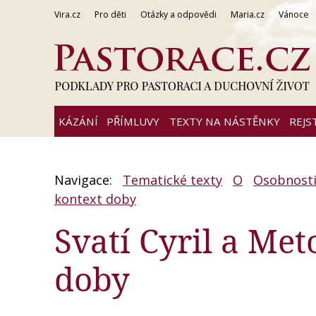
Vira.cz
Pro děti
Otázky a odpovědi
Maria.cz
Vánoce
KÁZÁNÍ
PŘÍMLUVY
TEXTY NA NÁSTĚNKY
REJS
Navigace:
Tematické texty
O
Osobnosti,
kontext doby
Svatí Cyril a Met
doby