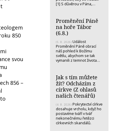
[1] S důvěrou v Pána,…
at
Proměnění Páně
na hoře Tábor
 teologem
(6.8.)
roku 850
Událost
(5. 8. 2026)
Proměnění Páně obrací
ými
náš pohled k Božímu
světlu, abychom se tak
lance svou
vymanili z temnot života…
ému
a
Jak s tím můžete
tech 856 –
žít? Odcházím z
církve (Z ohlasů
l
našich čtenářů)
sto
Pokrytectví církve
(4. 8. 2026)
dosahuje vrcholu, když ho
postavíme tváří v tvář
nekonečnému řetězci
církevních skandálů.