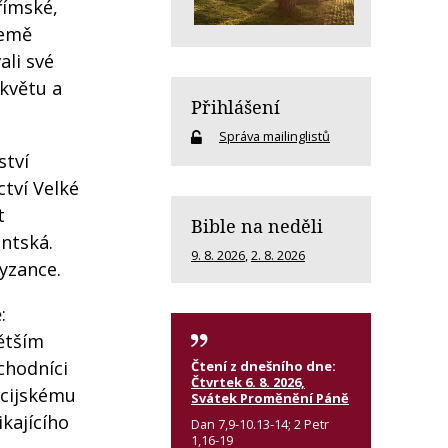
římské,
země
ali své
zkvětu a
Přihlášení
Správa mailinglistů
ství
ctví Velké
t
Bible na neděli
antská.
9. 8. 2026
,
2. 8. 2026
yzance.
:
větším
chodníci
Čtení z dnešního dne:
Čtvrtek 6. 8. 2026,
icijskému
Svátek Proměnění Páně
kajícího
Dan 7,9-10.13-14; 2 Petr
1,16-19