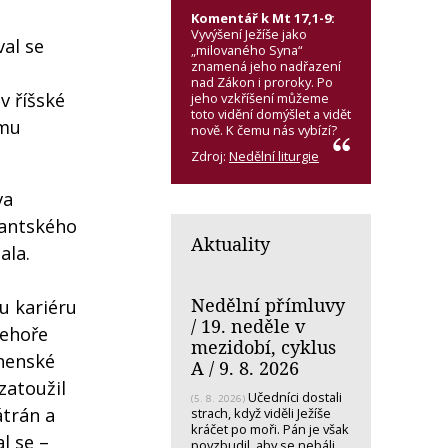
Komentář k Mt 17,1-9:
Vyvýšení Ježíše jako
val se
„milovaného Syna“
znamená jeho nadřazení
nad Zákon i proroky. Po
v říšské
jeho vzkříšení můžeme
toto vidění domýšlet a vidět
ému
nově. K čemu nás vybízí?
Zdroj:
Nedělní liturgie
va
zantského
Aktuality
ala.
Nedělní přímluvy
u kariéru
/ 19. neděle v
Řehoře
mezidobí, cyklus
áhenské
A / 9. 8. 2026
zatoužil
Učedníci dostali
(5. 8. 2026)
átrán a
strach, když viděli Ježíše
kráčet po moři. Pán je však
l se –
povzbudil, aby se nebáli.