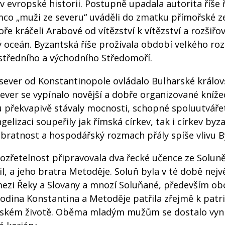
 evropské historii. Postupně upadala autorita říše 
tímco „muži ze severu“ uváděli do zmatku přímořské 
e kráčeli Arabové od vítězství k vítězství a rozšiřov
ý oceán. Byzantská říše prožívala období velkého ro
středního a východního Středomoří.
a sever od Konstantinopole ovládalo Bulharské králov
ever se vypínalo novější a dobře organizované kníže
 překvapivě stávaly mocnosti, schopné spoluutváře
elizaci soupeřily jak římská církev, tak i církev byz
bratnost a hospodářský rozmach přály spíše vlivu B
rozřetelnost připravovala dva řecké učence ze Soluně
il, a jeho bratra Metoděje. Soluň byla v té době nej
zi Řeky a Slovany a mnozí Soluňané, především ob
 Rodina Konstantina a Metoděje patřila zřejmě k patr
nském životě. Oběma mladým mužům se dostalo vyni