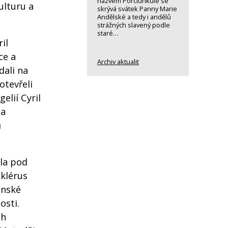
názvem Porciunkule se
ulturu a
skrývá svátek Panny Marie
Andělské a tedy i andělů
strážných slavený podle
staré…
il
ce a
Archiv aktualit
dali na
otevřeli
elií Cyril
 a
ů
ala pod
 klérus
anské
osti.
ch