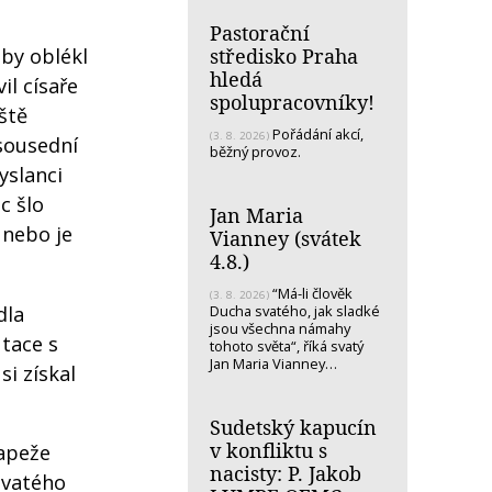
Pastorační
středisko Praha
 by oblékl
hledá
il císaře
spolupracovníky!
ště
Pořádání akcí,
(3. 8. 2026)
 sousední
běžný provoz.
yslanci
c šlo
Jan Maria
 nebo je
Vianney (svátek
4.8.)
“Má-li člověk
(3. 8. 2026)
Ducha svatého, jak sladké
dla
jsou všechna námahy
tace s
tohoto světa“, říká svatý
Jan Maria Vianney…
si získal
Sudetský kapucín
v konfliktu s
papeže
nacisty: P. Jakob
svatého