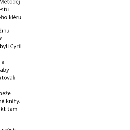
 Metoděj
estu
ého kléru.
žinu
se
yli Cyril
 a
 aby
tovali,
apeže
né knihy.
akt tam
a svých