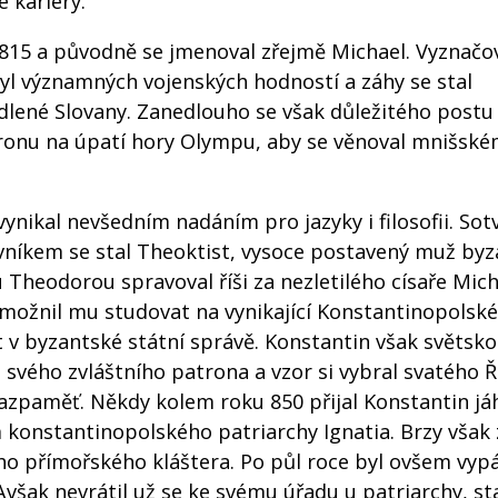
é kariéry.
. 815 a původně se jmenoval zřejmě Michael. Vyznačo
l významných vojenských hodností a záhy se stal
dlené Slovany. Zanedlouho se však důležitého postu 
ychronu na úpatí hory Olympu, aby se věnoval mnišsk
ynikal nevšedním nadáním pro jazyky i filosofii. Sot
rovníkem se stal Theoktist, vysoce postavený muž by
 Theodorou spravoval říši za nezletilého císaře Mich
umožnil mu studovat na vynikající Konstantinopolské
 v byzantské státní správě. Konstantin však světsko
o svého zvláštního patrona a vzor si vybral svatého 
nazpaměť. Někdy kolem roku 850 přijal Konstantin j
 konstantinopolského patriarchy Ignatia. Brzy však 
ho přímořského kláštera. Po půl roce byl ovšem vyp
však nevrátil už se ke svému úřadu u patriarchy, sta