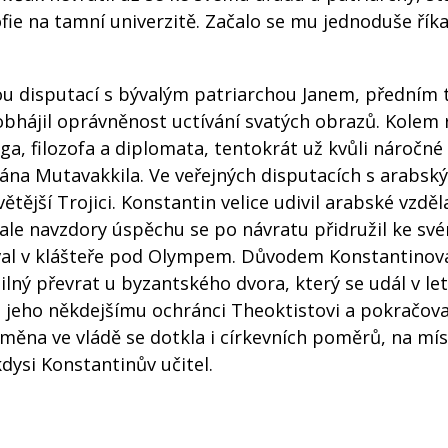
ofie na tamní univerzitě. Začalo se mu jednoduše řík
nou disputací s bývalým patriarchou Janem, předním
bhájil oprávněnost uctívání svatých obrazů. Kolem 
ga, filozofa a diplomata, tentokrát už kvůli náročné
ána Mutavakkila. Ve veřejných disputacích s arabsk
ětější Trojici. Konstantin velice udivil arabské vzdě
, ale navzdory úspěchu se po návratu přidružil ke sv
býval v klášteře pod Olympem. Důvodem Konstantinov
ilný převrat u byzantského dvora, který se udál v le
i jeho někdejšímu ochránci Theoktistovi a pokračova
ěna ve vládě se dotkla i církevních poměrů, na mí
kdysi Konstantinův učitel.