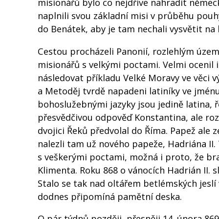
misionářů bylo co nejdříve nahradit němec
naplnili svou základní misi v průběhu pouhý
do Benátek, aby je tam nechali vysvětit na 
Cestou procházeli Panonií, rozlehlým území
misionářů s velkými poctami. Velmi ocenil 
následovat příkladu Velké Moravy ve věci výc
a Metoděj tvrdě napadeni latiníky ve jménu
bohoslužebnými jazyky jsou jedině latina, 
přesvědčivou odpověď Konstantina, ale roz
dvojici Řeků předvolal do Říma. Papež ale z
nalezli tam už nového papeže, Hadriána II. T
s veškerými poctami, možná i proto, že bra
Klimenta. Roku 868 o vánocích Hadrián II. 
Stalo se tak nad oltářem betlémských jeslí
dodnes připomíná pamětní deska.
O pár týdnů později, přesněji 14. února 86