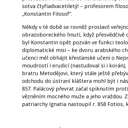
sotva čtyřiadvacetiletý! – profesorem filos
„Konstantin Filosof“.
Někdy v té době se rovněž proslavil veřej
obrazoboreckého hnutí, když přesvědčivě o
byl Konstantin opět pozván ve funkci teolo
diplomatické misi – ke dvoru arabského ch
učenci měl obhájit křesťanské učení o Nejsv
moudrostí i erudicí (nastudoval si i korán)
bratru Metodějovi, který stále ještě pře
odchodu do ústraní kláštera mohl být i nás
857. Palácový převrat začal spiknutím prot
vězněním mocného muže a jeho vraždou. Zm
patriarchy Ignatia nastoupil r. 858 Fotios, 