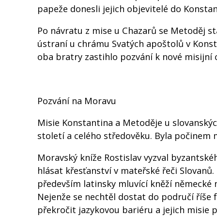
papeže donesli jejich objevitelé do Konsta
Po návratu z mise u Chazarů se Metoděj st
ústraní u chrámu Svatých apoštolů v Konsta
oba bratry zastihlo pozvání k nové misijní
Pozvání na Moravu
Misie Konstantina a Metoděje u slovanskýc
století a celého středověku. Byla počinem m
Moravský kníže Rostislav vyzval byzantskéh
hlásat křesťanství v mateřské řeči Slovanů. 
především latinsky mluvící kněží německé n
Nejenže se nechtěl dostat do područí říše 
překročit jazykovou bariéru a jejich misie 