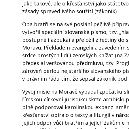
jako takové, ale o křesťanství jako státotv
zásady spravedlivého soužití (zákoník).
Oba bratři se na své poslání pečlivě připra
vytvořil speciální slovanské písmo, tzv. „hlah
postupně i azbuka) a přeložil z řečtiny do 
Moravu. Překladem evangelií a zavedením sl
srdce prostých lidí i zemských knížat (na Zá
předeslal veršovanou předmluvu, tzv. Prog
zároveň perlou nejstaršího slovanského pí
v právním řádu tím, že sepsal zákoník pod
Vývoj misie na Moravě vypadal zpočátku sl
římskou církevní jurisdikci skrze arcibisk
plně podporoval karolinskou expanzi směr
křesťanství opíralo o texty a liturgii v nár
Jejich odpor vůči bratřím a jejich žákům e