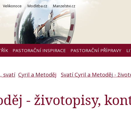
Velikonoce
Modlitba.cz
Manzelstvi.cz
TŘÍK
PASTORAČNÍ INSPIRACE
PASTORAČNÍ PŘÍPRAVY
L
 svatí
Cyril a Metoděj
Svatí Cyril a Metoděj - život
oděj - životopisy, kon