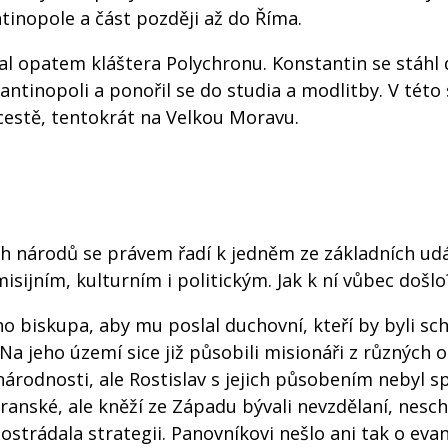
ntinopole a část později až do Říma.
al opatem kláštera Polychronu. Konstantin se stáhl
ntinopoli a ponořil se do studia a modlitby. V této 
 cestě, tentokrát na Velkou Moravu.
h národů se právem řadí k jedněm ze základních udál
isijním, kulturním i politickým. Jak k ní vůbec došlo
o biskupa, aby mu poslal duchovní, kteří by byli sc
Na jeho území sice již působili misionáři z různých o
árodnosti, ale Rostislav s jejich působením nebyl s
franské, ale kněží ze Západu bývali nevzdělaní, nesc
postrádala strategii. Panovníkovi nešlo ani tak o ev