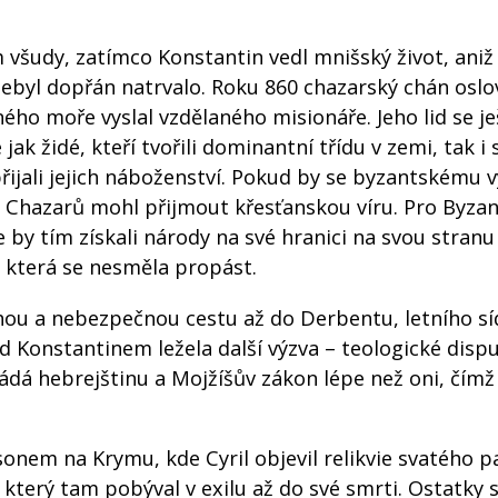
 všudy, zatímco Konstantin vedl mnišský život, aniž
nebyl dopřán natrvalo. Roku 860 chazarský chán oslov
ho moře vyslal vzdělaného misionáře. Jeho lid se je
ak židé, kteří tvořili dominantní třídu v zemi, tak i
řijali jejich náboženství. Pokud by se byzantskému v
d Chazarů mohl přijmout křesťanskou víru. Pro Byzan
e by tím získali národy na své hranici na svou stranu
t, která se nesměla propást.
uhou a nebezpečnou cestu až do Derbentu, letního sí
 Konstantinem ležela další výzva – teologické dispu
ádá hebrejštinu a Mojžíšův zákon lépe než oni, čímž 
sonem na Krymu, kde Cyril objevil relikvie svatého 
 který tam pobýval v exilu až do své smrti. Ostatky 