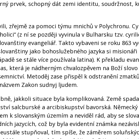
orný prvek, schopný dát zemi identitu, soudržnost, k
vili, zřejmě za pomoci týmu mnichů v Polychronu. Cyr
olici“ (z ní se později vyvinula v Bulharsku tzv. cyrili
slovanštiny evangeliář. Takto vybaveni se roku 863 vy
ovanštiny jako bohoslužebného jazyka si misionáři 
padě se stále více používala latina). K překladu evang
las, která je nádherným chvalozpěvem na Boží slovo
semnictví. Metoděj zase přispěl k odstranění zmatk
 názvem Zakon sudnyj ljudem.
ibně, jakkoli situace byla komplikovaná. Země spad
upství salcburské a arcibiskupství bavorská. Německý
em k slovanským územím a neviděl rád, aby se slov
odních jazycích, což by byla evidentní známka nezávisl
 neustále stupňoval, tím spíše, že záměrem soluňský