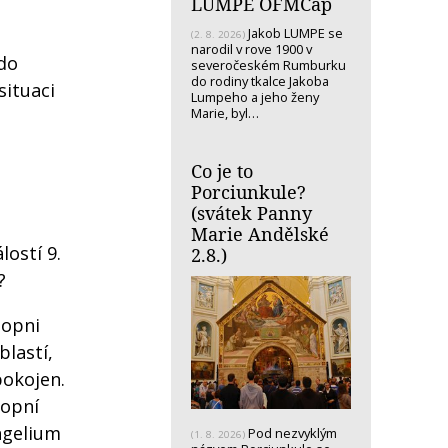
LUMPE OFMCap
Jakob LUMPE se
(2. 8. 2026)
narodil v rove 1900 v
 do
severočeském Rumburku
do rodiny tkalce Jakoba
situaci
Lumpeho a jeho ženy
Marie, byl…
Co je to
Porciunkule?
(svátek Panny
Marie Andělské
ostí 9.
2.8.)
?
hopni
blastí,
pokojen.
hopní
angelium
Pod nezvyklým
(1. 8. 2026)