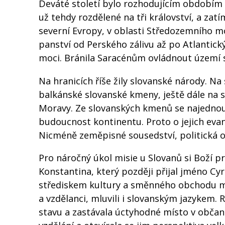
Deváté století bylo rozhodujícím obdobím v
už tehdy rozdělené na tři království, a za
severní Evropy, v oblasti Středozemního moř
panství od Perského zálivu až po Atlantick
moci. Bránila Saracénům ovládnout území 
Na hranicích říše žily slovanské národy. N
balkánské slovanské kmeny, ještě dále na s
Moravy. Ze slovanských kmenů se najednou
budoucnost kontinentu. Proto o jejich evang
Nicméně zeměpisné sousedství, politická o
Pro náročný úkol misie u Slovanů si Boží p
Konstantina, který později přijal jméno Cyr
střediskem kultury a směnného obchodu me
a vzdělanci, mluvili i slovanským jazykem.
stavu a zastávala úctyhodné místo v obča