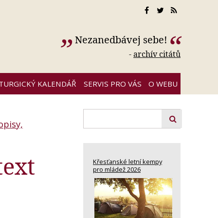
Nezanedbávej sebe!
-
archív citátů
ITURGICKÝ KALENDÁŘ
SERVIS PRO VÁS
O WEBU
opisy,
text
Křesťanské letní kempy
pro mládež 2026