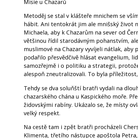
Misie u Chazarů
Metoděj se stal v klášteře mnichem se vším
hábit. Ani tentokrát jim ale mnišský život 
Michaela, aby k Chazarům na sever od Černé
většinou řídil starodávným pohanstvím, ale j
muslimové na Chazary vyvíjeli nátlak, aby p
podařilo přesvědčivě hlásat evangelium, li
samozřejmě i o politiku a strategii, protož
alespoň zneutralizovali. To byla příležitos
Tehdy se dva soluňští bratři vydali na dlo
chazarského chána u Kaspického moře. Před
židovskými rabíny. Ukázalo se, že místy ovl
velký respekt.
Na cestě tam i zpět bratři procházeli Cher
Klimenta, třetího nástupce apoštola Petra,