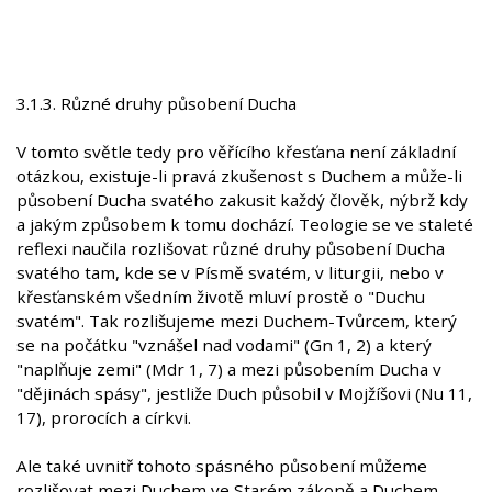
3.1.3. Různé druhy působení Ducha
V tomto světle tedy pro věřícího křesťana není základní
otázkou, existuje-li pravá zkušenost s Duchem a může-li
působení Ducha svatého zakusit každý člověk, nýbrž kdy
a jakým způsobem k tomu dochází. Teologie se ve staleté
reflexi naučila rozlišovat různé druhy působení Ducha
svatého tam, kde se v Písmě svatém, v liturgii, nebo v
křesťanském všedním životě mluví prostě o "Duchu
svatém". Tak rozlišujeme mezi Duchem-Tvůrcem, který
se na počátku "vznášel nad vodami" (Gn 1, 2) a který
"naplňuje zemi" (Mdr 1, 7) a mezi působením Ducha v
"dějinách spásy", jestliže Duch působil v Mojžíšovi (Nu 11,
17), prorocích a církvi.
Ale také uvnitř tohoto spásného působení můžeme
rozlišovat mezi Duchem ve Starém zákoně a Duchem,