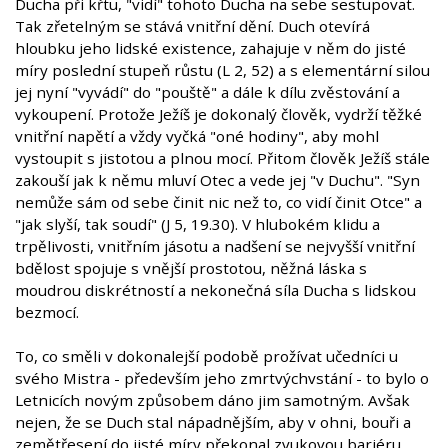
Ducha při křtu, "vidí" tohoto Ducha na sebe sestupovat.
Tak zřetelným se stává vnitřní dění. Duch otevírá
hloubku jeho lidské existence, zahajuje v něm do jisté
míry poslední stupeň růstu (L 2, 52) a s elementární silou
jej nyní "vyvádí" do "pouště" a dále k dílu zvěstování a
vykoupení. Protože Ježíš je dokonalý člověk, vydrží těžké
vnitřní napětí a vždy vyčká "oné hodiny", aby mohl
vystoupit s jistotou a plnou mocí. Přitom člověk Ježíš stále
zakouší jak k němu mluví Otec a vede jej "v Duchu". "Syn
nemůže sám od sebe činit nic než to, co vidí činit Otce" a
"jak slyší, tak soudí" (J 5, 19.30). V hlubokém klidu a
trpělivosti, vnitřním jásotu a nadšení se nejvyšší vnitřní
bdělost spojuje s vnější prostotou, něžná láska s
moudrou diskrétností a nekonečná síla Ducha s lidskou
bezmocí.
To, co směli v dokonalejší podobě prožívat učedníci u
svého Mistra - především jeho zmrtvýchvstání - to bylo o
Letnicích novým způsobem dáno jim samotným. Avšak
nejen, že se Duch stal nápadnějším, aby v ohni, bouři a
zemětřesení do jisté míry překonal zvukovou bariéru