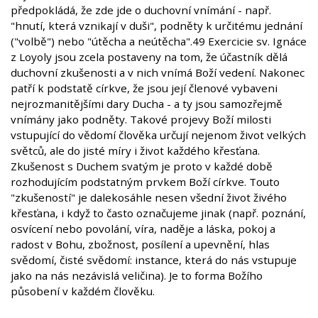
předpokládá, že zde jde o duchovní vnímání - např.
"hnutí, která vznikají v duši", podněty k určitému jednání
("volbě") nebo "útěcha a neútěcha".49 Exercicie sv. Ignáce
z Loyoly jsou zcela postaveny na tom, že účastník dělá
duchovní zkušenosti a v nich vnímá Boží vedení. Nakonec
patří k podstatě církve, že jsou její členové vybaveni
nejrozmanitějšími dary Ducha - a ty jsou samozřejmě
vnímány jako podněty. Takové projevy Boží milosti
vstupující do vědomí člověka určují nejenom život velkých
světců, ale do jisté míry i život každého křesťana.
Zkušenost s Duchem svatým je proto v každé době
rozhodujícím podstatným prvkem Boží církve. Touto
"zkušeností" je dalekosáhle nesen všední život živého
křesťana, i když to často označujeme jinak (např. poznání,
osvícení nebo povolání, víra, naděje a láska, pokoj a
radost v Bohu, zbožnost, posílení a upevnění, hlas
svědomí, čisté svědomí: instance, která do nás vstupuje
jako na nás nezávislá veličina). Je to forma Božího
působení v každém člověku.