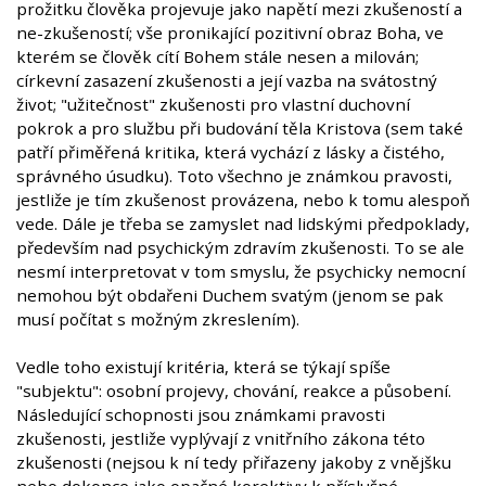
prožitku člověka projevuje jako napětí mezi zkušeností a
ne-zkušeností; vše pronikající pozitivní obraz Boha, ve
kterém se člověk cítí Bohem stále nesen a milován;
církevní zasazení zkušenosti a její vazba na svátostný
život; "užitečnost" zkušenosti pro vlastní duchovní
pokrok a pro službu při budování těla Kristova (sem také
patří přiměřená kritika, která vychází z lásky a čistého,
správného úsudku). Toto všechno je známkou pravosti,
jestliže je tím zkušenost provázena, nebo k tomu alespoň
vede. Dále je třeba se zamyslet nad lidskými předpoklady,
především nad psychickým zdravím zkušenosti. To se ale
nesmí interpretovat v tom smyslu, že psychicky nemocní
nemohou být obdařeni Duchem svatým (jenom se pak
musí počítat s možným zkreslením).
Vedle toho existují kritéria, která se týkají spíše
"subjektu": osobní projevy, chování, reakce a působení.
Následující schopnosti jsou známkami pravosti
zkušenosti, jestliže vyplývají z vnitřního zákona této
zkušenosti (nejsou k ní tedy přiřazeny jakoby z vnějšku
nebo dokonce jako opačné korektivy k příslušné