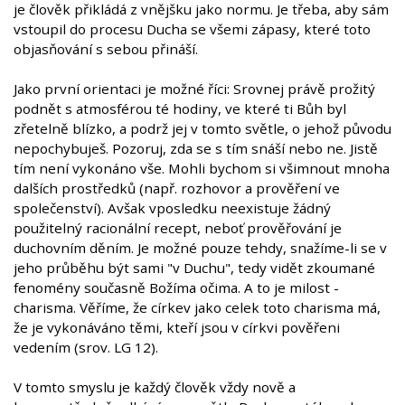
je člověk přikládá z vnějšku jako normu. Je třeba, aby sám
vstoupil do procesu Ducha se všemi zápasy, které toto
objasňování s sebou přináší.
Jako první orientaci je možné říci: Srovnej právě prožitý
podnět s atmosférou té hodiny, ve které ti Bůh byl
zřetelně blízko, a podrž jej v tomto světle, o jehož původu
nepochybuješ. Pozoruj, zda se s tím snáší nebo ne. Jistě
tím není vykonáno vše. Mohli bychom si všimnout mnoha
dalších prostředků (např. rozhovor a prověření ve
společenství). Avšak vposledku neexistuje žádný
použitelný racionální recept, neboť prověřování je
duchovním děním. Je možné pouze tehdy, snažíme-li se v
jeho průběhu být sami "v Duchu", tedy vidět zkoumané
fenomény současně Božíma očima. A to je milost -
charisma. Věříme, že církev jako celek toto charisma má,
že je vykonáváno těmi, kteří jsou v církvi pověřeni
vedením (srov. LG 12).
V tomto smyslu je každý člověk vždy nově a