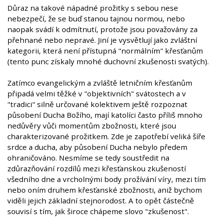
Důraz na takové nápadné prožitky s sebou nese
nebezpečí, že se buď stanou tajnou normou, nebo
naopak svádí k odmítnutí, protože jsou považovány za
přehnané nebo nepravé. Jiní je vysvětlují jako zvláštní
kategorii, která není přístupná "normálním" křesťanům
(tento punc získaly mnohé duchovní zkušenosti svatých).
Zatímco evangelickým a zvláště letničním křesťanům
připadá velmi těžké v "objektivních" svátostech a v
"tradici" silně určované kolektivem ještě rozpoznat
působení Ducha Božího, mají katolíci často příliš mnoho
nedůvěry vůči momentům zbožnosti, které jsou
charakterizované prožitkem. Zde je zapotřebí veliká šíře
srdce a ducha, aby působení Ducha nebylo předem
ohraničováno. Nesmíme se tedy soustředit na
zdůrazňování rozdílů mezi křesťanskou zkušeností
všedního dne a vrcholnými body prožívání víry, mezi tím
nebo oním druhem křesťanské zbožnosti, aniž bychom
viděli jejich základní stejnorodost. A to opět částečně
souvisí s tím, jak široce chápeme slovo "zkušenost".