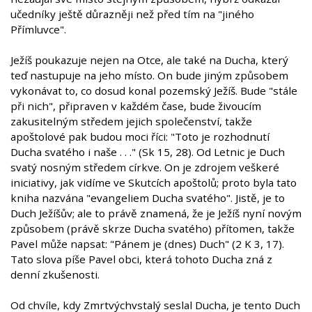
učedníky ještě důrazněji než před tím na "jiného
Přímluvce".
Ježíš poukazuje nejen na Otce, ale také na Ducha, který
teď nastupuje na jeho místo. On bude jiným způsobem
vykonávat to, co dosud konal pozemský Ježíš. Bude "stále
při nich", připraven v každém čase, bude živoucím
zakusitelným středem jejich společenství, takže
apoštolové pak budou moci říci: "Toto je rozhodnutí
Ducha svatého i naše . . ." (Sk 15, 28). Od Letnic je Duch
svatý nosným středem církve. On je zdrojem veškeré
iniciativy, jak vidíme ve Skutcích apoštolů; proto byla tato
kniha nazvána "evangeliem Ducha svatého". Jistě, je to
Duch Ježíšův; ale to právě znamená, že je Ježíš nyní novým
způsobem (právě skrze Ducha svatého) přítomen, takže
Pavel může napsat: "Pánem je (dnes) Duch" (2 K 3, 17).
Tato slova píše Pavel obci, která tohoto Ducha zná z
denní zkušenosti.
Od chvíle, kdy Zmrtvýchvstalý seslal Ducha, je tento Duch