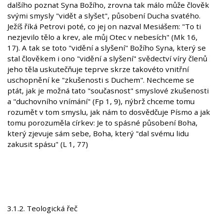
dalšího poznat Syna Božího, zrovna tak málo může člověk
svými smysly "vidět a slyšet", působení Ducha svatého.
Ježíš říká Petrovi poté, co jej on nazval Mesiášem: "To ti
nezjevilo tělo a krev, ale můj Otec v nebesích" (Mk 16,
17). A tak se toto "vidění a slyšení" Božího Syna, který se
stal člověkem i ono "vidění a slyšení" svědectví víry členů
jeho těla uskutečňuje teprve skrze takovéto vnitřní
uschopnění ke "zkušenosti s Duchem". Nechceme se
ptát, jak je možná tato "současnost" smyslové zkušenosti
a "duchovního vnímání" (Fp 1, 9), nýbrž chceme tomu
rozumět v tom smyslu, jak nám to dosvědčuje Písmo a jak
tomu porozuměla církev: Je to spásné působení Boha,
který zjevuje sám sebe, Boha, který "dal svému lidu
zakusit spásu" (L 1, 77)
3.1.2. Teologická řeč