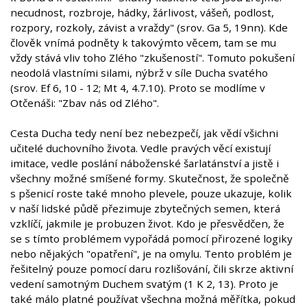
necudnost, rozbroje, hádky, žárlivost, vášeň, podlost,
rozpory, rozkoly, závist a vraždy" (srov. Ga 5, 19nn). Kde
člověk vnímá podněty k takovýmto věcem, tam se mu
vždy stává vliv toho Zlého "zkušeností". Tomuto pokušení
neodolá vlastními silami, nýbrž v síle Ducha svatého
(srov. Ef 6, 10 - 12; Mt 4, 4.7.10). Proto se modlíme v
Otčenáši: "Zbav nás od Zlého".
Cesta Ducha tedy není bez nebezpečí, jak vědí všichni
učitelé duchovního života. Vedle pravých věcí existují
imitace, vedle poslání náboženské šarlatánství a jistě i
všechny možné smíšené formy. Skutečnost, že společně
s pšenicí roste také mnoho plevele, pouze ukazuje, kolik
v naší lidské půdě přezimuje zbytečných semen, která
vzklíčí, jakmile je probuzen život. Kdo je přesvědčen, že
se s tímto problémem vypořádá pomocí přirozené logiky
nebo nějakých "opatření", je na omylu. Tento problém je
řešitelný pouze pomocí daru rozlišování, čili skrze aktivní
vedení samotným Duchem svatým (1 K 2, 13). Proto je
také málo platné používat všechna možná měřítka, pokud