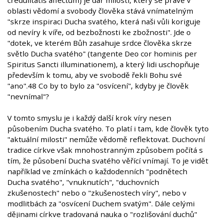
oblasti vědomí a svobody člověka stává vnímatelným
"skrze inspiraci Ducha svatého, která naši vůli koriguje
od nevíry k víře, od bezbožnosti ke zbožnosti". Jde o
"dotek, ve kterém Bůh zasahuje srdce člověka skrze
světlo Ducha svatého" (tangente Deo cor hominis per
Spiritus Sancti illuminationem), a který lidi uschopňuje
především k tomu, aby ve svobodě řekli Bohu své
"ano".48 Co by to bylo za "osvícení", kdyby je člověk
"nevnímal"?
V tomto smyslu je i každý další krok víry nesen
působením Ducha svatého. To platí i tam, kde člověk tyto
"aktuální milosti" nemůže vědomě reflektovat. Duchovní
tradice církve však mnohostranným způsobem počítá s
tím, že působení Ducha svatého věřící vnímají. To je vidět
například ve zmínkách o každodenních "podnětech
Ducha svatého", "vnuknutích", "duchovních
zkušenostech" nebo o "zkušenostech víry", nebo v
modlitbách za "osvícení Duchem svatým". Dále celými
dějinami církve tradovaná nauka o "rozlišování duchů"