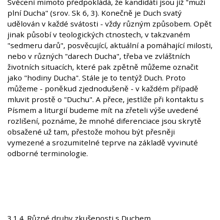
Svěcení mimoto předpokládá, že kandidáti jsou již "muži
plní Ducha" (srov. Sk 6, 3). Konečně je Duch svatý
udělován v každé svátosti - vždy různým způsobem. Opět
jinak působí v teologických ctnostech, v takzvaném
"sedmeru darů", posvěcující, aktuální a pomáhající milosti,
nebo v různých "darech Ducha", třeba ve zvláštních
životních situacích, které pak zpětně můžeme označit
jako "hodiny Ducha". Stále je to tentýž Duch. Proto
můžeme - poněkud zjednodušeně - v každém případě
mluvit prostě o "Duchu". A přece, jestliže při kontaktu s
Písmem a liturgií budeme mít na zřeteli výše uvedené
rozlišení, poznáme, že mnohé diferenciace jsou skrytě
obsažené už tam, přestože mohou být přesněji
vymezené a srozumitelné teprve na základě vyvinuté
odborné terminologie.
3.1.4. Různé druhy zkušenosti s Duchem