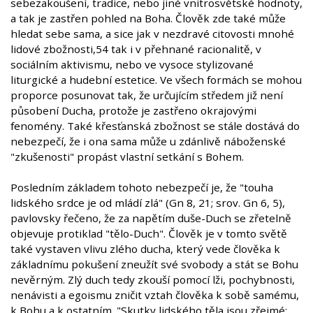
sebezakoušení, tradice, nebo jiné vnitrosvětské hodnoty,
a tak je zastřen pohled na Boha. Člověk zde také může
hledat sebe sama, a sice jak v nezdravé citovosti mnohé
lidové zbožnosti,54 tak i v přehnané racionalitě, v
sociálním aktivismu, nebo ve vysoce stylizované
liturgické a hudební estetice. Ve všech formách se mohou
proporce posunovat tak, že určujícím středem již není
působení Ducha, protože je zastřeno okrajovými
fenomény. Také křesťanská zbožnost se stále dostává do
nebezpečí, že i ona sama může u zdánlivě náboženské
"zkušenosti" propást vlastní setkání s Bohem.
Posledním základem tohoto nebezpečí je, že "touha
lidského srdce je od mládí zlá" (Gn 8, 21; srov. Gn 6, 5),
pavlovsky řečeno, že za napětím duše-Duch se zřetelně
objevuje protiklad "tělo-Duch". Člověk je v tomto světě
také vystaven vlivu zlého ducha, který vede člověka k
základnímu pokušení zneužít své svobody a stát se Bohu
nevěrným. Zlý duch tedy zkouší pomocí lži, pochybnosti,
nenávisti a egoismu zničit vztah člověka k sobě samému,
k Bohu a k ostatním. "Skutky lidského těla jsou zřejmé: