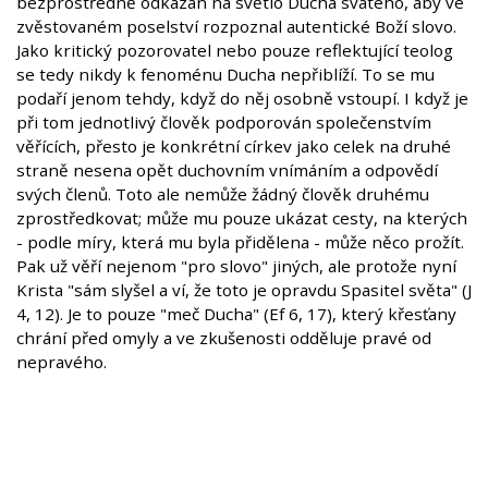
bezprostředně odkázán na světlo Ducha svatého, aby ve
zvěstovaném poselství rozpoznal autentické Boží slovo.
Jako kritický pozorovatel nebo pouze reflektující teolog
se tedy nikdy k fenoménu Ducha nepřiblíží. To se mu
podaří jenom tehdy, když do něj osobně vstoupí. I když je
při tom jednotlivý člověk podporován společenstvím
věřících, přesto je konkrétní církev jako celek na druhé
straně nesena opět duchovním vnímáním a odpovědí
svých členů. Toto ale nemůže žádný člověk druhému
zprostředkovat; může mu pouze ukázat cesty, na kterých
- podle míry, která mu byla přidělena - může něco prožít.
Pak už věří nejenom "pro slovo" jiných, ale protože nyní
Krista "sám slyšel a ví, že toto je opravdu Spasitel světa" (J
4, 12). Je to pouze "meč Ducha" (Ef 6, 17), který křesťany
chrání před omyly a ve zkušenosti odděluje pravé od
nepravého.