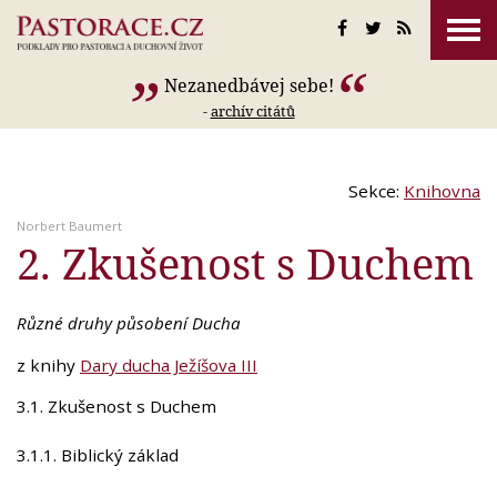
Nezanedbávej sebe!
-
archív citátů
Sekce:
Knihovna
Norbert Baumert
2. Zkušenost s Duchem
Různé druhy působení Ducha
z knihy
Dary ducha Ježíšova III
3.1. Zkušenost s Duchem
3.1.1. Biblický základ