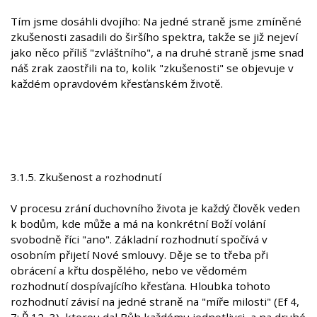
Tím jsme dosáhli dvojího: Na jedné straně jsme zmíněné
zkušenosti zasadili do širšího spektra, takže se již nejeví
jako něco příliš "zvláštního", a na druhé straně jsme snad
náš zrak zaostřili na to, kolik "zkušenosti" se objevuje v
každém opravdovém křesťanském životě.
3.1.5. Zkušenost a rozhodnutí
V procesu zrání duchovního života je každý člověk veden
k bodům, kde může a má na konkrétní Boží volání
svobodně říci "ano". Základní rozhodnutí spočívá v
osobním přijetí Nové smlouvy. Děje se to třeba při
obrácení a křtu dospělého, nebo ve vědomém
rozhodnutí dospívajícího křesťana. Hloubka tohoto
rozhodnutí závisí na jedné straně na "míře milosti" (Ef 4,
7; Ř 12, 3), kterou dal Bůh každému jednotlivci, a na druhé