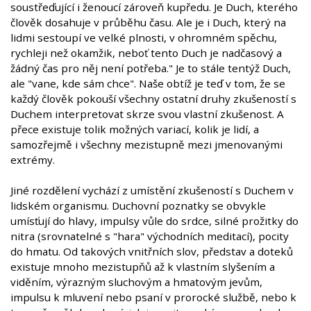
soustřeďující i ženoucí zároveň kupředu. Je Duch, kterého
člověk dosahuje v průběhu času. Ale je i Duch, který na
lidmi sestoupí ve velké plnosti, v ohromném spěchu,
rychleji než okamžik, neboť tento Duch je nadčasový a
žádný čas pro něj není potřeba." Je to stále tentýž Duch,
ale "vane, kde sám chce". Naše obtíž je teď v tom, že se
každý člověk pokouší všechny ostatní druhy zkušeností s
Duchem interpretovat skrze svou vlastní zkušenost. A
přece existuje tolik možných variací, kolik je lidí, a
samozřejmě i všechny mezistupně mezi jmenovanými
extrémy.
Jiné rozdělení vychází z umístění zkušeností s Duchem v
lidském organismu. Duchovní poznatky se obvykle
umísťují do hlavy, impulsy vůle do srdce, silné prožitky do
nitra (srovnatelné s "hara" východních meditací), pocity
do hmatu. Od takových vnitřních slov, představ a doteků
existuje mnoho mezistupňů až k vlastním slyšením a
viděním, výrazným sluchovým a hmatovým jevům,
impulsu k mluvení nebo psaní v prorocké službě, nebo k