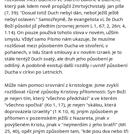
který pak lidem nově propůjčil Zmrtvýchvstalý. Jan píše
(7, 39): "Dosud totiž Duch nebyl dán, neboť Ježíš ještě
nebyl oslaven." Samozřejmě, že evangelista ví, že Duch
Boží působil již předtím (srovnej jenom L 1, 67; 2, 26n; 4,
1.14). On pouze používá tohoto slova v novém, užším
smyslu. Vždyť samo Písmo nám ukazuje, že musíme
rozlišovat mezi působením Ducha ve stvoření, v
pohanech, v lidu Staré smlouvy a v novém Izraeli. Je to
stále tentýž Duch svatý, ale druh jeho působení je
odlišný. A podobně existují další rozdíly i uvnitř působení
Ducha v církvi po Letnicích.
Může nám pomoci srovnání z kristologie. Jsme zvyklí
rozlišovat různé způsoby Kristovy přítomnosti. Syn Boží
je nejen tím, který "všechno předchází" a ve kterém
"všechno spočívá" (Ko 1, 17), je nejen "skálou, která
doprovázela Izraelity" (1 K 10, 4); jiným způsobem je
přítomen v pozemském Ježíši z Nazareta, jinak v
povýšeném Kristu, jinak v "nejmenším z jeho bratří" (Mt
25, 40), opět jiným způsobem tam, "kde jsou dva nebo tři