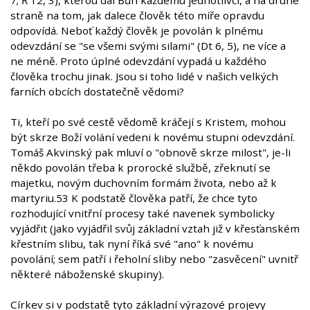
straně na tom, jak dalece člověk této míře opravdu
odpovídá. Neboť každý člověk je povolán k plnému
odevzdání se "se všemi svými silami" (Dt 6, 5), ne více a
ne méně. Proto úplné odevzdání vypadá u každého
člověka trochu jinak. Jsou si toho lidé v našich velkých
farních obcích dostatečně vědomi?
Ti, kteří po své cestě vědomě kráčejí s Kristem, mohou
být skrze Boží volání vedeni k novému stupni odevzdání.
Tomáš Akvinský pak mluví o "obnově skrze milost", je-li
někdo povolán třeba k prorocké službě, zřeknutí se
majetku, novým duchovním formám života, nebo až k
martyriu.53 K podstatě člověka patří, že chce tyto
rozhodující vnitřní procesy také navenek symbolicky
vyjádřit (jako vyjádřil svůj základní vztah již v křesťanském
křestním slibu, tak nyní říká své "ano" k novému
povolání; sem patří i řeholní sliby nebo "zasvěcení" uvnitř
některé náboženské skupiny).
Církev si v podstatě tyto základní výrazové projevy