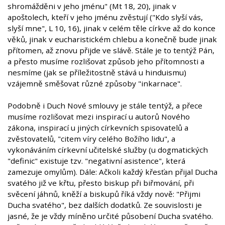
shromážděni v jeho jménu" (Mt 18, 20), jinak v
apoštolech, kteří v jeho jménu zvěstují ("Kdo slyší vás,
slyší mne", L 10, 16), jinak v celém těle církve až do konce
věků, jinak v eucharistickém chlebu a konečně bude jinak
přítomen, až znovu přijde ve slávě. Stále je to tentýž Pán,
a přesto musíme rozlišovat způsob jeho přítomnosti a
nesmíme (jak se příležitostně stává u hinduismu)
vzájemně směšovat různé způsoby "inkarnace".
Podobně i Duch Nové smlouvy je stále tentýž, a přece
musíme rozlišovat mezi inspirací u autorů Nového
zákona, inspirací u jiných církevních spisovatelů a
zvěstovatelů, "citem víry celého Božího lidu", a
vykonáváním církevní učitelské služby (u dogmatických
"definic" existuje tzv. "negativní asistence", která
zamezuje omylům). Dále: Ačkoli každý křesťan přijal Ducha
svatého již ve křtu, přesto biskup při biřmování, při
svěcení jáhnů, kněží a biskupů říká vždy nově: "Přijmi
Ducha svatého", bez dalších dodatků. Ze souvislosti je
jasné, že je vždy míněno určité působení Ducha svatého.