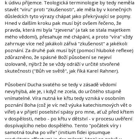
k údivu příjemce. Teologická terminologie by tedy neměla
stavět "víru" proti "zkušenosti", ale měla by v konečných
důsledcích tyto výrazy chápat jako překrývající se pojmy.
Hned v dalším kroku pak musí být ovšem řečeno, že
pravda, která mi byla "zjevena" (a tak se stala majetkem
mého vědomí), přesahuje mé chápání, a proto "víra" vždy
zahrnuje více než jakákoli zářivá "zkušenost" a jakékoli
poznání. Za druhé pak musí být (pomocí hluboké reflexe)
zdůrazněno, že spásné Boží působení se nejeví
izolovaně, nýbrž že se vždy odráží v určité stvořené
skutečnosti ("Bůh ve světě", jak říká Karel Rahner).
Působení Ducha svatého se tedy v zásadě vědomí
nevyhýbá, ale je, i když ne zcela, do určitého stupně
vnímatelné. Víra nutná ke křtu tedy vzniká v osobním
poznání Boha (což je víc než výuka katechismových vět o
víře!) a v přijetí poselství spásy pro mne, ať už před křtem
v dospělosti, nebo - po křtu v dětství - v procesu uvěření
dospívajícího nebo dospělého. Tento "počátek víry i
samotná touha po víře" (initium fidei ipsumque
credulitatis affectum) je dar milosti, který se právě v