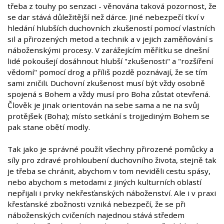
třeba z touhy po senzaci - věnována taková pozornost, že
se dar stává důležitější než dárce. Jiné nebezpečí tkví v
hledání hlubších duchovních zkušeností pomocí vlastních
sil a přirozených metod a technik a v jejich zaměňování s
náboženskými procesy. V zarážejícím měřítku se dnešní
lidé pokoušejí dosáhnout hlubší "zkušenosti" a "rozšíření
vědomí" pomocí drog a příliš pozdě poznávají, že se tím
sami zničili. Duchovní zkušenost musí být vždy osobně
spojená s Bohem a vždy musí pro Boha zůstat otevřená.
Člověk je jinak orientován na sebe sama a ne na svůj
protějšek (Boha); místo setkání s trojjediným Bohem se
pak stane obětí modly.
Tak jako je správné použít všechny přirozené pomůcky a
síly pro zdravé prohloubení duchovního života, stejně tak
je třeba se chránit, abychom v tom neviděli cestu spásy,
nebo abychom s metodami z jiných kulturních oblastí
nepřijali i prvky nekřesťanských náboženství. Ale i v praxi
křesťanské zbožnosti vzniká nebezpečí, že se při
náboženských cvičeních najednou stává středem