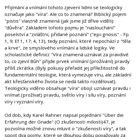
Přijímání a vnímání tohoto zjevení lidmi se teologicky
označuje jako "víra". Ale co to znamená? Biblický pojem
"pistis" vlastně znamená (jak jsme již dříve viděli):
"důvěra". Základem tohoto pojmu je "naslouchání"
poselství a "zvláštní, přidané poznání" ("epi-gnosis" - Fp
1, 9; Ef 1, 17; 4, 13), tedy poznání, které nepochází z "těla
a krve", ze smyslového vnímání a lidské logiky. Ve
scholastické definici: "Víra znamená uznávat za pravdivé
to, co zjevil Bůh" přijde prvek vnímání (prožívání) pravdy
příliš zkrátka. (Byly pokusy přeřadit jej příležitostně do
fundamentální teologie, která vymezuje víru, ale základní
akt křesťanského života se nedá takto rozdělovat).
Teologicky viděno obsahuje "víra" obojí: uznávat pravdu i
vnímat (prožívat) pravdu, světlo víry i sílu víry, poznání
víry i vyznání víry.
Od dob, kdy Karel Rahner napsal pojednání "Über die
Erfahrung der Gnade" (O zkušenosti milosti)47, je
pozvolna možné znovu mluvit o "zkušenosti víry", a tak
spojit dva pojmy, které se dlouhou dobu považovaly za