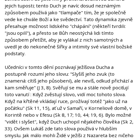
jejich tuposti; tento Duch je navíc dosud neznámým
způsobem používá jako "tlampače" tím, že je společně
vede ke chvále Boží a ke svědectví. Tato dynamika zjevně
přesahuje možnost lidského "chápání" (někteří tvrdili:
"jsou opilí"), a přesto se Bůh neostýchá lidi tímto
způsobem přetížit, aby je vylákal z nich samotných a
uvedl je do nekonečné šířky a intimity své vlastní božské
podstaty.
Učedníci v tomto dění poznávají Ježíšova Ducha a
postupně rozumí jeho slovu: "Slyšíš jeho zvuk (to
znamená: cítíš jeho působení), ale nevíš, odkud přichází a
kam směřuje" (J 3, 8). Svěřují se mu a stále nově pociťují
toto vanutí : Když zvěstují slovo, vidí moc tohoto slova.
Když na křtěné vkládají ruce, prožívají totéž "jako už na
počátku" (Sk 11, 15), ať už v Samaří, v Korneliově domě, v
Korintě nebo v Efesu (Sk 8, 17; 10, 44; 19, 6). Bylo možné
"vidět i slyšet", když Duch uchopil nějakého člověka (Sk 2,
33). Ovšem Lukáš zde tato slova používá v hlubším
smyslu. Jak málo mohli Židé v Ježíši z Nazareta bez ničeho