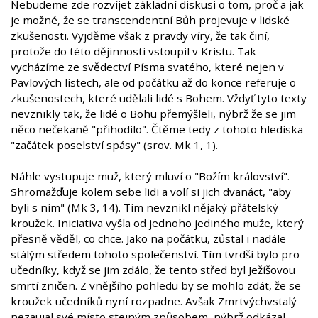
Nebudeme zde rozvíjet základní diskusi o tom, proč a jak
je možné, že se transcendentní Bůh projevuje v lidské
zkušenosti. Vyjděme však z pravdy víry, že tak činí,
protože do této dějinnosti vstoupil v Kristu. Tak
vycházíme ze svědectví Písma svatého, které nejen v
Pavlových listech, ale od počátku až do konce referuje o
zkušenostech, které udělali lidé s Bohem. Vždyť tyto texty
nevznikly tak, že lidé o Bohu přemýšleli, nýbrž že se jim
něco nečekaně "přihodilo". Čtěme tedy z tohoto hlediska
"začátek poselství spásy" (srov. Mk 1, 1).
Náhle vystupuje muž, který mluví o "Božím království".
Shromažďuje kolem sebe lidi a volí si jich dvanáct, "aby
byli s ním" (Mk 3, 14). Tím nevznikl nějaký přátelský
kroužek. Iniciativa vyšla od jednoho jediného muže, který
přesně věděl, co chce. Jako na počátku, zůstal i nadále
stálým středem tohoto společenství. Tím tvrdší bylo pro
učedníky, když se jim zdálo, že tento střed byl Ježíšovou
smrtí zničen. Z vnějšího pohledu by se mohlo zdát, že se
kroužek učedníků nyní rozpadne. Avšak Zmrtvýchvstalý
nezaujal své místo stejným způsobem, nýbrž odkázal