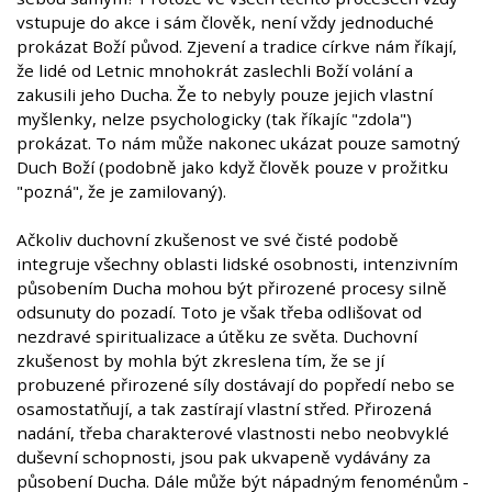
vstupuje do akce i sám člověk, není vždy jednoduché
prokázat Boží původ. Zjevení a tradice církve nám říkají,
že lidé od Letnic mnohokrát zaslechli Boží volání a
zakusili jeho Ducha. Že to nebyly pouze jejich vlastní
myšlenky, nelze psychologicky (tak říkajíc "zdola")
prokázat. To nám může nakonec ukázat pouze samotný
Duch Boží (podobně jako když člověk pouze v prožitku
"pozná", že je zamilovaný).
Ačkoliv duchovní zkušenost ve své čisté podobě
integruje všechny oblasti lidské osobnosti, intenzivním
působením Ducha mohou být přirozené procesy silně
odsunuty do pozadí. Toto je však třeba odlišovat od
nezdravé spiritualizace a útěku ze světa. Duchovní
zkušenost by mohla být zkreslena tím, že se jí
probuzené přirozené síly dostávají do popředí nebo se
osamostatňují, a tak zastírají vlastní střed. Přirozená
nadání, třeba charakterové vlastnosti nebo neobvyklé
duševní schopnosti, jsou pak ukvapeně vydávány za
působení Ducha. Dále může být nápadným fenoménům -