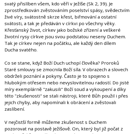
svatý přislíben všem, kdo věří v Ježíše (Sk 2, 39). Je
zprostředkován zvěstováním poselství spásy, svědectvím
živé víry, svátostně skrze křest, biřmování a ostatní
svátosti, a tak je předáván v církvi po všechny věky.
Křesťanský život, církev jako božské zřízení a veškeré
životní rysy církve jsou svou podstatou neseny Duchem.
Tak je církev nejen na počátku, ale každý den dílem
Ducha svatého.
Co se stane, když Boží Duch uchopí člověka? Proroků
Staré smlouvy se zmocnila Boží síla. V obrazech a slovech
obdrželi poznání a pokyny. Často je to spojeno s
hlubokým otřesem nebo nevyslovitelnou radostí. Do jisté
míry exemplárně "zakusili" Boží soud a vykoupení a díky
této "zkušenosti" se stali nástroji, které Bůh použil i přes
jejich chyby, aby napomínali k obrácení a zvěstovali
zaslíbení.
V nejčistší formě můžeme zkušenost s Duchem
pozorovat na postavě Ježíšově. On, který byl již počat z