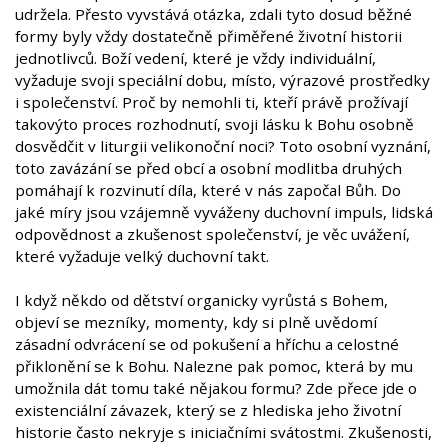
udržela. Přesto vyvstává otázka, zdali tyto dosud běžné
formy byly vždy dostatečně přiměřené životní historii
jednotlivců. Boží vedení, které je vždy individuální,
vyžaduje svoji speciální dobu, místo, výrazové prostředky
i společenství. Proč by nemohli ti, kteří právě prožívají
takovýto proces rozhodnutí, svoji lásku k Bohu osobně
dosvědčit v liturgii velikonoční noci? Toto osobní vyznání,
toto zavázání se před obcí a osobní modlitba druhých
pomáhají k rozvinutí díla, které v nás započal Bůh. Do
jaké míry jsou vzájemně vyváženy duchovní impuls, lidská
odpovědnost a zkušenost společenství, je věc uvážení,
které vyžaduje velký duchovní takt.
I když někdo od dětství organicky vyrůstá s Bohem,
objeví se mezníky, momenty, kdy si plně uvědomí
zásadní odvrácení se od pokušení a hříchu a celostné
přiklonění se k Bohu. Nalezne pak pomoc, která by mu
umožnila dát tomu také nějakou formu? Zde přece jde o
existenciální závazek, který se z hlediska jeho životní
historie často nekryje s iniciačními svátostmi. Zkušenosti,