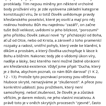
protiklady. Tím nejsou míněny jen některé vrcholné
body prožívání víry. Je zde vyslovena základní kategorie
konstituující víru, že si totiž člověk uvědomuje pravdy
křesťanského poselství, které jej osvítí a mají pro něj
reálnou hodnotu: Bůh mu najednou "zazáří", on začne
tušit Boží velikost, uvědomí si jeho blízkost, "porozumí"
jeho příslibu; člověk zakusí nové "ty" přicházející od Boha,
ať už od Otce, nebo od Krista, a zároveň z toho pramenící
rozpaky a radost, vnitřní pohyb, který vede ke klanění, k
díkům a prosbám, a který člověka uschopňuje k lásce k
Bohu a bližním. Nakonec tedy jde o vědomý úkon víry,
naděje a lásky, bez kterého není možné žádné obrácení
ani křesťanská existence. Vždyť jsme přijali "Ducha, který
je z Boha, abychom poznali, co nám Bůh daroval" (1 K 2,
12 - 13). Protože tyto poznávací procesy jsou většinou
hluboce skryté, nenazýváme je "zkušeností". A přece jsou
konkrétní událostí. Jsou prožitkem, který není
samozřejmý, neboť zkušenost, že člověk je a zůstává
věřícím, je darem milosti, ne jeho vlastní iniciativou. A
právě toto je v oněch skrytých procesech "zjevné", často