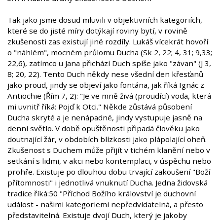
Tak jako jsme dosud mluvili v objektivních kategoriích,
které se do jisté míry dotýkají roviny bytí, v rovině
zkušenosti zas existují jiné rozdíly. Lukáš vícekrát hovoří
o "náhlém", mocném průlomu Ducha (Sk 2, 22; 4, 31; 9,33;
22,6), zatímco u Jana přichází Duch spíše jako "závan" (J 3,
8; 20, 22). Tento Duch někdy nese všední den křesťanů
jako proud, jindy se objeví jako fontána, jak říká Ignác z
Antiochie (Řím 7, 2): "Je ve mně živá (proudící) voda, která
mi uvnitř říká: Pojď k Otci." Někde zůstává působení
Ducha skryté a je nenápadné, jindy vystupuje jasně na
denní světlo. V době opuštěnosti připadá člověku jako
doutnající žár, v obdobích blízkosti jako plápolající oheň.
Zkušenost s Duchem může přijít v tichém klanění nebo v
setkání s lidmi, v akci nebo kontemplaci, v úspěchu nebo
prohře. Existuje po dlouhou dobu trvající zakoušení "Boží
přítomnosti" i jednotlivá vnuknutí Ducha. Jedna židovská
tradice říká:50 "Příchod Božího království je duchovní
událost - našimi kategoriemi nepředvídatelná, a přesto
představitelná. Existuje dvojí Duch, který je jakoby