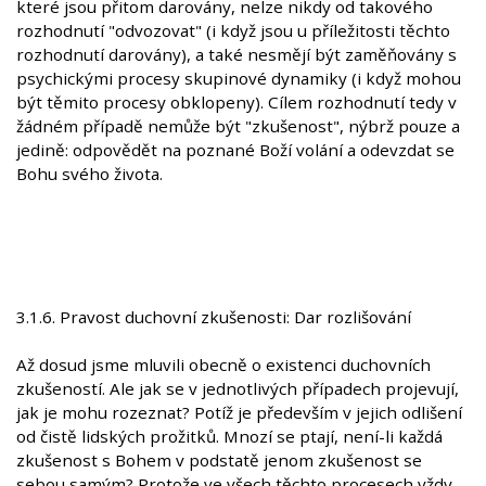
které jsou přitom darovány, nelze nikdy od takového
rozhodnutí "odvozovat" (i když jsou u příležitosti těchto
rozhodnutí darovány), a také nesmějí být zaměňovány s
psychickými procesy skupinové dynamiky (i když mohou
být těmito procesy obklopeny). Cílem rozhodnutí tedy v
žádném případě nemůže být "zkušenost", nýbrž pouze a
jedině: odpovědět na poznané Boží volání a odevzdat se
Bohu svého života.
3.1.6. Pravost duchovní zkušenosti: Dar rozlišování
Až dosud jsme mluvili obecně o existenci duchovních
zkušeností. Ale jak se v jednotlivých případech projevují,
jak je mohu rozeznat? Potíž je především v jejich odlišení
od čistě lidských prožitků. Mnozí se ptají, není-li každá
zkušenost s Bohem v podstatě jenom zkušenost se
sebou samým? Protože ve všech těchto procesech vždy