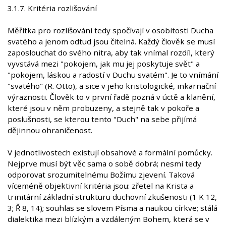
3.1.7. Kritéria rozlišování
Měřítka pro rozlišování tedy spočívají v osobitosti Ducha
svatého a jenom odtud jsou čitelná. Každý člověk se musí
zaposlouchat do svého nitra, aby tak vnímal rozdíl, který
vyvstává mezi "pokojem, jak mu jej poskytuje svět" a
"pokojem, láskou a radostí v Duchu svatém". Je to vnímání
"svatého" (R. Otto), a sice v jeho kristologické, inkarnační
výraznosti. Člověk to v první řadě pozná v úctě a klanění,
které jsou v něm probuzeny, a stejně tak v pokoře a
poslušnosti, se kterou tento "Duch" na sebe přijímá
dějinnou ohraničenost.
V jednotlivostech existují obsahové a formální pomůcky.
Nejprve musí být věc sama o sobě dobrá; nesmí tedy
odporovat srozumitelnému Božímu zjevení. Taková
víceméně objektivní kritéria jsou: zřetel na Krista a
trinitární základní strukturu duchovní zkušenosti (1 K 12,
3; Ř 8, 14); souhlas se slovem Písma a naukou církve; stálá
dialektika mezi blízkým a vzdáleným Bohem, která se v