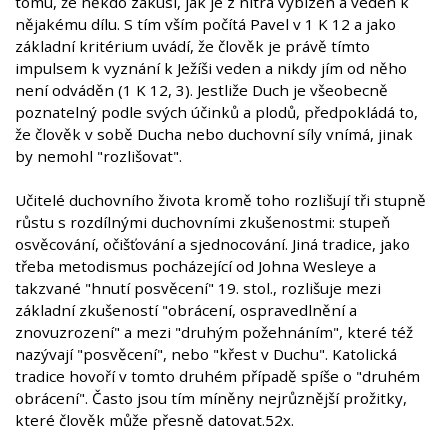
tomu, že někdo zakusí, jak je z nitra vybízen a veden k
nějakému dílu. S tím vším počítá Pavel v 1 K 12 a jako
základní kritérium uvádí, že člověk je právě tímto
impulsem k vyznání k Ježíši veden a nikdy jím od něho
není odváděn (1 K 12, 3). Jestliže Duch je všeobecně
poznatelný podle svých účinků a plodů, předpokládá to,
že člověk v sobě Ducha nebo duchovní síly vnímá, jinak
by nemohl "rozlišovat".
Učitelé duchovního života kromě toho rozlišují tři stupně
růstu s rozdílnými duchovními zkušenostmi: stupeň
osvěcování, očišťování a sjednocování. Jiná tradice, jako
třeba metodismus pocházející od Johna Wesleye a
takzvané "hnutí posvěcení" 19. stol., rozlišuje mezi
základní zkušeností "obrácení, ospravedlnění a
znovuzrození" a mezi "druhým požehnáním", které též
nazývají "posvěcení", nebo "křest v Duchu". Katolická
tradice hovoří v tomto druhém případě spíše o "druhém
obrácení". Často jsou tím míněny nejrůznější prožitky,
které člověk může přesně datovat.52x.