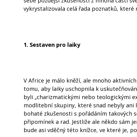
sebe pozdější zkušenosti z mnoha částí sv
vykrystalizovala celá řada poznatků, které
1. Sestaven pro laiky
V Africe je málo kněží, ale mnoho aktivních
tomu, aby laiky uschopnila k uskutečňování 
byli „charizmatickými nebo teologickými ex
modlitební skupiny, které snad nebyly ani 
bohaté zkušenosti s pořádáním takových s
připomínek a rad. Jestliže ale někdo sám 
bude asi vděčný této knížce, ve které je, p