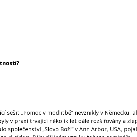
tnosti?
jící sešit „Pomoc v modlitbě“ nevznikly v Německu, al
ly v praxi trvající několik let dále rozšiřovány a zl
lo společenství „Slovo Boží“ v Ann Arbor, USA, poja