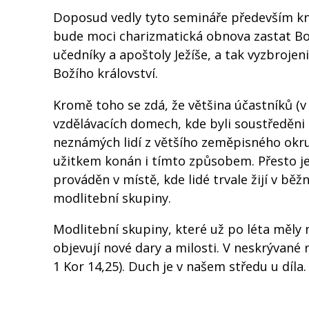
Doposud vedly tyto semináře především kně
bude moci charizmatická obnova zastat Bohe
učedníky a apoštoly Ježíše, a tak vyzbrojen
Božího království.
Kromě toho se zdá, že většina účastníků (
vzdělávacích domech, kde byli soustředěni 
neznámých lidí z většího zeměpisného okr
užitkem konán i tímto způsobem. Přesto je 
prováděn v místě, kde lidé trvale žijí v b
modlitební skupiny.
Modlitební skupiny, které už po léta měly 
objevují nové dary a milosti. V neskrývané 
1 Kor 14,25). Duch je v našem středu u díla.