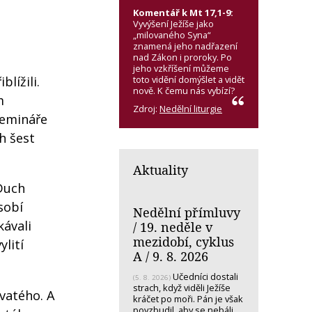
Komentář k Mt 17,1-9:
Vyvýšení Ježíše jako
„milovaného Syna“
znamená jeho nadřazení
nad Zákon i proroky. Po
jeho vzkříšení můžeme
toto vidění domýšlet a vidět
lížili.
nově. K čemu nás vybízí?
m
Zdroj:
Nedělní liturgie
semináře
h šest
Aktuality
 Duch
sobí
Nedělní přímluvy
ávali
/ 19. neděle v
mezidobí, cyklus
ylití
A / 9. 8. 2026
Učedníci dostali
(5. 8. 2026)
strach, když viděli Ježíše
svatého. A
kráčet po moři. Pán je však
povzbudil, aby se nebáli.