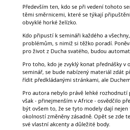
Především ten, kdo se při vedení tohoto sem
těmi směrnicemi, které se týkají připuštění
obvyklé horké želízko.
Kdo připustí k semináři každého a všechny,
problémům, s nimiž si těžko poradí. Poněva
pro život z Ducha svatého, budou automatic
Pro toho, kdo je zvyklý konat přednášky v
seminář, se bude nabízený materiál zdát př
řídit předkládanými stránkami, ale Duche
Pro autora nebylo právě lehké rozhodnutí 
však - přinejmenším v Africe - osvědčilo př
být ovšem to, že se tyto modely dají nejen
okolností změněny zásadně. Opět se zde te
své vlastní akcenty a důležité body.