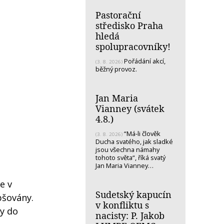
Pastorační
středisko Praha
hledá
spolupracovníky!
Pořádání akcí,
(3. 8. 2026)
běžný provoz.
Jan Maria
Vianney (svátek
4.8.)
“Má-li člověk
(3. 8. 2026)
Ducha svatého, jak sladké
jsou všechna námahy
tohoto světa“, říká svatý
Jan Maria Vianney…
e v
Sudetský kapucín
epšovány.
v konfliktu s
ly do
nacisty: P. Jakob