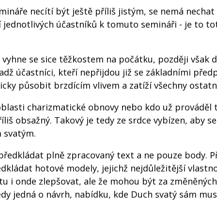
ináře necítí být ještě příliš jistým, se nemá nechat
 jednotlivých účastníků k tomuto semináři - je to to
 vyhne se sice těžkostem na počátku, později však d
dž účastníci, kteří nepřijdou již se základními před
ky působit brzdícím vlivem a zatíží všechny ostatn
 oblasti charizmatické obnovy nebo kdo už prováděl 
íliš obsažný. Takový je tedy ze srdce vybízen, aby s
m svatým.
předkládat plně zpracovaný text a ne pouze body. P
edkládat hotové modely, jejichž nejdůležitější vlastn
 tu i onde zlepšovat, ale že mohou být za změněných
dy jedná o návrh, nabídku, kde Duch svatý sám musí