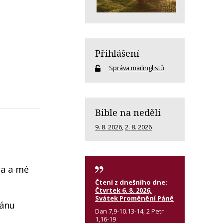
Přihlášení
Správa mailinglistů
Bible na neděli
9. 8. 2026
,
2. 8. 2026
ba a mé
Čtení z dnešního dne:
Čtvrtek 6. 8. 2026,
Svátek Proměnění Páně
Pánu
Dan 7,9-10.13-14; 2 Petr
1,16-19