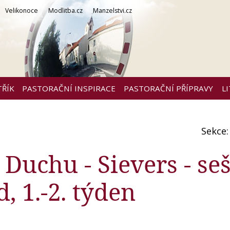
Velikonoce
Modlitba.cz
Manzelstvi.cz
TŘÍK
PASTORAČNÍ INSPIRACE
PASTORAČNÍ PŘÍPRAVY
L
Sekce
Duchu - Sievers - seš
, 1.-2. týden