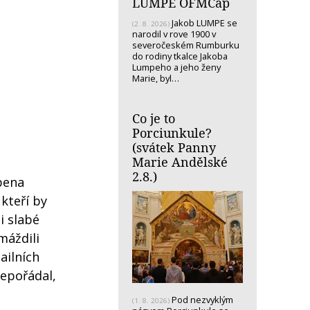
LUMPE OFMCap
Jakob LUMPE se
(2. 8. 2026)
narodil v rove 1900 v
severočeském Rumburku
do rodiny tkalce Jakoba
Lumpeho a jeho ženy
Marie, byl…
Co je to
Porciunkule?
(svátek Panny
Marie Andělské
2.8.)
obena
kteří by
i slabé
máždili
ailních
nepořádal,
Pod nezvyklým
(1. 8. 2026)