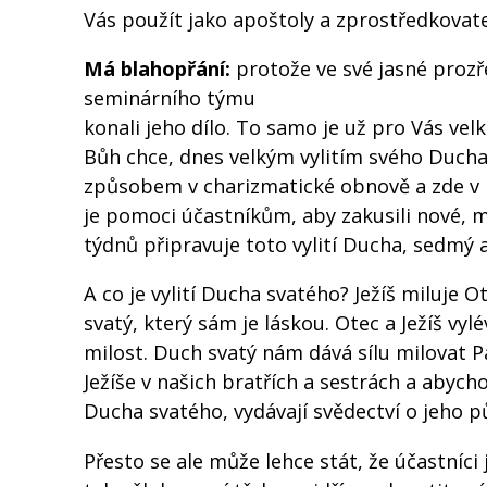
Vás použít jako apoštoly a zprostředkovate
Má blahopřání:
protože ve své jasné prozře
seminárního týmu
konali jeho dílo. To samo je už pro Vás vel
Bůh chce, dnes velkým vylitím svého Ducha
způsobem v charizmatické obnově a zde v p
je pomoci účastníkům, aby zakusili nové, m
týdnů připravuje toto vylití Ducha, sedmý 
A co je vylití Ducha svatého? Ježíš miluje 
svatý, který sám je láskou. Otec a Ježíš vyl
milost. Duch svatý nám dává sílu milovat 
Ježíše v našich bratřích a sestrách a abychom
Ducha svatého, vydávají svědectví o jeho p
Přesto se ale může lehce stát, že účastníci 