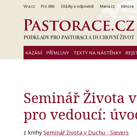
Vira.cz
Pro děti
Otázky a odpovědi
Maria.cz
Vánoce
KÁZÁNÍ
PŘÍMLUVY
TEXTY NA NÁSTĚNKY
REJS
Seminář Života v 
pro vedoucí: úvod
z knihy
Seminář života v Duchu - Sievers