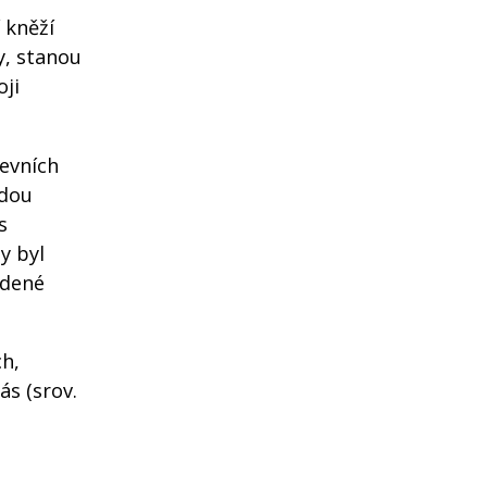
 kněží
y, stanou
oji
kevních
adou
s
y byl
edené
ch,
ás (srov.