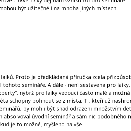
ětové církve. Díky dějinám vzniku tohoto semináře
 mohou být užitečné i na mnoha jiných místech.
 laiků. Proto je předkládaná příručka zcela přizpůs
tohoto semináře. A dále - není sestavena pro laiky, 
perty“, nýbrž pro laiky vedoucí často malé a možná 
léta schopny pohnout se z místa. Ti, kteří už nashro
eminářů, by mohli být snad odrazeni množstvím det
jen absolvoval úvodní seminář a sám nic podobného 
okud je to možné, myšleno na vše.