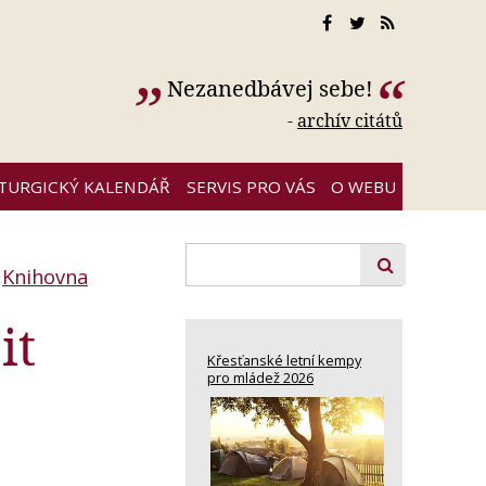
Nezanedbávej sebe!
-
archív citátů
ITURGICKÝ KALENDÁŘ
SERVIS PRO VÁS
O WEBU
:
Knihovna
it
Křesťanské letní kempy
pro mládež 2026