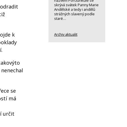
názvem Porciunkule se
skrývá svátek Panny Marie
 odradit
Andělské a tedy i andělů
tiž
strážných slavený podle
staré…
ojde k
Archiv aktualit
poklady
í.
takovýto
e nenechal
řece se
ostí má
 určit