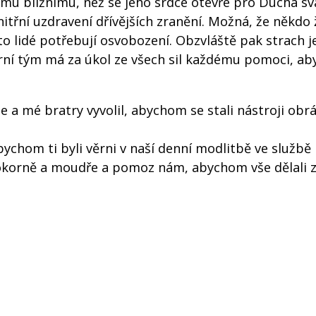
ému bližnímu, než se jeho srdce otevře pro Ducha sv
itřní uzdravení dřívějších zranění. Možná, že někdo 
to lidé potřebují osvobození. Obzvláště pak strach j
rní tým má za úkol ze všech sil každému pomoci, aby
mne a mé bratry vyvolil, abychom se stali nástroji obr
ychom ti byli věrni v naší denní modlitbě ve službě 
okorně a moudře a pomoz nám, abychom vše dělali ze