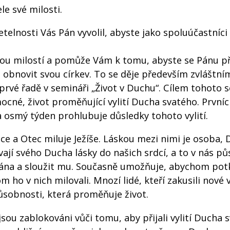
le své milosti.
telnosti Vás Pán vyvolil, abyste jako spoluúčastníci
kou milostí a pomůže Vám k tomu, abyste se Pánu přib
 obnovit svou církev. To se děje především zvláštní
rvé řadě v semináři „Život v Duchu“. Cílem tohoto 
ocné, život proměňující vylití Ducha svatého. Prvníc
a osmý týden prohlubuje důsledky tohoto vylití.
Otce a Otec miluje Ježíše. Láskou mezi nimi je osoba,
évají svého Ducha lásky do našich srdcí, a to v nás pů
Pána a sloužit mu. Současně umožňuje, abychom potk
 ho v nich milovali. Mnozí lidé, kteří zakusili nové v
ůsobnosti, která proměňuje život.
jsou zablokováni vůči tomu, aby přijali vylití Ducha 