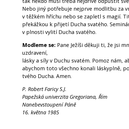
tak někdo musí třeba nejdříve odpustit sv
Nebo jiný potřebuje nejprve modlitbu za vn
v těžkém hříchu nebo se zapletl s magií. Ti
překážkou k přijetí Ducha svatého. Seminá
v plnosti vylití Ducha svatého.
Modleme se:
Pane Ježíši děkuji ti, že jsi 
uzdravení,
lásky a síly v Duchu svatém. Pomoz nám, ab
abychom toto všechno konali láskyplně, p
tvého Ducha. Amen.
P. Robert Faricy S.J.
Papežská univerzita Gregoriana, Řím
Nanebevstoupení Páně
16. května 1985