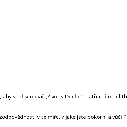
 aby vedl seminář „Život v Duchu“, patří má modlit
zodpovědnost, v té míře, v jaké jste pokorní a vůči 