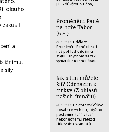
atého.
[1] S důvěrou v Pána,…
žil dlouho
e
Proměnění Páně
 zakusil
na hoře Tábor
(6.8.)
Událost
(5. 8. 2026)
ácení a
Proměnění Páně obrací
náš pohled k Božímu
světlu, abychom se tak
vymanili z temnot života…
bližnímu,
 síly
Jak s tím můžete
žít? Odcházím z
církve (Z ohlasů
našich čtenářů)
Pokrytectví církve
(4. 8. 2026)
dosahuje vrcholu, když ho
postavíme tváří v tvář
nekonečnému řetězci
církevních skandálů.