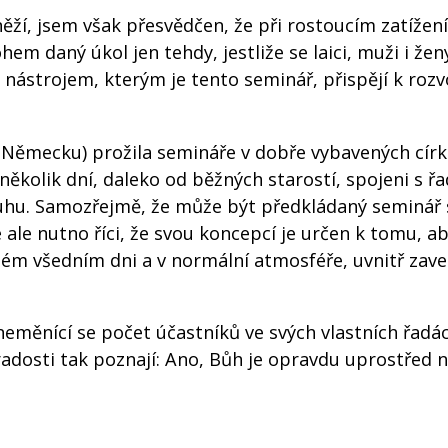
ží, jsem však přesvědčen, že při rostoucím zatížení
m daný úkol jen tehdy, jestliže se laici, muži i žen
i nástrojem, kterým je tento seminář, přispějí k rozv
v Německu) prožila semináře v dobře vybavených cír
několik dní, daleko od běžných starostí, spojeni s ř
uhu. Samozřejmě, že může být předkládaný seminář 
ale nutno říci, že svou koncepcí je určen k tomu, ab
ěžném všedním dni a v normální atmosféře, uvnitř zav
neměnící se počet účastníků ve svých vlastních řadá
radosti tak poznají: Ano, Bůh je opravdu uprostřed n