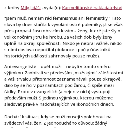
z knihy
Milý Jidáši
, vydal(o):
Karmelitánské nakladatelství
"Jsem muž, nemám rád feminismus ani feministky." Tato
slova by dnes stačila k vyvolání ostré polemiky, já se však
přes propast času obracím k vám – ženy, které jste šly o
velikonočním jitru ke hrobu. Za vašich dob byly ženy
úplně na okraji společnosti. Nikdo je nebral vážně, nikdo
s nimi doslova nepočítal (dokonce i počty účastníků
historických událostí zahrnovaly pouze muže).
Ani evangelisté – opět muži – nebyli v tomto směru
výjimkou. Zaobírali se především „mužskými“ záležitostmi
a vaši trvalou přítomnost zaznamenávali pouze okrajově,
dalo by se říci v poznámkách pod čarou, či spíše mezi
řádky. Proto v evangeliích (a nejen v nich) vystupují
především muži. S jedinou výjimkou, kterou můžeme
sledovat právě v nadcházejících velikonočních dnech.
Dochází k situaci, kdy se muži musejí spolehnout na
svědectví vás, žen. Z jednoduchého důvodu: žádný