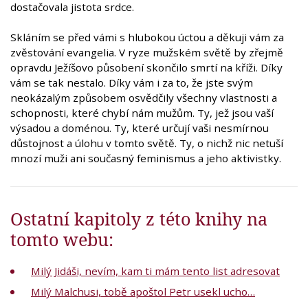
dostačovala jistota srdce.
Skláním se před vámi s hlubokou úctou a děkuji vám za
zvěstování evangelia. V ryze mužském světě by zřejmě
opravdu Ježíšovo působení skončilo smrtí na kříži. Díky
vám se tak nestalo. Díky vám i za to, že jste svým
neokázalým způsobem osvědčily všechny vlastnosti a
schopnosti, které chybí nám mužům. Ty, jež jsou vaší
výsadou a doménou. Ty, které určují vaši nesmírnou
důstojnost a úlohu v tomto světě. Ty, o nichž nic netuší
mnozí muži ani současný feminismus a jeho aktivistky.
Ostatní kapitoly z této knihy na
tomto webu:
Milý Jidáši, nevím, kam ti mám tento list adresovat
Milý Malchusi, tobě apoštol Petr usekl ucho…