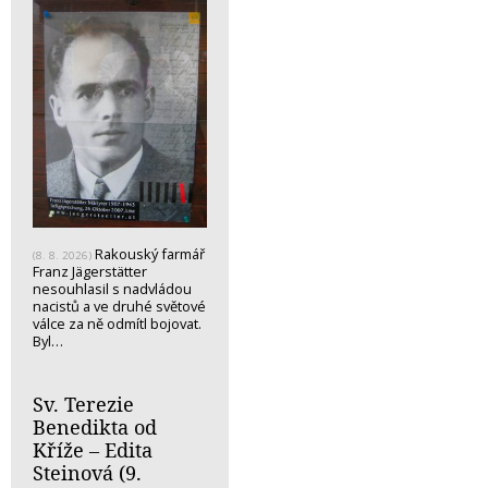
Rakouský farmář
(8. 8. 2026)
Franz Jägerstätter
nesouhlasil s nadvládou
nacistů a ve druhé světové
válce za ně odmítl bojovat.
Byl…
Sv. Terezie
Benedikta od
Kříže – Edita
Steinová (9.