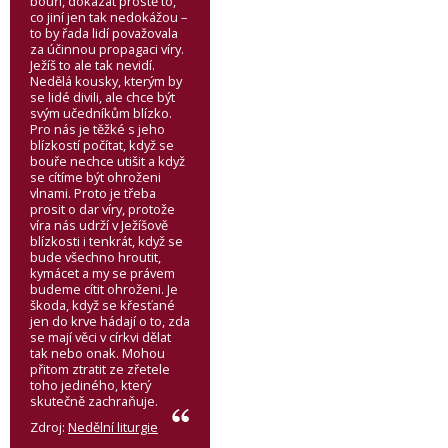
bouři, dokázat prostě to,
co jiní jen tak nedokážou –
to by řada lidí považovala
za účinnou propagaci víry.
Ježíš to ale tak nevidí.
Nedělá kousky, kterým by
se lidé divili, ale chce být
svým učedníkům blízko.
Pro nás je těžké s jeho
blízkostí počítat, když se
bouře nechce utišit a když
se cítíme být ohroženi
vlnami. Proto je třeba
prosit o dar víry, protože
víra nás udrží v Ježíšově
blízkosti i tenkrát, když se
bude všechno hroutit,
kymácet a my se právem
budeme cítit ohroženi. Je
škoda, když se křesťané
jen do krve hádají o to, zda
se mají věci v církvi dělat
tak nebo onak. Mohou
přitom ztratit ze zřetele
toho jediného, který
skutečně zachraňuje.
Zdroj:
Nedělní liturgie