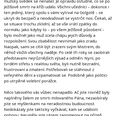
mužský svědek se nenašel. Je opravdu ostudné, co se po
Ježíšově smrti na kříži událo. Všichni učedníci – dokonce i
ten jediný, který spolu s vámi vytrval na Golgotě – se
ukryli do bezpečí a neodvažovali se vystrčit nos. Čekali, až
se situace trochu zklidní, až se vše vrátí zpátky do
normálu. Jako kdyby to – po všem Ježíšově působení –
bylo možné! Jako muž zcela chápu jejich důvody a
rozpoložení. Svou zbabělost nevnímali jako zradu.
Naopak, sami se cítili být zrazeni svým Mistrem, do
něhož vložili všechny naděje. Po celé tři roky se zaobírali
představami nejrůznějších výsad a odměn. Nyní, po
tvrdém střetu s realitou světa, byli nutně bezradní,
frustrovaní a zmatení. Potřebovali se stáhnout z
veřejného dění a vzpamatovat se. Podobně jako politici
po utrpěné volební porážce.
Něco takového vás vůbec nenapadlo. Ač jste rovněž byly
naplněny žalem ze smrti milovaného Pána, nezaobíraly
jste se myšlenkami na neradostnou budoucnost.
Nedokázaly jste takticky vyčkávat, kam se události
pohnou. Neuměly jste rázem zapomenout na přízeň