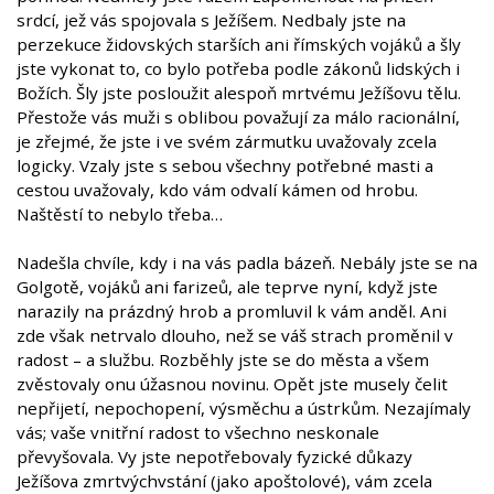
srdcí, jež vás spojovala s Ježíšem. Nedbaly jste na
perzekuce židovských starších ani římských vojáků a šly
jste vykonat to, co bylo potřeba podle zákonů lidských i
Božích. Šly jste posloužit alespoň mrtvému Ježíšovu tělu.
Přestože vás muži s oblibou považují za málo racionální,
je zřejmé, že jste i ve svém zármutku uvažovaly zcela
logicky. Vzaly jste s sebou všechny potřebné masti a
cestou uvažovaly, kdo vám odvalí kámen od hrobu.
Naštěstí to nebylo třeba…
Nadešla chvíle, kdy i na vás padla bázeň. Nebály jste se na
Golgotě, vojáků ani farizeů, ale teprve nyní, když jste
narazily na prázdný hrob a promluvil k vám anděl. Ani
zde však netrvalo dlouho, než se váš strach proměnil v
radost – a službu. Rozběhly jste se do města a všem
zvěstovaly onu úžasnou novinu. Opět jste musely čelit
nepřijetí, nepochopení, výsměchu a ústrkům. Nezajímaly
vás; vaše vnitřní radost to všechno neskonale
převyšovala. Vy jste nepotřebovaly fyzické důkazy
Ježíšova zmrtvýchvstání (jako apoštolové), vám zcela