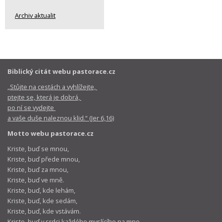
Archiv aktualit
Biblický citát webu pastorace.cz
„Stůjte na cestách a vyhlížejte,
ptejte se, která je dobrá,
po ní se vydejte
a vaše duše naleznou klid.“ (Jer 6,16)
Motto webu pastorace.cz
Kriste, buď se mnou,
Kriste, buď přede mnou,
Kriste, buď za mnou,
Kriste, buď ve mně.
Kriste, buď, kde lehám,
Kriste, buď, kde sedám,
Kriste, buď, kde vstávám.
Kriste, buď v srdci každého myslícího na mne,