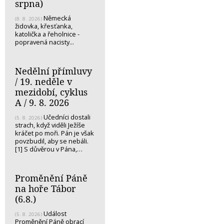
srpna)
Německá
(8. 8. 2026)
židovka, křesťanka,
katolička a řeholnice -
popravená nacisty...
Nedělní přímluvy
/ 19. neděle v
mezidobí, cyklus
A / 9. 8. 2026
Učedníci dostali
(5. 8. 2026)
strach, když viděli Ježíše
kráčet po moři. Pán je však
povzbudil, aby se nebáli.
[1] S důvěrou v Pána,…
Proměnění Páně
na hoře Tábor
(6.8.)
Událost
(5. 8. 2026)
Proměnění Páně obrací