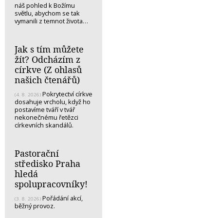
náš pohled k Božímu
světlu, abychom se tak
vymanili z temnot života…
Jak s tím můžete
žít? Odcházím z
církve (Z ohlasů
našich čtenářů)
Pokrytectví církve
(4. 8. 2026)
dosahuje vrcholu, když ho
postavíme tváří v tvář
nekonečnému řetězci
církevních skandálů.
Pastorační
středisko Praha
hledá
spolupracovníky!
Pořádání akcí,
(3. 8. 2026)
běžný provoz.