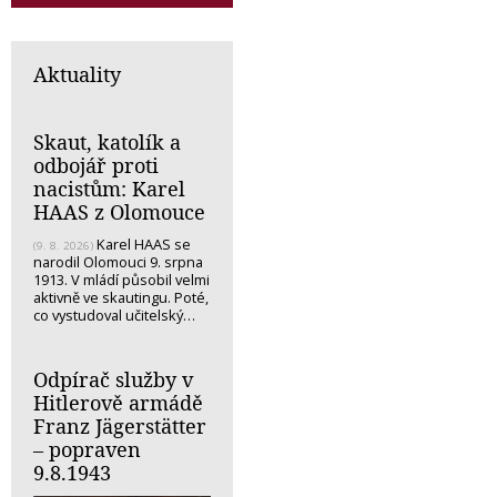
Aktuality
Skaut, katolík a
odbojář proti
nacistům: Karel
HAAS z Olomouce
Karel HAAS se
(9. 8. 2026)
narodil Olomouci 9. srpna
1913. V mládí působil velmi
aktivně ve skautingu. Poté,
co vystudoval učitelský…
Odpírač služby v
Hitlerově armádě
Franz Jägerstätter
– popraven
9.8.1943