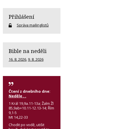
Přihlášení
Správa mailinglistů
Bible na neděli
16. 8. 2026
,
9. 8. 2026
Čtení z dnešního dne:
Neděle . .
1 Král 19,9a.11-13a; Žalm Žl
85,9ab+10.11-12.13-14; Řím
9,1-5
Mt 14,22-33
Chodit po vodě, utišit