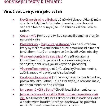
Související texty k tématu:
Víra, život z víry, víra jako vztah
Nevěřme strachu z Boha
Lidé někdy řeknou: „Víte, já mám
strach, že když se Bohu cele odevzdám, všechno mi
sebere.“ Někdo si myslí, že Bůh žárlí na každou lidskou
radost.
Cesta k víře
Pomoc pro ty, kdo se snaží pomáhat druhým
na cestě k víře
Prožívání víry
-
Malý kurz pastorace
Víra není vztahem,
který by měl převážně nebo pouze emocionální dimenzi.
Je vztahem, který orientuje v celém životě svými obsahy.
Víra není domýšlivá a sebejistá
Víra přirovnatelná
k hořčičnému zrnu je vírou, která není domýšlivá a
sebejistá, není velká, jak někdy věřící předstírají.
Víra není kosmetika
Je náš křesťanský život kosmetika,
zdání, anebo víra projevující se láskou?
Co zbylo z Jobovy víry?
Jóbova víra, plná předsudků a iluzí,
prošla zkouškou ohně. To, co z ní zbylo, je očividně malé,
mnohem menší než na začátku.
Je rozumné věřit v Boha?
Člověk bez Boha nemá cenu.
Jedině neúnavný kontakt s Božím slovem upevňuje naši
víru
Má-li křesťanská víra zakořenit v hlubinách naší duše
a odolat všem bouřím, které se odehrávají na povrchu,
musí být pevně zakotvena v Písmu svatém...