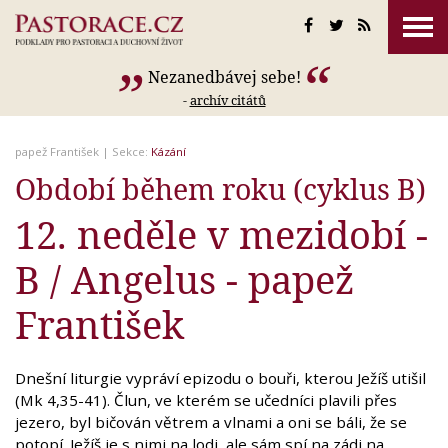
Nezanedbávej sebe!
-
archív citátů
papež František
| Sekce:
Kázání
Období během roku (cyklus B)
12. neděle v mezidobí -
B / Angelus - papež
František
Dnešní liturgie vypráví epizodu o bouři, kterou Ježíš utišil
(Mk 4,35-41). Člun, ve kterém se učedníci plavili přes
jezero, byl bičován větrem a vlnami a oni se báli, že se
potopí. Ježíš je s nimi na lodi, ale sám spí na zádi na