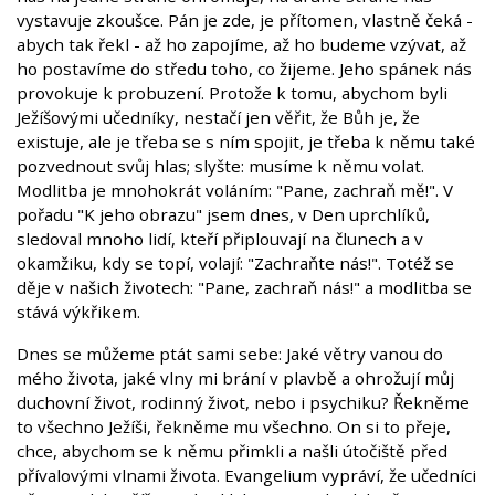
vystavuje zkoušce. Pán je zde, je přítomen, vlastně čeká -
abych tak řekl - až ho zapojíme, až ho budeme vzývat, až
ho postavíme do středu toho, co žijeme. Jeho spánek nás
provokuje k probuzení. Protože k tomu, abychom byli
Ježíšovými učedníky, nestačí jen věřit, že Bůh je, že
existuje, ale je třeba se s ním spojit, je třeba k němu také
pozvednout svůj hlas; slyšte: musíme k němu volat.
Modlitba je mnohokrát voláním: "Pane, zachraň mě!". V
pořadu "K jeho obrazu" jsem dnes, v Den uprchlíků,
sledoval mnoho lidí, kteří připlouvají na člunech a v
okamžiku, kdy se topí, volají: "Zachraňte nás!". Totéž se
děje v našich životech: "Pane, zachraň nás!" a modlitba se
stává výkřikem.
Dnes se můžeme ptát sami sebe: Jaké větry vanou do
mého života, jaké vlny mi brání v plavbě a ohrožují můj
duchovní život, rodinný život, nebo i psychiku? Řekněme
to všechno Ježíši, řekněme mu všechno. On si to přeje,
chce, abychom se k němu přimkli a našli útočiště před
přívalovými vlnami života. Evangelium vypráví, že učedníci