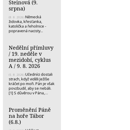
Steinová (9.
srpna)
Německá
(8. 8. 2026)
židovka, křesťanka,
katolička a řeholnice -
popravená nacisty...
Nedělní přímluvy
/ 19. neděle v
mezidobí, cyklus
A / 9. 8. 2026
Učedníci dostali
(5. 8. 2026)
strach, když viděli Ježíše
kráčet po moři. Pán je však
povzbudil, aby se nebáli.
[1] S důvěrou v Pána,…
Proměnění Páně
na hoře Tábor
(6.8.)