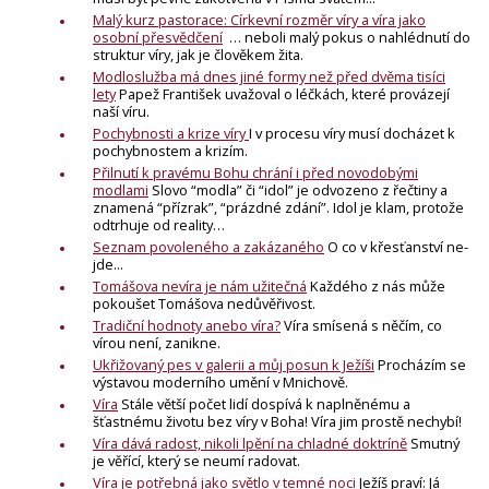
Malý kurz pastorace: Církevní rozměr víry a víra jako
osobní přesvědčení
… neboli malý pokus o nahlédnutí do
struktur víry, jak je člověkem žita.
Modloslužba má dnes jiné formy než před dvěma tisíci
lety
Papež František uvažoval o léčkách, které provázejí
naší víru.
Pochybnosti a krize víry
I v procesu víry musí docházet k
pochybnostem a krizím.
Přilnutí k pravému Bohu chrání i před novodobými
modlami
Slovo “modla” či “idol” je odvozeno z řečtiny a
znamená “přízrak”, “prázdné zdání”. Idol je klam, protože
odtrhuje od reality…
Seznam povoleného a zakázaného
O co v křesťanství ne-
jde...
Tomášova nevíra je nám užitečná
Každého z nás může
pokoušet Tomášova nedůvěřivost.
Tradiční hodnoty anebo víra?
Víra smísená s něčím, co
vírou není, zanikne.
Ukřižovaný pes v galerii a můj posun k Ježíši
Procházím se
výstavou moderního umění v Mnichově.
Víra
Stále větší počet lidí dospívá k naplněnému a
šťastnému životu bez víry v Boha! Víra jim prostě nechybí!
Víra dává radost, nikoli lpění na chladné doktríně
Smutný
je věřící, který se neumí radovat.
Víra je potřebná jako světlo v temné noci
Ježíš praví: Já