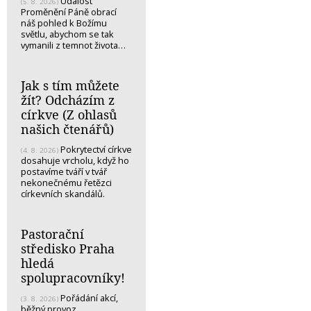
Událost
(5. 8. 2026)
Proměnění Páně obrací
náš pohled k Božímu
světlu, abychom se tak
vymanili z temnot života…
Jak s tím můžete
žít? Odcházím z
církve (Z ohlasů
našich čtenářů)
Pokrytectví církve
(4. 8. 2026)
dosahuje vrcholu, když ho
postavíme tváří v tvář
nekonečnému řetězci
církevních skandálů.
Pastorační
středisko Praha
hledá
spolupracovníky!
Pořádání akcí,
(3. 8. 2026)
běžný provoz.