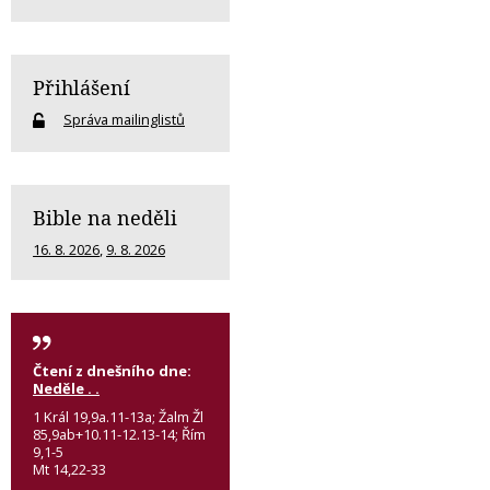
Přihlášení
Správa mailinglistů
Bible na neděli
16. 8. 2026
,
9. 8. 2026
Čtení z dnešního dne:
Neděle . .
1 Král 19,9a.11-13a; Žalm Žl
85,9ab+10.11-12.13-14; Řím
9,1-5
Mt 14,22-33