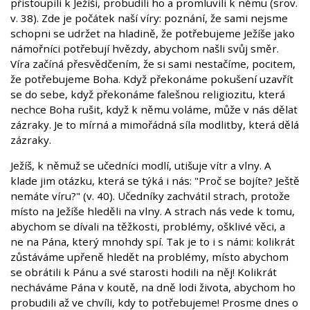
přistoupili k Ježíši, probudili ho a promluvili k němu (srov.
v. 38). Zde je počátek naší víry: poznání, že sami nejsme
schopni se udržet na hladině, že potřebujeme Ježíše jako
námořníci potřebují hvězdy, abychom našli svůj směr.
Víra začíná přesvědčením, že si sami nestačíme, pocitem,
že potřebujeme Boha. Když překonáme pokušení uzavřít
se do sebe, když překonáme falešnou religiozitu, která
nechce Boha rušit, když k němu voláme, může v nás dělat
zázraky. Je to mírná a mimořádná síla modlitby, která dělá
zázraky.
Ježíš, k němuž se učedníci modlí, utišuje vítr a vlny. A
klade jim otázku, která se týká i nás: "Proč se bojíte? Ještě
nemáte víru?" (v. 40). Učedníky zachvátil strach, protože
místo na Ježíše hleděli na vlny. A strach nás vede k tomu,
abychom se dívali na těžkosti, problémy, ošklivé věci, a
ne na Pána, který mnohdy spí. Tak je to i s námi: kolikrát
zůstáváme upřeně hledět na problémy, místo abychom
se obrátili k Pánu a své starosti hodili na něj! Kolikrát
necháváme Pána v koutě, na dně lodi života, abychom ho
probudili až ve chvíli, kdy to potřebujeme! Prosme dnes o