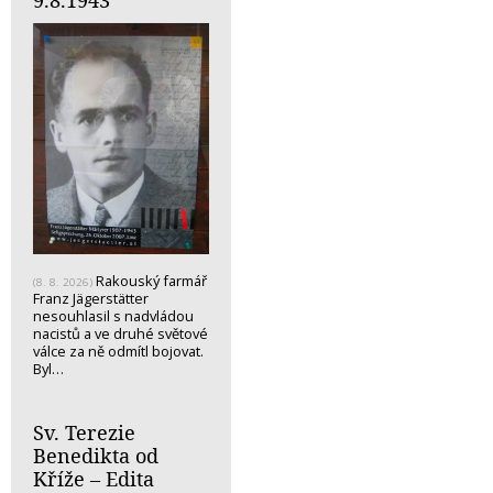
Rakouský farmář
(8. 8. 2026)
Franz Jägerstätter
nesouhlasil s nadvládou
nacistů a ve druhé světové
válce za ně odmítl bojovat.
Byl…
Sv. Terezie
Benedikta od
Kříže – Edita