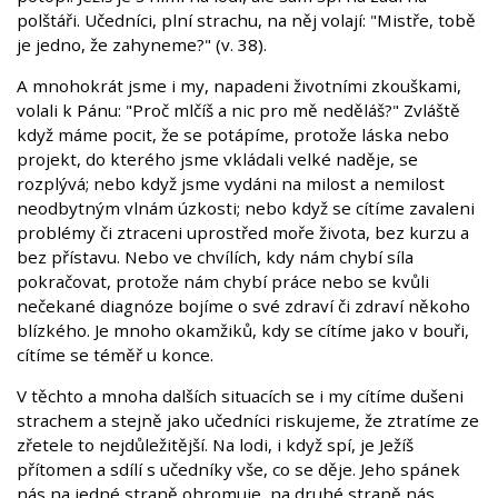
polštáři. Učedníci, plní strachu, na něj volají: "Mistře, tobě
je jedno, že zahyneme?" (v. 38).
A mnohokrát jsme i my, napadeni životními zkouškami,
volali k Pánu: "Proč mlčíš a nic pro mě neděláš?" Zvláště
když máme pocit, že se potápíme, protože láska nebo
projekt, do kterého jsme vkládali velké naděje, se
rozplývá; nebo když jsme vydáni na milost a nemilost
neodbytným vlnám úzkosti; nebo když se cítíme zavaleni
problémy či ztraceni uprostřed moře života, bez kurzu a
bez přístavu. Nebo ve chvílích, kdy nám chybí síla
pokračovat, protože nám chybí práce nebo se kvůli
nečekané diagnóze bojíme o své zdraví či zdraví někoho
blízkého. Je mnoho okamžiků, kdy se cítíme jako v bouři,
cítíme se téměř u konce.
V těchto a mnoha dalších situacích se i my cítíme dušeni
strachem a stejně jako učedníci riskujeme, že ztratíme ze
zřetele to nejdůležitější. Na lodi, i když spí, je Ježíš
přítomen a sdílí s učedníky vše, co se děje. Jeho spánek
nás na jedné straně ohromuje, na druhé straně nás