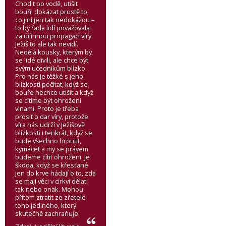
Chodit po vodě, utišit
bouři, dokázat prostě to,
co jiní jen tak nedokážou –
to by řada lidí považovala
za účinnou propagaci víry.
Ježíš to ale tak nevidí.
Nedělá kousky, kterým by
se lidé divili, ale chce být
svým učedníkům blízko.
Pro nás je těžké s jeho
blízkostí počítat, když se
bouře nechce utišit a když
se cítíme být ohroženi
vlnami. Proto je třeba
prosit o dar víry, protože
víra nás udrží v Ježíšově
blízkosti i tenkrát, když se
bude všechno hroutit,
kymácet a my se právem
budeme cítit ohroženi. Je
škoda, když se křesťané
jen do krve hádají o to, zda
se mají věci v církvi dělat
tak nebo onak. Mohou
přitom ztratit ze zřetele
toho jediného, který
skutečně zachraňuje.