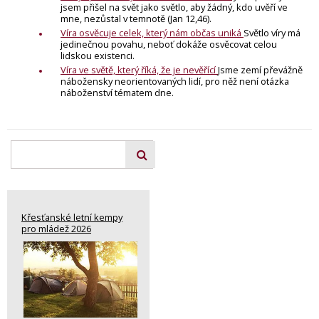
jsem přišel na svět jako světlo, aby žádný, kdo uvěří ve
mne, nezůstal v temnotě (Jan 12,46).
Víra osvěcuje celek, který nám občas uniká
Světlo víry má
jedinečnou povahu, neboť dokáže osvěcovat celou
lidskou existenci.
Víra ve světě, který říká, že je nevěřící
Jsme zemí převážně
nábožensky neorientovaných lidí, pro něž není otázka
náboženství tématem dne.
Křesťanské letní kempy
pro mládež 2026