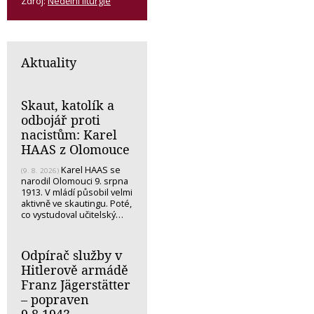
Zdroj:
Nedělní liturgie
Aktuality
Skaut, katolík a
odbojář proti
nacistům: Karel
HAAS z Olomouce
Karel HAAS se
(9. 8. 2026)
narodil Olomouci 9. srpna
1913. V mládí působil velmi
aktivně ve skautingu. Poté,
co vystudoval učitelský…
Odpírač služby v
Hitlerově armádě
Franz Jägerstätter
– popraven
9.8.1943