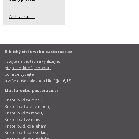
Archiv aktualit
Biblický citát webu pastorace.cz
„Stůjte na cestách a vyhlížejte,
ptejte se, která je dobrá,
po ní se vydejte
a vaše duše naleznou klid.“ (Jer 6,16)
Motto webu pastorace.cz
Kriste, buď se mnou,
Kriste, buď přede mnou,
Kriste, buď za mnou,
Kriste, buď ve mně.
Kriste, buď, kde lehám,
Kriste, buď, kde sedám,