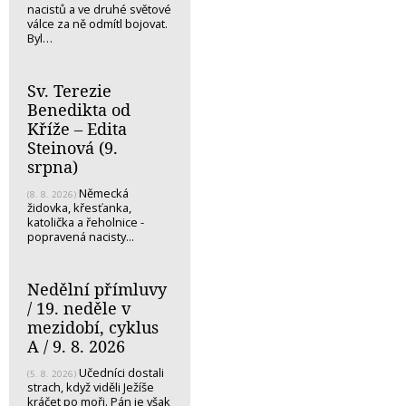
nacistů a ve druhé světové
válce za ně odmítl bojovat.
Byl…
Sv. Terezie
Benedikta od
Kříže – Edita
Steinová (9.
srpna)
Německá
(8. 8. 2026)
židovka, křesťanka,
katolička a řeholnice -
popravená nacisty...
Nedělní přímluvy
/ 19. neděle v
mezidobí, cyklus
A / 9. 8. 2026
Učedníci dostali
(5. 8. 2026)
strach, když viděli Ježíše
kráčet po moři. Pán je však