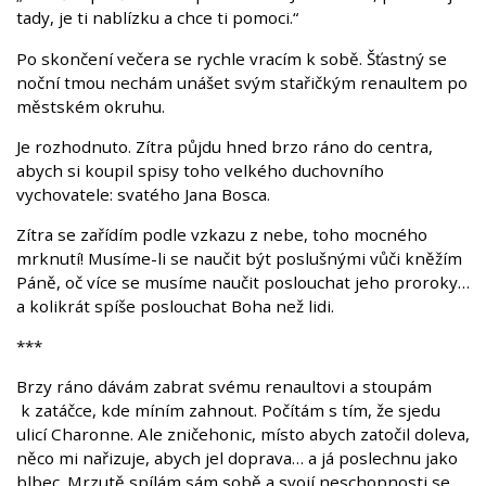
tady, je ti nablízku a chce ti pomoci.“
Po skončení večera se rychle vracím k sobě. Šťastný se
noční tmou nechám unášet svým stařičkým renaultem po
městském okruhu.
Je rozhodnuto. Zítra půjdu hned brzo ráno do centra,
abych si koupil spisy toho velkého duchovního
vychovatele: svatého Jana Bosca.
Zítra se zařídím podle vzkazu z nebe, toho mocného
mrknutí! Musíme-li se naučit být poslušnými vůči kněžím
Páně, oč více se musíme naučit poslouchat jeho proroky…
a kolikrát spíše poslouchat Boha než lidi.
***
Brzy ráno dávám zabrat svému renaultovi a stoupám
k zatáčce, kde míním zahnout. Počítám s tím, že sjedu
ulicí Charonne. Ale zničehonic, místo abych zatočil doleva,
něco mi nařizuje, abych jel doprava… a já poslechnu jako
blbec. Mrzutě spílám sám sobě a svojí neschopnosti se