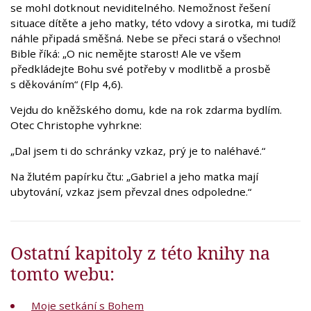
se mohl dotknout neviditelného. Nemožnost řešení
situace dítěte a jeho matky, této vdovy a sirotka, mi tudíž
náhle připadá směšná. Nebe se přeci stará o všechno!
Bible říká: „O nic nemějte starost! Ale ve všem
předkládejte Bohu své potřeby v modlitbě a prosbě
s děkováním“ (Flp 4,6).
Vejdu do kněžského domu, kde na rok zdarma bydlím.
Otec Christophe vyhrkne:
„Dal jsem ti do schránky vzkaz, prý je to naléhavé.“
Na žlutém papírku čtu: „Gabriel a jeho matka mají
ubytování, vzkaz jsem převzal dnes odpoledne.“
Ostatní kapitoly z této knihy na
tomto webu:
Moje setkání s Bohem