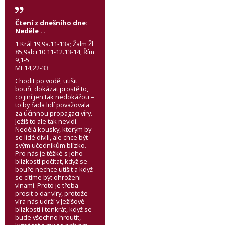
Čtení z dnešního dne:
Neděle . .
1 Král 19,9a.11-13a; Žalm Žl
85,9ab+10.11-12.13-14; Řím
9,1-5
Mt 14,22-33
Chodit po vodě, utišit
bouři, dokázat prostě to,
co jiní jen tak nedokážou –
to by řada lidí považovala
za účinnou propagaci víry.
Ježíš to ale tak nevidí.
Nedělá kousky, kterým by
se lidé divili, ale chce být
svým učedníkům blízko.
Pro nás je těžké s jeho
blízkostí počítat, když se
bouře nechce utišit a když
se cítíme být ohroženi
vlnami. Proto je třeba
prosit o dar víry, protože
víra nás udrží v Ježíšově
blízkosti i tenkrát, když se
bude všechno hroutit,