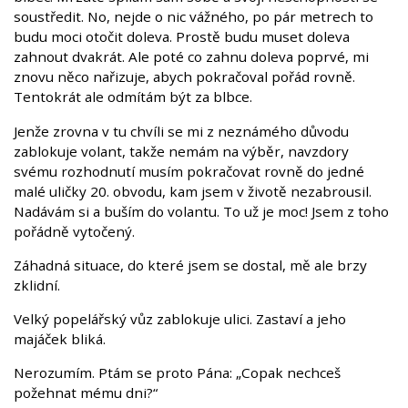
soustředit. No, nejde o nic vážného, po pár metrech to
budu moci otočit doleva. Prostě budu muset doleva
zahnout dvakrát. Ale poté co zahnu doleva poprvé, mi
znovu něco nařizuje, abych pokračoval pořád rovně.
Tentokrát ale odmítám být za blbce.
Jenže zrovna v tu chvíli se mi z neznámého důvodu
zablokuje volant, takže nemám na výběr, navzdory
svému rozhodnutí musím pokračovat rovně do jedné
malé uličky 20. obvodu, kam jsem v životě nezabrousil.
Nadávám si a buším do volantu. To už je moc! Jsem z toho
pořádně vytočený.
Záhadná situace, do které jsem se dostal, mě ale brzy
zklidní.
Velký popelářský vůz zablokuje ulici. Zastaví a jeho
majáček bliká.
Nerozumím. Ptám se proto Pána: „Copak nechceš
požehnat mému dni?“