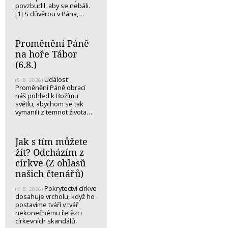
povzbudil, aby se nebáli.
[1] S důvěrou v Pána,…
Proměnění Páně
na hoře Tábor
(6.8.)
Událost
(5. 8. 2026)
Proměnění Páně obrací
náš pohled k Božímu
světlu, abychom se tak
vymanili z temnot života…
Jak s tím můžete
žít? Odcházím z
církve (Z ohlasů
našich čtenářů)
Pokrytectví církve
(4. 8. 2026)
dosahuje vrcholu, když ho
postavíme tváří v tvář
nekonečnému řetězci
církevních skandálů.