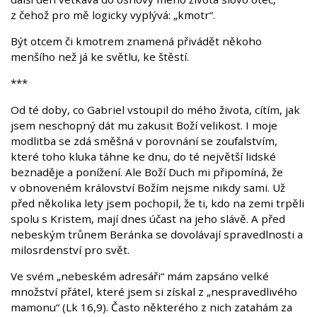
z čehož pro mě logicky vyplývá: „kmotr“.
Být otcem či kmotrem znamená přivádět někoho
menšího než já ke světlu, ke štěstí.
***
Od té doby, co Gabriel vstoupil do mého života, cítím, jak
jsem neschopný dát mu zakusit Boží velikost. I moje
modlitba se zdá směšná v porovnání se zoufalstvím,
které toho kluka táhne ke dnu, do té největší lidské
beznaděje a ponížení. Ale Boží Duch mi připomíná, že
v obnoveném království Božím nejsme nikdy sami. Už
před několika lety jsem pochopil, že ti, kdo na zemi trpěli
spolu s Kristem, mají dnes účast na jeho slávě. A před
nebeským trůnem Beránka se dovolávají spravedlnosti a
milosrdenství pro svět.
Ve svém „nebeském adresáři“ mám zapsáno velké
množství přátel, které jsem si získal z „nespravedlivého
mamonu“ (Lk 16,9). Často některého z nich zatahám za