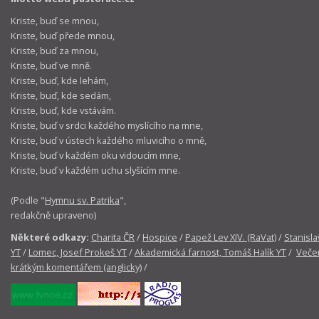
Kriste, buď se mnou,
Kriste, buď přede mnou,
Kriste, buď za mnou,
Kriste, buď ve mně.
Kriste, buď, kde lehám,
Kriste, buď, kde sedám,
Kriste, buď, kde vstávám.
Kriste, buď v srdci každého myslícího na mne,
Kriste, buď v ústech každého mluvicího o mně,
Kriste, buď v každém oku vidoucím mne,
Kriste, buď v každém uchu slyšícím mne.
(Podle "
Hymnu sv. Patrika
",
redakčně upraveno)
Některé odkazy:
Charita ČR
/
Hospice
/
Papež Lev XIV. (RaVat)
/
Stanisla
YT
/
Lomec, Josef Prokeš YT
/
Akademická farnost, Tomáš Halík YT
/
Večer
krátkým komentářem (anglicky)
/