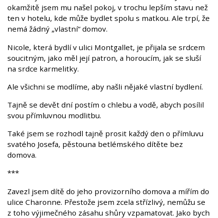
okamžitě jsem mu našel pokoj, v trochu lepším stavu než
ten v hotelu, kde může bydlet spolu s matkou. Ale trpí, že
nemá žádný „vlastní“ domov.
Nicole, která bydlí v ulici Montgallet, je přijala se srdcem
soucitným, jako měl její patron, a horoucím, jak se sluší
na srdce karmelitky.
Ale všichni se modlíme, aby našli nějaké vlastní bydlení.
Tajně se devět dní postím o chlebu a vodě, abych posílil
svou přímluvnou modlitbu.
Také jsem se rozhodl tajně prosit každý den o přímluvu
svatého Josefa, pěstouna betlémského dítěte bez
domova.
***
Zavezl jsem dítě do jeho provizorního domova a mířím do
ulice Charonne. Přestože jsem zcela střízlivý, nemůžu se
z toho výjimečného zásahu shůry vzpamatovat. Jako bych