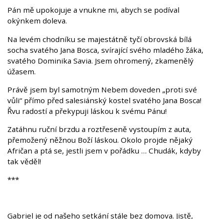
Pán mě upokojuje a vnukne mi, abych se podíval
okýnkem doleva.
Na levém chodníku se majestátně tyčí obrovská bílá
socha svatého Jana Bosca, svírající svého mladého žáka,
svatého Dominika Savia. Jsem ohromený, zkamenělý
úžasem.
Právě jsem byl samotným Nebem doveden „proti své
vůli“ přímo před salesiánský kostel svatého Jana Bosca!
Řvu radostí a překypuji láskou k svému Pánu!
Zatáhnu ruční brzdu a roztřeseně vystoupím z auta,
přemožený něžnou Boží láskou. Okolo projde nějaký
Afričan a ptá se, jestli jsem v pořádku … Chudák, kdyby
tak věděl!
***
Gabriel je od našeho setkání stále bez domova. Jistě,