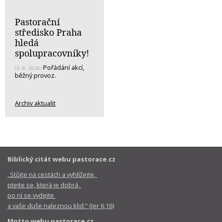
Pastorační
středisko Praha
hledá
spolupracovníky!
Pořádání akcí,
(3. 8. 2026)
běžný provoz.
Archiv aktualit
Biblický citát webu pastorace.cz
„Stůjte na cestách a vyhlížejte,
ptejte se, která je dobrá,
po ní se vydejte
a vaše duše naleznou klid.“ (Jer 6,16)
Motto webu pastorace.cz