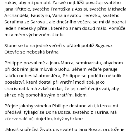
rukáv, aby mi pomohl. Za své nejbližší považuji svatého
Jana Křtitele, svatého Františka z Assisi, svatého Michaela
Archanděla, Faustýnu, Vana a svatou Terezku, svatého
Serafima ze Sarova… ale dnešního večera se mi dá poznat
jeden nebeský přítel, kterého znám dosud málo. Pomůže
mi v mém výchovném úkolu.
Stane se to na jedné večeři s přáteli poblíž
Bagneux
.
Otevře se nebeská brána.
Philippe pozval mě a Jean-Marca, seminaristu, abychom
při dobrém jídle mluvili o Bohu. Během večeře panuje
takřka nebeská atmosféra, Philippe se podělí o několik
poselství, která dostal při vnitřní modlitbě. Jako
charismatik má zvláštní dar, že jej navštěvují svatí, aby
skrze něj pomohli svým bratřím, lidem.
Přejde jakoby vánek a Phillipe dostane vizi, kterou mi
předává, týkající se Dona Bosca, svatého z Turína. Má
zčervenalé oči dojetím, když vyhrkne:
„Musíš si přečíst životopis svatého Jana Bosca, protože je