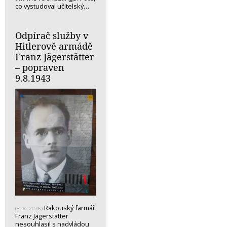
co vystudoval učitelský…
Odpírač služby v
Hitlerově armádě
Franz Jägerstätter
– popraven
9.8.1943
Rakouský farmář
(8. 8. 2026)
Franz Jägerstätter
nesouhlasil s nadvládou