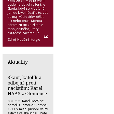
kymácet a my se právem
budeme cítit ohroženi. Je
škoda, když se křesťané
jen do krve hádají o to, zda
se mají věci v církvi dělat
tak nebo onak. Mohou
přitom ztratit ze zřetele
toho jediného, který
skutečně zachraňuje.
Zdroj:
Nedělní liturgie
Aktuality
Skaut, katolík a
odbojář proti
nacistům: Karel
HAAS z Olomouce
Karel HAAS se
(9. 8. 2026)
narodil Olomouci 9. srpna
1913. V mládí působil velmi
aktivně ve skautingu. Poté,