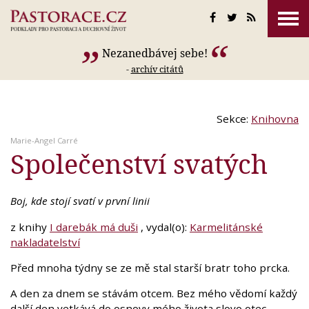
Nezanedbávej sebe!
-
archív citátů
Sekce:
Knihovna
Marie-Angel Carré
Společenství svatých
Boj, kde stojí svatí v první linii
z knihy
I darebák má duši
, vydal(o):
Karmelitánské
nakladatelství
Před mnoha týdny se ze mě stal starší bratr toho prcka.
A den za dnem se stávám otcem. Bez mého vědomí každý
další den vetkává do osnovy mého života slovo otec,