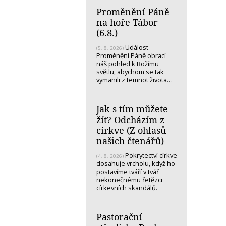
Proměnění Páně
na hoře Tábor
(6.8.)
Událost
(5. 8. 2026)
Proměnění Páně obrací
náš pohled k Božímu
světlu, abychom se tak
vymanili z temnot života…
Jak s tím můžete
žít? Odcházím z
církve (Z ohlasů
našich čtenářů)
Pokrytectví církve
(4. 8. 2026)
dosahuje vrcholu, když ho
postavíme tváří v tvář
nekonečnému řetězci
církevních skandálů.
Pastorační