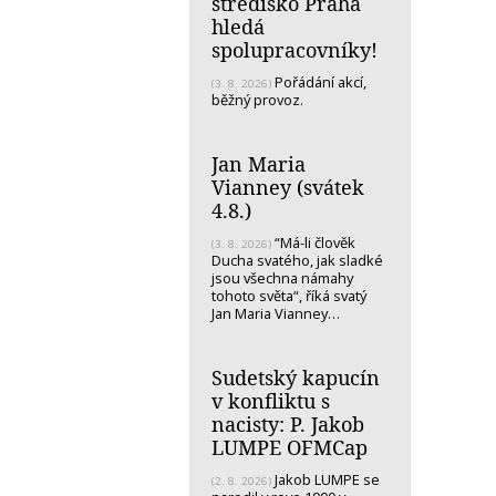
středisko Praha
hledá
spolupracovníky!
Pořádání akcí,
(3. 8. 2026)
běžný provoz.
Jan Maria
Vianney (svátek
4.8.)
“Má-li člověk
(3. 8. 2026)
Ducha svatého, jak sladké
jsou všechna námahy
tohoto světa“, říká svatý
Jan Maria Vianney…
Sudetský kapucín
v konfliktu s
nacisty: P. Jakob
LUMPE OFMCap
Jakob LUMPE se
(2. 8. 2026)