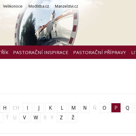
Velikonoce
Modlitba.cz
Manzelstvi.cz
TŘÍK
PASTORAČNÍ INSPIRACE
PASTORAČNÍ PŘÍPRAVY
L
H
CH
I
J
K
L
M
N
Ň
O
P
Q
Ť
U
V
W
X
Y
Z
Ž