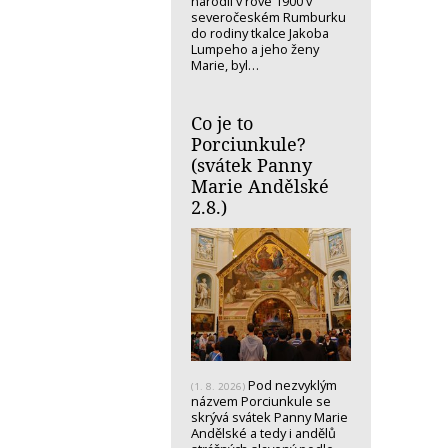
narodil v rove 1900 v
severočeském Rumburku
do rodiny tkalce Jakoba
Lumpeho a jeho ženy
Marie, byl…
Co je to
Porciunkule?
(svátek Panny
Marie Andělské
2.8.)
Pod nezvyklým
(1. 8. 2026)
názvem Porciunkule se
skrývá svátek Panny Marie
Andělské a tedy i andělů