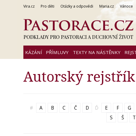
Vira.cz
Pro děti
Otázky a odpovědi
Maria.cz
Vánoce
KÁZÁNÍ
PŘÍMLUVY
TEXTY NA NÁSTĚNKY
REJS
Autorský rejstřík
#
A
B
C
Č
D
Ď
E
F
G
S
Š
T