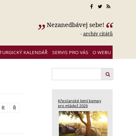
Nezanedbávej sebe!
-
archív citátů
ITURGICKÝ KALENDÁŘ
SERVIS PRO VÁS
O WEBU
Křesťanské letní kempy
pro mládež 2026
R
Ř