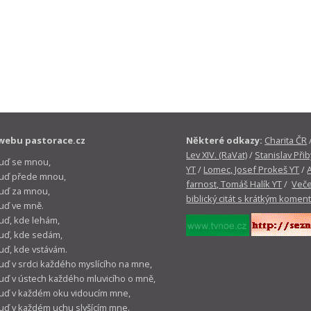
webu pastorace.cz
Některé odkazy:
Charita ČR
Lev XIV. (RaVat)
/
Stanislav Přib
buď se mnou,
YT
/
Lomec, Josef Prokeš YT
/
 buď přede mnou,
farnost, Tomáš Halík YT
/
Veče
buď za mnou,
biblický citát s krátkým komen
buď ve mně.
buď, kde lehám,
buď, kde sedám,
buď, kde vstávám.
buď v srdci každého myslícího na mne,
buď v ústech každého mluvicího o mně,
buď v každém oku vidoucím mne,
buď v každém uchu slyšícím mne.