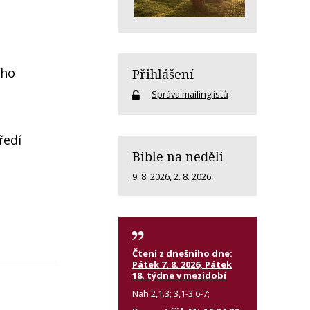
ího
Přihlášení
Správa mailinglistů
ředí
Bible na neděli
9. 8. 2026
,
2. 8. 2026
Čtení z dnešního dne:
Pátek 7. 8. 2026, Pátek
18. týdne v mezidobí
Nah 2,1.3; 3,1-3.6-7;