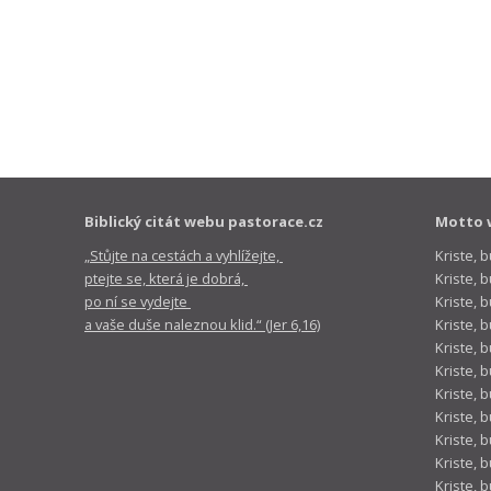
Biblický citát webu pastorace.cz
Motto 
„Stůjte na cestách a vyhlížejte,
Kriste, 
ptejte se, která je dobrá,
Kriste,
po ní se vydejte
Kriste, 
a vaše duše naleznou klid.“ (Jer 6,16)
Kriste, 
Kriste, 
Kriste, 
Kriste, 
Kriste, 
Kriste, 
Kriste, 
Kriste, 