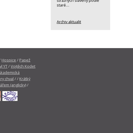
strážných slavený podle
staré…
Archiv aktualit
/
Hospice
/
Papež
yl YT
/
Vojtěch Kodet
Akademická
ry chval
/ /
Krátký
tářem (anglicky)
/