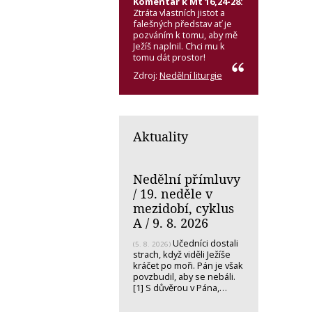
Komentář k Mt 16,24-28:
Ztráta vlastních jistot a
falešných představ ať je
pozváním k tomu, aby mě
Ježíš naplnil. Chci mu k
tomu dát prostor!
Zdroj:
Nedělní liturgie
Aktuality
Nedělní přímluvy
/ 19. neděle v
mezidobí, cyklus
A / 9. 8. 2026
Učedníci dostali
(5. 8. 2026)
strach, když viděli Ježíše
kráčet po moři. Pán je však
povzbudil, aby se nebáli.
[1] S důvěrou v Pána,…