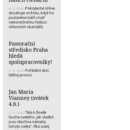
Pokrytectví církve
(4. 8. 2026)
dosahuje vrcholu, když ho
postavíme tváří v tvář
nekonečnému řetězci
církevních skandálů.
Pastorační
středisko Praha
hledá
spolupracovníky!
Pořádání akcí,
(3. 8. 2026)
běžný provoz.
Jan Maria
Vianney (svátek
4.8.)
“Má-li člověk
(3. 8. 2026)
Ducha svatého, jak sladké
jsou všechna námahy
tohoto světa“, říká svatý