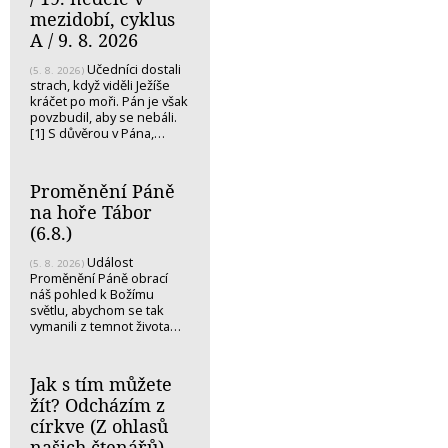
mezidobí, cyklus
A / 9. 8. 2026
Učedníci dostali
(5. 8. 2026)
strach, když viděli Ježíše
kráčet po moři. Pán je však
povzbudil, aby se nebáli.
[1] S důvěrou v Pána,…
Proměnění Páně
na hoře Tábor
(6.8.)
Událost
(5. 8. 2026)
Proměnění Páně obrací
náš pohled k Božímu
světlu, abychom se tak
vymanili z temnot života…
Jak s tím můžete
žít? Odcházím z
církve (Z ohlasů
našich čtenářů)