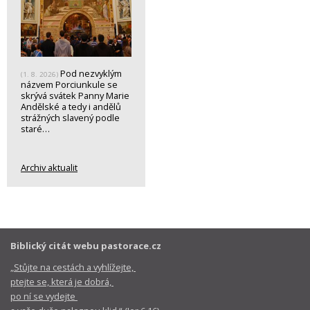
Pod nezvyklým
(1. 8. 2026)
názvem Porciunkule se
skrývá svátek Panny Marie
Andělské a tedy i andělů
strážných slavený podle
staré…
Archiv aktualit
Biblický citát webu pastorace.cz
„Stůjte na cestách a vyhlížejte,
ptejte se, která je dobrá,
po ní se vydejte