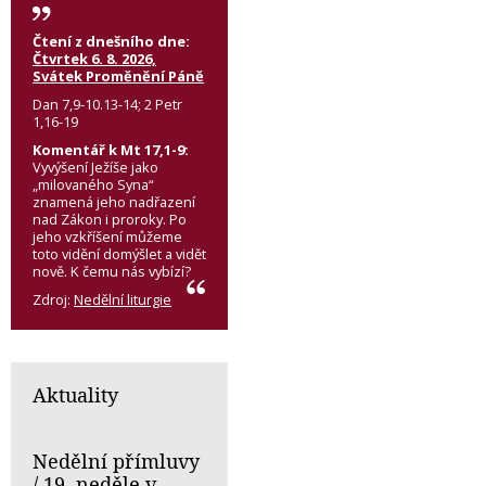
Čtení z dnešního dne:
Čtvrtek 6. 8. 2026,
Svátek Proměnění Páně
Dan 7,9-10.13-14; 2 Petr
1,16-19
Komentář k Mt 17,1-9:
Vyvýšení Ježíše jako
„milovaného Syna“
znamená jeho nadřazení
nad Zákon i proroky. Po
jeho vzkříšení můžeme
toto vidění domýšlet a vidět
nově. K čemu nás vybízí?
Zdroj:
Nedělní liturgie
Aktuality
Nedělní přímluvy
/ 19. neděle v