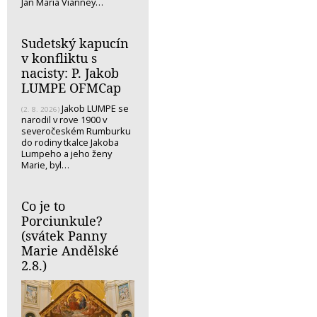
Jan Maria Vianney…
Sudetský kapucín
v konfliktu s
nacisty: P. Jakob
LUMPE OFMCap
Jakob LUMPE se
(2. 8. 2026)
narodil v rove 1900 v
severočeském Rumburku
do rodiny tkalce Jakoba
Lumpeho a jeho ženy
Marie, byl…
Co je to
Porciunkule?
(svátek Panny
Marie Andělské
2.8.)