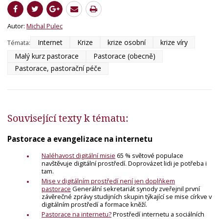
Autor:
Michal Pulec
Internet
Krize
krize osobní
krize víry
Témata:
Malý kurz pastorace
Pastorace (obecně)
Pastorace, pastorační péče
Související texty k tématu:
Pastorace a evangelizace na internetu
Naléhavost digitální misie
65 % světové populace
navštěvuje digitální prostředí. Doprovázet lidi je potřeba i
tam.
Mise v digitálním prostředí není jen doplňkem
pastorace
Generální sekretariát synody zveřejnil první
závěrečné zprávy studijních skupin týkající se mise církve v
digitálním prostředí a formace kněží.
Pastorace na internetu?
Prostředí internetu a sociálních