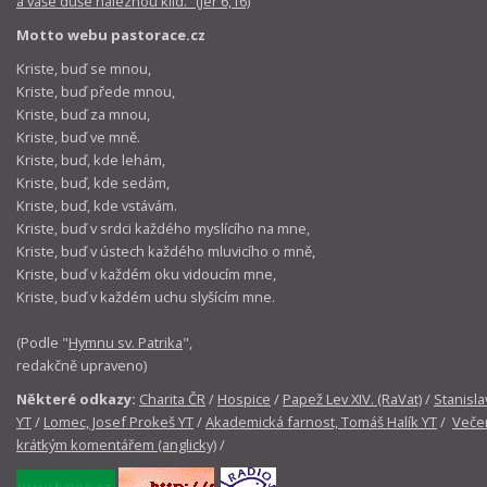
a vaše duše naleznou klid.“ (Jer 6,16)
Motto webu pastorace.cz
Kriste, buď se mnou,
Kriste, buď přede mnou,
Kriste, buď za mnou,
Kriste, buď ve mně.
Kriste, buď, kde lehám,
Kriste, buď, kde sedám,
Kriste, buď, kde vstávám.
Kriste, buď v srdci každého myslícího na mne,
Kriste, buď v ústech každého mluvicího o mně,
Kriste, buď v každém oku vidoucím mne,
Kriste, buď v každém uchu slyšícím mne.
(Podle "
Hymnu sv. Patrika
",
redakčně upraveno)
Některé odkazy:
Charita ČR
/
Hospice
/
Papež Lev XIV. (RaVat)
/
Stanisla
YT
/
Lomec, Josef Prokeš YT
/
Akademická farnost, Tomáš Halík YT
/
Večer
krátkým komentářem (anglicky)
/