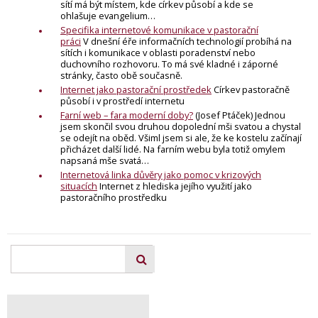
sítí má být místem, kde církev působí a kde se
ohlašuje evangelium…
Specifika internetové komunikace v pastorační
práci
V dnešní éře informačních technologií probíhá na
sítích i komunikace v oblasti poradenství nebo
duchovního rozhovoru. To má své kladné i záporné
stránky, často obě současně.
Internet jako pastorační prostředek
Církev pastoračně
působí i v prostředí internetu
Farní web – fara moderní doby?
(Josef Ptáček) Jednou
jsem skončil svou druhou dopolední mši svatou a chystal
se odejít na oběd. Všiml jsem si ale, že ke kostelu začínají
přicházet další lidé. Na farním webu byla totiž omylem
napsaná mše svatá…
Internetová linka důvěry jako pomoc v krizových
situacích
Internet z hlediska jejího využití jako
pastoračního prostředku