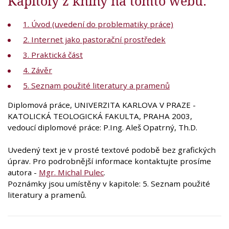
Kapitoly z knihy na tomto webu:
1. Úvod (uvedení do problematiky práce)
2. Internet jako pastorační prostředek
3. Praktická část
4. Závěr
5. Seznam použité literatury a pramenů
Diplomová práce, UNIVERZITA KARLOVA V PRAZE -
KATOLICKÁ TEOLOGICKÁ FAKULTA, PRAHA 2003,
vedoucí diplomové práce: P.Ing. Aleš Opatrný, Th.D.
Uvedený text je v prosté textové podobě bez grafických
úprav. Pro podrobnější informace kontaktujte prosíme
autora -
Mgr. Michal Pulec
.
Poznámky jsou umístěny v kapitole: 5. Seznam použité
literatury a pramenů.