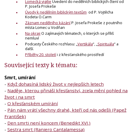
Lomecká vigilie
Uvedení do nedělních biblických čtení od
P. Josefa Prokeše
Úvody k nedělním biblickým textům
od P. Vojtěcha
Kodeta O.Carm
Záznam nedělního kázání
P. Josefa Prokeše z poutního
místa Lomec u Vodňan
Na okraji
O zajímavých tématech, o kterých se příliš
nemluví
Podcasty Českého rozhlasu: „
Vertikála
“, „
Spirituála
“ a
další.
Příběhy 20. století
i z křesťanského prostředí
Související texty k tématu:
Smrt, umírání
-
Když dohasíná lidský život v nejlepších letech
-
Naděje, kterou přináší křesťanství, zcela mění pohled na
život i na smrt
-
O křesťanském umírání
-
Pán nám vrátí všechny drahé, kteří od nás odešli (Papež
František)
-
Den smrti není koncem (Benedikt XVI.)
-
Sestra smrt (Raniero Cantalamessa)