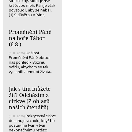
strach, když viděli Ježíše
kráčet po moři. Pán je však
povzbudil, aby se nebáli.
[1] S důvěrou v Pána,…
Proměnění Páně
na hoře Tábor
(6.8.)
Událost
(5. 8. 2026)
Proměnění Páně obrací
náš pohled k Božímu
světlu, abychom se tak
vymanili z temnot života…
Jak s tím můžete
žít? Odcházím z
církve (Z ohlasů
našich čtenářů)
Pokrytectví církve
(4. 8. 2026)
dosahuje vrcholu, když ho
postavíme tváří v tvář
nekonečnému řetězci