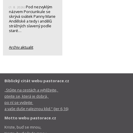
Pod nezvyklým
(1. 8. 2026)
názvem Porciunkule se
skrývá svátek Panny Marie
Andělské a tedy i andělů
strážných slavený podle
staré…
Archiv aktualit
Biblický citát webu pastorace.cz
„Stůjte na cestách a vyhlížejte,
ptejte se, která je dobrá,
po ní se vydejte
a vaše duše naleznou klid.“ (Jer 6,16)
Motto webu pastorace.cz
Kriste, buď se mnou,