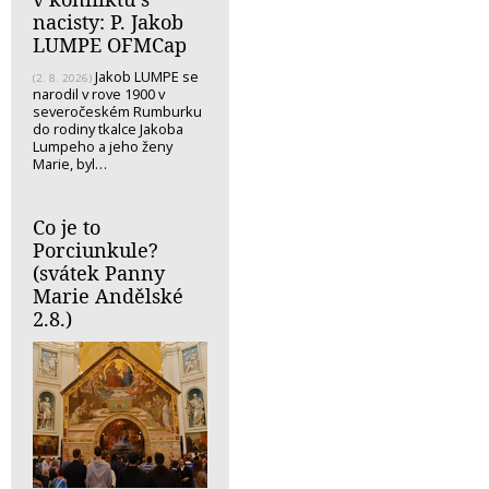
nacisty: P. Jakob
LUMPE OFMCap
Jakob LUMPE se
(2. 8. 2026)
narodil v rove 1900 v
severočeském Rumburku
do rodiny tkalce Jakoba
Lumpeho a jeho ženy
Marie, byl…
Co je to
Porciunkule?
(svátek Panny
Marie Andělské
2.8.)