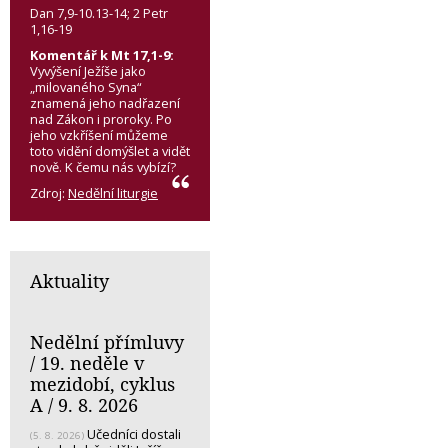
Dan 7,9-10.13-14; 2 Petr
1,16-19
Komentář k Mt 17,1-9:
Vyvýšení Ježíše jako
„milovaného Syna“
znamená jeho nadřazení
nad Zákon i proroky. Po
jeho vzkříšení můžeme
toto vidění domýšlet a vidět
nově. K čemu nás vybízí?
Zdroj:
Nedělní liturgie
Aktuality
Nedělní přímluvy
/ 19. neděle v
mezidobí, cyklus
A / 9. 8. 2026
Učedníci dostali
(5. 8. 2026)