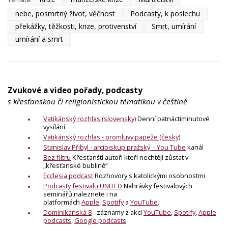
nebe, posmrtný život, věčnost
Podcasty, k poslechu
překážky, těžkosti, krize, protivenství
Smrt, umírání
umírání a smrt
Zvukové a video pořady, podcasty
s křesťanskou či religionistickou tématikou v češtině
Vatikánský rozhlas
(slovensky)
Denní patnáctiminutové
vysílání
Vatikánský rozhlas - promluvy papeže (česky)
Stanislav Přibyl - arcibiskup pražský - You Tube
kanál
Bez filtru
Křesťanští autoři kteří nechtějí zůstat v
„křesťanské bublině“
Ecclesia podcast
Rozhovory s katolickými osobnostmi
Podcasty festivalu UNITED
Nahrávky festivalových
seminářů naleznete i na
platformách
Apple
,
Spotify
a
YouTube
.
Dominikánská 8
- záznamy z akcí
YouTube
,
Spotify
,
Apple
podcasts
,
Google podcasts