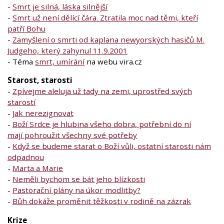
-
Smrt je silná, láska silnější
-
Smrt už není dělící čára. Ztratila moc nad těmi, kteří
patří Bohu
-
Zamyšlení o smrti od kaplana newyorských hasičů M.
Judgeho, který zahynul 11.9.2001
- Téma
smrt, umírání
na webu vira.cz
Starost, starosti
-
Zpívejme aleluja už tady na zemi, uprostřed svých
starostí
-
Jak nerezignovat
-
Boží Srdce je hlubina všeho dobra, potřební do ní
mají pohroužit všechny své potřeby
-
Když se budeme starat o Boží vůli, ostatní starosti nám
odpadnou
-
Marta a Marie
-
Neměli bychom se bát jeho blízkosti
-
Pastorační plány na úkor modlitby?
-
Bůh dokáže proměnit těžkosti v rodině na zázrak
Krize