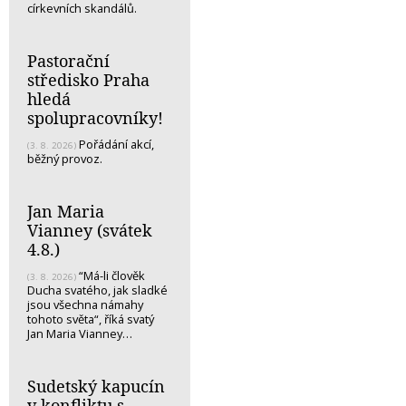
církevních skandálů.
Pastorační
středisko Praha
hledá
spolupracovníky!
Pořádání akcí,
(3. 8. 2026)
běžný provoz.
Jan Maria
Vianney (svátek
4.8.)
“Má-li člověk
(3. 8. 2026)
Ducha svatého, jak sladké
jsou všechna námahy
tohoto světa“, říká svatý
Jan Maria Vianney…
Sudetský kapucín
v konfliktu s