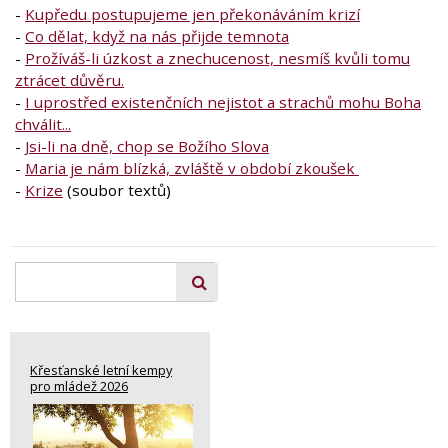
-
Kupředu postupujeme jen překonáváním krizí
-
Co dělat, když na nás přijde temnota
-
Prožíváš-li úzkost a znechucenost, nesmíš kvůli tomu
ztrácet důvěru.
-
I uprostřed existenčních nejistot a strachů mohu Boha
chválit...
-
Jsi-li na dně, chop se Božího Slova
-
Maria je nám blízká, zvláště v období zkoušek
-
Krize
(soubor textů)
Křesťanské letní kempy
pro mládež 2026