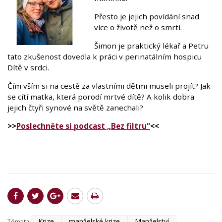
Přesto je jejich povídání snad
více o životě než o smrti.
Šimon je praktický lékař a Petru
tato zkušenost dovedla k práci v perinatálním hospicu
Dítě v srdci.
Čím vším si na cestě za vlastními dětmi museli projít? Jak
se cítí matka, která porodí mrtvé dítě? A kolik dobra
jejich čtyři synové na světě zanechali?
>>
Poslechněte si podcast „Bez filtru“
<<
Krize
manželské krize
Manželství
Témata: