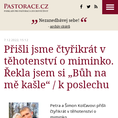
Nezanedbávej sebe!
-
archív citátů
7.12.2022, 15:12
Přišli jsme čtyřikrát v
těhotenství o miminko.
Řekla jsem si „Bůh na
mě kašle“ / k poslechu
Petra a Šimon Kolčavovi přišli
čtyřikrát v těhotenství o
miminko.