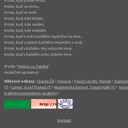
Kriste, buď přede mnou,
Kriste, buď za mnou,
Kriste, buď ve mně.
Kriste, buď, kde lehám,
Kriste, buď, kde sedám,
Kriste, buď, kde vstávám.
Kriste, buď v srdci každého myslícího na mne,
Kriste, buď v ústech každého mluvicího o mně,
Kriste, buď v každém oku vidoucím mne,
Kriste, buď v každém uchu slyšícím mne.
(Podle "
Hymnu sv. Patrika
",
redakčně upraveno)
Některé odkazy:
Charita ČR
/
Hospice
/
Papež Lev XIV. (RaVat)
/
Stanisla
YT
/
Lomec, Josef Prokeš YT
/
Akademická farnost, Tomáš Halík YT
/
Večer
krátkým komentářem (anglicky)
/
Kontakt