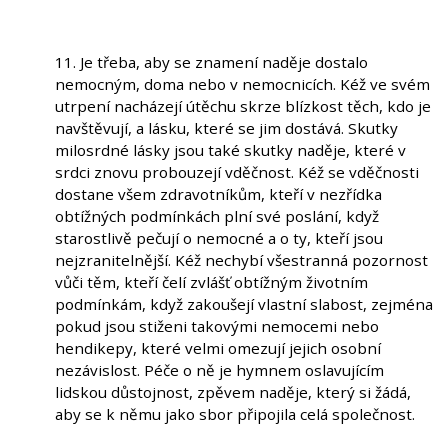
11. Je třeba, aby se znamení naděje dostalo
nemocným, doma nebo v nemocnicích. Kéž ve svém
utrpení nacházejí útěchu skrze blízkost těch, kdo je
navštěvují, a lásku, které se jim dostává. Skutky
milosrdné lásky jsou také skutky naděje, které v
srdci znovu probouzejí vděčnost. Kéž se vděčnosti
dostane všem zdravotníkům, kteří v nezřídka
obtížných podmínkách plní své poslání, když
starostlivě pečují o nemocné a o ty, kteří jsou
nejzranitelnější. Kéž nechybí všestranná pozornost
vůči těm, kteří čelí zvlášť obtížným životním
podmínkám, když zakoušejí vlastní slabost, zejména
pokud jsou stiženi takovými nemocemi nebo
hendikepy, které velmi omezují jejich osobní
nezávislost. Péče o ně je hymnem oslavujícím
lidskou důstojnost, zpěvem naděje, který si žádá,
aby se k němu jako sbor připojila celá společnost.