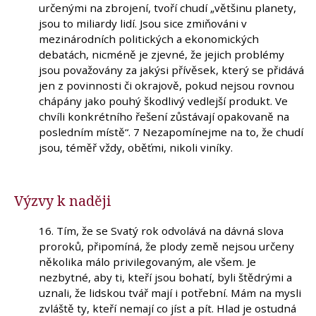
určenými na zbrojení, tvoří chudí „většinu planety,
jsou to miliardy lidí. Jsou sice zmiňováni v
mezinárodních politických a ekonomických
debatách, nicméně je zjevné, že jejich problémy
jsou považovány za jakýsi přívěsek, který se přidává
jen z povinnosti či okrajově, pokud nejsou rovnou
chápány jako pouhý škodlivý vedlejší produkt. Ve
chvíli konkrétního řešení zůstávají opakovaně na
posledním místě“. 7 Nezapomínejme na to, že chudí
jsou, téměř vždy, oběťmi, nikoli viníky.
Výzvy k naději
16. Tím, že se Svatý rok odvolává na dávná slova
proroků, připomíná, že plody země nejsou určeny
několika málo privilegovaným, ale všem. Je
nezbytné, aby ti, kteří jsou bohatí, byli štědrými a
uznali, že lidskou tvář mají i potřební. Mám na mysli
zvláště ty, kteří nemají co jíst a pít. Hlad je ostudná