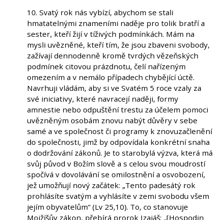
10. Svatý rok nás vybízí, abychom se stali
hmatatelnými znameními naděje pro tolik bratří a
sester, kteří žijí v tíživých podmínkách. Mám na
mysli uvězněné, kteří tím, že jsou zbaveni svobody,
zažívají dennodenně kromě tvrdých vězeňských
podmínek citovou prázdnotu, čelí nařízeným
omezením a v nemálo případech chybějící úctě.
Navrhuji vládám, aby si ve Svatém 5 roce vzaly za
své iniciativy, které navracejí naději, formy
amnestie nebo odpuštění trestu za účelem pomoci
uvězněným osobám znovu nabýt důvěry v sebe
samé a ve společnost či programy k znovuzačlenění
do společnosti, jimž by odpovídala konkrétní snaha
o dodržování zákonů. Je to starobylá výzva, která má
svůj původ v Božím slově a s celou svou moudrostí
spočívá v dovolávání se omilostnění a osvobození,
jež umožňují nový začátek: „Tento padesátý rok
prohlásíte svatým a vyhlásíte v zemi svobodu všem
jejím obyvatelům“ (Lv 25,10). To, co stanovuje
Mojžíšův zákon, přebírá prorok Izaiáš: „[Hospodin