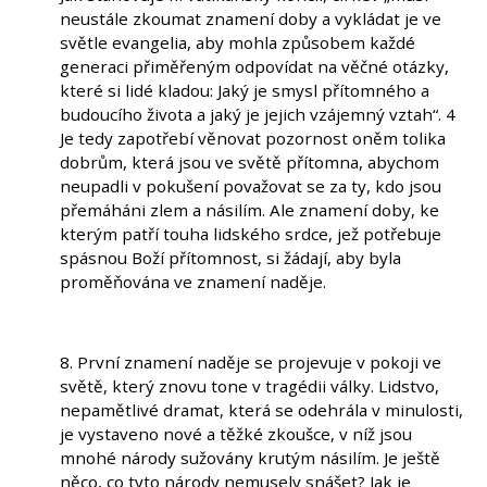
neustále zkoumat znamení doby a vykládat je ve
světle evangelia, aby mohla způsobem každé
generaci přiměřeným odpovídat na věčné otázky,
které si lidé kladou: Jaký je smysl přítomného a
budoucího života a jaký je jejich vzájemný vztah“. 4
Je tedy zapotřebí věnovat pozornost oněm tolika
dobrům, která jsou ve světě přítomna, abychom
neupadli v pokušení považovat se za ty, kdo jsou
přemáháni zlem a násilím. Ale znamení doby, ke
kterým patří touha lidského srdce, jež potřebuje
spásnou Boží přítomnost, si žádají, aby byla
proměňována ve znamení naděje.
8. První znamení naděje se projevuje v pokoji ve
světě, který znovu tone v tragédii války. Lidstvo,
nepamětlivé dramat, která se odehrála v minulosti,
je vystaveno nové a těžké zkoušce, v níž jsou
mnohé národy sužovány krutým násilím. Je ještě
něco, co tyto národy nemusely snášet? Jak je