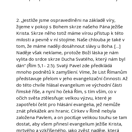
2. „Jestliže jsme ospravedlněni na základě víry,
žijeme v pokoji s Bohem skrze našeho Pána Ježíše
Krista. Skrze něho totiž máme vírou přístup k této
milosti a pevně v ní stojíme. Naše chlouba je také v
tom, že máme naději dosáhnout slávy u Boha. […]
Naděje však neklame, protože Boží láska je nám
vylita do srdce skrze Ducha Svatého, který nám byl
dán“ (Řím 5,1- 2.5). Svatý Pavel zde předkládá
mnoho podnětů k zamyšlení. Víme, že List Římanům
představuje přelom v jeho evangelizační činnosti. Až
do této chvíle hlásal evangelium ve východní části
římské říše, a nyní ho čeká Řím, s tím vším, co v
očích světa ztělesňuje: velkou výzvu, které je
zapotřebí čelit pro hlásání evangelia, jež nemůže
znát překážek ani hranic. Církev v Římě nebyla
založena Pavlem, a on pociťuje velikou touhu se tam
dostat, aby všem přinesl evangelium Ježíše Krista,
mrtvého a vzkříšeného, jako zvěst naděje, která