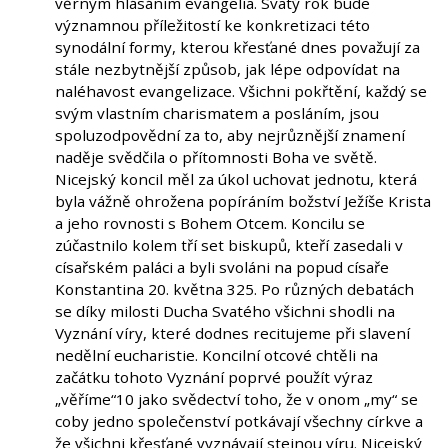
věrným hlásáním evangelia. Svatý rok bude
významnou příležitostí ke konkretizaci této
synodální formy, kterou křesťané dnes považují za
stále nezbytnější způsob, jak lépe odpovídat na
naléhavost evangelizace. Všichni pokřtění, každý se
svým vlastním charismatem a posláním, jsou
spoluzodpovědní za to, aby nejrůznější znamení
naděje svědčila o přítomnosti Boha ve světě.
Nicejský koncil měl za úkol uchovat jednotu, která
byla vážně ohrožena popíráním božství Ježíše Krista
a jeho rovnosti s Bohem Otcem. Koncilu se
zúčastnilo kolem tří set biskupů, kteří zasedali v
císařském paláci a byli svoláni na popud císaře
Konstantina 20. května 325. Po různých debatách
se díky milosti Ducha Svatého všichni shodli na
Vyznání víry, které dodnes recitujeme při slavení
nedělní eucharistie. Koncilní otcové chtěli na
začátku tohoto Vyznání poprvé použít výraz
„věříme“10 jako svědectví toho, že v onom „my“ se
coby jedno společenství potkávají všechny církve a
že všichni křesťané vyznávají stejnou víru. Nicejský