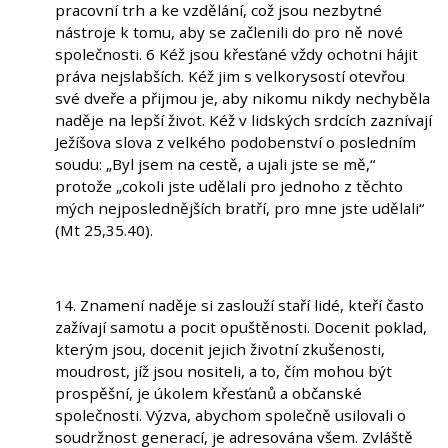
pracovní trh a ke vzdělání, což jsou nezbytné
nástroje k tomu, aby se začlenili do pro ně nové
společnosti. 6 Kéž jsou křesťané vždy ochotni hájit
práva nejslabších. Kéž jim s velkorysostí otevřou
své dveře a přijmou je, aby nikomu nikdy nechyběla
naděje na lepší život. Kéž v lidských srdcích zaznívají
Ježíšova slova z velkého podobenství o posledním
soudu: „Byl jsem na cestě, a ujali jste se mě,“
protože „cokoli jste udělali pro jednoho z těchto
mých nejposlednějších bratří, pro mne jste udělali“
(Mt 25,35.40).
14. Znamení naděje si zaslouží staří lidé, kteří často
zažívají samotu a pocit opuštěnosti. Docenit poklad,
kterým jsou, docenit jejich životní zkušenosti,
moudrost, jíž jsou nositeli, a to, čím mohou být
prospěšní, je úkolem křesťanů a občanské
společnosti. Výzva, abychom společně usilovali o
soudržnost generací, je adresována všem. Zvláště