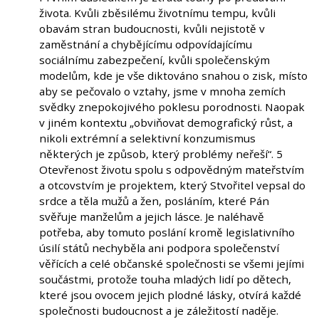
života. Kvůli zběsilému životnímu tempu, kvůli
obavám stran budoucnosti, kvůli nejistotě v
zaměstnání a chybějícímu odpovídajícímu
sociálnímu zabezpečení, kvůli společenským
modelům, kde je vše diktováno snahou o zisk, místo
aby se pečovalo o vztahy, jsme v mnoha zemích
svědky znepokojivého poklesu porodnosti. Naopak
v jiném kontextu „obviňovat demografický růst, a
nikoli extrémní a selektivní konzumismus
některých je způsob, který problémy neřeší“. 5
Otevřenost životu spolu s odpovědným mateřstvím
a otcovstvím je projektem, který Stvořitel vepsal do
srdce a těla mužů a žen, posláním, které Pán
svěřuje manželům a jejich lásce. Je naléhavě
potřeba, aby tomuto poslání kromě legislativního
úsilí států nechyběla ani podpora společenství
věřících a celé občanské společnosti se všemi jejími
součástmi, protože touha mladých lidí po dětech,
které jsou ovocem jejich plodné lásky, otvírá každé
společnosti budoucnost a je záležitostí naděje.