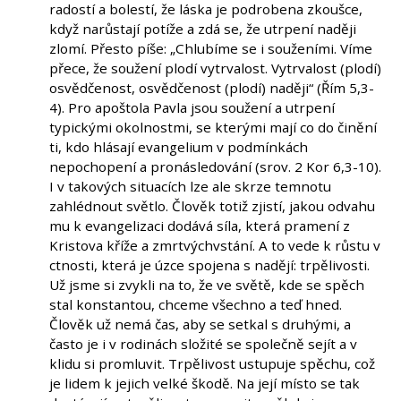
radostí a bolestí, že láska je podrobena zkoušce,
když narůstají potíže a zdá se, že utrpení naději
zlomí. Přesto píše: „Chlubíme se i souženími. Víme
přece, že soužení plodí vytrvalost. Vytrvalost (plodí)
osvědčenost, osvědčenost (plodí) naději“ (Řím 5,3-
4). Pro apoštola Pavla jsou soužení a utrpení
typickými okolnostmi, se kterými mají co do činění
ti, kdo hlásají evangelium v podmínkách
nepochopení a pronásledování (srov. 2 Kor 6,3-10).
I v takových situacích lze ale skrze temnotu
zahlédnout světlo. Člověk totiž zjistí, jakou odvahu
mu k evangelizaci dodává síla, která pramení z
Kristova kříže a zmrtvýchvstání. A to vede k růstu v
ctnosti, která je úzce spojena s nadějí: trpělivosti.
Už jsme si zvykli na to, že ve světě, kde se spěch
stal konstantou, chceme všechno a teď hned.
Člověk už nemá čas, aby se setkal s druhými, a
často je i v rodinách složité se společně sejít a v
klidu si promluvit. Trpělivost ustupuje spěchu, což
je lidem k jejich velké škodě. Na její místo se tak