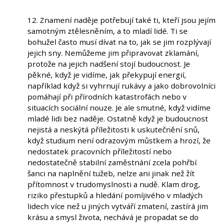
12. Znamení naděje potřebují také ti, kteří jsou jejím
samotným ztělesněním, a to mladí lidé. Ti se
bohužel často musí dívat na to, jak se jim rozplývají
jejich sny. Nemůžeme jim připravovat zklamání,
protože na jejich nadšení stojí budoucnost. Je
pěkné, když je vidíme, jak překypují energií,
například když si vyhrnují rukávy a jako dobrovolníci
pomáhají při přírodních katastrofách nebo v
situacích sociální nouze. Je ale smutné, když vidíme
mladé lidi bez naděje. Ostatně když je budoucnost
nejistá a neskýtá příležitosti k uskutečnění snů,
když studium není odrazovým můstkem a hrozí, že
nedostatek pracovních příležitostí nebo
nedostatečně stabilní zaměstnání zcela pohřbí
šanci na naplnění tužeb, nelze ani jinak než žít
přítomnost v trudomyslnosti a nudě. Klam drog,
riziko přestupků a hledání pomíjivého v mladých
lidech více než u jiných vytváří zmatení, zastírá jim
krásu a smysl života, nechává je propadat se do