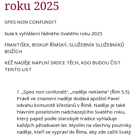
roku 2025
SPES NON CONFUNDIT
bula k vyhlášení řádného Svatého roku 2025
FRANTIŠEK, BISKUP ŘÍMSKÝ, SLUŽEBNÍK SLUŽEBNÍKŮ
BOŽÍCH
KÉŽ NADĚJE NAPLNÍ SRDCE TĚCH, KDO BUDOU ČÍST
TENTO LIST
1. „Spes non confundit“, „naděje neklame“ (Řím 5,5).
Právě ve znamení naděje dodává apoštol Pavel
odvahu komunitě křesťanů v Římě. Naděje je také
hlavním poselstvím nadcházejícího Svatého roku,
který papež podle starobylé tradice vyhlašuje
každých pětadvacet let. Myslím na všechny poutníky
naděje, kteří se vypraví do Říma, aby zde zažili Svatý