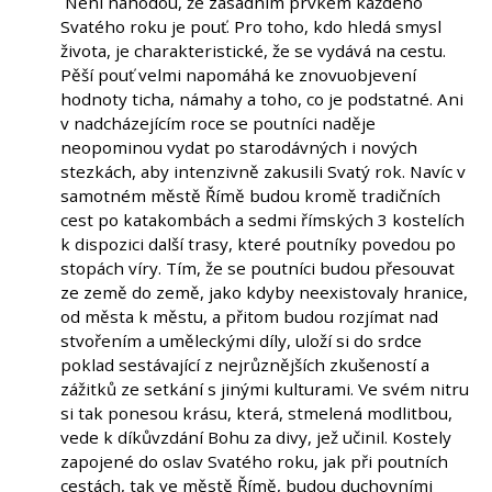
Není náhodou, že zásadním prvkem každého
Svatého roku je pouť. Pro toho, kdo hledá smysl
života, je charakteristické, že se vydává na cestu.
Pěší pouť velmi napomáhá ke znovuobjevení
hodnoty ticha, námahy a toho, co je podstatné. Ani
v nadcházejícím roce se poutníci naděje
neopominou vydat po starodávných i nových
stezkách, aby intenzivně zakusili Svatý rok. Navíc v
samotném městě Římě budou kromě tradičních
cest po katakombách a sedmi římských 3 kostelích
k dispozici další trasy, které poutníky povedou po
stopách víry. Tím, že se poutníci budou přesouvat
ze země do země, jako kdyby neexistovaly hranice,
od města k městu, a přitom budou rozjímat nad
stvořením a uměleckými díly, uloží si do srdce
poklad sestávající z nejrůznějších zkušeností a
zážitků ze setkání s jinými kulturami. Ve svém nitru
si tak ponesou krásu, která, stmelená modlitbou,
vede k díkůvzdání Bohu za divy, jež učinil. Kostely
zapojené do oslav Svatého roku, jak při poutních
cestách, tak ve městě Římě, budou duchovními