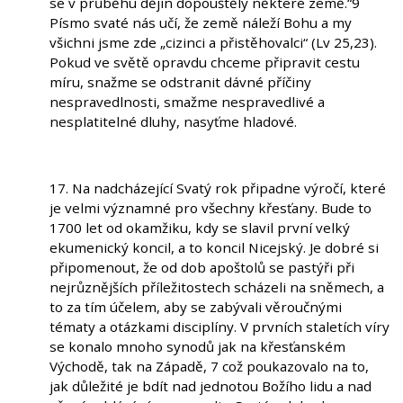
se v průběhu dějin dopouštěly některé země.“9
Písmo svaté nás učí, že země náleží Bohu a my
všichni jsme zde „cizinci a přistěhovalci“ (Lv 25,23).
Pokud ve světě opravdu chceme připravit cestu
míru, snažme se odstranit dávné příčiny
nespravedlnosti, smažme nespravedlivé a
nesplatitelné dluhy, nasyťme hladové.
17. Na nadcházející Svatý rok připadne výročí, které
je velmi významné pro všechny křesťany. Bude to
1700 let od okamžiku, kdy se slavil první velký
ekumenický koncil, a to koncil Nicejský. Je dobré si
připomenout, že od dob apoštolů se pastýři při
nejrůznějších příležitostech scházeli na sněmech, a
to za tím účelem, aby se zabývali věroučnými
tématy a otázkami disciplíny. V prvních staletích víry
se konalo mnoho synodů jak na křesťanském
Východě, tak na Západě, 7 což poukazovalo na to,
jak důležité je bdít nad jednotou Božího lidu a nad