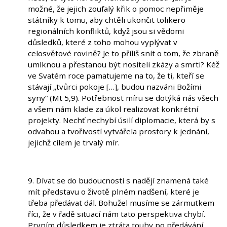
možné, že jejich zoufalý křik o pomoc nepřiměje
státníky k tomu, aby chtěli ukončit tolikero
regionálních konfliktů, když jsou si vědomi
důsledků, které z toho mohou vyplývat v
celosvětové rovině? Je to příliš snít o tom, že zbraně
umlknou a přestanou být nositeli zkázy a smrti? Kéž
ve Svatém roce pamatujeme na to, že ti, kteří se
stávají „tvůrci pokoje […], budou nazváni Božími
syny“ (Mt 5,9). Potřebnost míru se dotýká nás všech
a všem nám klade za úkol realizovat konkrétní
projekty. Nechť nechybí úsilí diplomacie, která by s
odvahou a tvořivostí vytvářela prostory k jednání,
jejichž cílem je trvalý mír.
9. Dívat se do budoucnosti s nadějí znamená také
mít představu o životě plném nadšení, které je
třeba předávat dál. Bohužel musíme se zármutkem
říci, že v řadě situací nám tato perspektiva chybí.
Prvním důsledkem je ztráta touhy po předávání