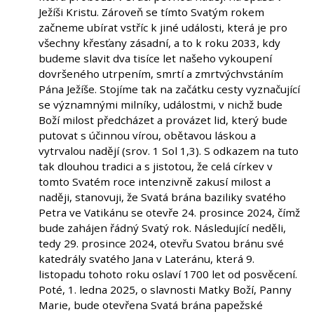
Ježíši Kristu. Zároveň se tímto Svatým rokem
začneme ubírat vstříc k jiné události, která je pro
všechny křesťany zásadní, a to k roku 2033, kdy
budeme slavit dva tisíce let našeho vykoupení
dovršeného utrpením, smrtí a zmrtvýchvstáním
Pána Ježíše. Stojíme tak na začátku cesty vyznačující
se významnými milníky, událostmi, v nichž bude
Boží milost předcházet a provázet lid, který bude
putovat s účinnou vírou, obětavou láskou a
vytrvalou nadějí (srov. 1 Sol 1,3). S odkazem na tuto
tak dlouhou tradici a s jistotou, že celá církev v
tomto Svatém roce intenzivně zakusí milost a
naději, stanovuji, že Svatá brána baziliky svatého
Petra ve Vatikánu se otevře 24. prosince 2024, čímž
bude zahájen řádný Svatý rok. Následující neděli,
tedy 29. prosince 2024, otevřu Svatou bránu své
katedrály svatého Jana v Lateránu, která 9.
listopadu tohoto roku oslaví 1700 let od posvěcení.
Poté, 1. ledna 2025, o slavnosti Matky Boží, Panny
Marie, bude otevřena Svatá brána papežské