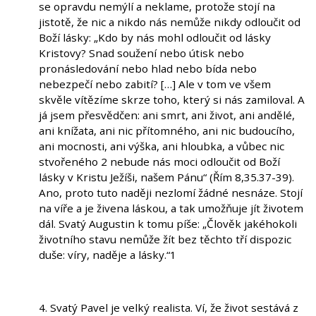
se opravdu nemýlí a neklame, protože stojí na
jistotě, že nic a nikdo nás nemůže nikdy odloučit od
Boží lásky: „Kdo by nás mohl odloučit od lásky
Kristovy? Snad soužení nebo útisk nebo
pronásledování nebo hlad nebo bída nebo
nebezpečí nebo zabití? […] Ale v tom ve všem
skvěle vítězíme skrze toho, který si nás zamiloval. A
já jsem přesvědčen: ani smrt, ani život, ani andělé,
ani knížata, ani nic přítomného, ani nic budoucího,
ani mocnosti, ani výška, ani hloubka, a vůbec nic
stvořeného 2 nebude nás moci odloučit od Boží
lásky v Kristu Ježíši, našem Pánu“ (Řím 8,35.37-39).
Ano, proto tuto naději nezlomí žádné nesnáze. Stojí
na víře a je živena láskou, a tak umožňuje jít životem
dál. Svatý Augustin k tomu píše: „Člověk jakéhokoli
životního stavu nemůže žít bez těchto tří dispozic
duše: víry, naděje a lásky.“1
4. Svatý Pavel je velký realista. Ví, že život sestává z