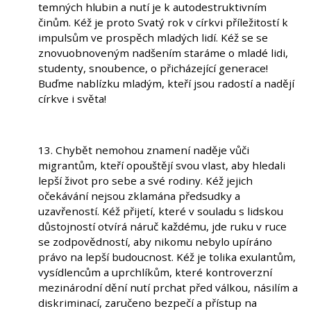
temných hlubin a nutí je k autodestruktivním
činům. Kéž je proto Svatý rok v církvi příležitostí k
impulsům ve prospěch mladých lidí. Kéž se se
znovuobnoveným nadšením staráme o mladé lidi,
studenty, snoubence, o přicházející generace!
Buďme nablízku mladým, kteří jsou radostí a nadějí
církve i světa!
13. Chybět nemohou znamení naděje vůči
migrantům, kteří opouštějí svou vlast, aby hledali
lepší život pro sebe a své rodiny. Kéž jejich
očekávání nejsou zklamána předsudky a
uzavřeností. Kéž přijetí, které v souladu s lidskou
důstojností otvírá náruč každému, jde ruku v ruce
se zodpovědností, aby nikomu nebylo upíráno
právo na lepší budoucnost. Kéž je tolika exulantům,
vysídlencům a uprchlíkům, které kontroverzní
mezinárodní dění nutí prchat před válkou, násilím a
diskriminací, zaručeno bezpečí a přístup na