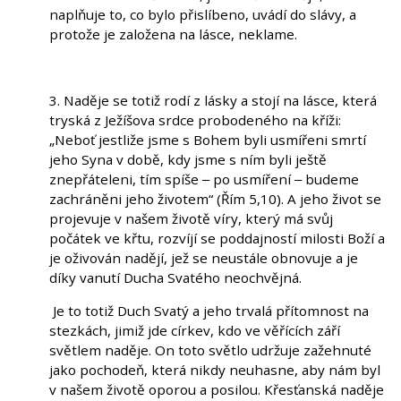
naplňuje to, co bylo přislíbeno, uvádí do slávy, a
protože je založena na lásce, neklame.
3. Naděje se totiž rodí z lásky a stojí na lásce, která
tryská z Ježíšova srdce probodeného na kříži:
„Neboť jestliže jsme s Bohem byli usmířeni smrtí
jeho Syna v době, kdy jsme s ním byli ještě
znepřáteleni, tím spíše ‒ po usmíření ‒ budeme
zachráněni jeho životem“ (Řím 5,10). A jeho život se
projevuje v našem životě víry, který má svůj
počátek ve křtu, rozvíjí se poddajností milosti Boží a
je oživován nadějí, jež se neustále obnovuje a je
díky vanutí Ducha Svatého neochvějná.
Je to totiž Duch Svatý a jeho trvalá přítomnost na
stezkách, jimiž jde církev, kdo ve věřících září
světlem naděje. On toto světlo udržuje zažehnuté
jako pochodeň, která nikdy neuhasne, aby nám byl
v našem životě oporou a posilou. Křesťanská naděje