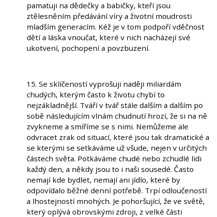
pamatuji na dědečky a babičky, kteří jsou
ztělesněním předávání víry a životní moudrosti
mladším generacím. Kéž je v tom podpoří vděčnost
dětí a láska vnoučat, které v nich nacházejí své
ukotvení, pochopení a povzbuzení.
15. Se sklíčeností vyprošuji naději miliardám
chudých, kterým často k životu chybí to
nejzákladnější. Tváří v tvář stále dalším a dalším po
sobě následujícím vlnám chudnutí hrozí, že si na ně
zvykneme a smíříme se s nimi. Nemůžeme ale
odvracet zrak od situací, které jsou tak dramatické a
se kterými se setkáváme už všude, nejen v určitých
částech světa. Potkáváme chudé nebo zchudlé lidi
každý den, a někdy jsou to i naši sousedé. Často
nemají kde bydlet, nemají ani jídlo, které by
odpovídalo běžné denní potřebě. Trpí odloučeností
a lhostejností mnohých. Je pohoršující, že ve světě,
který oplývá obrovskými zdroji, z velké části