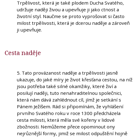
Trpělivost, která je také plodem Ducha Svatého,
udržuje naději živou a upevňuje ji jako ctnost a
životní styl. Naučme se proto vyprošovat si často
milost trpělivosti, která je dcerou naděje a zároveň
ji upevňuje.
Cesta naděje
5. Tato provázanost naděje a trpělivosti jasně
ukazuje, do jaké míry je život křesťana cestou, na níž
jsou potřeba také silné okamžiky, které živí a
posilují naději, tuto nenahraditelnou společnici,
která nám dává zahlédnout cíl, jímž je setkání s
Pánem Ježíšem. Rád si připomínám, že vyhlášení
prvního Svatého roku v roce 1300 předcházela
cesta milosti, která měla své kořeny v lidové
zbožnosti. Nemůžeme přece opominout ony
nejrůznější formy, jimiž se milost odpuštění hojně