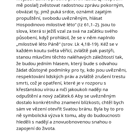
mě poslal] zvěstovat radostnou zprávu pokorným,
obvázat ty, jimž puká srdce, oznámit zajatým
propuštění, svobodu uvězněným, hlásat
Hospodinovo milostivé léto“ (Iz 61,1-2). Jsou to
slova, která si Ježíš vzal za svá na začátku svého
působení, když prohlásil, že se v něm naplnilo
„milostivé léto Páně“ (srov. Lk 4,18-19). Kéž se v
každém koutu světa věřící, zvláště pak pastýři,
stanou mluvčími těchto naléhavých záležitostí tak,
že budou jedním hlasem, který bude s odvahou
žádat důstojné podmínky pro ty, kdo jsou uvězněni,
respektování lidských práv a zvláště zrušení trestu
smrti, což je opatření, které je v rozporu s
křesťanskou vírou a ničí jakoukoli naději na
odpuštění a nový začátek.6 Aby se uvězněným
dostalo konkrétního znamení blízkosti, chtěl bych
sám ve vězení otevřít Svatou bránu. Byla by to pro
ně symbolická výzva k tomu, aby do budoucnosti
hleděli s nadějí a znovuobnovenou snahou o
zapojení do života.