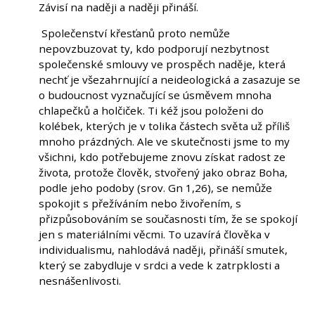
Závisí na naději a naději přináší.
Společenství křesťanů proto nemůže
nepovzbuzovat ty, kdo podporují nezbytnost
společenské smlouvy ve prospěch naděje, která
nechť je všezahrnující a neideologická a zasazuje se
o budoucnost vyznačující se úsměvem mnoha
chlapečků a holčiček. Ti kéž jsou položeni do
kolébek, kterých je v tolika částech světa už příliš
mnoho prázdných. Ale ve skutečnosti jsme to my
všichni, kdo potřebujeme znovu získat radost ze
života, protože člověk, stvořený jako obraz Boha,
podle jeho podoby (srov. Gn 1,26), se nemůže
spokojit s přežíváním nebo živořením, s
přizpůsobováním se současnosti tím, že se spokojí
jen s materiálními věcmi. To uzavírá člověka v
individualismu, nahlodává naději, přináší smutek,
který se zabydluje v srdci a vede k zatrpklosti a
nesnášenlivosti.