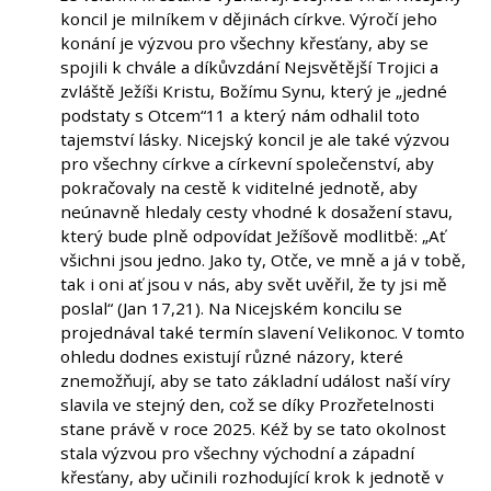
koncil je milníkem v dějinách církve. Výročí jeho
konání je výzvou pro všechny křesťany, aby se
spojili k chvále a díkůvzdání Nejsvětější Trojici a
zvláště Ježíši Kristu, Božímu Synu, který je „jedné
podstaty s Otcem“11 a který nám odhalil toto
tajemství lásky. Nicejský koncil je ale také výzvou
pro všechny církve a církevní společenství, aby
pokračovaly na cestě k viditelné jednotě, aby
neúnavně hledaly cesty vhodné k dosažení stavu,
který bude plně odpovídat Ježíšově modlitbě: „Ať
všichni jsou jedno. Jako ty, Otče, ve mně a já v tobě,
tak i oni ať jsou v nás, aby svět uvěřil, že ty jsi mě
poslal“ (Jan 17,21). Na Nicejském koncilu se
projednával také termín slavení Velikonoc. V tomto
ohledu dodnes existují různé názory, které
znemožňují, aby se tato základní událost naší víry
slavila ve stejný den, což se díky Prozřetelnosti
stane právě v roce 2025. Kéž by se tato okolnost
stala výzvou pro všechny východní a západní
křesťany, aby učinili rozhodující krok k jednotě v