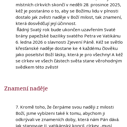
místních církvích skončí v neděli 28. prosince 2025,
kéž je postaráno o to, aby se Božímu lidu v plnosti
dostalo jak zvěsti naděje v Boží milost, tak znamení,
která dosvědčují její účinnost.
Řádný Svatý rok bude ukončen uzavřením Svaté
brány papežské baziliky svatého Petra ve Vatikánu
6. ledna 2026 o slavnosti Zjevení Páně. Kéž se světlo
křesťanské naděje dostane ke 4 každému člověku
jako poselství Boží lásky, která je pro všechny! A kéž
se církev ve všech částech světa stane věrohodným
svědkem této zvěsti!
Znamení naděje
7. Kromě toho, že čerpáme svou naději z milosti
Boží, jsme vybízeni také k tomu, abychom ji
odkrývali ve znameních doby, která nám Pán dává.
Jak stanovuje II. vatikánský koncil, církev „musí