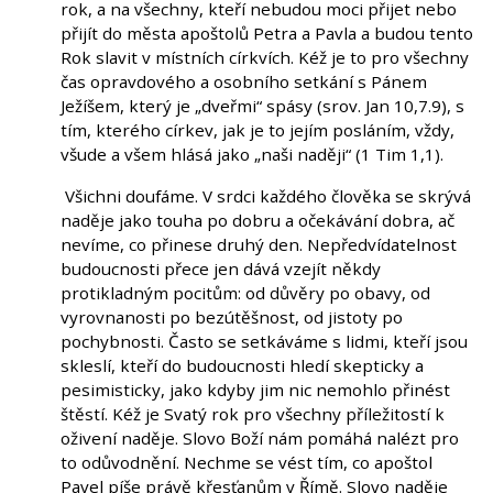
rok, a na všechny, kteří nebudou moci přijet nebo
přijít do města apoštolů Petra a Pavla a budou tento
Rok slavit v místních církvích. Kéž je to pro všechny
čas opravdového a osobního setkání s Pánem
Ježíšem, který je „dveřmi“ spásy (srov. Jan 10,7.9), s
tím, kterého církev, jak je to jejím posláním, vždy,
všude a všem hlásá jako „naši naději“ (1 Tim 1,1).
Všichni doufáme. V srdci každého člověka se skrývá
naděje jako touha po dobru a očekávání dobra, ač
nevíme, co přinese druhý den. Nepředvídatelnost
budoucnosti přece jen dává vzejít někdy
protikladným pocitům: od důvěry po obavy, od
vyrovnanosti po bezútěšnost, od jistoty po
pochybnosti. Často se setkáváme s lidmi, kteří jsou
skleslí, kteří do budoucnosti hledí skepticky a
pesimisticky, jako kdyby jim nic nemohlo přinést
štěstí. Kéž je Svatý rok pro všechny příležitostí k
oživení naděje. Slovo Boží nám pomáhá nalézt pro
to odůvodnění. Nechme se vést tím, co apoštol
Pavel píše právě křesťanům v Římě. Slovo naděje