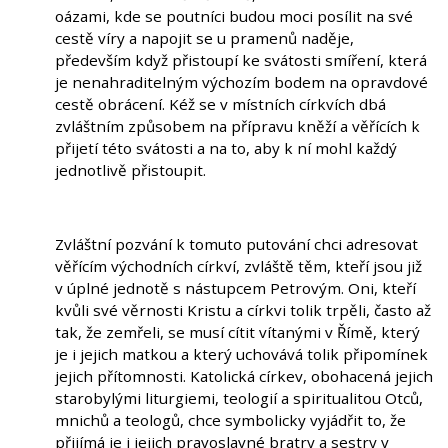
oázami, kde se poutníci budou moci posílit na své
cestě víry a napojit se u pramenů naděje,
především když přistoupí ke svátosti smíření, která
je nenahraditelným výchozím bodem na opravdové
cestě obrácení. Kéž se v místních církvích dbá
zvláštním způsobem na přípravu kněží a věřících k
přijetí této svátosti a na to, aby k ní mohl každý
jednotlivě přistoupit.
Zvláštní pozvání k tomuto putování chci adresovat
věřícím východních církví, zvláště těm, kteří jsou již
v úplné jednotě s nástupcem Petrovým. Oni, kteří
kvůli své věrnosti Kristu a církvi tolik trpěli, často až
tak, že zemřeli, se musí cítit vítanými v Římě, který
je i jejich matkou a který uchovává tolik připomínek
jejich přítomnosti. Katolická církev, obohacená jejich
starobylými liturgiemi, teologií a spiritualitou Otců,
mnichů a teologů, chce symbolicky vyjádřit to, že
přijímá je i jejich pravoslavné bratry a sestry v