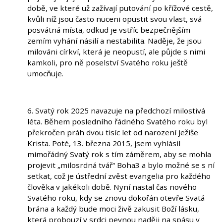
době, ve které už zažívají putování po křížové cestě,
kvůli níž jsou často nuceni opustit svou vlast, svá
posvátná místa, odkud je vstříc bezpečnějším
zemím vyhání násilí a nestabilita. Naděje, že jsou
milováni církví, která je neopustí, ale půjde s nimi
kamkoli, pro ně poselství Svatého roku ještě
umocňuje.
6. Svatý rok 2025 navazuje na předchozí milostivá
léta. Během posledního řádného Svatého roku byl
překročen práh dvou tisíc let od narození Ježíše
Krista. Poté, 13. března 2015, jsem vyhlásil
mimořádný Svatý rok s tím záměrem, aby se mohla
projevit „milosrdná tvář“ Boha3 a bylo možné se s ní
setkat, což je ústřední zvěst evangelia pro každého
člověka v jakékoli době. Nyní nastal čas nového
Svatého roku, kdy se znovu dokořán otevře Svatá
brána a každý bude moci živě zakusit Boží lásku,
která probouzí v srdci pevnou naději na spásu v