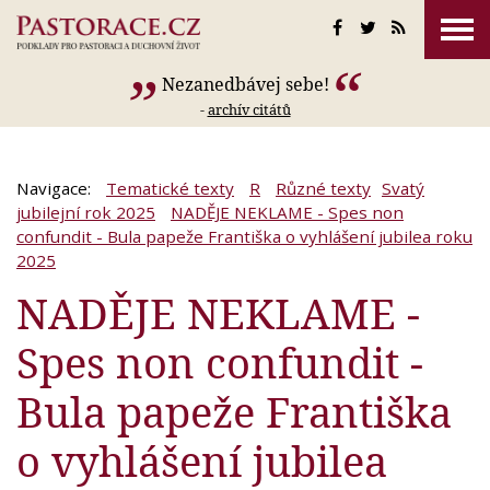
Nezanedbávej sebe!
-
archív citátů
Navigace:
Tematické texty
R
Různé texty
Svatý
jubilejní rok 2025
NADĚJE NEKLAME - Spes non
confundit - Bula papeže Františka o vyhlášení jubilea roku
2025
NADĚJE NEKLAME -
Spes non confundit -
Bula papeže Františka
o vyhlášení jubilea