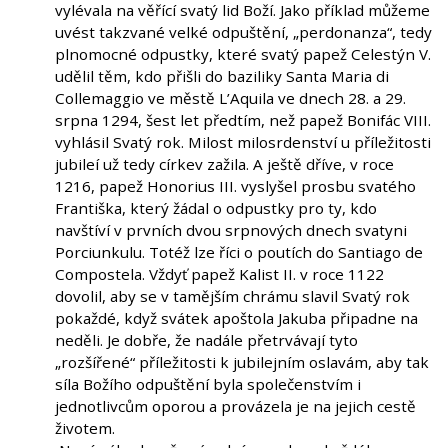
vylévala na věřící svatý lid Boží. Jako příklad můžeme
uvést takzvané velké odpuštění, „perdonanza“, tedy
plnomocné odpustky, které svatý papež Celestýn V.
udělil těm, kdo přišli do baziliky Santa Maria di
Collemaggio ve městě L’Aquila ve dnech 28. a 29.
srpna 1294, šest let předtím, než papež Bonifác VIII.
vyhlásil Svatý rok. Milost milosrdenství u příležitosti
jubileí už tedy církev zažila. A ještě dříve, v roce
1216, papež Honorius III. vyslyšel prosbu svatého
Františka, který žádal o odpustky pro ty, kdo
navštíví v prvních dvou srpnových dnech svatyni
Porciunkulu. Totéž lze říci o poutích do Santiago de
Compostela. Vždyť papež Kalist II. v roce 1122
dovolil, aby se v tamějším chrámu slavil Svatý rok
pokaždé, když svátek apoštola Jakuba připadne na
neděli. Je dobře, že nadále přetrvávají tyto
„rozšířené“ příležitosti k jubilejním oslavám, aby tak
síla Božího odpuštění byla společenstvím i
jednotlivcům oporou a provázela je na jejich cestě
životem.