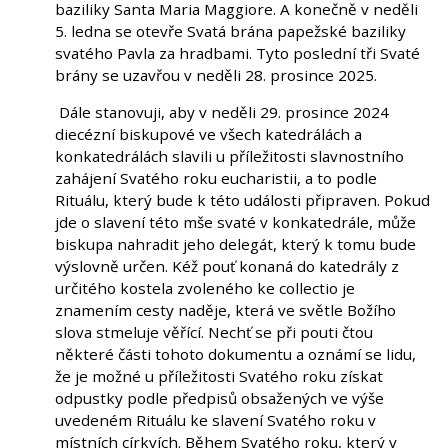
baziliky Santa Maria Maggiore. A konečně v neděli
5. ledna se otevře Svatá brána papežské baziliky
svatého Pavla za hradbami. Tyto poslední tři Svaté
brány se uzavřou v neděli 28. prosince 2025.
Dále stanovuji, aby v neděli 29. prosince 2024
diecézní biskupové ve všech katedrálách a
konkatedrálách slavili u příležitosti slavnostního
zahájení Svatého roku eucharistii, a to podle
Rituálu, který bude k této události připraven. Pokud
jde o slavení této mše svaté v konkatedrále, může
biskupa nahradit jeho delegát, který k tomu bude
výslovně určen. Kéž pouť konaná do katedrály z
určitého kostela zvoleného ke collectio je
znamením cesty naděje, která ve světle Božího
slova stmeluje věřící. Nechť se při pouti čtou
některé části tohoto dokumentu a oznámí se lidu,
že je možné u příležitosti Svatého roku získat
odpustky podle předpisů obsažených ve výše
uvedeném Rituálu ke slavení Svatého roku v
místních církvích. Během Svatého roku, který v