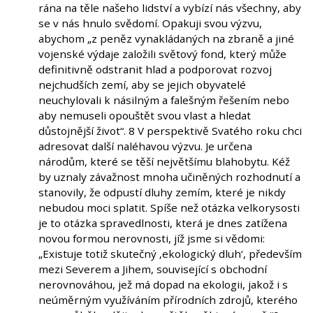
rána na těle našeho lidství a vybízí nás všechny, aby
se v nás hnulo svědomí. Opakuji svou výzvu,
abychom „z peněz vynakládaných na zbraně a jiné
vojenské výdaje založili světový fond, který může
definitivně odstranit hlad a podporovat rozvoj
nejchudších zemí, aby se jejich obyvatelé
neuchylovali k násilným a falešným řešením nebo
aby nemuseli opouštět svou vlast a hledat
důstojnější život“. 8 V perspektivě Svatého roku chci
adresovat další naléhavou výzvu. Je určena
národům, které se těší největšímu blahobytu. Kéž
by uznaly závažnost mnoha učiněných rozhodnutí a
stanovily, že odpustí dluhy zemím, které je nikdy
nebudou moci splatit. Spíše než otázka velkorysosti
je to otázka spravedlnosti, která je dnes zatížena
novou formou nerovnosti, jíž jsme si vědomi:
„Existuje totiž skutečný ‚ekologický dluh‘, především
mezi Severem a Jihem, související s obchodní
nerovnováhou, jež má dopad na ekologii, jakož i s
neúměrným využíváním přírodních zdrojů, kterého