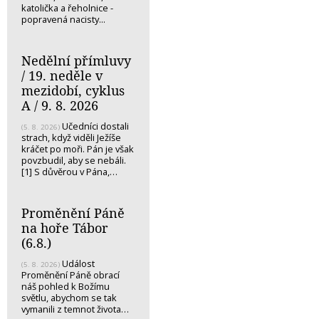
katolička a řeholnice -
popravená nacisty...
Nedělní přímluvy
/ 19. neděle v
mezidobí, cyklus
A / 9. 8. 2026
Učedníci dostali
(5. 8. 2026)
strach, když viděli Ježíše
kráčet po moři. Pán je však
povzbudil, aby se nebáli.
[1] S důvěrou v Pána,…
Proměnění Páně
na hoře Tábor
(6.8.)
Událost
(5. 8. 2026)
Proměnění Páně obrací
náš pohled k Božímu
světlu, abychom se tak
vymanili z temnot života…