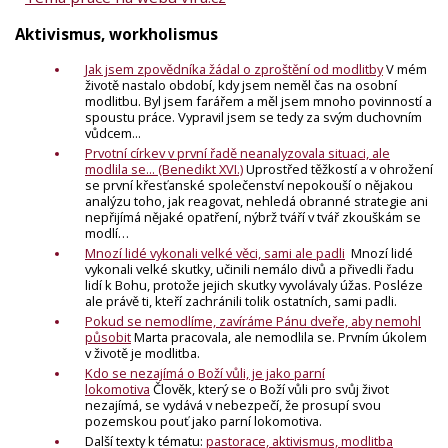
Aktivismus, workholismus
Jak jsem zpovědníka žádal o zproštění od modlitby
V mém
životě nastalo období, kdy jsem neměl čas na osobní
modlitbu. Byl jsem farářem a měl jsem mnoho povinností a
spoustu práce. Vypravil jsem se tedy za svým duchovním
vůdcem...
Prvotní církev v první řadě neanalyzovala situaci, ale
modlila se... (Benedikt XVI.)
Uprostřed těžkostí a v ohrožení
se první křesťanské společenství nepokouší o nějakou
analýzu toho, jak reagovat, nehledá obranné strategie ani
nepřijímá nějaké opatření, nýbrž tváří v tvář zkouškám se
modlí…
Mnozí lidé vykonali velké věci, sami ale padli
Mnozí lidé
vykonali velké skutky, učinili nemálo divů a přivedli řadu
lidí k Bohu, protože jejich skutky vyvolávaly úžas. Posléze
ale právě ti, kteří zachránili tolik ostatních, sami padli.
Pokud se nemodlíme, zavíráme Pánu dveře, aby nemohl
působit
Marta pracovala, ale nemodlila se. Prvním úkolem
v životě je modlitba.
Kdo se nezajímá o Boží vůli, je jako parní
lokomotiva
Člověk, který se o Boží vůli pro svůj život
nezajímá, se vydává v nebezpečí, že prosupí svou
pozemskou pouť jako parní lokomotiva.
Další texty k tématu:
pastorace, aktivismus, modlitba