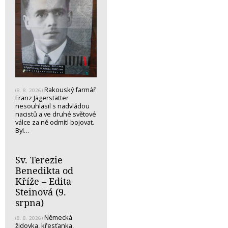
Rakouský farmář
(8. 8. 2026)
Franz Jägerstätter
nesouhlasil s nadvládou
nacistů a ve druhé světové
válce za ně odmítl bojovat.
Byl…
Sv. Terezie
Benedikta od
Kříže – Edita
Steinová (9.
srpna)
Německá
(8. 8. 2026)
židovka, křesťanka,