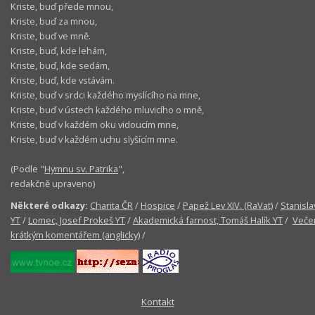
Kriste, buď přede mnou,
Kriste, buď za mnou,
Kriste, buď ve mně.
Kriste, buď, kde lehám,
Kriste, buď, kde sedám,
Kriste, buď, kde vstávám.
Kriste, buď v srdci každého myslícího na mne,
Kriste, buď v ústech každého mluvicího o mně,
Kriste, buď v každém oku vidoucím mne,
Kriste, buď v každém uchu slyšícím mne.
(Podle "
Hymnu sv. Patrika
",
redakčně upraveno)
Některé odkazy:
Charita ČR
/
Hospice
/
Papež Lev XIV. (RaVat)
/
Stanisla
YT
/
Lomec, Josef Prokeš YT
/
Akademická farnost, Tomáš Halík YT
/
Večer
krátkým komentářem (anglicky)
/
Kontakt