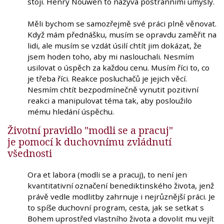
stojí. Henry Nouwen to nazývá postranními úmysly.
Měli bychom se samozřejmě své práci plně věnovat.
Když mám přednášku, musím se opravdu zaměřit na
lidi, ale musím se vzdát úsilí chtít jim dokázat, že
jsem hoden toho, aby mi naslouchali. Nesmím
usilovat o úspěch za každou cenu. Musím říci to, co
je třeba říci. Reakce posluchačů je jejich věcí.
Nesmím chtít bezpodmínečně vynutit pozitivní
reakci a manipulovat téma tak, aby posloužilo
mému hledání úspěchu.
Životní pravidlo "modli se a pracuj"
je pomocí k duchovnímu zvládnutí
všednosti
Ora et labora (modli se a pracuj), to není jen
kvantitativní označení benediktinského života, jenž
právě vedle modlitby zahrnuje i nejrůznější práci. Je
to spíše duchovní program, cesta, jak se setkat s
Bohem uprostřed vlastního života a dovolit mu vejít