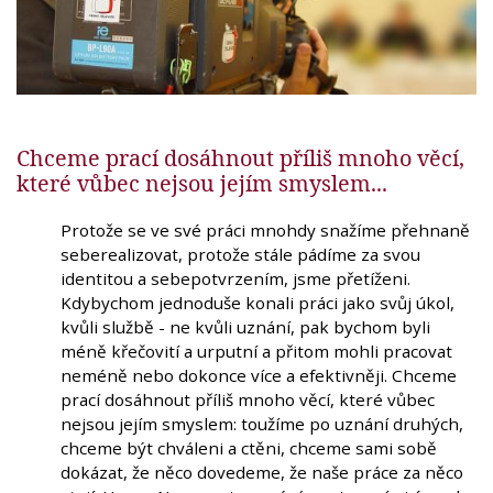
Chceme prací dosáhnout příliš mnoho věcí,
které vůbec nejsou jejím smyslem...
Protože se ve své práci mnohdy snažíme přehnaně
seberealizovat, protože stále pádíme za svou
identitou a sebepotvrzením, jsme přetíženi.
Kdybychom jednoduše konali práci jako svůj úkol,
kvůli službě - ne kvůli uznání, pak bychom byli
méně křečovití a urputní a přitom mohli pracovat
neméně nebo dokonce více a efektivněji. Chceme
prací dosáhnout příliš mnoho věcí, které vůbec
nejsou jejím smyslem: toužíme po uznání druhých,
chceme být chváleni a ctěni, chceme sami sobě
dokázat, že něco dovedeme, že naše práce za něco