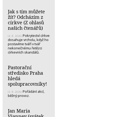
Jak s tím můžete
žít? Odcházím z
církve (Z ohlasů
našich čtenářů)
Pokrytectví církve
(4. 8. 2026)
dosahuje vrcholu, když ho
postavíme tváří v tvář
nekonečnému řetězci
církevních skandálů.
Pastorační
středisko Praha
hledá
spolupracovníky!
Pořádání akcí,
(3. 8. 2026)
běžný provoz.
Jan Maria
Vianney (svátek