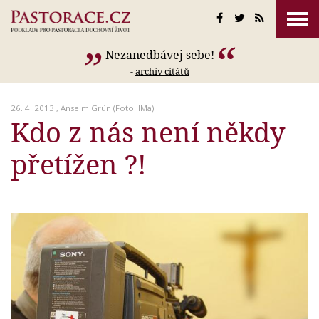
Nezanedbávej sebe!
-
archív citátů
26. 4. 2013 ,
Anselm Grün
(Foto: IMa)
Kdo z nás není někdy
přetížen ?!