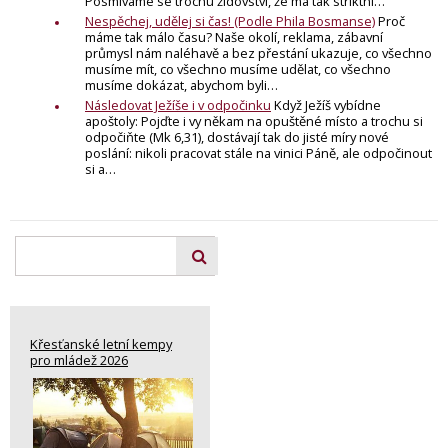
Posmíváme se trochu židovství, že má tak striktní…
Nespěchej, udělej si čas! (Podle Phila Bosmanse)
Proč
máme tak málo času? Naše okolí, reklama, zábavní
průmysl nám naléhavě a bez přestání ukazuje, co všechno
musíme mít, co všechno musíme udělat, co všechno
musíme dokázat, abychom byli…
Následovat Ježíše i v odpočinku
Když Ježíš vybídne
apoštoly: Pojďte i vy někam na opuštěné místo a trochu si
odpočiňte (Mk 6,31), dostávají tak do jisté míry nové
poslání: nikoli pracovat stále na vinici Páně, ale odpočinout
si a…
Křesťanské letní kempy
pro mládež 2026