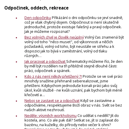
Odpočinek, oddech, rekreace
Den odpočinku
Přikázání o dni odpočinku se jeví snadně,
což je však chybný dojem. Odpočinout si není skutečně
jednoduché, protože existuje falešný a pravý odpočinek.
Jak je můžeme rozpoznat?
Bez volných chvil je člověk neúplný
Volný čas znamená být
volný od toho "něco muset", od výkonnosti a něčích
požadavků, volný od toho, být neustále ve střehu a k
dispozici jak to bývá v zaměstnání, volný od tlaku
různých…
Jak pracovat a odpočívat
Schematicky můžeme říci, že den
by měl být rozdělen na tři přibližně stejně dlouhé části:
práci, odpočinek a spánek.
Kdo z nás není někdy přetížený ?!
Protože se ve své práci
mnohdy snažíme přehnaně seberealizovat, jsme
přetíženi. Kdybychom jednoduše konali práci jako svůj
úkol, kvůli službě - ne kvůli uznání, pak bychom byli méně
křečovití a…
Neboj se zastavit se a odpočívat
Když se zastavíme a
odpočíváme, respektujeme Boží obraz v nás. Svět se bez
našich aktivit nezhroutí.
Neděle: výsměch workholismu
Co udělat s nedělí? Jít do
kostela, ano. Co ale pak dál? Setkat se, jít si zaplavat do
bazénu, na kuželky, do přírody nebo večer k ohni?