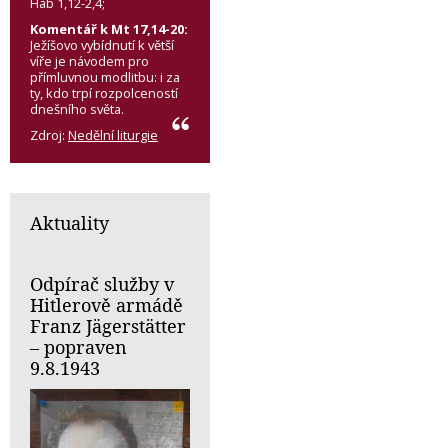
Hab 1,12-2,4;
Komentář k Mt 17,14-20:
Ježíšovo vybídnutí k větší
víře je návodem pro
přímluvnou modlitbu: i za
ty, kdo trpí rozpolceností
dnešního světa.
Zdroj:
Nedělní liturgie
Aktuality
Odpírač služby v
Hitlerově armádě
Franz Jägerstätter
– popraven
9.8.1943