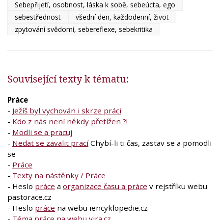
Sebepřijetí, osobnost, láska k sobě, sebeúcta, ego
sebestřednost
všední den, každodenní, život
zpytování svědomí, sebereflexe, sebekritika
Související texty k tématu:
Práce
-
Ježíš byl vychován i skrze práci
-
Kdo z nás není někdy přetížen ?!
-
Modli se a pracuj
-
Nedat se zavalit prací
Chybí-li ti čas, zastav se a pomodli
se
-
Práce
-
Texty na nástěnky / Práce
- Heslo
práce
a
organizace času a práce
v rejstříku webu
pastorace.cz
- Heslo
práce
na webu iencyklopedie.cz
-
Téma práce na webu vira.cz