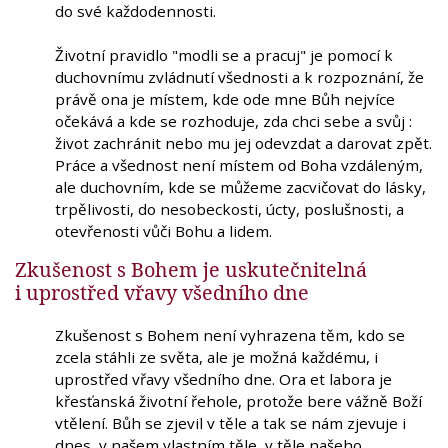
do své každodennosti.
Životní pravidlo "modli se a pracuj" je pomocí k
duchovnímu zvládnutí všednosti a k rozpoznání, že
právě ona je místem, kde ode mne Bůh nejvíce
očekává a kde se rozhoduje, zda chci sebe a svůj :
život zachránit nebo mu jej odevzdat a darovat zpět.
Práce a všednost není místem od Boha vzdáleným,
ale duchovním, kde se můžeme zacvičovat do lásky,
trpělivosti, do nesobeckosti, úcty, poslušnosti, a
otevřenosti vůči Bohu a lidem.
Zkušenost s Bohem je uskutečnitelná
i uprostřed vřavy všedního dne
Zkušenost s Bohem není vyhrazena těm, kdo se
zcela stáhli ze světa, ale je možná každému, i
uprostřed vřavy všedního dne. Ora et labora je
křesťanská životní řehole, protože bere vážně Boží
vtělení. Bůh se zjevil v těle a tak se nám zjevuje i
dnes, v našem vlastním těle, v těle našeho