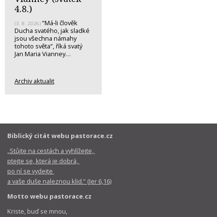
4.8.)
“Má-li člověk
(3. 8. 2026)
Ducha svatého, jak sladké
jsou všechna námahy
tohoto světa“, říká svatý
Jan Maria Vianney…
Archiv aktualit
Biblický citát webu pastorace.cz
„Stůjte na cestách a vyhlížejte,
ptejte se, která je dobrá,
po ní se vydejte
a vaše duše naleznou klid.“ (Jer 6,16)
Motto webu pastorace.cz
Kriste, buď se mnou,