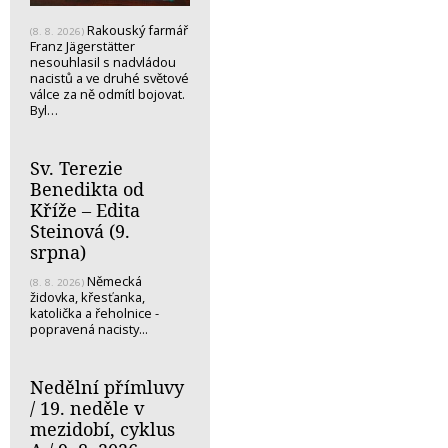
Rakouský farmář
(8. 8. 2026)
Franz Jägerstätter
nesouhlasil s nadvládou
nacistů a ve druhé světové
válce za ně odmítl bojovat.
Byl…
Sv. Terezie
Benedikta od
Kříže – Edita
Steinová (9.
srpna)
Německá
(8. 8. 2026)
židovka, křesťanka,
katolička a řeholnice -
popravená nacisty...
Nedělní přímluvy
/ 19. neděle v
mezidobí, cyklus