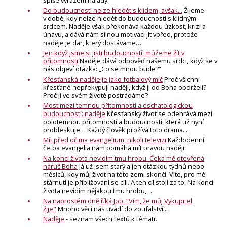
Do budoucnosti nelze hledět s klidem, avšak...
Žijeme
v době, kdy nelze hledět do budoucnosti s klidným
srdcem. Naděje však překonává každou úzkost, krizi a
únavu, a dává nám silnou motivaci jít vpřed, protože
naděje je dar, který dostáváme…
Jen když jsme si jisti budoucností, můžeme žít v
přítomnosti
Naděje dává odpověď našemu srdci, ​když se v
nás objeví otázka: „Co se mnou bude?“
Křesťanská naděje je jako fotbalový míč
Proč všichni
křesťané nepřekypují nadějí, když ji od Boha obdrželi?
Proč ji ve svém životě postrádáme?
Most mezi temnou přítomností a eschatologickou
budoucností: naděje
Křesťanský život se odehrává mezi
polotemnou přítomností a budoucností, která už nyní
probleskuje… Každý člověk prožívá toto drama...
Mít před očima evangelium, nikoli televizi
Každodenní
četba evangelia nám pomáhá mít pravou naději.
Na konci života nevidím tmu hrobu. Čeká mě otevřená
náruč Boha
Já už jsem starý a jen otázkou týdnů nebo
měsíců, kdy můj život na této zemi skončí. Víte, pro mě
stárnutí je přibližování se cíli. A ten cíl stojí za to. Na konci
života nevidím nějakou tmu hrobu,…
Na naprostém dně říká Job: “Vím, že můj Vykupitel
žije"
Mnoho věcí nás uvádí do zoufalství...
Naděje
- seznam všech textů k tématu