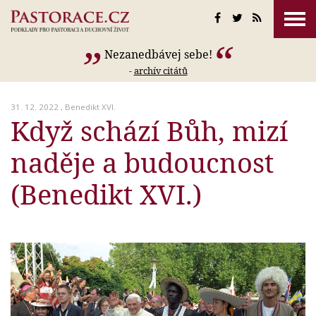
Nezanedbávej sebe!
-
archív citátů
31. 12. 2022 ,
Benedikt XVI.
Když schází Bůh, mizí
naděje a budoucnost
(Benedikt XVI.)