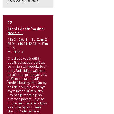
16. 8. 2026
,
9. 8. 2026
Čtení z dnešního dne:
Neděle . .
1 Král 19,9a.11-13a; Žalm Žl
85,9ab+10.11-12.13-14; Řím
9,1-5
Mt 14,22-33
Chodit po vodě, utišit
bouři, dokázat prostě to,
co jiní jen tak nedokážou –
to by řada lidí považovala
za účinnou propagaci víry.
Ježíš to ale tak nevidí.
Nedělá kousky, kterým by
se lidé divili, ale chce být
svým učedníkům blízko.
Pro nás je těžké s jeho
blízkostí počítat, když se
bouře nechce utišit a když
se cítíme být ohroženi
vlnami. Proto je třeba