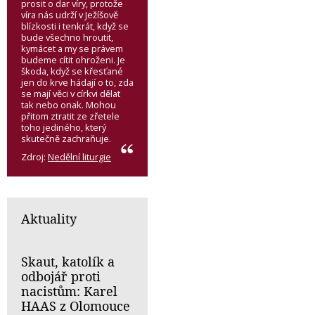
prosit o dar víry, protože
víra nás udrží v Ježíšově
blízkosti i tenkrát, když se
bude všechno hroutit,
kymácet a my se právem
budeme cítit ohroženi. Je
škoda, když se křesťané
jen do krve hádají o to, zda
se mají věci v církvi dělat
tak nebo onak. Mohou
přitom ztratit ze zřetele
toho jediného, který
skutečně zachraňuje.
Zdroj:
Nedělní liturgie
Aktuality
Skaut, katolík a
odbojář proti
nacistům: Karel
HAAS z Olomouce