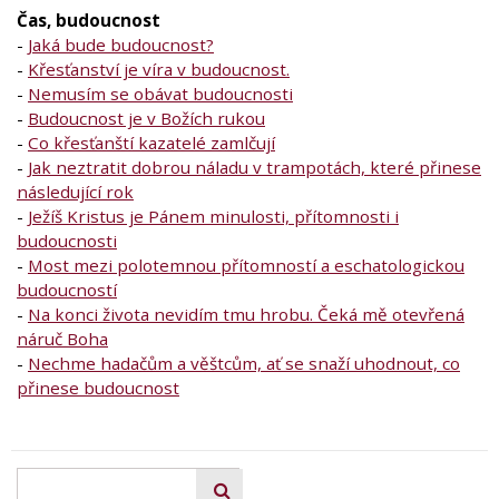
Čas, budoucnost
-
Jaká bude budoucnost?
-
Křesťanství je víra v budoucnost.
-
Nemusím se obávat budoucnosti
-
Budoucnost je v Božích rukou
-
Co křesťanští kazatelé zamlčují
-
Jak neztratit dobrou náladu v trampotách, které přinese
následující rok
-
Ježíš Kristus je Pánem minulosti, přítomnosti i
budoucnosti
-
Most mezi polotemnou přítomností a eschatologickou
budoucností
-
Na konci života nevidím tmu hrobu. Čeká mě otevřená
náruč Boha
-
Nechme hadačům a věštcům, ať se snaží uhodnout, co
přinese budoucnost