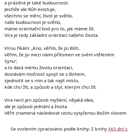
a prázdná je také budoucnost.
Jestliže ale Bůh existuje,
všechno se mění, život je světlo,
naše budoucnost je světlo,
máme orientační bod pro to, jak máme žít.
Víra je tedy základní orientací našeho života.
Vírou říkám: „Ano, věřím, že jsi Bůh,
věřím, že jsi mezi námi přítomen ve svém vtěleném
Synu“,
a to dává mému životu orientaci,
dostávám možnost spojit se s Bohem,
sjednotit se s ním a tak najít místo,
kde chci žít, a způsob a styl, kterým chci žít.
Víra není jen způsob myšlení, nějaká idea,
ale je způsob jednání a života.
Věřit znamená následovat cestu vytyčenou Božím slovem.
Se svolením zpracováno podle knihy:
Z knihy
365 dní s