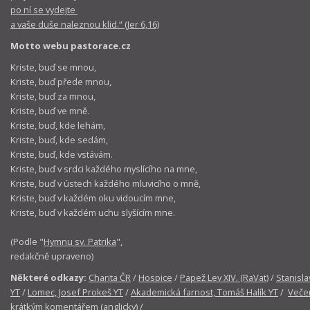
po ní se vydejte
a vaše duše naleznou klid.“ (Jer 6,16)
Motto webu pastorace.cz
Kriste, buď se mnou,
Kriste, buď přede mnou,
Kriste, buď za mnou,
Kriste, buď ve mně.
Kriste, buď, kde lehám,
Kriste, buď, kde sedám,
Kriste, buď, kde vstávám.
Kriste, buď v srdci každého myslícího na mne,
Kriste, buď v ústech každého mluvicího o mně,
Kriste, buď v každém oku vidoucím mne,
Kriste, buď v každém uchu slyšícím mne.
(Podle "
Hymnu sv. Patrika
",
redakčně upraveno)
Některé odkazy:
Charita ČR
/
Hospice
/
Papež Lev XIV. (RaVat)
/
Stanisla
YT
/
Lomec, Josef Prokeš YT
/
Akademická farnost, Tomáš Halík YT
/
Večer
krátkým komentářem (anglicky)
/