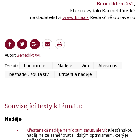
Benediktem XVI.
,
kterou vydalo Karmelitánské
nakladatelství
www.kna.cz
Redakčně upraveno
Autor:
Benedikt XVI.
budoucnost
Naděje
Víra
Ateismus
Témata:
beznaděj, zoufalství
utrpení a naděje
Související texty k tématu:
Naděje
Křesťanská naděje není optimismus, ale víc
Křesťanskou
naději nelze zaměňovat s lidským optimismem, který je
spíše výrazem nálady.