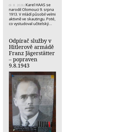
Karel HAAS se
(9. 8. 2026)
narodil Olomouci 9. srpna
1913. V mládí působil velmi
aktivně ve skautingu. Poté,
co vystudoval učitelský…
Odpírač služby v
Hitlerově armádě
Franz Jägerstätter
– popraven
9.8.1943