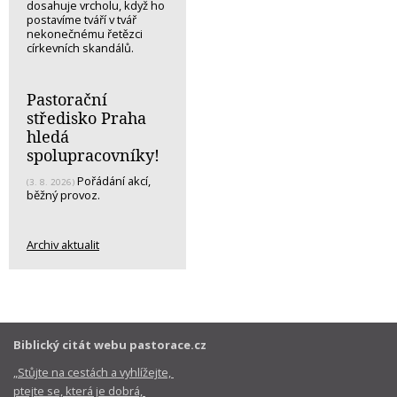
dosahuje vrcholu, když ho
postavíme tváří v tvář
nekonečnému řetězci
církevních skandálů.
Pastorační
středisko Praha
hledá
spolupracovníky!
Pořádání akcí,
(3. 8. 2026)
běžný provoz.
Archiv aktualit
Biblický citát webu pastorace.cz
„Stůjte na cestách a vyhlížejte,
ptejte se, která je dobrá,