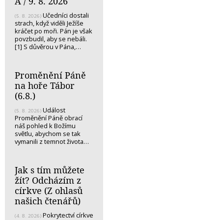
A / 9. 8. 2026
Učedníci dostali
(5. 8. 2026)
strach, když viděli Ježíše
kráčet po moři. Pán je však
povzbudil, aby se nebáli.
[1] S důvěrou v Pána,…
Proměnění Páně
na hoře Tábor
(6.8.)
Událost
(5. 8. 2026)
Proměnění Páně obrací
náš pohled k Božímu
světlu, abychom se tak
vymanili z temnot života…
Jak s tím můžete
žít? Odcházím z
církve (Z ohlasů
našich čtenářů)
Pokrytectví církve
(4. 8. 2026)