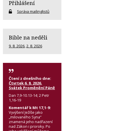
Přihlášení
Správa mailinglistů
Bible na neděli
9. 8. 2026
,
2. 8. 2026
Čtení z dnešního dne:
Čtvrtek 6. 8. 2026,
Svátek Proměnění Páně
Dan 7,9-10.13-14; 2 Petr
1,16-19
Komentář k Mt 17,1-9:
Vyvýšení Ježíše jako
„milovaného Syna“
znamená jeho nadřazení
nad Zákon i proroky. Po