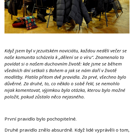
Když jsem byl v jezuitském noviciátu, každou neděli večer se
naše komunita scházela k „dělení se o víru“. Znamenalo to
povídat si o našem duchovním životě: kde jsme se během
všedních dní setkali s Bohem a jak se nám daří v životě
modlitby. Platila přitom dvě pravidla. Za prvé, všechno bylo
důvěrné. Za druhé, to, co někdo o sobě řekl, se nemohlo
nijak komentovat, výjimkou byla otázka, kterou bylo možné
položit, pokud zůstalo něco nejasného.
První pravidlo bylo pochopitelné.
Druhé pravidlo znělo absurdně. Když lidé vyprávěli o tom,