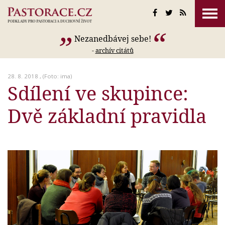
Nezanedbávej sebe!
-
archív citátů
28. 8. 2018 , (Foto: ima)
Sdílení ve skupince:
Dvě základní pravidla