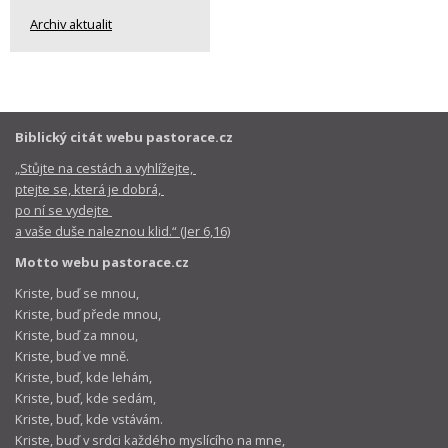
Archiv aktualit
Biblický citát webu pastorace.cz
„Stůjte na cestách a vyhlížejte,
ptejte se, která je dobrá,
po ní se vydejte
a vaše duše naleznou klid.“ (Jer 6,16)
Motto webu pastorace.cz
Kriste, buď se mnou,
Kriste, buď přede mnou,
Kriste, buď za mnou,
Kriste, buď ve mně.
Kriste, buď, kde lehám,
Kriste, buď, kde sedám,
Kriste, buď, kde vstávám.
Kriste, buď v srdci každého myslícího na mne,