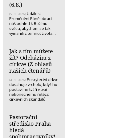
(6.8.)
Událost
(5. 8. 2026)
Proměnění Páně obrací
náš pohled k Božímu
světlu, abychom se tak
vymanili z temnot života…
Jak s tím můžete
žít? Odcházím z
církve (Z ohlasů
našich čtenářů)
Pokrytectví církve
(4. 8. 2026)
dosahuje vrcholu, když ho
postavíme tváří v tvář
nekonečnému řetězci
církevních skandálů.
Pastorační
středisko Praha
hledá
spolupracovníky!