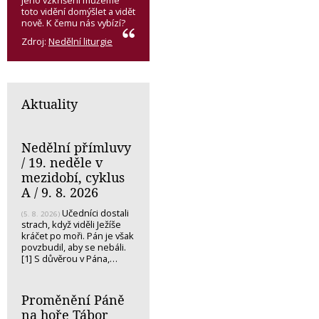
jeho vzkříšení můžeme
toto vidění domýšlet a vidět
nově. K čemu nás vybízí?
Zdroj:
Nedělní liturgie
Aktuality
Nedělní přímluvy
/ 19. neděle v
mezidobí, cyklus
A / 9. 8. 2026
Učedníci dostali
(5. 8. 2026)
strach, když viděli Ježíše
kráčet po moři. Pán je však
povzbudil, aby se nebáli.
[1] S důvěrou v Pána,…
Proměnění Páně
na hoře Tábor