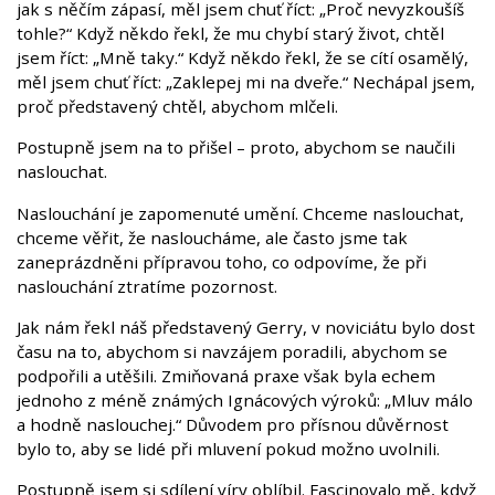
jak s něčím zápasí, měl jsem chuť říct: „Proč nevyzkoušíš
tohle?“ Když někdo řekl, že mu chybí starý život, chtěl
jsem říct: „Mně taky.“ Když někdo řekl, že se cítí osamělý,
měl jsem chuť říct: „Zaklepej mi na dveře.“ Nechápal jsem,
proč představený chtěl, abychom mlčeli.
Postupně jsem na to přišel – proto, abychom se naučili
naslouchat.
Naslouchání je zapomenuté umění. Chceme naslouchat,
chceme věřit, že nasloucháme, ale často jsme tak
zaneprázdněni přípravou toho, co odpovíme, že při
naslouchání ztratíme pozornost.
Jak nám řekl náš představený Gerry, v noviciátu bylo dost
času na to, abychom si navzájem poradili, abychom se
podpořili a utěšili. Zmiňovaná praxe však byla echem
jednoho z méně známých Ignácových výroků: „Mluv málo
a hodně naslouchej.“ Důvodem pro přísnou důvěrnost
bylo to, aby se lidé při mluvení pokud možno uvolnili.
Postupně jsem si sdílení víry oblíbil. Fascinovalo mě, když