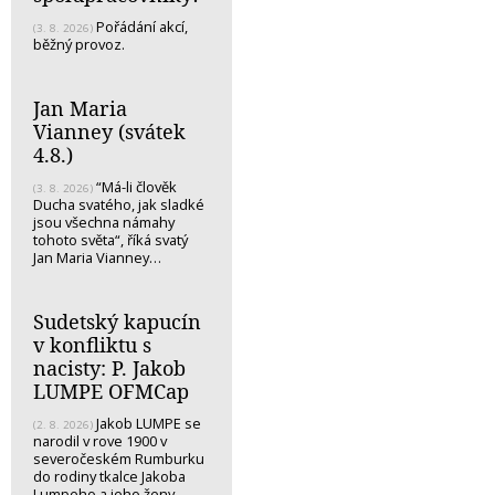
Pořádání akcí,
(3. 8. 2026)
běžný provoz.
Jan Maria
Vianney (svátek
4.8.)
“Má-li člověk
(3. 8. 2026)
Ducha svatého, jak sladké
jsou všechna námahy
tohoto světa“, říká svatý
Jan Maria Vianney…
Sudetský kapucín
v konfliktu s
nacisty: P. Jakob
LUMPE OFMCap
Jakob LUMPE se
(2. 8. 2026)
narodil v rove 1900 v
severočeském Rumburku
do rodiny tkalce Jakoba
Lumpeho a jeho ženy