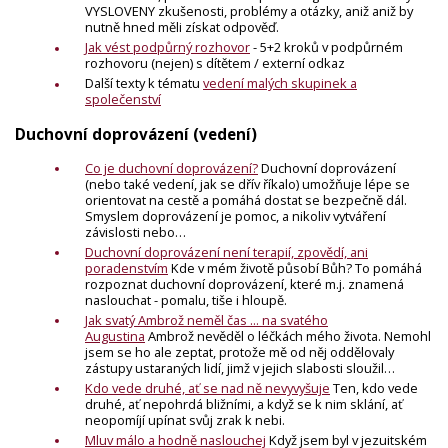
VYSLOVENY zkušenosti, problémy a otázky, aniž aniž by
nutně hned měli získat odpověď.
Jak vést podpůrný rozhovor
- 5+2 kroků v podpůrném
rozhovoru (nejen) s dítětem / externí odkaz
Další texty k tématu
vedení malých skupinek a
společenství
Duchovní doprovázení (vedení)
Co je duchovní doprovázení?
Duchovní doprovázení
(nebo také vedení, jak se dřív říkalo) umožňuje lépe se
orientovat na cestě a pomáhá dostat se bezpečně dál.
Smyslem doprovázení je pomoc, a nikoliv vytváření
závislosti nebo…
Duchovní doprovázení není terapií, zpovědí, ani
poradenstvím
Kde v mém životě působí Bůh? To pomáhá
rozpoznat duchovní doprovázení, které m.j. znamená
naslouchat - pomalu, tiše i hloupě.
Jak svatý Ambrož neměl čas ... na svatého
Augustina
Ambrož nevěděl o léčkách mého života. Nemohl
jsem se ho ale zeptat, protože mě od něj oddělovaly
zástupy ustaraných lidí, jimž v jejich slabosti sloužil…
Kdo vede druhé, ať se nad ně nevyvyšuje
Ten, kdo vede
druhé, ať nepohrdá bližními, a když se k nim sklání, ať
neopomíjí upínat svůj zrak k nebi.
Mluv málo a hodně naslouchej
Když jsem byl v jezuitském