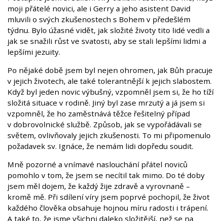
moji přátelé novici, ale i Gerry a jeho asistent David
mluvili o svých zkušenostech s Bohem v předešlém
týdnu. Bylo úžasné vidět, jak složité životy tito lidé vedli a
jak se snažili růst ve svatosti, aby se stali lepšími lidmi a
lepšími jezuity.
Po nějaké době jsem byl nejen ohromen, jak Bůh pracuje
v jejich životech, ale také tolerantnější k jejich slabostem.
Když byl jeden novic výbušný, vzpomněl jsem si, že ho tíží
složitá situace v rodině. Jiný byl zase mrzutý a já jsem si
vzpomněl, že ho zaměstnává těžce řešitelný případ
v dobrovolnické službě. Způsob, jak se vypořádávali se
světem, ovlivňovaly jejich zkušenosti. To mi připomenulo
požadavek sv. Ignáce, že nemám lidi dopředu soudit.
Mně pozorné a vnímavé naslouchání přátel noviců
pomohlo v tom, že jsem se necítil tak mimo. Do té doby
jsem měl dojem, že každý žije zdravě a vyrovnaně –
kromě mě. Při sdílení víry jsem poprvé pochopil, že život
každého člověka obsahuje hojnou míru radosti i trápení.
A také to, že jsme všichni daleko složitější, než se na