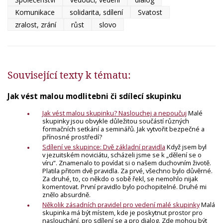
Komunikace
solidarita, sdílení
Svatost
zralost, zrání
růst
slovo
Související texty k tématu:
Jak vést malou modlitebni či sdílecí skupinku
Jak vést malou skupinku? Naslouchej a nepoučuj
Malé
skupinky jsou obvykle důležitou součástí různých
formačních setkání a seminářů. Jak vytvořit bezpečné a
přínosné prostředí?
Sdílení ve skupince: Dvě základní pravidla
Když jsem byl
v jezuitském noviciátu, scházeli jsme se k „dělení se o
víru“. Znamenalo to povídat si o našem duchovním životě.
Platila přitom dvě pravidla. Za prvé, všechno bylo důvěrné.
Za druhé, to, co někdo o sobě řekl, se nemohlo nijak
komentovat. První pravidlo bylo pochopitelné. Druhé mi
znělo absurdně.
Několik zásadních pravidel pro vedení malé skupinky
Malá
skupinka má být místem, kde je poskytnut prostor pro
naslouchání, pro sdílení se a pro dialog. Zde mohou být