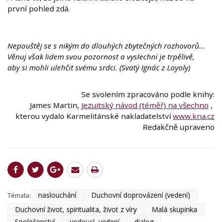
první pohled zdá.
Nepouštěj se s nikým do dlouhých zbytečných rozhovorů...
Věnuj však lidem svou pozornost a vyslechni je trpělivě,
aby si mohli ulehčit svému srdci. (Svatý Ignác z Loyoly)
Se svolením zpracováno podle knihy:
James Martin,
Jezuitský návod (téměř) na všechno
,
kterou vydalo Karmelitánské nakladatelství
www.kna.cz
Redakčně upraveno
naslouchání
Duchovní doprovázení (vedení)
Témata:
Duchovní život, spiritualita, život z víry
Malá skupinka
Společenství
vedoucí, vedení
dialog