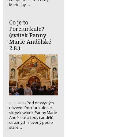
Marie, byl…
Co je to
Porciunkule?
(svátek Panny
Marie Andělské
2.8.)
Pod nezvyklým
(1. 8. 2026)
názvem Porciunkule se
skrývá svátek Panny Marie
Andělské a tedy i andělů
strážných slavený podle
staré…