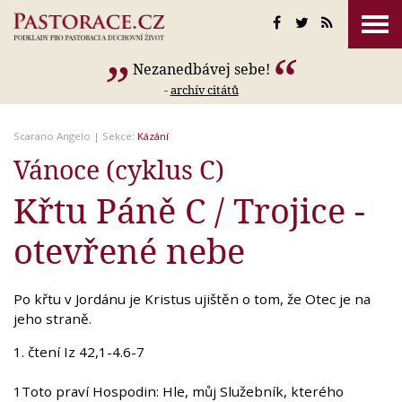
Nezanedbávej sebe!
-
archív citátů
Scarano Angelo
| Sekce:
Kázání
Vánoce (cyklus C)
Křtu Páně C / Trojice -
otevřené nebe
Po křtu v Jordánu je Kristus ujištěn o tom, že Otec je na
jeho straně.
1. čtení Iz 42,1-4.6-7
1Toto praví Hospodin: Hle, můj Služebník, kterého