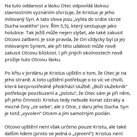
Na tuto oddanost a lásku Otec odpovídá láskou:
slavnostním vyznáním stvrzuje, že Kristus je jeho
milovaný Syn. A tato slova jsou „vylita do srdce skrze
Ducha svatého“ (srv. Řím 5,5), který sestupuje jako
holubice. Tak Ježíš může nejen slyšet, ale také zakusit
Otcovo zalíbení. Je sice pravda, že On vždycky byl (a je)
milovaným Synem, ale při této události může nově
zakusit Otcovu blízkost. I při jiných okolnostech nově
prožije tuto Otcovu lásku.
Po křtu v Jordánu je Kristus ujištěn o tom, že Otec je na
jeho straně. A toto ujištění potřebuje o to víc ve chvíli,
která bezprostředně předchází službě: „Boží služebník“
potřebuje povzbuzení a „jistotu“, že Otec sám je při něm,
při jeho činnosti. Kristus tedy nebude konat zázraky a
mocné činy „ze sebe“, ale z Otce, z daru jeho Ducha. Syn
je totiž „vyvolen“ Otcem a jím samotným poslán.
Otcovo ujištění není však určeno pouze Kristu, ale také
dalším lidem (proto se jedná o „zjevení“): Kristus není