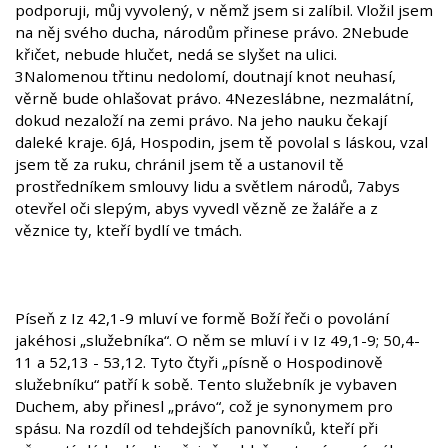
podporuji, můj vyvolený, v němž jsem si zalíbil. Vložil jsem
na něj svého ducha, národům přinese právo. 2Nebude
křičet, nebude hlučet, nedá se slyšet na ulici.
3Nalomenou třtinu nedolomí, doutnají knot neuhasí,
věrně bude ohlašovat právo. 4Nezeslábne, nezmalátní,
dokud nezaloží na zemi právo. Na jeho nauku čekají
daleké kraje. 6Já, Hospodin, jsem tě povolal s láskou, vzal
jsem tě za ruku, chránil jsem tě a ustanovil tě
prostředníkem smlouvy lidu a světlem národů, 7abys
otevřel oči slepým, abys vyvedl vězně ze žaláře a z
věznice ty, kteří bydlí ve tmách.
Píseň z Iz 42,1-9 mluví ve formě Boží řeči o povolání
jakéhosi „služebníka“. O něm se mluví i v Iz 49,1-9; 50,4-
11 a 52,13 - 53,12. Tyto čtyři „písně o Hospodinově
služebníku“ patří k sobě. Tento služebník je vybaven
Duchem, aby přinesl „právo“, což je synonymem pro
spásu. Na rozdíl od tehdejších panovníků, kteří při