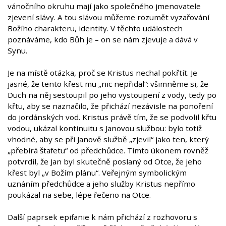
vánočního okruhu mají jako společného jmenovatele
zjevení slávy. A tou slávou můžeme rozumět vyzařování
Božího charakteru, identity. V těchto událostech
poznáváme, kdo Bůh je – on se nám zjevuje a dává v
Synu.
Je na místě otázka, proč se Kristus nechal pokřtít. Je
jasné, že tento křest mu „nic nepřidal“: všimněme si, že
Duch na něj sestoupil po jeho vystoupení z vody, tedy po
křtu, aby se naznačilo, že přichází nezávisle na ponoření
do jordánských vod. Kristus právě tím, že se podvolil křtu
vodou, ukázal kontinuitu s Janovou službou: bylo totiž
vhodné, aby se při Janově službě „zjevil“ jako ten, který
„přebírá štafetu“ od předchůdce. Tímto úkonem rovněž
potvrdil, že Jan byl skutečně poslaný od Otce, že jeho
křest byl „v Božím plánu“. Veřejným symbolickým
uznáním předchůdce a jeho služby Kristus nepřímo
poukázal na sebe, lépe řečeno na Otce.
Další paprsek epifanie k nám přichází z rozhovoru s