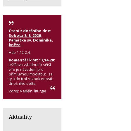
Čtení z dnešního dne:
Sobota 8. 8. 2026,
Památka sv. Dominika,
kněze
Hab 1,12-2,4;
Komentář k Mt 17,14-20:
Ježíšovo vybídnutí k větší
víře je návodem pro
přímluvnou modlitbu: i za
ty, kdo trpí rozpolceností
dnešního světa.
Zdroj:
Nedělní liturgie
Aktuality