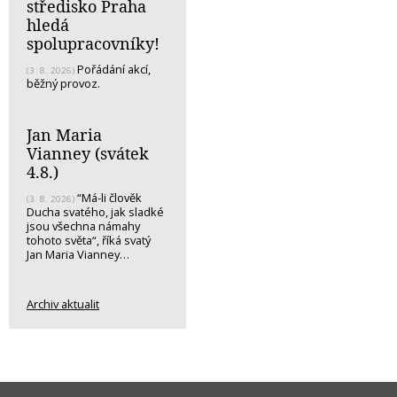
středisko Praha
hledá
spolupracovníky!
Pořádání akcí,
(3. 8. 2026)
běžný provoz.
Jan Maria
Vianney (svátek
4.8.)
“Má-li člověk
(3. 8. 2026)
Ducha svatého, jak sladké
jsou všechna námahy
tohoto světa“, říká svatý
Jan Maria Vianney…
Archiv aktualit