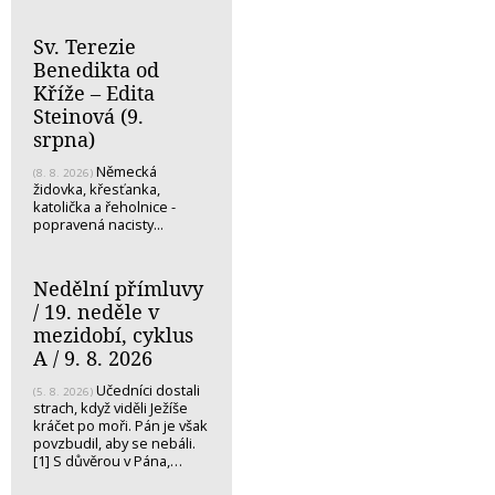
Sv. Terezie
Benedikta od
Kříže – Edita
Steinová (9.
srpna)
Německá
(8. 8. 2026)
židovka, křesťanka,
katolička a řeholnice -
popravená nacisty...
Nedělní přímluvy
/ 19. neděle v
mezidobí, cyklus
A / 9. 8. 2026
Učedníci dostali
(5. 8. 2026)
strach, když viděli Ježíše
kráčet po moři. Pán je však
povzbudil, aby se nebáli.
[1] S důvěrou v Pána,…