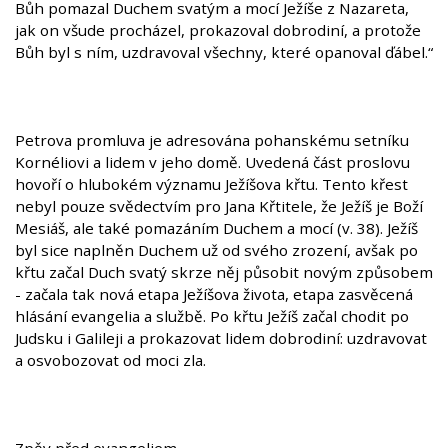
Bůh pomazal Duchem svatým a mocí Ježíše z Nazareta,
jak on všude procházel, prokazoval dobrodiní, a protože
Bůh byl s ním, uzdravoval všechny, které opanoval ďábel.“
Petrova promluva je adresována pohanskému setníku
Kornéliovi a lidem v jeho domě. Uvedená část proslovu
hovoří o hlubokém významu Ježíšova křtu. Tento křest
nebyl pouze svědectvím pro Jana Křtitele, že Ježíš je Boží
Mesiáš, ale také pomazáním Duchem a mocí (v. 38). Ježíš
byl sice naplněn Duchem už od svého zrození, avšak po
křtu začal Duch svatý skrze něj působit novým způsobem
- začala tak nová etapa Ježíšova života, etapa zasvěcená
hlásání evangelia a službě. Po křtu Ježíš začal chodit po
Judsku i Galileji a prokazovat lidem dobrodiní: uzdravovat
a osvobozovat od moci zla.