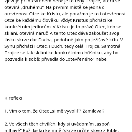
zjevuje při otevřeném nebi: je to tedy Trojice, která se
otevírá „druhému“. Na prvním místě se jedná o
otevřenost Otce ke Kristu, ale potažmo je to i otevřenost
Otce ke každému člověku: vždyť Kristus přichází ke
konkrétním jedincům. V Kristu je to právě Otec, kdo se
sklání, otevírá náruč. A tento Otec dává zakoušet svoji
lásku skrze dar Ducha, podobně jako po Ježíšově křtu. V
Synu přichází i Otec, i Duch, tedy celá Trojice. Samotná
Trojice se tak sklání ke konkrétnímu hříšníku, aby ho
pozvedla k sobě: přivedla do „otevřeného“ nebe.
K reflexi
1. Vím o tom, že Otec „si mě vyvolil“? Zamiloval?
2. Ve všech těch chvílích, kdy si uvědomím „aspoň
mlhavě“ Boží lásku ke mně (skrze určité slovo z Bible,