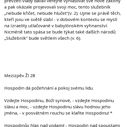
převzetí vlády dávali veřejně vyhlašovat své nové zákony
a pak okázale projevovali svoji moc, tento služebník
„nebude křičet, nebude hlučet“(v. 2). Ujme se právě těch,
kteří jsou ve světě slabí - v dobovém kontextu se myslí
na Izraelity utlačované v babylónském vyhnanství.
Nicméně tato spása se bude týkat také dalších národů:
„Služebník“ bude světlem všech (v. 6).
Mezizpěv Žl 28
Hospodin dá požehnání a pokoj svému lidu.
Vzdejte Hospodinu, Boží synové, - vzdejte Hospodinu
slávu a moc, - vzdejte Hospodinu slávu hodnou jeho
jména, - v posvátném rouchu se klaňte Hospodinu! *
Hospodinův hlas nad vodami! - Hospodin nad spoustami