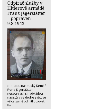
Odpírač služby v
Hitlerově armádě
Franz Jägerstätter
– popraven
9.8.1943
Rakouský farmář
(8. 8. 2026)
Franz Jägerstätter
nesouhlasil s nadvládou
nacistů a ve druhé světové
válce za ně odmítl bojovat.
Byl…