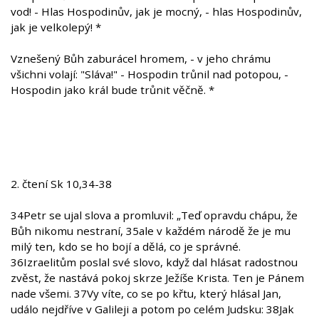
vod! - Hlas Hospodinův, jak je mocný, - hlas Hospodinův,
jak je velkolepý! *
Vznešený Bůh zaburácel hromem, - v jeho chrámu
všichni volají: "Sláva!" - Hospodin trůnil nad potopou, -
Hospodin jako král bude trůnit věčně. *
2. čtení Sk 10,34-38
34Petr se ujal slova a promluvil: „Teď opravdu chápu, že
Bůh nikomu nestraní, 35ale v každém národě že je mu
milý ten, kdo se ho bojí a dělá, co je správné.
36Izraelitům poslal své slovo, když dal hlásat radostnou
zvěst, že nastává pokoj skrze Ježíše Krista. Ten je Pánem
nade všemi. 37Vy víte, co se po křtu, který hlásal Jan,
událo nejdříve v Galileji a potom po celém Judsku: 38Jak