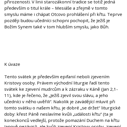
přirozenosti. V linii starozákonní tradice se totiž jedná
především o titul krále – Mesiáše a zřejmě v tomto
smyslu máme i chápat Otcovo prohlášení při křtu. Teprve
později budou učedníci schopni pochopit, že Ježíš je
Božím Synem také v tom hlubším smyslu, jako Bůh.
K úvaze
Tento svátek je především epifanií neboli zjevením
Kristovy osoby. Právem východní liturgie řadí tento
svátek ke zjevení mudrcům a k zázraku v Káně (Jan 2,1-
11), kde je řečeno, že „Ježíš zjevil svou slávu, a jeho
učedníci v něho uvěřili“. Nakolik je zavádějící mluvit při
tomto svátku o našem křtu, je dobré „se držet“ liturgické
doby: křest Páně neslavíme kvůli „události křtu“ (ta je
koneckonců vedlejší, protože pomazání Duchem na křtu
Janově nezávisí), ale kvůli zjevení Kristovy osoby, zjevení