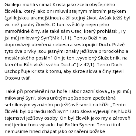
Galilejci mohli vnímat Krista jako zcela obyčejného
člověka, který jako oni mluvil stejným místním jazykem
(galilejskou aramejštinou) a žil stejný život. Avšak Ježíš byl
víc než pouhý člověk. O tom svědčily nejen jeho
mimořádné činy, ale také sám Otec, který prohlásil: „Ty
jsi můj milovaný Syn“(Mk 1,11). Tento Boží hlas
doprovázejí otevřená nebesa a sestupující Duch. Právě
tyto dva prvky jsou jasnými znaky Ježíšova prorockého a
mesiánského poslání: On je ten „vyvolený Služebník, na
kterého Bůh vložil svého Ducha“ (Iz 42,1). Tento Duch
uschopňuje Krista k tomu, aby skrze slova a činy zjevil
Otcovu tvář.
Také při proměnění na hoře Tábor zazní slova „Ty jsi můj
milovaný Syn“, slova určitým způsobem zpečetěná
setníkovým vyznáním po Ježíšově smrti na kříži: „Tento
člověk byl opravdu Boží Syn!“ Tato slova vyjevují nejhlubší
tajemství Ježíšovy osoby. On byl člověk jako my a zároveň
měl jedinečnou výsadu: byl Božím Synem. Tento titul
nemusíme hned chápat jako označení božské