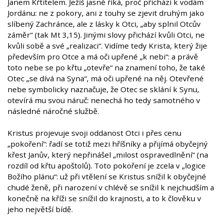
Janem Křtitelem. Ježíš jasně říká, proč přichází k vodám
Jordánu: ne z pokory, ani z touhy se zjevit druhým jako
slíbený Zachránce, ale z lásky k Otci, „aby splnil Otcův
záměr“ (tak Mt 3,15). Jinými slovy přichází kvůli Otci, ne
kvůli sobě a své „realizaci“. Vidíme tedy Krista, který žije
především pro Otce a má oči upřené „k nebi“: a právě
toto nebe se po křtu „otevře“ na znamení toho, že také
Otec „se dívá na Syna“, má oči upřené na něj. Otevřené
nebe symbolicky naznačuje, že Otec se sklání k Synu,
otevírá mu svou náruč: nenechá ho tedy samotného v
následné náročné službě.
Kristus projevuje svoji oddanost Otci i přes cenu
„pokoření“: řadí se totiž mezi hříšníky a přijímá obyčejný
křest Janův, který nepřinášel „milost ospravedlnění“ (na
rozdíl od křtu apoštolů). Toto pokoření je zcela v „logice
Božího plánu“: už při vtělení se Kristus snížil k obyčejné
chudé ženě, při narození v chlévě se snížil k nejchudším a
konečně na kříži se snížil do krajnosti, a to k člověku v
jeho největší bídě.