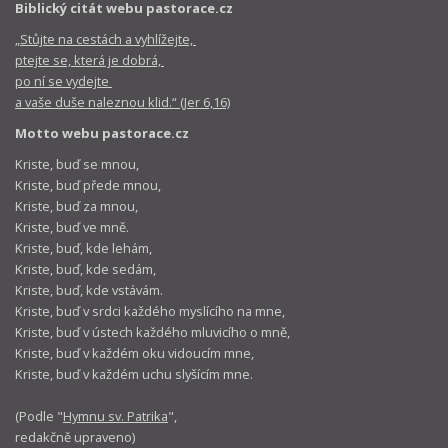
Biblický citát webu pastorace.cz
„Stůjte na cestách a vyhlížejte,
ptejte se, která je dobrá,
po ní se vydejte
a vaše duše naleznou klid.“ (Jer 6,16)
Motto webu pastorace.cz
Kriste, buď se mnou,
Kriste, buď přede mnou,
Kriste, buď za mnou,
Kriste, buď ve mně.
Kriste, buď, kde lehám,
Kriste, buď, kde sedám,
Kriste, buď, kde vstávám.
Kriste, buď v srdci každého myslícího na mne,
Kriste, buď v ústech každého mluvicího o mně,
Kriste, buď v každém oku vidoucím mne,
Kriste, buď v každém uchu slyšícím mne.
(Podle "
Hymnu sv. Patrika
",
redakčně upraveno)