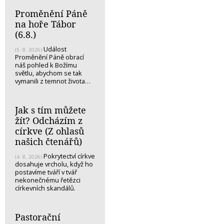
Proměnění Páně
na hoře Tábor
(6.8.)
Událost
(5. 8. 2026)
Proměnění Páně obrací
náš pohled k Božímu
světlu, abychom se tak
vymanili z temnot života…
Jak s tím můžete
žít? Odcházím z
církve (Z ohlasů
našich čtenářů)
Pokrytectví církve
(4. 8. 2026)
dosahuje vrcholu, když ho
postavíme tváří v tvář
nekonečnému řetězci
církevních skandálů.
Pastorační