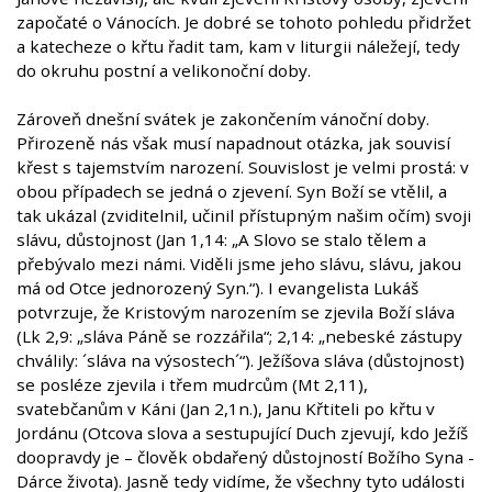
započaté o Vánocích. Je dobré se tohoto pohledu přidržet
a katecheze o křtu řadit tam, kam v liturgii náležejí, tedy
do okruhu postní a velikonoční doby.
Zároveň dnešní svátek je zakončením vánoční doby.
Přirozeně nás však musí napadnout otázka, jak souvisí
křest s tajemstvím narození. Souvislost je velmi prostá: v
obou případech se jedná o zjevení. Syn Boží se vtělil, a
tak ukázal (zviditelnil, učinil přístupným našim očím) svoji
slávu, důstojnost (Jan 1,14: „A Slovo se stalo tělem a
přebývalo mezi námi. Viděli jsme jeho slávu, slávu, jakou
má od Otce jednorozený Syn.“). I evangelista Lukáš
potvrzuje, že Kristovým narozením se zjevila Boží sláva
(Lk 2,9: „sláva Páně se rozzářila“; 2,14: „nebeské zástupy
chválily: ´sláva na výsostech´“). Ježíšova sláva (důstojnost)
se posléze zjevila i třem mudrcům (Mt 2,11),
svatebčanům v Káni (Jan 2,1n.), Janu Křtiteli po křtu v
Jordánu (Otcova slova a sestupující Duch zjevují, kdo Ježíš
doopravdy je – člověk obdařený důstojností Božího Syna -
Dárce života). Jasně tedy vidíme, že všechny tyto události