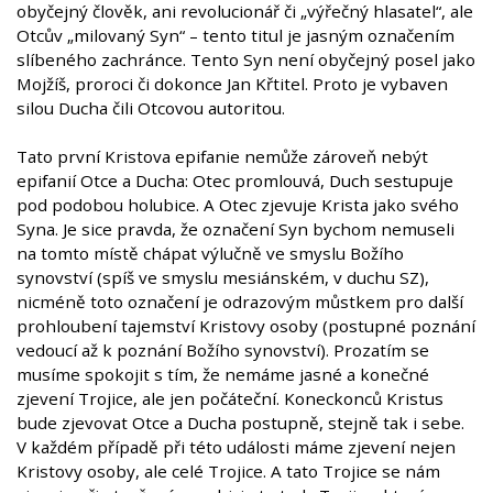
obyčejný člověk, ani revolucionář či „výřečný hlasatel“, ale
Otcův „milovaný Syn“ – tento titul je jasným označením
slíbeného zachránce. Tento Syn není obyčejný posel jako
Mojžíš, proroci či dokonce Jan Křtitel. Proto je vybaven
silou Ducha čili Otcovou autoritou.
Tato první Kristova epifanie nemůže zároveň nebýt
epifanií Otce a Ducha: Otec promlouvá, Duch sestupuje
pod podobou holubice. A Otec zjevuje Krista jako svého
Syna. Je sice pravda, že označení Syn bychom nemuseli
na tomto místě chápat výlučně ve smyslu Božího
synovství (spíš ve smyslu mesiánském, v duchu SZ),
nicméně toto označení je odrazovým můstkem pro další
prohloubení tajemství Kristovy osoby (postupné poznání
vedoucí až k poznání Božího synovství). Prozatím se
musíme spokojit s tím, že nemáme jasné a konečné
zjevení Trojice, ale jen počáteční. Koneckonců Kristus
bude zjevovat Otce a Ducha postupně, stejně tak i sebe.
V každém případě při této události máme zjevení nejen
Kristovy osoby, ale celé Trojice. A tato Trojice se nám