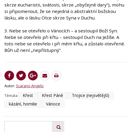
skrze eucharistii, svátosti, skrze „obyčejné dary“), mohu
si připomenout, že se nejedná o abstraktní božskou
lásku, ale o lásku Otce skrze Syna v Duchu.
3. Nebe se otevřelo o Vánocích – a sestoupil Boží Syn.
Nebe se otevřelo při křtu – sestoupil Duch na Ježíše. A
toto nebe se otevřelo i při mém křtu, a zůstalo otevřené.
Bůh už není „nepřístupný“.
Autor:
Scarano Angelo
Křest
Křest Páně
Trojice (nejsvětější)
Témata:
kázání, homilie
Vánoce