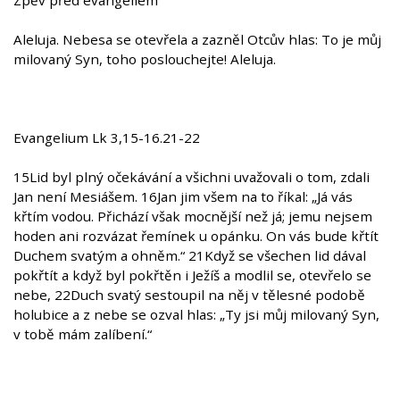
Zpěv před evangeliem
Aleluja. Nebesa se otevřela a zazněl Otcův hlas: To je můj
milovaný Syn, toho poslouchejte! Aleluja.
Evangelium Lk 3,15-16.21-22
15Lid byl plný očekávání a všichni uvažovali o tom, zdali
Jan není Mesiášem. 16Jan jim všem na to říkal: „Já vás
křtím vodou. Přichází však mocnější než já; jemu nejsem
hoden ani rozvázat řemínek u opánku. On vás bude křtít
Duchem svatým a ohněm.“ 21Když se všechen lid dával
pokřtít a když byl pokřtěn i Ježíš a modlil se, otevřelo se
nebe, 22Duch svatý sestoupil na něj v tělesné podobě
holubice a z nebe se ozval hlas: „Ty jsi můj milovaný Syn,
v tobě mám zalíbení.“