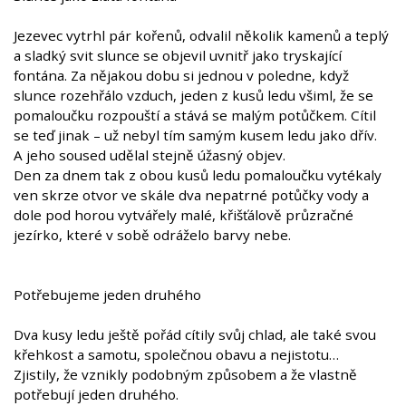
Jezevec vytrhl pár kořenů, odvalil několik kamenů a teplý
a sladký svit slunce se objevil uvnitř jako tryskající
fontána. Za nějakou dobu si jednou v poledne, když
slunce rozehřálo vzduch, jeden z kusů ledu všiml, že se
pomaloučku rozpouští a stává se malým potůčkem. Cítil
se teď jinak – už nebyl tím samým kusem ledu jako dřív.
A jeho soused udělal stejně úžasný objev.
Den za dnem tak z obou kusů ledu pomaloučku vytékaly
ven skrze otvor ve skále dva nepatrné potůčky vody a
dole pod horou vytvářely malé, křišťálově průzračné
jezírko, které v sobě odráželo barvy nebe.
Potřebujeme jeden druhého
Dva kusy ledu ještě pořád cítily svůj chlad, ale také svou
křehkost a samotu, společnou obavu a nejistotu…
Zjistily, že vznikly podobným způsobem a že vlastně
potřebují jeden druhého.