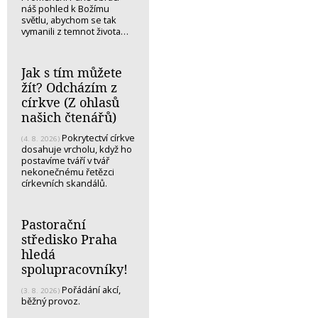
náš pohled k Božímu
světlu, abychom se tak
vymanili z temnot života…
Jak s tím můžete
žít? Odcházím z
církve (Z ohlasů
našich čtenářů)
Pokrytectví církve
(4. 8. 2026)
dosahuje vrcholu, když ho
postavíme tváří v tvář
nekonečnému řetězci
církevních skandálů.
Pastorační
středisko Praha
hledá
spolupracovníky!
Pořádání akcí,
(3. 8. 2026)
běžný provoz.