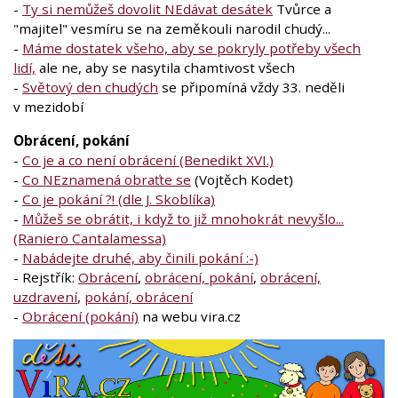
-
Ty si nemůžeš dovolit NEdávat desátek
Tvůrce a
"majitel" vesmíru se na zeměkouli narodil chudý...
-
Máme dostatek všeho, aby se pokryly potřeby všech
lidí,
ale ne, aby se nasytila chamtivost všech
-
Světový den chudých
se připomíná vždy 33. neděli
v mezidobí
Obrácení, pokání
-
Co je a co není obrácení (Benedikt XVI.)
-
Co NEznamená obraťte se
(Vojtěch Kodet)
-
Co je pokání ?! (dle J. Skoblíka)
-
Můžeš se obrátit, i když to již mnohokrát nevyšlo...
(Raniero Cantalamessa)
-
Nabádejte druhé, aby činili pokání :-)
- Rejstřík:
Obrácení
,
obrácení, pokání
,
obrácení,
uzdravení
,
pokání, obrácení
-
Obrácení (pokání)
na webu vira.cz