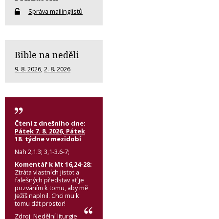
Správa mailinglistů
Bible na neděli
9. 8. 2026
,
2. 8. 2026
Čtení z dnešního dne:
Pátek 7. 8. 2026, Pátek
18. týdne v mezidobí
Nah 2,1.3; 3,1-3.6-7;
Komentář k Mt 16,24-28:
Ztráta vlastních jistot a
falešných představ ať je
pozváním k tomu, aby mě
Ježíš naplnil. Chci mu k
tomu dát prostor!
Zdroj:
Nedělní liturgie