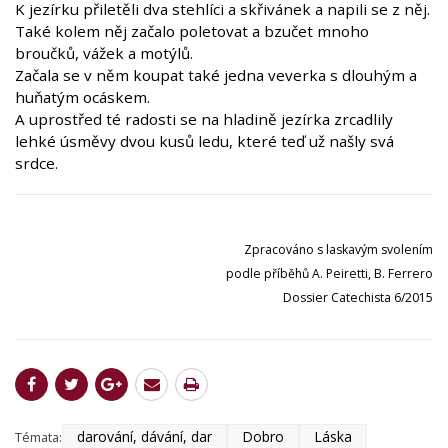
K jezírku přiletěli dva stehlíci a skřivánek a napili se z něj.
Také kolem něj začalo poletovat a bzučet mnoho
broučků, vážek a motýlů.
Začala se v něm koupat také jedna veverka s dlouhým a
huňatým ocáskem.
A uprostřed té radosti se na hladině jezírka zrcadlily
lehké úsměvy dvou kusů ledu, které teď už našly svá
srdce.
Zpracováno s laskavým svolením
podle příběhů A. Peiretti, B. Ferrero
Dossier Catechista 6/2015
darování, dávání, dar
Dobro
Láska
Témata: