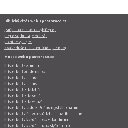
Biblický citát webu pastorace.cz
„Stůjte na cestách a vyhlížejte,
ptejte se, která je dobrá,
po ní se vydejte
a vaše duše naleznou klid.“ (Jer 6,16)
Motto webu pastorace.cz
Kriste, buď se mnou,
Kriste, buď přede mnou,
Kriste, buď za mnou,
Kriste, buď ve mně.
Kriste, buď, kde lehám,
Kriste, buď, kde sedám,
Kriste, buď, kde vstávám.
Kriste, buď v srdci každého myslícího na mne,
Kriste, buď v ústech každého mluvicího o mně,
Kriste, buď v každém oku vidoucím mne,
Kriste, buď v každém uchu slyšícím mne.