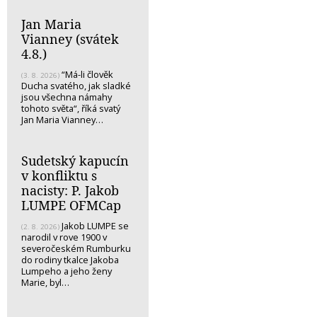
Jan Maria
Vianney (svátek
4.8.)
“Má-li člověk
(3. 8. 2026)
Ducha svatého, jak sladké
jsou všechna námahy
tohoto světa“, říká svatý
Jan Maria Vianney…
Sudetský kapucín
v konfliktu s
nacisty: P. Jakob
LUMPE OFMCap
Jakob LUMPE se
(2. 8. 2026)
narodil v rove 1900 v
severočeském Rumburku
do rodiny tkalce Jakoba
Lumpeho a jeho ženy
Marie, byl…