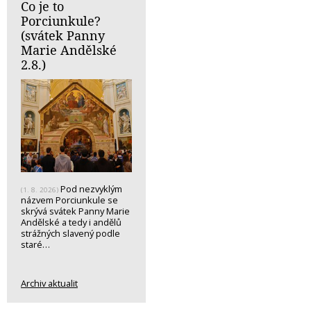
Co je to
Porciunkule?
(svátek Panny
Marie Andělské
2.8.)
Pod nezvyklým
(1. 8. 2026)
názvem Porciunkule se
skrývá svátek Panny Marie
Andělské a tedy i andělů
strážných slavený podle
staré…
Archiv aktualit