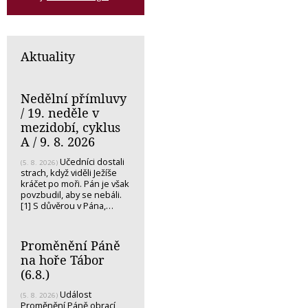
Aktuality
Nedělní přímluvy
/ 19. neděle v
mezidobí, cyklus
A / 9. 8. 2026
Učedníci dostali
(5. 8. 2026)
strach, když viděli Ježíše
kráčet po moři. Pán je však
povzbudil, aby se nebáli.
[1] S důvěrou v Pána,…
Proměnění Páně
na hoře Tábor
(6.8.)
Událost
(5. 8. 2026)
Proměnění Páně obrací