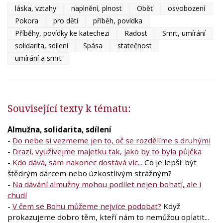
láska, vztahy
naplnění, plnost
Oběť
osvobození
Pokora
pro děti
příběh, povídka
Příběhy, povídky ke katechezi
Radost
Smrt, umírání
solidarita, sdílení
Spása
statečnost
umírání a smrt
Související texty k tématu:
Almužna, solidarita, sdílení
-
Do nebe si vezmeme jen to, oč se rozdělíme s druhými
-
Drazí, využívejme majetku tak, jako by to byla půjčka
-
Kdo dává, sám nakonec dostává víc...
Co je lepší: být
štědrým dárcem nebo úzkostlivým strážným?
-
Na dávání almužny mohou podílet nejen bohatí, ale i
chudí
-
V čem se Bohu můžeme nejvíce podobat?
Když
prokazujeme dobro těm, kteří nám to nemůžou oplatit...