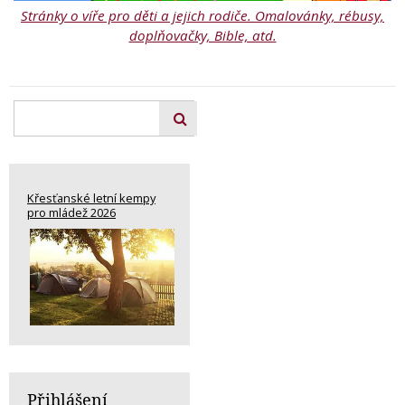
Stránky o víře pro děti a jejich rodiče. Omalovánky, rébusy,
doplňovačky, Bible, atd.
Křesťanské letní kempy
pro mládež 2026
Přihlášení