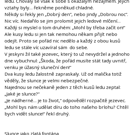
ledu. Chovaly se však k sobě s okázalým nezájmem. Jejich
vztahy byly… řekněme poněkud chladné.
Někdy si řekly jen „Dobrý den“, nebo jindy „Dobrou noc“.
Nic víc. Nedařilo se jim prolomit jejich ledové mlčení…
Každý si myslel o tom druhém: „Mohl by třeba začít on!“
Ale kusy ledu si jen tak nemohou někam přijít nebo
odejít. Proto se pořád nic nedělo a každý z obou kusů
ledu se stále víc uzavíral sám do sebe.
V jeskyni žil také jezevec, který to už nevydržel a jednoho
dne vybuchnul: „Škoda, že pořád musíte stát tady uvnitř,
venku je úžasný sluneční den!“
Dva kusy ledu žalostně zapraskaly. Už od malička totiž
věděly, že slunce je velmi nebezpečné.
Najednou se nečekaně jeden z těch kusů ledu zeptal:
„Jaké je slunce?“
„Je nádherné… je to život,“ odpověděl rozpačitě jezevec.
„Mohl bys nám udělat díru do toho našeho brlohu? Chtěl
bych vidět slunce!“ řekl druhý.
Slunce jako zlatá fontána