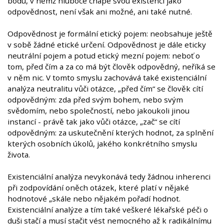
bodu, v němž hluboce chápe svou existenci jako
odpovědnost, není však ani možné, ani také nutné.
Odpovědnost je formální etický pojem: neobsahuje ještě
v sobě žádné etické určení. Odpovědnost je dále eticky
neutrální pojem a potud etický mezní pojem: neboť o
tom, před čím a za co má být člověk odpovědný, neříká se
v něm nic. V tomto smyslu zachovává také existenciální
analýza neutralitu vůči otázce, „před čím“ se člověk cítí
odpovědným: zda před svým bohem, nebo svým
svědomím, nebo společností, nebo jakoukoli jinou
instancí - právě tak jako vůči otázce, „zač“ se cítí
odpovědným: za uskutečnění kterých hodnot, za splnění
kterých osobních úkolů, jakého konkrétního smyslu
života.
Existenciální analýza nevykonává tedy žádnou inherenci
při zodpovídání oněch otázek, které platí v nějaké
hodnotové „skále nebo nějakém pořadí hodnot.
Existenciální analýze a tím také veškeré lékařské péči o
duši stačí a musí stačit vést nemocného až k radikálnímu