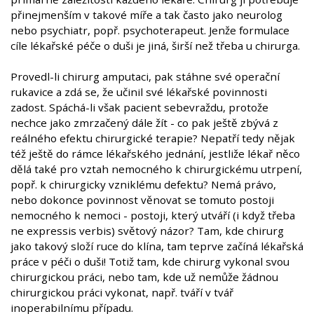
přinejmenším v takové míře a tak často jako neurolog
nebo psychiatr, popř. psychoterapeut. Jenže formulace
cíle lékařské péče o duši je jiná, širší než třeba u chirurga.
Provedl-li chirurg amputaci, pak stáhne své operační
rukavice a zdá se, že učinil své lékařské povinnosti
zadost. Spáchá-li však pacient sebevraždu, protože
nechce jako zmrzačený dále žít - co pak ještě zbývá z
reálného efektu chirurgické terapie? Nepatří tedy nějak
též ještě do rámce lékařského jednání, jestliže lékař něco
dělá také pro vztah nemocného k chirurgickému utrpení,
popř. k chirurgicky vzniklému defektu? Nemá právo,
nebo dokonce povinnost věnovat se tomuto postoji
nemocného k nemoci - postoji, který utváří (i když třeba
ne expressis verbis) světový názor? Tam, kde chirurg
jako takový složí ruce do klína, tam teprve začíná lékařská
práce v péči o duši! Totiž tam, kde chirurg vykonal svou
chirurgickou práci, nebo tam, kde už nemůže žádnou
chirurgickou práci vykonat, např. tváří v tvář
inoperabilnímu případu.