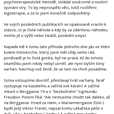
psychoterapeutické metodě, skládal soukromé a osobní
vyznání víry. To by neprospělo věci, totiž rozšířeni
logoterapie, a za to jsem konečně zodpovědný.
Ve svých posledních publikacích se opakovaně vracím k
otázce, co je čistá náhoda a kdy by za zdánlivou náhodou
mohlo jít o vyšší nebo hlubší, poslední smysl.
Napadá mě k tomu tato příhoda: Jednoho dne jdu ve Vídni
kolem Votivkirche, který jsem měl vždy velmi rád,
poněvadž je to čistá gotika, byť ne pravá. Až do tohoto
okamžiku jsem nikdy nebyl uvnitř, ale nyní slyším tóny
varhan. Navrhuji své ženě, že se tam na chvíli posadíme.
Sotva vstoupíme dovnitř, přestávají hrát varhany, farář
vystupuje na kazatelnu a začíná své kázání. A začíná
mluvit o Berggasse 19 a o "bezbožném" Sigmundu
Freudovi. Potom říká: "Ale nemusíme chodit tak daleko, až
na Berggasse. Hned za námi, v Mariannengasse číslo l,
bydlí jistý Viktor Frankl, napsal knihu Lékařská péče o
duši, věru ,bezbožnou` knihu." A začíná mou knihu