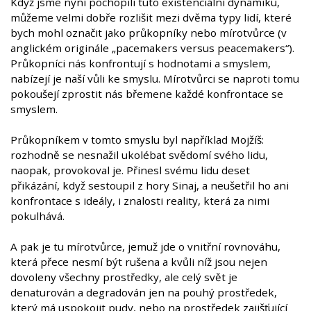
Když jsme nyní pochopili tuto existenciální dynamiku,
můžeme velmi dobře rozlišit mezi dvěma typy lidí, které
bych mohl označit jako průkopníky nebo mírotvůrce (v
anglickém originále „pacemakers versus peacemakers“).
Průkopníci nás konfrontují s hodnotami a smyslem,
nabízejí je naší vůli ke smyslu. Mírotvůrci se naproti tomu
pokoušejí zprostit nás břemene každé konfrontace se
smyslem.
Průkopníkem v tomto smyslu byl například Mojžíš:
rozhodně se nesnažil ukolébat svědomí svého lidu,
naopak, provokoval je. Přinesl svému lidu deset
přikázání, když sestoupil z hory Sinaj, a neušetřil ho ani
konfrontace s ideály, i znalosti reality, která za nimi
pokulhává.
A pak je tu mírotvůrce, jemuž jde o vnitřní rovnováhu,
která přece nesmí být rušena a kvůli níž jsou nejen
dovoleny všechny prostředky, ale celý svět je
denaturován a degradován jen na pouhý prostředek,
který má uspokojit pudy, nebo na prostředek zajišťující