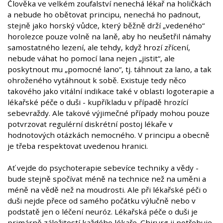
Člověka ve velkém zoufalství nenechá lékař na holičkách
a nebude ho obětovat principu, nenechá ho padnout,
stejně jako horský vůdce, který běžně drží „vedeného“
horolezce pouze volně na laně, aby ho neušetřil námahy
samostatného lezení, ale tehdy, když hrozí zřícení,
nebude váhat ho pomocí lana nejen „jistit“, ale
poskytnout mu „pomocné lano“, tj. táhnout za lano, a tak
ohroženého vytáhnout k sobě. Existuje tedy něco
takového jako vitální indikace také v oblasti logoterapie a
lékařské péče o duši - kupříkladu v případě hrozící
sebevraždy. Ale takové výjimečné případy mohou pouze
potvrzovat regulérní diskrétní postoj lékaře v
hodnotových otázkách nemocného. V principu a obecně
je třeba respektovat uvedenou hranici.
Ať vejde do psychoterapie sebevíce techniky a vědy -
bude stejně spočívat méně na technice než na uměni a
méně na vědě než na moudrosti. Ale při lékařské péči o
duši nejde přece od samého počátku výlučně nebo v
podstatě jen o léčení neuróz. Lékařská péče o duši je
primárně záležitostí každého lékaře. Chirurg ji potřebuje