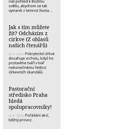
náš pohled k Božímu
světlu, abychom se tak
vymanili z temnot života…
Jak s tím můžete
žít? Odcházím z
církve (Z ohlasů
našich čtenářů)
Pokrytectví církve
(4. 8. 2026)
dosahuje vrcholu, když ho
postavíme tváří v tvář
nekonečnému řetězci
církevních skandálů.
Pastorační
středisko Praha
hledá
spolupracovníky!
Pořádání akcí,
(3. 8. 2026)
běžný provoz.