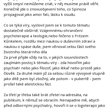
vyšší smysl nemůžeme znát, v něj musíme právě věřit.
Konečně jde o znovuobjevení toho, co Spinoza
propagoval jako amor fati, lásku k osudu.
Co se týká víry, vyslovil jsem se k tomuto tématu
dostatečně obšírně. Vzájemnému ohraničení
psychoterapie a teologie,nebo řečeno s Fritzem
Kűnkelem, rozdílu mezi naukou o duševním zdraví a
naukou o spáse duše, jsem věnoval celou část svého
životního literárního díla
Za prvé přijde vždy na to, v jakých souvislostech
zaujímám postoj k tématu víry - zda hovořím jako
psychiatr nebo jako filozof, jako lékař nebo prostě jako
člověk. Za druhé mám již za sebou různé vývojové stupně
jako dítě jsem byl zbožný, ale potom - v pubertě - jsem
prošel také ateistickou fázi.
Za třetí je třeba také brát zřetel na adresáta, na
publikum, k němuž se obracím. Nenapadne mě, abych
před odbornými psychiatry, hovoří-li se o logoterapii jako