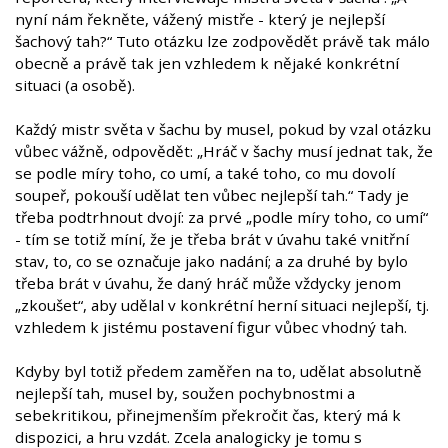
nyní nám řekněte, vážený mistře - který je nejlepší
šachový tah?“ Tuto otázku lze zodpovědět právě tak málo
obecně a právě tak jen vzhledem k nějaké konkrétní
situaci (a osobě).
Každý mistr světa v šachu by musel, pokud by vzal otázku
vůbec vážně, odpovědět: „Hráč v šachy musí jednat tak, že
se podle míry toho, co umí, a také toho, co mu dovolí
soupeř, pokouší udělat ten vůbec nejlepší tah.“ Tady je
třeba podtrhnout dvojí: za prvé „podle míry toho, co umí“
- tím se totiž míní, že je třeba brát v úvahu také vnitřní
stav, to, co se označuje jako nadání; a za druhé by bylo
třeba brát v úvahu, že daný hráč může vždycky jenom
„zkoušet“, aby udělal v konkrétní herní situaci nejlepší, tj.
vzhledem k jistému postavení figur vůbec vhodný tah.
Kdyby byl totiž předem zaměřen na to, udělat absolutně
nejlepší tah, musel by, soužen pochybnostmi a
sebekritikou, přinejmenším překročit čas, který má k
dispozici, a hru vzdát. Zcela analogicky je tomu s