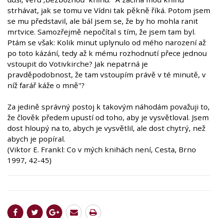
strhávat, jak se tomu ve Vídni tak pěkně říká. Potom jsem
se mu představil, ale bál jsem se, že by ho mohla ranit
mrtvice. Samozřejmě nepočítal s tím, že jsem tam byl.
Ptám se však: Kolik minut uplynulo od mého narození až
po toto kázání, tedy až k mému rozhodnutí přece jednou
vstoupit do Votivkirche? Jak nepatrná je
pravděpodobnost, že tam vstoupím právě v té minutě, v
níž farář káže o mně"?
Za jedině správný postoj k takovým náhodám považuji to,
že člověk předem upustí od toho, aby je vysvětloval. Jsem
dost hloupý na to, abych je vysvětlil, ale dost chytrý, než
abych je popíral.
(Viktor E. Frankl: Co v mých knihách není, Cesta, Brno
1997, 42-45)