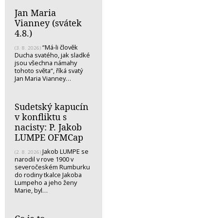
Jan Maria
Vianney (svátek
4.8.)
“Má-li člověk
(3. 8. 2026)
Ducha svatého, jak sladké
jsou všechna námahy
tohoto světa“, říká svatý
Jan Maria Vianney…
Sudetský kapucín
v konfliktu s
nacisty: P. Jakob
LUMPE OFMCap
Jakob LUMPE se
(2. 8. 2026)
narodil v rove 1900 v
severočeském Rumburku
do rodiny tkalce Jakoba
Lumpeho a jeho ženy
Marie, byl…