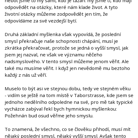
neboť jsme to my sami, kdo je tázán: my jsme ti, kdo mají
odpovědět na otázky, které nám klade život. A tyto
životní otázky můžeme zodpovědět jen tím, že
odpovídáme za své vezdejší bytí.
Druhá základní myšlenka však vypovídá, že poslední
smysl překračuje naše schopnosti chápání, musí je
zkrátka překračovat, protože se jedná o vyšší smysl, jak
jsem jej nazval, ne však ve významu něčeho
nadsmyslového. V tento smysl můžeme jenom věřit. Ale
také mu musíme věřit. I když jen nevědomě mu beztoho
každý z nás už věří.
Muselo to být asi ve stejnou dobu, tedy ve stejném věku
- vidím se ještě na tom místě v Taborstrasse, kde jsem se
jednoho nedělního odpoledne na své, pro mě tak typické
vycházce zabýval řekl bych hymnickou myšlenkou:
Požehnán bud osud věřme jeho smyslu.
To znamená, že všechno, co se člověku přihodí, musí mít
nějaký poslední smysl, nějaký vyšší smysl. Avšak tento