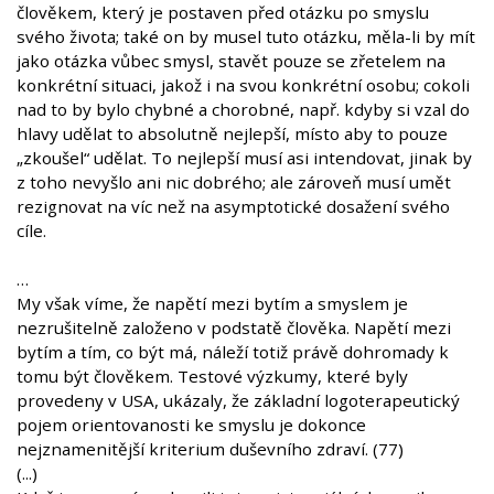
člověkem, který je postaven před otázku po smyslu
svého života; také on by musel tuto otázku, měla-li by mít
jako otázka vůbec smysl, stavět pouze se zřetelem na
konkrétní situaci, jakož i na svou konkrétní osobu; cokoli
nad to by bylo chybné a chorobné, např. kdyby si vzal do
hlavy udělat to absolutně nejlepší, místo aby to pouze
„zkoušel“ udělat. To nejlepší musí asi intendovat, jinak by
z toho nevyšlo ani nic dobrého; ale zároveň musí umět
rezignovat na víc než na asymptotické dosažení svého
cíle.
…
My však víme, že napětí mezi bytím a smyslem je
nezrušitelně založeno v podstatě člověka. Napětí mezi
bytím a tím, co být má, náleží totiž právě dohromady k
tomu být člověkem. Testové výzkumy, které byly
provedeny v USA, ukázaly, že základní logoterapeutický
pojem orientovanosti ke smyslu je dokonce
nejznamenitější kriterium duševního zdraví. (77)
(...)