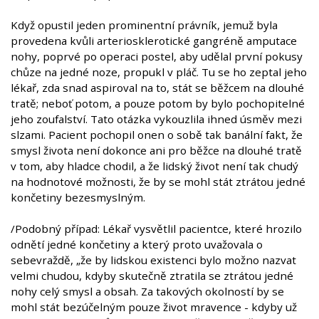
Když opustil jeden prominentní právník, jemuž byla
provedena kvůli arteriosklerotické gangréně amputace
nohy, poprvé po operaci postel, aby udělal první pokusy
chůze na jedné noze, propukl v pláč. Tu se ho zeptal jeho
lékař, zda snad aspiroval na to, stát se běžcem na dlouhé
tratě; neboť potom, a pouze potom by bylo pochopitelné
jeho zoufalství. Tato otázka vykouzlila ihned úsměv mezi
slzami. Pacient pochopil onen o sobě tak banální fakt, že
smysl života není dokonce ani pro běžce na dlouhé tratě
v tom, aby hladce chodil, a že lidský život není tak chudý
na hodnotové možnosti, že by se mohl stát ztrátou jedné
končetiny bezesmyslným.
/Podobný případ: Lékař vysvětlil pacientce, které hrozilo
odnětí jedné končetiny a který proto uvažovala o
sebevraždě, „že by lidskou existenci bylo možno nazvat
velmi chudou, kdyby skutečně ztratila se ztrátou jedné
nohy celý smysl a obsah. Za takových okolností by se
mohl stát bezúčelným pouze život mravence - kdyby už