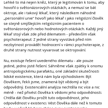
Lehké to má nejen kněz, který je legitimován k tomu, aby
hovořil o světonázorových otázkách, a nemusí se bát
oktroje, ale i takový lékař, který následkem náhodné
„personální unie“ hovoří jako lékař i jako religiózní člověk
se stejně smýšlejícím religiózním pacientem o
světonázorových nebo hodnotových otázkách. Každý jiný
lékař stojí však zde před dilematem - především však
psychoterapeut: Z jedné strany vyvstává před ním
nezbytnost provádět hodnocení v rámci psychoterapie, z
druhé strany nutnost vyvarovat se oktrojování.
Nu, existuje řešení uvedeného dilematu - ale pouze
jediné, jedno jisté řešení. Sáhněme však zpátky k onomu
antropologickému parafaktu, oné základní skutečnosti
lidské existence, která nám byla východiskem: Být
člověkem, řekli jsme, znamená být vědomý a být
odpovědný. Existenciální analýza nechtěla nic více a nic
méně - než přivést člověka k vědomi jeho odpovědnosti.
Chtěla dát člověku prožít tuto odpovědnost, jeho
odpovědnost v existenci. Vést člověka dále než k tomuto