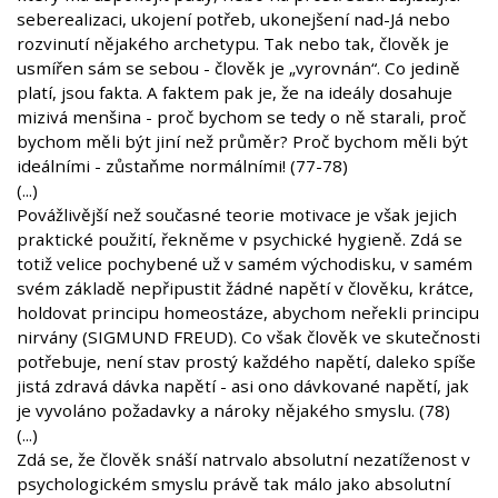
seberealizaci, ukojení potřeb, ukonejšení nad-Já nebo
rozvinutí nějakého archetypu. Tak nebo tak, člověk je
usmířen sám se sebou - člověk je „vyrovnán“. Co jedině
platí, jsou fakta. A faktem pak je, že na ideály dosahuje
mizivá menšina - proč bychom se tedy o ně starali, proč
bychom měli být jiní než průměr? Proč bychom měli být
ideálními - zůstaňme normálními! (77-78)
(...)
Povážlivější než současné teorie motivace je však jejich
praktické použití, řekněme v psychické hygieně. Zdá se
totiž velice pochybené už v samém východisku, v samém
svém základě nepřipustit žádné napětí v člověku, krátce,
holdovat principu homeostáze, abychom neřekli principu
nirvány (SIGMUND FREUD). Co však člověk ve skutečnosti
potřebuje, není stav prostý každého napětí, daleko spíše
jistá zdravá dávka napětí - asi ono dávkované napětí, jak
je vyvoláno požadavky a nároky nějakého smyslu. (78)
(...)
Zdá se, že člověk snáší natrvalo absolutní nezatíženost v
psychologickém smyslu právě tak málo jako absolutní