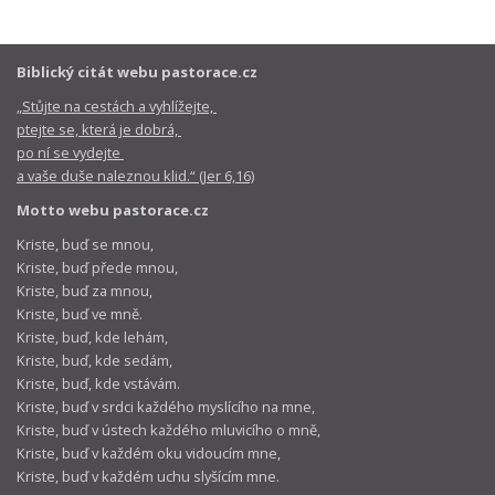
Biblický citát webu pastorace.cz
„Stůjte na cestách a vyhlížejte,
ptejte se, která je dobrá,
po ní se vydejte
a vaše duše naleznou klid.“ (Jer 6,16)
Motto webu pastorace.cz
Kriste, buď se mnou,
Kriste, buď přede mnou,
Kriste, buď za mnou,
Kriste, buď ve mně.
Kriste, buď, kde lehám,
Kriste, buď, kde sedám,
Kriste, buď, kde vstávám.
Kriste, buď v srdci každého myslícího na mne,
Kriste, buď v ústech každého mluvicího o mně,
Kriste, buď v každém oku vidoucím mne,
Kriste, buď v každém uchu slyšícím mne.