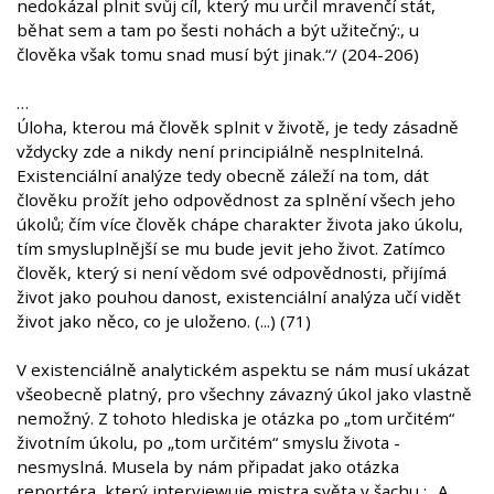
nedokázal plnit svůj cíl, který mu určil mravenčí stát,
běhat sem a tam po šesti nohách a být užitečný:, u
člověka však tomu snad musí být jinak.“/ (204-206)
…
Úloha, kterou má člověk splnit v životě, je tedy zásadně
vždycky zde a nikdy není principiálně nesplnitelná.
Existenciální analýze tedy obecně záleží na tom, dát
člověku prožít jeho odpovědnost za splnění všech jeho
úkolů; čím více člověk chápe charakter života jako úkolu,
tím smysluplnější se mu bude jevit jeho život. Zatímco
člověk, který si není vědom své odpovědnosti, přijímá
život jako pouhou danost, existenciální analýza učí vidět
život jako něco, co je uloženo. (...) (71)
V existenciálně analytickém aspektu se nám musí ukázat
všeobecně platný, pro všechny závazný úkol jako vlastně
nemožný. Z tohoto hlediska je otázka po „tom určitém“
životním úkolu, po „tom určitém“ smyslu života -
nesmyslná. Musela by nám připadat jako otázka
reportéra, který interviewuje mistra světa v šachu : „A