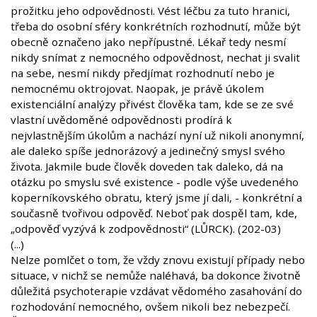
prožitku jeho odpovědnosti. Vést léčbu za tuto hranici,
třeba do osobní sféry konkrétních rozhodnutí, může být
obecně označeno jako nepřípustné. Lékař tedy nesmí
nikdy snímat z nemocného odpovědnost, nechat ji svalit
na sebe, nesmí nikdy předjímat rozhodnutí nebo je
nemocnému oktrojovat. Naopak, je právě úkolem
existenciální analýzy přivést člověka tam, kde se ze své
vlastní uvědoměné odpovědnosti prodírá k
nejvlastnějším úkolům a nachází nyní už nikoli anonymní,
ale daleko spíše jednorázový a jedinečný smysl svého
života. Jakmile bude člověk doveden tak daleko, dá na
otázku po smyslu své existence - podle výše uvedeného
koperníkovského obratu, který jsme jí dali, - konkrétní a
současně tvořivou odpověď. Neboť pak dospěl tam, kde,
„odpověď vyzývá k zodpovědnosti“ (LŮRCK). (202-03)
(...)
Nelze pomlčet o tom, že vždy znovu existují případy nebo
situace, v nichž se nemůže naléhavá, ba dokonce životně
důležitá psychoterapie vzdávat vědomého zasahování do
rozhodování nemocného, ovšem nikoli bez nebezpečí.