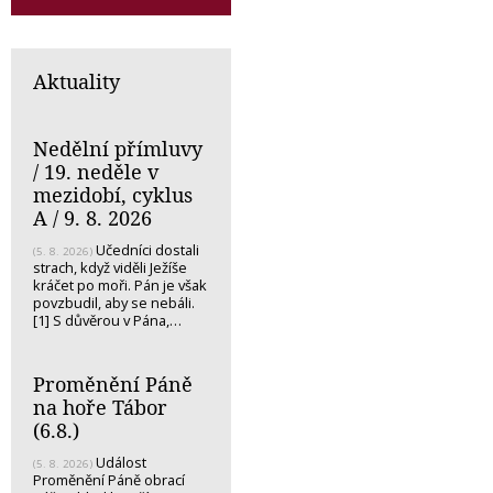
Aktuality
Nedělní přímluvy
/ 19. neděle v
mezidobí, cyklus
A / 9. 8. 2026
Učedníci dostali
(5. 8. 2026)
strach, když viděli Ježíše
kráčet po moři. Pán je však
povzbudil, aby se nebáli.
[1] S důvěrou v Pána,…
Proměnění Páně
na hoře Tábor
(6.8.)
Událost
(5. 8. 2026)
Proměnění Páně obrací