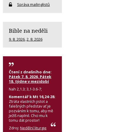
Správa mailinglistů
Bible na neděli
9. 8. 2026
,
2. 8. 2026
Čtení z dnešního dne:
Pátek 7. 8. 2026, Pátek
18. týdne v mezidobí
Nah 2,1.3; 3,1-3.6-7;
Komentář k Mt 16,24-28:
Ztráta vlastních jistot a
falešných představ ať je
pozváním k tomu, aby mě
Ježíš naplnil. Chci mu k
tomu dát prostor!
Zdroj:
Nedělní liturgie