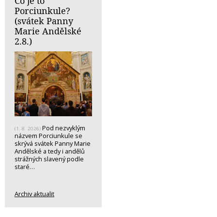
Co je to
Porciunkule?
(svátek Panny
Marie Andělské
2.8.)
Pod nezvyklým
(1. 8. 2026)
názvem Porciunkule se
skrývá svátek Panny Marie
Andělské a tedy i andělů
strážných slavený podle
staré…
Archiv aktualit