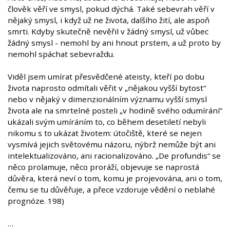
člověk věří ve smysl, pokud dýchá. Také sebevrah věří v
nějaký smysl, i když už ne života, dalšího žití, ale aspoň
smrti. Kdyby skutečně nevěřil v žádný smysl, už vůbec
žádný smysl - nemohl by ani hnout prstem, a už proto by
nemohl spáchat sebevraždu.
Viděl jsem umírat přesvědčené ateisty, kteří po dobu
života naprosto odmítali věřit v „nějakou vyšší bytost“
nebo v nějaký v dimenzionálním významu vyšší smysl
života ale na smrtelné posteli „v hodině svého odumírání“
ukázali svým umíráním to, co během desetiletí nebyli
nikomu s to ukázat životem: útočiště, které se nejen
vysmívá jejich světovému názoru, nýbrž nemůže být ani
intelektualizováno, ani racionalizováno. „De profundis“ se
něco prolamuje, něco proráží, objevuje se naprostá
důvěra, která neví o tom, komu je projevována, ani o tom,
čemu se tu důvěřuje, a přece vzdoruje vědění o neblahé
prognóze. 198)
…