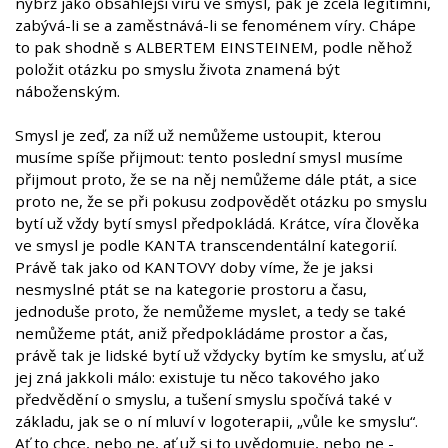
nýbrž jako obsáhlejší víru ve smysl, pak je zcela legitimní,
zabývá-li se a zaměstnává-li se fenoménem víry. Chápe
to pak shodně s ALBERTEM EINSTEINEM, podle něhož
položit otázku po smyslu života znamená být
náboženským.
Smysl je zeď, za níž už nemůžeme ustoupit, kterou
musíme spíše přijmout: tento poslední smysl musíme
přijmout proto, že se na něj nemůžeme dále ptát, a sice
proto ne, že se při pokusu zodpovědět otázku po smyslu
bytí už vždy bytí smysl předpokládá. Krátce, víra člověka
ve smysl je podle KANTA transcendentální kategorií.
Právě tak jako od KANTOVY doby víme, že je jaksi
nesmyslné ptát se na kategorie prostoru a času,
jednoduše proto, že nemůžeme myslet, a tedy se také
nemůžeme ptát, aniž předpokládáme prostor a čas,
právě tak je lidské bytí už vždycky bytím ke smyslu, ať už
jej zná jakkoli málo: existuje tu něco takového jako
předvědění o smyslu, a tušení smyslu spočívá také v
základu, jak se o ní mluví v logoterapii, „vůle ke smyslu“.
Ať to chce, nebo ne, ať už si to uvědomuje, nebo ne -