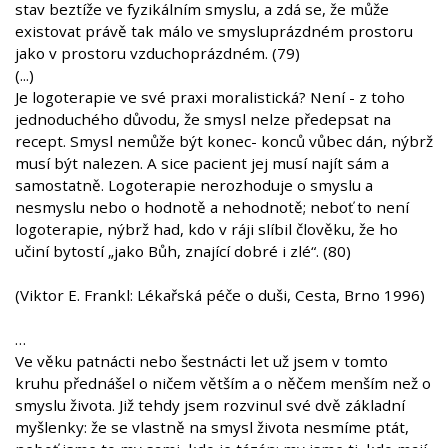
stav beztíže ve fyzikálním smyslu, a zdá se, že může
existovat právě tak málo ve smysluprázdném prostoru
jako v prostoru vzduchoprázdném. (79)
(...)
Je logoterapie ve své praxi moralistická? Není - z toho
jednoduchého důvodu, že smysl nelze předepsat na
recept. Smysl nemůže být konec- konců vůbec dán, nýbrž
musí být nalezen. A sice pacient jej musí najít sám a
samostatně. Logoterapie nerozhoduje o smyslu a
nesmyslu nebo o hodnotě a nehodnotě; neboť to není
logoterapie, nýbrž had, kdo v ráji slíbil člověku, že ho
učiní bytostí „jako Bůh, znající dobré i zlé“. (80)
(Viktor E. Frankl: Lékařská péče o duši, Cesta, Brno 1996)
…
Ve věku patnácti nebo šestnácti let už jsem v tomto
kruhu přednášel o ničem větším a o něčem menším než o
smyslu života. Již tehdy jsem rozvinul své dvě základní
myšlenky: že se vlastně na smysl života nesmíme ptát,