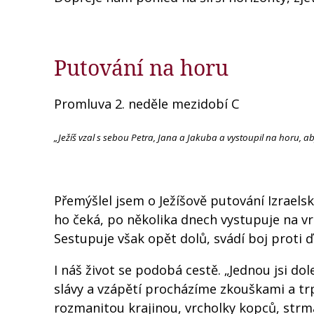
Putování na horu
Promluva 2. neděle mezidobí C
„Ježíš vzal s sebou Petra, Jana a Jakuba a vystoupil na horu, ab
Přemýšlel jsem o Ježíšově putování Izrael
ho čeká, po několika dnech vystupuje na vr
Sestupuje však opět dolů, svádí boj proti ď
I náš život se podobá cestě. „Jednou jsi d
slávy a vzápětí procházíme zkouškami a tr
rozmanitou krajinou, vrcholky kopců, strmá