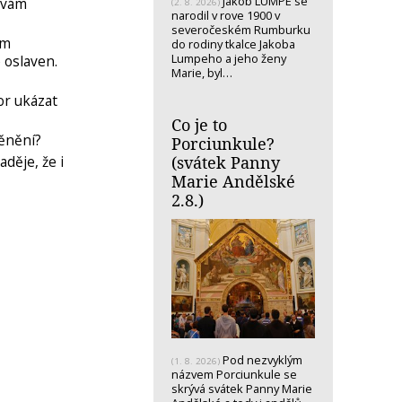
Jakob LUMPE se
távám
(2. 8. 2026)
narodil v rove 1900 v
severočeském Rumburku
ům
do rodiny tkalce Jakoba
Lumpeho a jeho ženy
 oslaven.
Marie, byl…
or ukázat
Co je to
měnění?
Porciunkule?
(svátek Panny
děje, že i
Marie Andělské
2.8.)
Pod nezvyklým
(1. 8. 2026)
názvem Porciunkule se
skrývá svátek Panny Marie