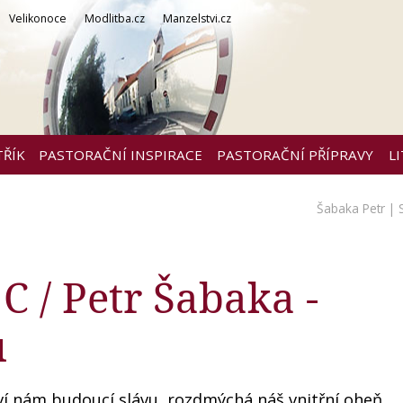
Velikonoce
Modlitba.cz
Manzelstvi.cz
TŘÍK
PASTORAČNÍ INSPIRACE
PASTORAČNÍ PŘÍPRAVY
L
Šabaka Petr
| 
 C / Petr Šabaka -
u
ví nám budoucí slávu, rozdmýchá náš vnitřní oheň.