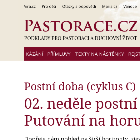
Vira.cz
Pro děti
Otázky a odpovědi
Maria.cz
Vánoce
KÁZÁNÍ
PŘÍMLUVY
TEXTY NA NÁSTĚNKY
REJS
Postní doba (cyklus C)
02. neděle postní
Putování na hor
Dopřeje nám pohled na širší horizonty, zje