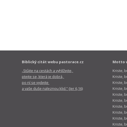
Biblický citát webu pastorace.cz
Motto 
„Stůjte na cestách a vyhlížejte,
Kriste, 
ptejte se, která je dobrá,
Kriste,
po ní se vydejte
Kriste, 
a vaše duše naleznou klid.“ (Jer 6,16)
Kriste, 
Kriste, 
Kriste, 
Kriste, 
Kriste, 
Kriste, 
Kriste, 