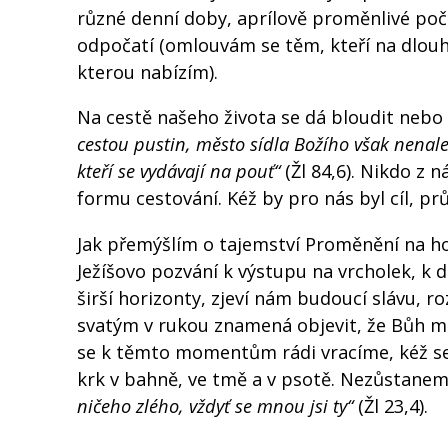
různé denní doby, aprílově proměnlivé poča
odpočatí (omlouvám se těm, kteří na dlouh
kterou nabízím).
Na cestě našeho života se dá bloudit nebo
cestou pustin, město sídla Božího však nenale
kteří se vydávají na pouť“
(Žl 84,6). Nikdo z n
formu cestování. Kéž by pro nás byl cíl, prů
Jak přemýšlím o tajemství Proměnění na h
Ježíšovo pozvání k výstupu na vrcholek, k
širší horizonty, zjeví nám budoucí slávu, 
svatým v rukou znamená objevit, že Bůh má
se k těmto momentům rádi vracíme, kéž se 
krk v bahně, ve tmě a v psotě. Nezůstane
ničeho zlého, vždyť se mnou jsi ty“
(Žl 23,4).