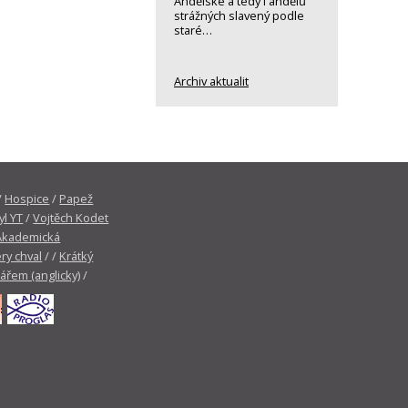
Andělské a tedy i andělů
strážných slavený podle
staré…
Archiv aktualit
/
Hospice
/
Papež
yl YT
/
Vojtěch Kodet
Akademická
ry chval
/ /
Krátký
tářem (anglicky)
/