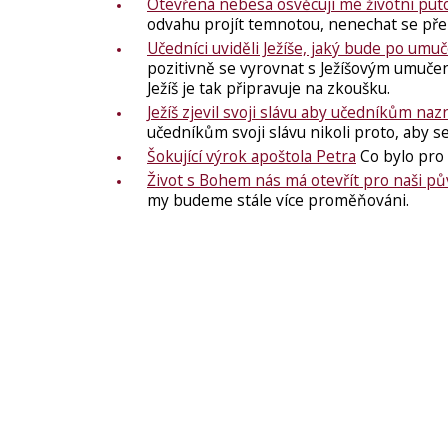
Otevřená nebesa osvěcují mé životní puto
odvahu projít temnotou, nenechat se pře
Učedníci uviděli Ježíše, jaký bude po umuč
pozitivně se vyrovnat s Ježíšovým umučen
Ježíš je tak připravuje na zkoušku.
Ježíš zjevil svoji slávu aby učedníkům naz
učedníkům svoji slávu nikoli proto, aby se
Šokující výrok apoštola Petra
Co bylo pro 
Život s Bohem nás má otevřít pro naši p
my budeme stále více proměňováni.