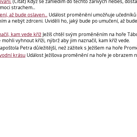
vání.
(Citát) Když se zahledím do těchto zářivých nebes, dos
moci strachem...
ení, až bude oslaven...
Událost proměnění umožňuje učedník
ím a nebýt zdrceni. Uviděli ho, jaký bude po umučení, až bude
načil, kam vede kříž
Ježíš chtěl svým proměněním na hoře Táb
 mohli vyhnout kříži, nýbrž aby jim naznačil, kam kříž vede.
apoštola Petra důležitější, než zážitek s Ježíšem na hoře Pro
ůvodní krásu
Událost Ježíšova proměnění na hoře je obrazem na