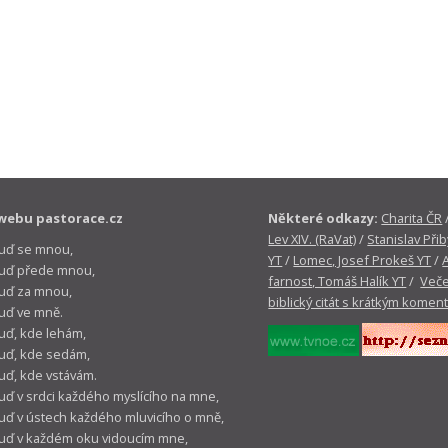
webu pastorace.cz
Některé odkazy:
Charita ČR
Lev XIV. (RaVat)
/
Stanislav Přib
buď se mnou,
YT
/
Lomec, Josef Prokeš YT
/
 buď přede mnou,
farnost, Tomáš Halík YT
/
Veče
buď za mnou,
biblický citát s krátkým komen
buď ve mně.
buď, kde lehám,
buď, kde sedám,
buď, kde vstávám.
buď v srdci každého myslícího na mne,
buď v ústech každého mluvicího o mně,
buď v každém oku vidoucím mne,