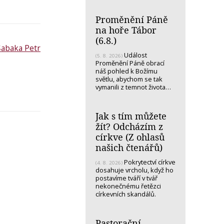
Proměnění Páně
na hoře Tábor
(6.8.)
Šabaka Petr
Událost
(5. 8. 2026)
Proměnění Páně obrací
náš pohled k Božímu
světlu, abychom se tak
vymanili z temnot života…
Jak s tím můžete
žít? Odcházím z
církve (Z ohlasů
našich čtenářů)
Pokrytectví církve
(4. 8. 2026)
dosahuje vrcholu, když ho
postavíme tváří v tvář
nekonečnému řetězci
církevních skandálů.
Pastorační