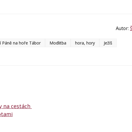
Autor:
 Páně na hoře Tábor
Modlitba
hora, hory
Ježíš
y na cestách
otami