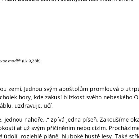
y se modlil“
(Lk 9,28b).
skou zemí. Jednou svým apoštolům promlouvá o utrpe
cholek hory, kde zakusí blízkost svého nebeského O
áblu, uzdravuje, učí.
ole, jednou nahoře…“ zpívá jedna píseň. Zakoušíme o
pkostí ať už svým přičiněním nebo cizím. Procházím
 údolí, rozlehlé pláně, hluboké husté lesy. Také st