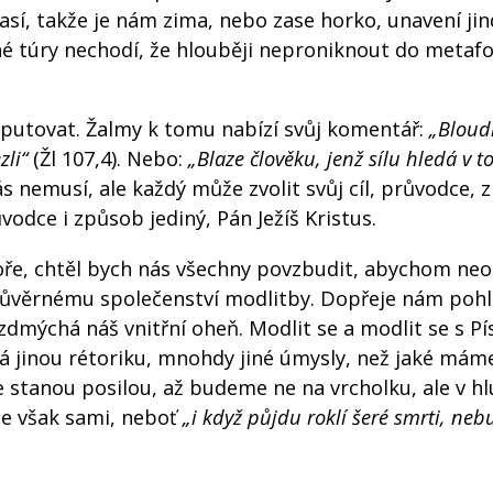
sí, takže je nám zima, nebo zase horko, unavení jin
é túry nechodí, že hlouběji neproniknout do metafo
 putovat. Žalmy k tomu nabízí svůj komentář:
„Bloudi
zli“
(Žl 107,4). Nebo:
„Blaze člověku, jenž sílu hledá v t
ás nemusí, ale každý může zvolit svůj cíl, průvodce, 
vodce i způsob jediný, Pán Ježíš Kristus.
oře, chtěl bych nás všechny povzbudit, abychom neo
 důvěrnému společenství modlitby. Dopřeje nám poh
rozdmýchá náš vnitřní oheň. Modlit se a modlit se s 
 jinou rétoriku, mnohdy jiné úmysly, než jaké mám
stanou posilou, až budeme ne na vrcholku, ale v hl
me však sami, neboť
„i když půjdu roklí šeré smrti, neb