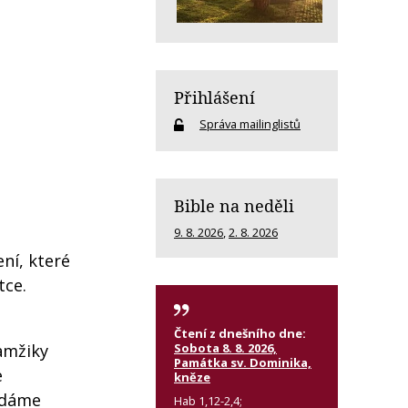
Přihlášení
Správa mailinglistů
Bible na neděli
9. 8. 2026
,
2. 8. 2026
ní, které
tce.
Čtení z dnešního dne:
Sobota 8. 8. 2026,
kamžiky
Památka sv. Dominika,
e
kněze
řídáme
Hab 1,12-2,4;