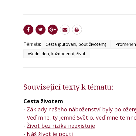
Témata:
Cesta (putování, pouť životem)
Proměnění
všední den, každodenní, život
Související texty k tématu:
Cesta životem
-
Základy našeho náboženství byly položen
-
Veď mne, ty jemné Světlo, veď mne temn
-
Život bez rizika neexistuje
-
Náš život je poutí