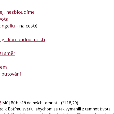
Jej, nezbloudíme
vota
angeliu
- na cestě
ogickou budoucností
si směr
rem
 putování
?
Můj Bůh září do mých temnot… (Žl 18,29)
ed k Božímu světlu, abychom se tak vymanili z temnot života