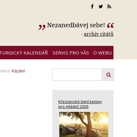
Nezanedbávej sebe!
-
archív citátů
ITURGICKÝ KALENDÁŘ
SERVIS PRO VÁS
O WEBU
Sekce:
Kázání
Křesťanské letní kempy
pro mládež 2026