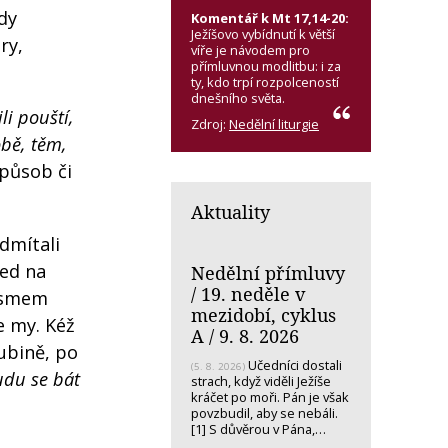
dy
Komentář k Mt 17,14-20:
Ježíšovo vybídnutí k větší
ry,
víře je návodem pro
přímluvnou modlitbu: i za
ty, kdo trpí rozpolceností
dnešního světa.
li pouští,
Zdroj:
Nedělní liturgie
obě, těm,
způsob či
Aktuality
dmítali
led na
Nedělní přímluvy
/ 19. neděle v
Písmem
mezidobí, cyklus
e my. Kéž
A / 9. 8. 2026
ubině, po
Učedníci dostali
(5. 8. 2026)
udu se bát
strach, když viděli Ježíše
kráčet po moři. Pán je však
povzbudil, aby se nebáli.
[1] S důvěrou v Pána,…