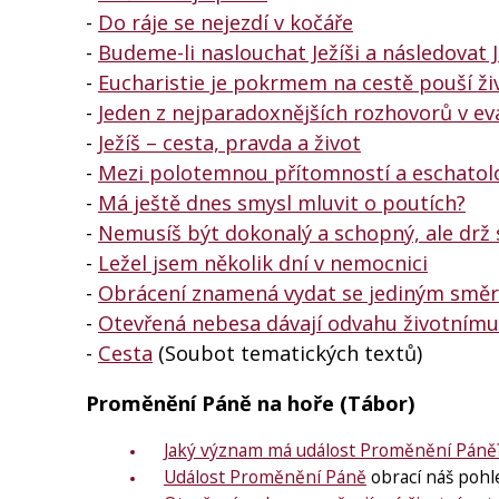
-
Do ráje se nejezdí v kočáře
-
Budeme-li naslouchat Ježíši a následovat 
-
Eucharistie je pokrmem na cestě pouší ži
-
Jeden z nejparadoxnějších rozhovorů v ev
-
Ježíš – cesta, pravda a život
-
Mezi polotemnou přítomností a eschatol
-
Má ještě dnes smysl mluvit o poutích?
-
Nemusíš být dokonalý a schopný, ale drž 
-
Ležel jsem několik dní v nemocnici
-
Obrácení znamená vydat se jediným smě
-
Otevřená nebesa dávají odvahu životnímu
-
Cesta
(Soubot tematických textů)
Proměnění Páně na hoře (Tábor)
Jaký význam má událost Proměnění Páně
Událost Proměnění Páně
obrací náš pohl