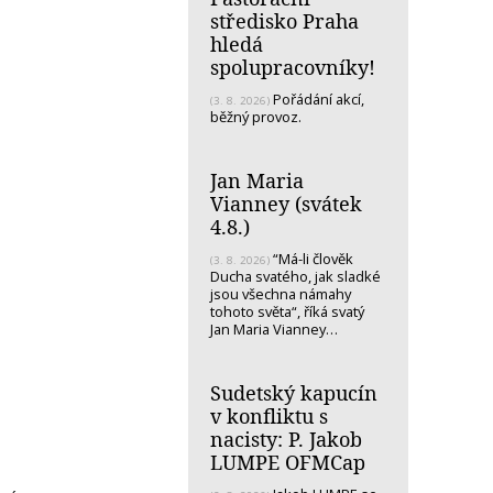
středisko Praha
hledá
spolupracovníky!
Pořádání akcí,
(3. 8. 2026)
běžný provoz.
Jan Maria
Vianney (svátek
4.8.)
“Má-li člověk
(3. 8. 2026)
Ducha svatého, jak sladké
jsou všechna námahy
tohoto světa“, říká svatý
Jan Maria Vianney…
Sudetský kapucín
v konfliktu s
nacisty: P. Jakob
LUMPE OFMCap
…