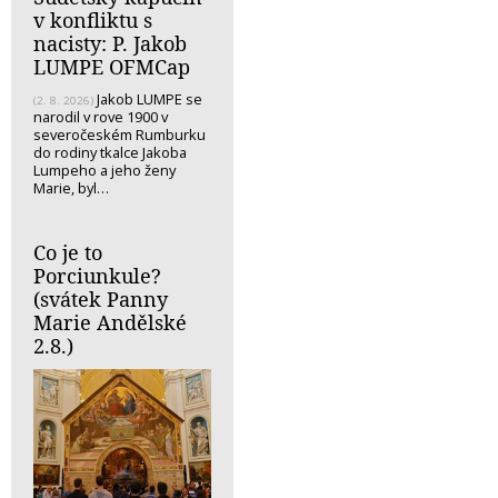
v konfliktu s
nacisty: P. Jakob
LUMPE OFMCap
Jakob LUMPE se
(2. 8. 2026)
narodil v rove 1900 v
severočeském Rumburku
do rodiny tkalce Jakoba
Lumpeho a jeho ženy
Marie, byl…
Co je to
Porciunkule?
(svátek Panny
Marie Andělské
2.8.)