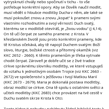
vytrysknutí chvály nebo spočinutí v tichu - to vše
potřebuje konkrétní opory. Aby se člověk naučil modlit,
musí vědět o hloubce modlitby Ducha v něm, ale také se
musí pokoušet znovu a znovu „kopat“ k prameni svými
vlastními rozhodnutími a svojí věrností. Duch svatý,
kterému se v modlitbě otevíráš, je „živou vodou“ (J 4,14).
On tě učí čerpat ze samého pramene: z Krista. V
křesťanském životě jsou proto konkrétní prameny, kde
tě Kristus očekává, aby tě napojil Duchem svatým: Boží
slovo, liturgie, božské ctnosti a přítomný okamžik (viz
KKC 2652 - 2660). K těmto pramenům je třeba vytrvale
chodit čerpat. Zároveň je dobře učit se z živé tradice
církve správnému slovníku modlitby, ve které vstupuješ
do vztahu k jednotlivým osobám Trojice (viz KKC 2663 -
2672) ve společenství s Ježíšovou i tvojí Matkou Marií
(KKC 2673 - 2679). Maria je dokonalá postava modlitby,
obraz modlící se církve. Ona tě spolu s ostatními světci a
učiteli modlitby (KKC 2683) chce provázet na tvé cestě v
Duchu svatém skrze Krista k Otci.
Tento týden ti nebudou nabídnuty žádné biblické texty k