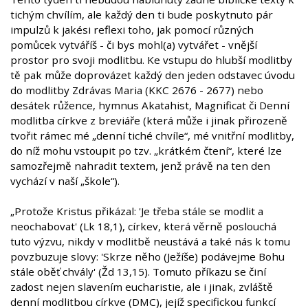
tichým chvílím, ale každý den ti bude poskytnuto pár
impulzů k jakési reflexi toho, jak pomocí různých
pomůcek vytváříš - či bys mohl(a) vytvářet - vnější
prostor pro svoji modlitbu. Ke vstupu do hlubší modlitby
tě pak může doprovázet každý den jeden odstavec úvodu
do modlitby Zdrávas Maria (KKC 2676 - 2677) nebo
desátek růžence, hymnus Akatahist, Magnificat či Denní
modlitba církve z breviáře (která může i jinak přirozeně
tvořit rámec mé „denní tiché chvíle“, mé vnitřní modlitby,
do níž mohu vstoupit po tzv. „krátkém čtení“, které lze
samozřejmě nahradit textem, jenž právě na ten den
vychází v naší „škole“).
„Protože Kristus přikázal: 'Je třeba stále se modlit a
neochabovat' (Lk 18,1), církev, která věrně poslouchá
tuto výzvu, nikdy v modlitbě neustává a také nás k tomu
povzbuzuje slovy: 'Skrze něho (Ježíše) podávejme Bohu
stále oběť chvály' (Žd 13,15). Tomuto příkazu se činí
zadost nejen slavením eucharistie, ale i jinak, zvláště
denní modlitbou církve (DMC), jejíž specifickou funkcí