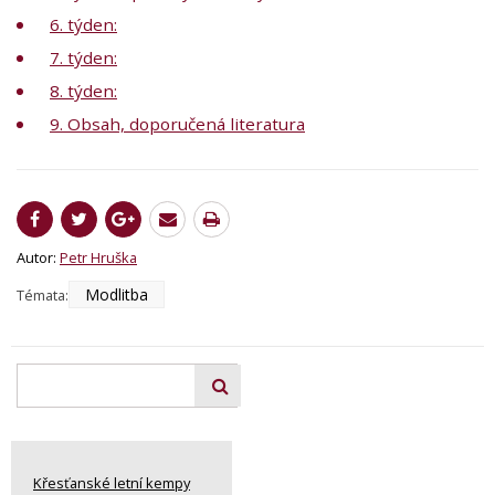
6. týden:
7. týden:
8. týden:
9. Obsah, doporučená literatura
Autor:
Petr Hruška
Modlitba
Témata:
Křesťanské letní kempy