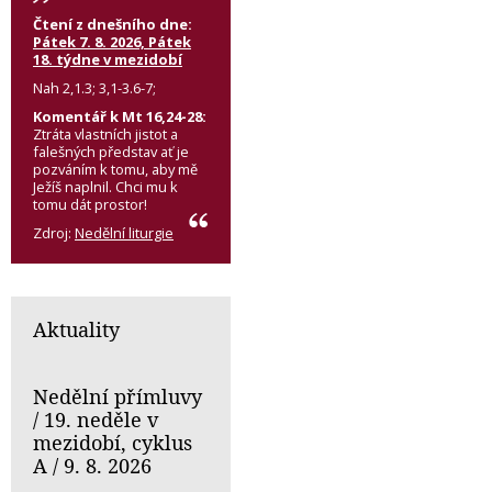
Čtení z dnešního dne:
Pátek 7. 8. 2026, Pátek
18. týdne v mezidobí
Nah 2,1.3; 3,1-3.6-7;
Komentář k Mt 16,24-28:
Ztráta vlastních jistot a
falešných představ ať je
pozváním k tomu, aby mě
Ježíš naplnil. Chci mu k
tomu dát prostor!
Zdroj:
Nedělní liturgie
Aktuality
Nedělní přímluvy
/ 19. neděle v
mezidobí, cyklus
A / 9. 8. 2026