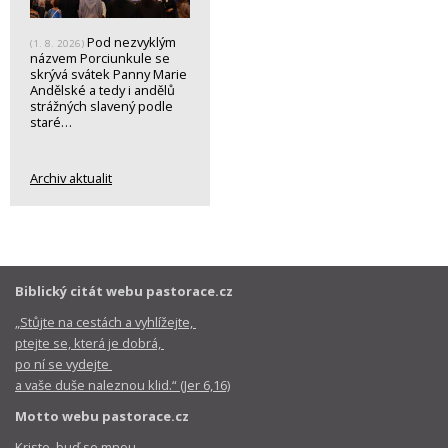
Pod nezvyklým
(1. 8. 2026)
názvem Porciunkule se
skrývá svátek Panny Marie
Andělské a tedy i andělů
strážných slavený podle
staré…
Archiv aktualit
Biblický citát webu pastorace.cz
„Stůjte na cestách a vyhlížejte,
ptejte se, která je dobrá,
po ní se vydejte
a vaše duše naleznou klid.“ (Jer 6,16)
Motto webu pastorace.cz
Kriste, buď se mnou,