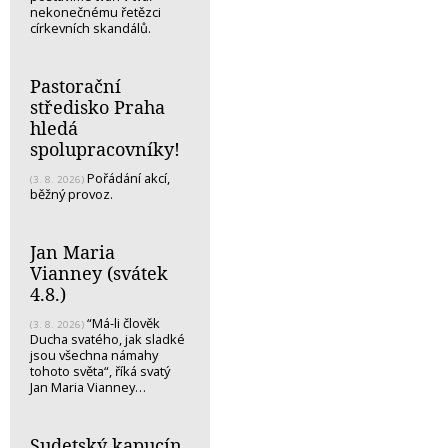
nekonečnému řetězci
církevních skandálů.
Pastorační
středisko Praha
hledá
spolupracovníky!
Pořádání akcí,
(3. 8. 2026)
běžný provoz.
Jan Maria
Vianney (svátek
4.8.)
“Má-li člověk
(3. 8. 2026)
Ducha svatého, jak sladké
jsou všechna námahy
tohoto světa“, říká svatý
Jan Maria Vianney…
Sudetský kapucín