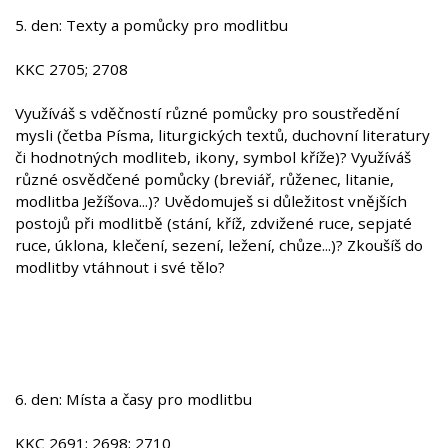
5. den: Texty a pomůcky pro modlitbu
KKC 2705; 2708
Využíváš s vděčností různé pomůcky pro soustředění
mysli (četba Písma, liturgických textů, duchovní literatury
či hodnotných modliteb, ikony, symbol kříže)? Využíváš
různé osvědčené pomůcky (breviář, růženec, litanie,
modlitba Ježíšova...)? Uvědomuješ si důležitost vnějších
postojů při modlitbě (stání, kříž, zdvižené ruce, sepjaté
ruce, úklona, klečení, sezení, ležení, chůze...)? Zkoušíš do
modlitby vtáhnout i své tělo?
6. den: Místa a časy pro modlitbu
KKC 2691; 2698; 2710