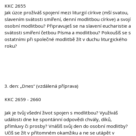
KKC 2655
Jak úzce prožíváš spojení mezi liturgií církve (mší svatou,
slavením svátosti smíření, denní modlitbou církve) a svojí
osobní modlitbou? Připravuješ se na slavení eucharistie a
svátosti smíření četbou Písma a modlitbou? Pokoušíš se s
ostatními při společné modlitbě žít v duchu liturgického
roku?
3. den: „Dnes“ (vzdálená příprava)
KKC 2659 - 2660
Jak je tvůj všední život spojen s modlitbou? Využíváš
události dne ke spontánní odpovědi chvály, díků,
přímluvy či prosby? Vnášíš svůj den do osobní modlitby?
Učíš se žít v přítomném okamžiku a ne se utápět v