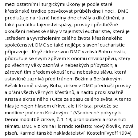
mezi ostatními liturgickými úkony je podle staré
křesťanské tradice posvěcovat průběh dne i noci... DMC
prodlužuje na různé hodiny dne chvály a díkůčinění, a
také památku tajemství spásy, prosby i předběžné
okoušení nebeské slávy v tajemství eucharistie, která je
„středem a vyvrcholením celého života křesťanského
společenství. DMC se také nejlépe slavení eucharistie
připravuje... Když církev svou DMC vzdává Bohu chválu,
přidružuje se svým zpěvem k onomu chvalozpěvu, který
po všechny věky zaznívá v nebeských příbytcích; a
zároveň tím předem okouší onu nebeskou slávu, která
ustavičně zaznívá před trůnem Božím a Beránkovým...
Avšak kromě oslavy Boha, církev v DMC přednáší prosby
a přání všech věrných křesťanů, a nadto prosí snažně
Krista a skrze něho i Otce za spásu celého světa. A tento
hlas je nejen hlasem církve, ale i Krista, protože se
modlíme jménem Kristovým...“ (Všeobecné pokyny k
Denní modlitbě církve, č. 1-19; prohloubení a rozvinutí
tématu DMC viz kniha Florindo Refatto: Nový člověk, nová
píseň, Karmelitánské nakladatelství, Kostelní Vydří 1994).