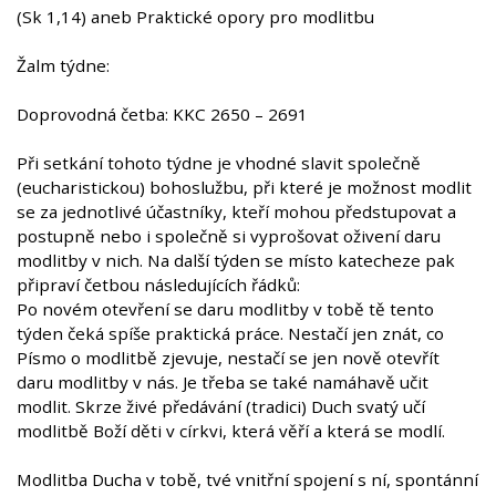
(Sk 1,14) aneb Praktické opory pro modlitbu
Žalm týdne:
Doprovodná četba: KKC 2650 – 2691
Při setkání tohoto týdne je vhodné slavit společně
(eucharistickou) bohoslužbu, při které je možnost modlit
se za jednotlivé účastníky, kteří mohou předstupovat a
postupně nebo i společně si vyprošovat oživení daru
modlitby v nich. Na další týden se místo katecheze pak
připraví četbou následujících řádků:
Po novém otevření se daru modlitby v tobě tě tento
týden čeká spíše praktická práce. Nestačí jen znát, co
Písmo o modlitbě zjevuje, nestačí se jen nově otevřít
daru modlitby v nás. Je třeba se také namáhavě učit
modlit. Skrze živé předávání (tradici) Duch svatý učí
modlitbě Boží děti v církvi, která věří a která se modlí.
Modlitba Ducha v tobě, tvé vnitřní spojení s ní, spontánní