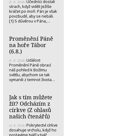
Učedníci dostali
(5. 8. 2026)
strach, když viděli Ježíše
kráčet po moři. Pán je však
povzbudil, aby se nebáli.
[1] S důvěrou v Pána,…
Proměnění Páně
na hoře Tábor
(6.8.)
Událost
(5. 8. 2026)
Proměnění Páně obrací
náš pohled k Božímu
světlu, abychom se tak
vymanili z temnot života…
Jak s tím můžete
žít? Odcházím z
církve (Z ohlasů
našich čtenářů)
Pokrytectví církve
(4. 8. 2026)
dosahuje vrcholu, když ho
postavíme tváří v tvář