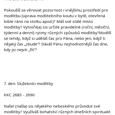
Pokoušíš se věnovat pozornost i vnějšímu prostředí pro
modlitbu (úprava modlitebního koutu v bytě, otevřená
bible ráno na stolku apod.)? Máš své stálé místo
modlitby? Vytvořil(a) sis určité pravidelné (roční, měsíční,
týdenní a denní) rytmy různých způsobů modlitby?Modlíš
se tehdy, když si uděláš čas pro Pána, nebo jen, když ti
nějaký čas „zbude“? Dáváš Pánu nejhodnotnější čas dne,
kdy jsi nejvíc „fit“?
7. den: Služebníci modlitby
KKC 2683 - 2690
Našel (našla) sis nějakého nebeského průvodce své
modlitby? Využíváš bohatství různých dnešních spiritualit