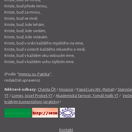
Kriste, buď přede mnou,
Kriste, buď za mnou,
Kriste, buď ve mně.
Kriste, buď, kde lehám,
Kriste, buď, kde sedám,
Kriste, buď, kde vstávám.
Kriste, buď v srdci každého myslícího na mne,
Kriste, buď v ústech každého mluvicího o mně,
Kriste, buď v každém oku vidoucím mne,
Kriste, buď v každém uchu slyšícím mne.
(Podle "
Hymnu sv. Patrika
",
redakčně upraveno)
Některé odkazy:
Charita ČR
/
Hospice
/
Papež Lev XIV. (RaVat)
/
Stanisla
YT
/
Lomec, Josef Prokeš YT
/
Akademická farnost, Tomáš Halík YT
/
Večer
krátkým komentářem (anglicky)
/
Kontakt