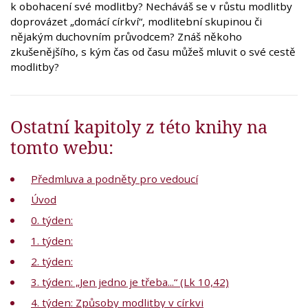
k obohacení své modlitby? Necháváš se v růstu modlitby
doprovázet „domácí církví“, modlitební skupinou či
nějakým duchovním průvodcem? Znáš někoho
zkušenějšího, s kým čas od času můžeš mluvit o své cestě
modlitby?
Ostatní kapitoly z této knihy na
tomto webu:
Předmluva a podněty pro vedoucí
Úvod
0. týden:
1. týden:
2. týden:
3. týden: „Jen jedno je třeba...“ (Lk 10,42)
4. týden: Způsoby modlitby v církvi