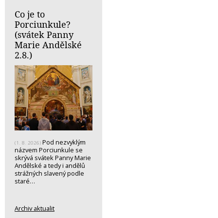
Co je to
Porciunkule?
(svátek Panny
Marie Andělské
2.8.)
Pod nezvyklým
(1. 8. 2026)
názvem Porciunkule se
skrývá svátek Panny Marie
Andělské a tedy i andělů
strážných slavený podle
staré…
Archiv aktualit