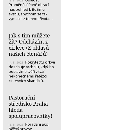
Událost
(5. 8. 2026)
Proměnění Páně obrací
náš pohled k Božímu
světlu, abychom se tak
vymanili z temnot života…
Jak s tím můžete
žít? Odcházím z
církve (Z ohlasů
našich čtenářů)
Pokrytectví církve
(4. 8. 2026)
dosahuje vrcholu, když ho
postavíme tváří v tvář
nekonečnému řetězci
církevních skandálů.
Pastorační
středisko Praha
hledá
spolupracovníky!
Pořádání akcí,
(3. 8. 2026)
běžný provoz.