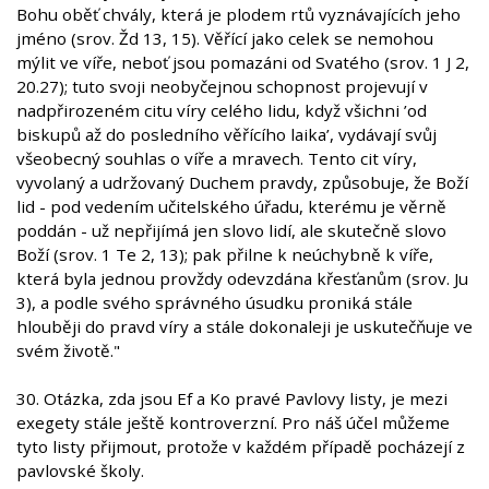
Bohu oběť chvály, která je plodem rtů vyznávajících jeho
jméno (srov. Žd 13, 15). Věřící jako celek se nemohou
mýlit ve víře, neboť jsou pomazáni od Svatého (srov. 1 J 2,
20.27); tuto svoji neobyčejnou schopnost projevují v
nadpřirozeném citu víry celého lidu, když všichni ’od
biskupů až do posledního věřícího laika’, vydávají svůj
všeobecný souhlas o víře a mravech. Tento cit víry,
vyvolaný a udržovaný Duchem pravdy, způsobuje, že Boží
lid - pod vedením učitelského úřadu, kterému je věrně
poddán - už nepřijímá jen slovo lidí, ale skutečně slovo
Boží (srov. 1 Te 2, 13); pak přilne k neúchybně k víře,
která byla jednou provždy odevzdána křesťanům (srov. Ju
3), a podle svého správného úsudku proniká stále
hlouběji do pravd víry a stále dokonaleji je uskutečňuje ve
svém životě."
30. Otázka, zda jsou Ef a Ko pravé Pavlovy listy, je mezi
exegety stále ještě kontroverzní. Pro náš účel můžeme
tyto listy přijmout, protože v každém případě pocházejí z
pavlovské školy.