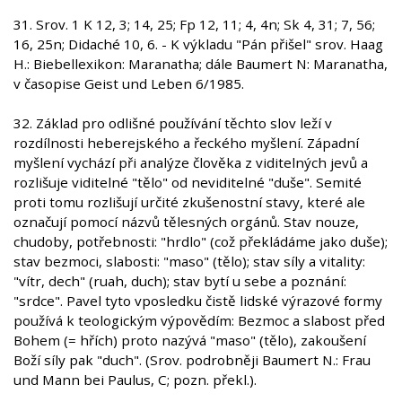
31. Srov. 1 K 12, 3; 14, 25; Fp 12, 11; 4, 4n; Sk 4, 31; 7, 56;
16, 25n; Didaché 10, 6. - K výkladu "Pán přišel" srov. Haag
H.: Biebellexikon: Maranatha; dále Baumert N: Maranatha,
v časopise Geist und Leben 6/1985.
32. Základ pro odlišné používání těchto slov leží v
rozdílnosti heberejského a řeckého myšlení. Západní
myšlení vychází při analýze člověka z viditelných jevů a
rozlišuje viditelné "tělo" od neviditelné "duše". Semité
proti tomu rozlišují určité zkušenostní stavy, které ale
označují pomocí názvů tělesných orgánů. Stav nouze,
chudoby, potřebnosti: "hrdlo" (což překládáme jako duše);
stav bezmoci, slabosti: "maso" (tělo); stav síly a vitality:
"vítr, dech" (ruah, duch); stav bytí u sebe a poznání:
"srdce". Pavel tyto vposledku čistě lidské výrazové formy
používá k teologickým výpovědím: Bezmoc a slabost před
Bohem (= hřích) proto nazývá "maso" (tělo), zakoušení
Boží síly pak "duch". (Srov. podrobněji Baumert N.: Frau
und Mann bei Paulus, C; pozn. překl.).