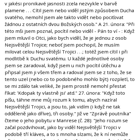
v jakési pronikavé jasnosti zcela nezvykle v barvě
plamene . . . Cítil jsem nebo viděl jistým způsobem Ducha
svatého, nemohl jsem ale takto vidět nebo pociťovat
žádnou z ostatních dvou Božských osob." A 21. února: "Při
této mši jsem poznal, pocítil nebo viděl - Pán to ví - : Když
jsem mluvil o Otci, jako bych viděl, že je jednou z osob
Nejsvětější Trojice; neboť jsem pochopil, že musím
milovat celou Nejsvětější Trojici . . .; totéž jsem cítil i při
modlitbě k Duchu svatému. U každé jednotlivé osoby
jsem se zaradoval, když jsem u nich pocítil útěchu a
připsal jsem ji všem třem a radoval jsem se z toho, že se
tento uzel (nebo co to podobného mohlo být) rozpletl, to
se mi zdálo tak veliké, že jsem prostě nemohl přestat
říkat: ’Kdopak ty vlastně jsi’ atd." 27. února: "Když toto
píšu, táhne mne můj rozum k tomu, abych nazíral
Nejsvětější Trojici, a jsou to, jak vidím (i když ne tak
odděleně jako dříve), tři osoby." Již ve "Zprávě poutníka"
čteme o jeho pobytu v Manrese (č. 28): "Jeho rozum se
začal pozdvihovat, jako by viděl Nejsvětější Trojici v
podobě tří kláves, a to s mnoha slzami, že k ní nemůže