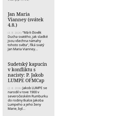
Jan Maria
Vianney (svátek
4.8.)
“Má-li člověk
(3. 8. 2026)
Ducha svatého, jak sladké
jsou všechna námahy
tohoto světa“, říká svatý
Jan Maria Vianney…
Sudetský kapucín
v konfliktu s
nacisty: P. Jakob
LUMPE OFMCap
Jakob LUMPE se
(2. 8. 2026)
narodil v rove 1900 v
severočeském Rumburku
do rodiny tkalce Jakoba
Lumpeho a jeho ženy
Marie, byl…