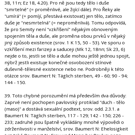
38, 11n; Ez 18, 4.20). Pro ně jsou tedy tělo i duše
"smrtelné" (= proměnlivé, ale žijící dále). Pro Řeky ale
"umírá" (= pomíjí, přestává existovat) jen tělo, zatímco
duše je "nesmrtelná" (= neproměnlivá). Tomu odpovídá,
že pro Semity není "vzkříšení" nějakým obnoveným
spojením těla a duše, ale proměna obou prvků v nějaký
jiný způsob existence (srov. 1 K 15, 50 - 53). Ve sporu o
vzkříšení mezi farizeji a saduceji (Mk 12, 18nn; Sk 23, 6)
nejde o to, jestli se tělo a duše mohou ještě jednou spojit,
nýbrž jestli existuje konečné osvobození stínové
duševně-tělesné existence nebo ne. Podrobněji k této
otázce srov. Baumert N: Täglich sterben, 49 - 60; 90 - 94;
144 - 150.
39. Toto chybné porozumění má především dva důvody:
Zaprvé není pochopen pavlovský protiklad "duch - tělo
(maso)" a dostává sexuální podtext, srov. odd. 2.3.1. a
Baumert N: Täglich sterben, 117 - 129; 142 - 150; 226 -
233; zadruhé jsou špatně vykládány mnohé výpovědi o
zdrženlivosti v manželství, srov. Baumert N: Ehelosigkeit