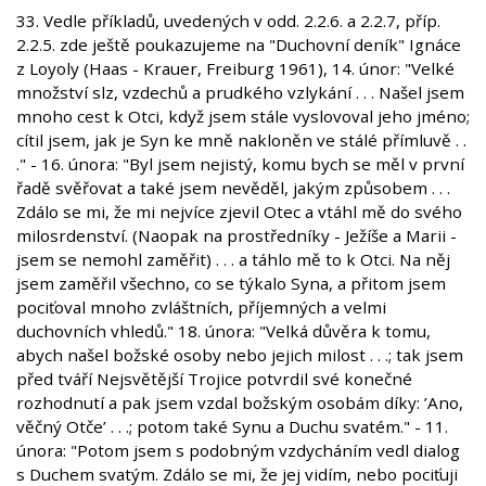
33. Vedle příkladů, uvedených v odd. 2.2.6. a 2.2.7, příp.
2.2.5. zde ještě poukazujeme na "Duchovní deník" Ignáce
z Loyoly (Haas - Krauer, Freiburg 1961), 14. únor: "Velké
množství slz, vzdechů a prudkého vzlykání . . . Našel jsem
mnoho cest k Otci, když jsem stále vyslovoval jeho jméno;
cítil jsem, jak je Syn ke mně nakloněn ve stálé přímluvě . .
." - 16. února: "Byl jsem nejistý, komu bych se měl v první
řadě svěřovat a také jsem nevěděl, jakým způsobem . . .
Zdálo se mi, že mi nejvíce zjevil Otec a vtáhl mě do svého
milosrdenství. (Naopak na prostředníky - Ježíše a Marii -
jsem se nemohl zaměřit) . . . a táhlo mě to k Otci. Na něj
jsem zaměřil všechno, co se týkalo Syna, a přitom jsem
pociťoval mnoho zvláštních, příjemných a velmi
duchovních vhledů." 18. února: "Velká důvěra k tomu,
abych našel božské osoby nebo jejich milost . . .; tak jsem
před tváří Nejsvětější Trojice potvrdil své konečné
rozhodnutí a pak jsem vzdal božským osobám díky: ’Ano,
věčný Otče’ . . .; potom také Synu a Duchu svatém." - 11.
února: "Potom jsem s podobným vzdycháním vedl dialog
s Duchem svatým. Zdálo se mi, že jej vidím, nebo pociťuji