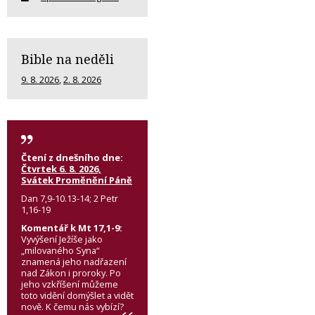
Bible na neděli
9. 8. 2026
,
2. 8. 2026
Čtení z dnešního dne:
Čtvrtek 6. 8. 2026,
Svátek Proměnění Páně
Dan 7,9-10.13-14; 2 Petr
1,16-19
Komentář k Mt 17,1-9:
Vyvýšení Ježíše jako
„milovaného Syna“
znamená jeho nadřazení
nad Zákon i proroky. Po
jeho vzkříšení můžeme
toto vidění domýšlet a vidět
nově. K čemu nás vybízí?