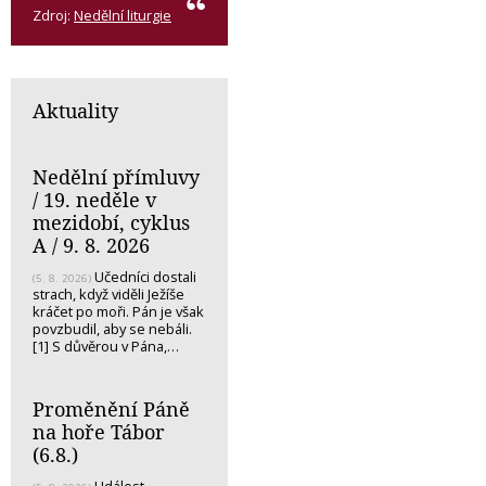
Zdroj:
Nedělní liturgie
Aktuality
Nedělní přímluvy
/ 19. neděle v
mezidobí, cyklus
A / 9. 8. 2026
Učedníci dostali
(5. 8. 2026)
strach, když viděli Ježíše
kráčet po moři. Pán je však
povzbudil, aby se nebáli.
[1] S důvěrou v Pána,…
Proměnění Páně
na hoře Tábor
(6.8.)