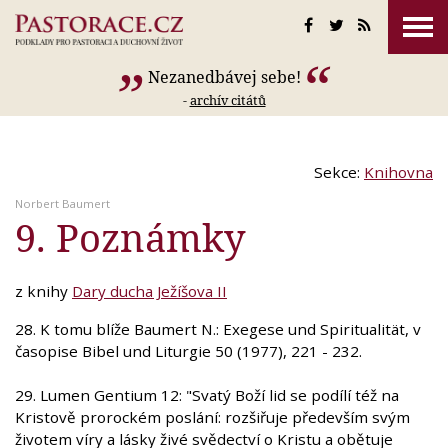
Nezanedbávej sebe!
-
archív citátů
Sekce:
Knihovna
Norbert Baumert
9. Poznámky
z knihy
Dary ducha Ježíšova II
28. K tomu blíže Baumert N.: Exegese und Spiritualität, v
časopise Bibel und Liturgie 50 (1977), 221 - 232.
29. Lumen Gentium 12: "Svatý Boží lid se podílí též na
Kristově prorockém poslání: rozšiřuje především svým
životem víry a lásky živé svědectví o Kristu a obětuje