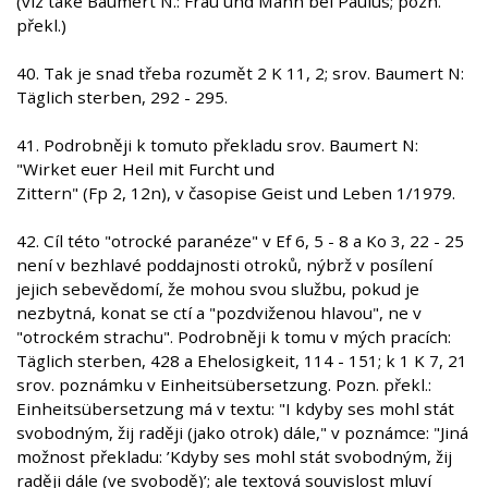
(viz také Baumert N.: Frau und Mann bei Paulus; pozn.
překl.)
40. Tak je snad třeba rozumět 2 K 11, 2; srov. Baumert N:
Täglich sterben, 292 - 295.
41. Podrobněji k tomuto překladu srov. Baumert N:
"Wirket euer Heil mit Furcht und
Zittern" (Fp 2, 12n), v časopise Geist und Leben 1/1979.
42. Cíl této "otrocké paranéze" v Ef 6, 5 - 8 a Ko 3, 22 - 25
není v bezhlavé poddajnosti otroků, nýbrž v posílení
jejich sebevědomí, že mohou svou službu, pokud je
nezbytná, konat se ctí a "pozdviženou hlavou", ne v
"otrockém strachu". Podrobněji k tomu v mých pracích:
Täglich sterben, 428 a Ehelosigkeit, 114 - 151; k 1 K 7, 21
srov. poznámku v Einheitsübersetzung. Pozn. překl.:
Einheitsübersetzung má v textu: "I kdyby ses mohl stát
svobodným, žij raději (jako otrok) dále," v poznámce: "Jiná
možnost překladu: ’Kdyby ses mohl stát svobodným, žij
raději dále (ve svobodě)’; ale textová souvislost mluví