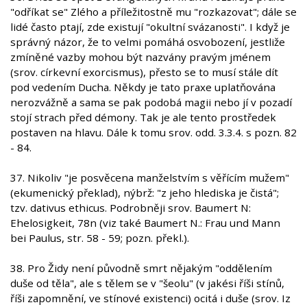
"odříkat se" Zlého a příležitostně mu "rozkazovat"; dále se
lidé často ptají, zde existují "okultní svázanosti". I když je
správný názor, že to velmi pomáhá osvobození, jestliže
zmíněné vazby mohou být nazvány pravým jménem
(srov. církevní exorcismus), přesto se to musí stále dít
pod vedením Ducha. Někdy je tato praxe uplatňována
nerozvážně a sama se pak podobá magii nebo jí v pozadí
stojí strach před démony. Tak je ale tento prostředek
postaven na hlavu. Dále k tomu srov. odd. 3.3.4. s pozn. 82
- 84.
37. Nikoliv "je posvěcena manželstvím s věřícím mužem"
(ekumenický překlad), nýbrž: "z jeho hlediska je čistá";
tzv. dativus ethicus. Podrobněji srov. Baumert N:
Ehelosigkeit, 78n (viz také Baumert N.: Frau und Mann
bei Paulus, str. 58 - 59; pozn. překl.).
38. Pro Židy není původně smrt nějakým "oddělením
duše od těla", ale s tělem se v "šeolu" (v jakési říši stínů,
říši zapomnění, ve stínové existenci) ocitá i duše (srov. Iz