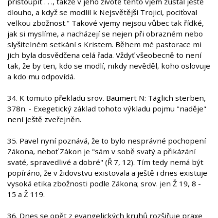
přistoupit . . ., takže v jeho životě tento vjem zůstal ještě
dlouho, a když se modlil k Nejsvětější Trojici, pociťoval
velkou zbožnost." Takové vjemy nejsou vůbec tak řídké,
jak si myslíme, a nacházejí se nejen při obrazném nebo
slyšitelném setkání s Kristem. Během mé pastorace mi
jich byla dosvědčena celá řada. Vždyť všeobecně to není
tak, že by ten, kdo se modlí, nikdy nevěděl, koho oslovuje
a kdo mu odpovídá.
34. K tomuto překladu srov. Baumert N: Täglich sterben,
378n. - Exegetický základ tohoto výkladu pojmu "naděje"
není ještě zveřejněn.
35. Pavel nyní poznává, že to bylo nesprávné pochopení
Zákona, neboť Zákon je "sám v sobě svatý a přikázání
svaté, spravedlivé a dobré" (Ř 7, 12). Tím tedy nemá být
popíráno, že v židovstvu existovala a ještě i dnes existuje
vysoká etika zbožnosti podle Zákona; srov. jen Ž 19, 8 -
15 a Ž 119.
36. Dnes se opět z evangelických kruhů rozšiřuje praxe