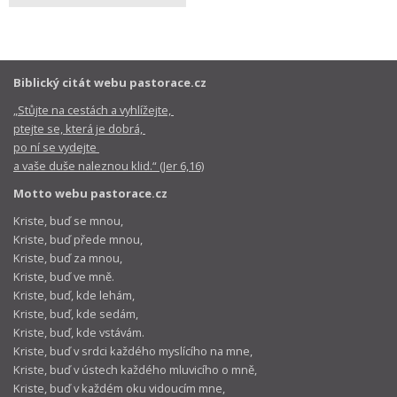
Biblický citát webu pastorace.cz
„Stůjte na cestách a vyhlížejte,
ptejte se, která je dobrá,
po ní se vydejte
a vaše duše naleznou klid.“ (Jer 6,16)
Motto webu pastorace.cz
Kriste, buď se mnou,
Kriste, buď přede mnou,
Kriste, buď za mnou,
Kriste, buď ve mně.
Kriste, buď, kde lehám,
Kriste, buď, kde sedám,
Kriste, buď, kde vstávám.
Kriste, buď v srdci každého myslícího na mne,
Kriste, buď v ústech každého mluvicího o mně,
Kriste, buď v každém oku vidoucím mne,