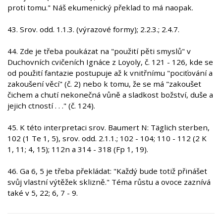
proti tomu." Náš ekumenický překlad to má naopak.
43. Srov. odd. 1.1.3. (výrazové formy); 2.2.3.; 2.4.7.
44. Zde je třeba poukázat na "použití pěti smyslů" v
Duchovních cvičeních Ignáce z Loyoly, č. 121 - 126, kde se
od použití fantazie postupuje až k vnitřnímu "pociťování a
zakoušení věcí" (č. 2) nebo k tomu, že se má "zakoušet
čichem a chutí nekonečná vůně a sladkost božství, duše a
jejich ctností . . ." (č. 124).
45. K této interpretaci srov. Baumert N: Täglich sterben,
102 (1 Te 1, 5), srov. odd. 2.1.1.; 102 - 104; 110 - 112 (2 K
1, 11; 4, 15); 112n a 314 - 318 (Fp 1, 19).
46. Ga 6, 5 je třeba překládat: "Každý bude totiž přinášet
svůj vlastní výtěžek sklizně." Téma růstu a ovoce zaznívá
také v 5, 22; 6, 7 - 9.