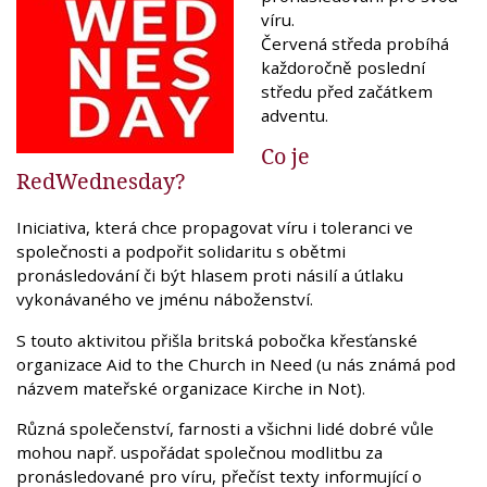
víru.
Červená středa probíhá
každoročně poslední
středu před začátkem
adventu.
Co je
RedWednesday?
Iniciativa, která chce propagovat víru i toleranci ve
společnosti a podpořit solidaritu s obětmi
pronásledování či být hlasem proti násilí a útlaku
vykonávaného ve jménu náboženství.
S touto aktivitou přišla britská pobočka křesťanské
organizace Aid to the Church in Need (u nás známá pod
názvem mateřské organizace Kirche in Not).
Různá společenství, farnosti a všichni lidé dobré vůle
mohou např. uspořádat společnou modlitbu za
pronásledované pro víru, přečíst texty informující o