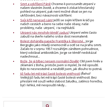
Smrt a vzkříšení Páně
Chceme-li porozumět utrpení v
našem vlastním životě, a chceme-li získat křesťanský
pohled na utrpení, pak není možné dívat se jen na
ukřižování, bez návaznosti vzkříšení.
Svůj kříž neneseš sám!
Ježíš se svým křížem kráčí po
našich cestách a bere na sebe naše obavy, naše
problémy, naše utrpení, i ta nejhlubší.
Utrpení nás mnohdy téměř zadusí
Utrpení velmi často
zabuší na dveře našeho srdce dost neomaleně.
Bolest doháněla papeže Františka k šílenství...
Jorge
Bergoglio jako mladý onemocněl a ocitl se na prahu smrti.
Začalo to v srpnu 1957 rozsáhlým zánětem pohrudnice,
který odolával antibiotikům. Jorge se téměř nedokázal
nadechnout...
Bože, že já blbec nejsem normální člověk!
Cítil jsem hněv a
zklamání z Boha, protože jsem si myslel, že mě opouští.
Bylo to nesnesitelné a nevěděl jsem, jak dlouho to potrvá.
Již řadu let mě trápí časté bolesti vnitřností
(Řehoř
Veliký) Již řadu let mě trápí časté bolesti vnitřností. Bez
přestání mě souží velká slabost žaludku, zatímco horečka,
byť i lehká, mě neopouští nikdy...