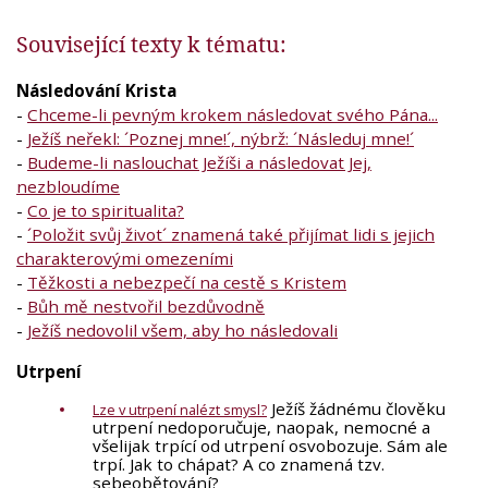
Související texty k tématu:
Následování Krista
-
Chceme-li pevným krokem následovat svého Pána...
-
Ježíš neřekl: ´Poznej mne!´, nýbrž: ´Následuj mne!´
-
Budeme-li naslouchat Ježíši a následovat Jej,
nezbloudíme
-
Co je to spiritualita?
-
´Položit svůj život´ znamená také přijímat lidi s jejich
charakterovými omezeními
-
Těžkosti a nebezpečí na cestě s Kristem
-
Bůh mě nestvořil bezdůvodně
-
Ježíš nedovolil všem, aby ho následovali
Utrpení
Ježíš žádnému člověku
Lze v utrpení nalézt smysl?
utrpení nedoporučuje, naopak, nemocné a
všelijak trpící od utrpení osvobozuje. Sám ale
trpí. Jak to chápat? A co znamená tzv.
sebeobětování?