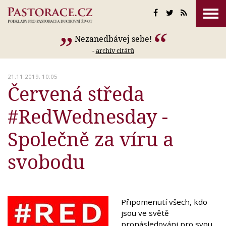
Nezanedbávej sebe!
-
archív citátů
21.11.2019, 10:05
Červená středa
#RedWednesday -
Společně za víru a
svobodu
Připomenutí všech, kdo
jsou ve světě
pronásledováni pro svou