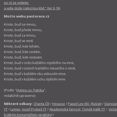
po ní se vydejte
a vaše duše naleznou klid.“ (Jer 6,16)
Motto webu pastorace.cz
Kriste, buď se mnou,
Kriste, buď přede mnou,
Kriste, buď za mnou,
Kriste, buď ve mně.
Kriste, buď, kde lehám,
Kriste, buď, kde sedám,
Kriste, buď, kde vstávám.
Kriste, buď v srdci každého myslícího na mne,
Kriste, buď v ústech každého mluvicího o mně,
Kriste, buď v každém oku vidoucím mne,
Kriste, buď v každém uchu slyšícím mne.
(Podle "
Hymnu sv. Patrika
",
redakčně upraveno)
Některé odkazy:
Charita ČR
/
Hospice
/
Papež Lev XIV. (RaVat)
/
Stanisla
YT
/
Lomec, Josef Prokeš YT
/
Akademická farnost, Tomáš Halík YT
/
Večer
krátkým komentářem (anglicky)
/