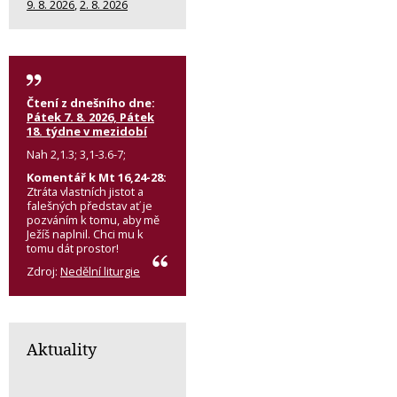
9. 8. 2026
,
2. 8. 2026
Čtení z dnešního dne:
Pátek 7. 8. 2026, Pátek
18. týdne v mezidobí
Nah 2,1.3; 3,1-3.6-7;
Komentář k Mt 16,24-28:
Ztráta vlastních jistot a
falešných představ ať je
pozváním k tomu, aby mě
Ježíš naplnil. Chci mu k
tomu dát prostor!
Zdroj:
Nedělní liturgie
Aktuality