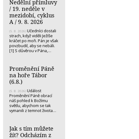
Nedělní přímluvy
/ 19. neděle v
mezidobí, cyklus
A / 9. 8. 2026
Učedníci dostali
(5. 8. 2026)
strach, když viděli Ježíše
kráčet po moři. Pán je však
povzbudil, aby se nebáli.
[1] S důvěrou v Pána,…
Proměnění Páně
na hoře Tábor
(6.8.)
Událost
(5. 8. 2026)
Proměnění Páně obrací
náš pohled k Božímu
světlu, abychom se tak
vymanili z temnot života…
Jak s tím můžete
žít? Odcházím z