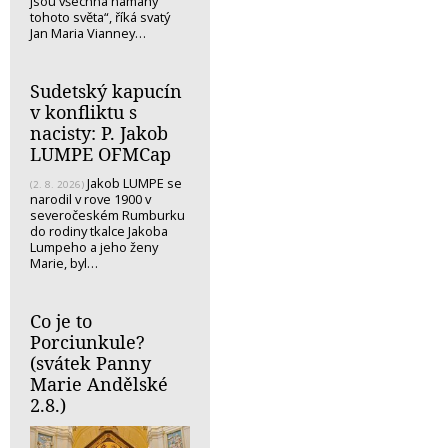
jsou všechna námahy
tohoto světa“, říká svatý
Jan Maria Vianney…
Sudetský kapucín
v konfliktu s
nacisty: P. Jakob
LUMPE OFMCap
Jakob LUMPE se
(2. 8. 2026)
narodil v rove 1900 v
severočeském Rumburku
do rodiny tkalce Jakoba
Lumpeho a jeho ženy
Marie, byl…
Co je to
Porciunkule?
(svátek Panny
Marie Andělské
2.8.)