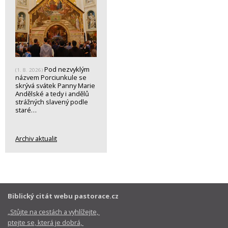
Pod nezvyklým
(1. 8. 2026)
názvem Porciunkule se
skrývá svátek Panny Marie
Andělské a tedy i andělů
strážných slavený podle
staré…
Archiv aktualit
Biblický citát webu pastorace.cz
„Stůjte na cestách a vyhlížejte,
ptejte se, která je dobrá,