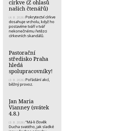
církve (Z ohlasů
našich čtenářů)
Pokrytectví církve
(4. 8. 2026)
dosahuje vrcholu, když ho
postavíme tváří v tvář
nekonečnému řetězci
církevních skandálů.
Pastorační
středisko Praha
hledá
spolupracovníky!
Pořádání akcí,
(3. 8. 2026)
běžný provoz.
Jan Maria
Vianney (svátek
4.8.)
“Má-li člověk
(3. 8. 2026)
Ducha svatého, jak sladké