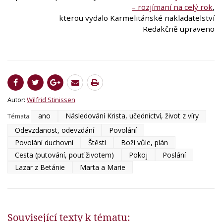
– rozjímaní na celý rok
,
kterou vydalo Karmelitánské nakladatelství
Redakčně upraveno
Autor:
Wilfrid Stinissen
ano
Následování Krista, učednictví, život z víry
Témata:
Odevzdanost, odevzdání
Povolání
Povolání duchovní
Štěstí
Boží vůle, plán
Cesta (putování, pouť životem)
Pokoj
Poslání
Lazar z Betánie
Marta a Marie
Související texty k tématu: