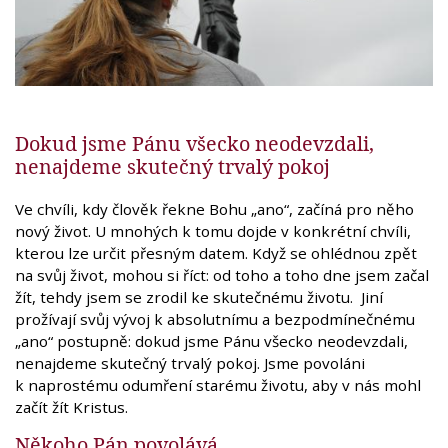
Dokud jsme Pánu všecko neodevzdali,
nenajdeme skutečný trvalý pokoj
Ve chvíli, kdy člověk řekne Bohu „ano“, začíná pro něho
nový život. U mnohých k tomu dojde v konkrétní chvíli,
kterou lze určit přesným datem. Když se ohlédnou zpět
na svůj život, mohou si říct: od toho a toho dne jsem začal
žít, tehdy jsem se zrodil ke skutečnému životu. Jiní
prožívají svůj vývoj k absolutnímu a bezpodmínečnému
„ano“ postupně: dokud jsme Pánu všecko neodevzdali,
nenajdeme skutečný trvalý pokoj. Jsme povoláni
k naprostému odumření starému životu, aby v nás mohl
začít žít Kristus.
Někoho Pán povolává,