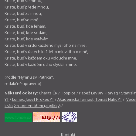
Kriste, buď se mnou,
Kriste, buď přede mnou,
Kriste, buď za mnou,
Kriste, buď ve mně.
Kriste, buď, kde lehám,
Kriste, buď, kde sedám,
Kriste, buď, kde vstávám.
Kriste, buď v srdci každého myslícího na mne,
Kriste, buď v ústech každého mluvicího o mně,
Kriste, buď v každém oku vidoucím mne,
Kriste, buď v každém uchu slyšícím mne.
(Podle "
Hymnu sv. Patrika
",
redakčně upraveno)
Některé odkazy:
Charita ČR
/
Hospice
/
Papež Lev XIV. (RaVat)
/
Stanisla
YT
/
Lomec, Josef Prokeš YT
/
Akademická farnost, Tomáš Halík YT
/
Večer
krátkým komentářem (anglicky)
/
Kontakt