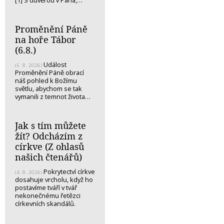
[1] S důvěrou v Pána,…
Proměnění Páně
na hoře Tábor
(6.8.)
Událost
(5. 8. 2026)
Proměnění Páně obrací
náš pohled k Božímu
světlu, abychom se tak
vymanili z temnot života…
Jak s tím můžete
žít? Odcházím z
církve (Z ohlasů
našich čtenářů)
Pokrytectví církve
(4. 8. 2026)
dosahuje vrcholu, když ho
postavíme tváří v tvář
nekonečnému řetězci
církevních skandálů.