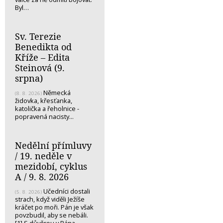
Byl…
Sv. Terezie
Benedikta od
Kříže – Edita
Steinová (9.
srpna)
Německá
(8. 8. 2026)
židovka, křesťanka,
katolička a řeholnice -
popravená nacisty...
Nedělní přímluvy
/ 19. neděle v
mezidobí, cyklus
A / 9. 8. 2026
Učedníci dostali
(5. 8. 2026)
strach, když viděli Ježíše
kráčet po moři. Pán je však
povzbudil, aby se nebáli.