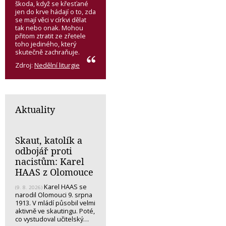
škoda, když se křesťané
jen do krve hádají o to, zda
se mají věci v církvi dělat
tak nebo onak. Mohou
přitom ztratit ze zřetele
toho jediného, který
skutečně zachraňuje.
Zdroj:
Nedělní liturgie
Aktuality
Skaut, katolík a
odbojář proti
nacistům: Karel
HAAS z Olomouce
Karel HAAS se
(9. 8. 2026)
narodil Olomouci 9. srpna
1913. V mládí působil velmi
aktivně ve skautingu. Poté,
co vystudoval učitelský…