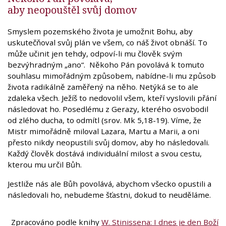
aby neopouštěl svůj domov
Smyslem pozemského života je umožnit Bohu, aby
uskutečňoval svůj plán ve všem, co náš život obnáší. To
může učinit jen tehdy, odpoví-li mu člověk svým
bezvýhradným „ano“. Někoho Pán povolává k tomuto
souhlasu mimořádným způsobem, nabídne-li mu způsob
života radikálně zaměřený na něho. Netýká se to ale
zdaleka všech. Ježíš to nedovolil všem, kteří vyslovili přání
následovat ho. Posedlému z Gerazy, kterého osvobodil
od zlého ducha, to odmítl (srov. Mk 5,18-19). Víme, že
Mistr mimořádně miloval Lazara, Martu a Marii, a oni
přesto nikdy neopustili svůj domov, aby ho následovali.
Každý člověk dostává individuální milost a svou cestu,
kterou mu určil Bůh.
Jestliže nás ale Bůh povolává, abychom všecko opustili a
následovali ho, nebudeme šťastni, dokud to neuděláme.
Zpracováno podle knihy
W. Stinissena: I dnes je den Boží