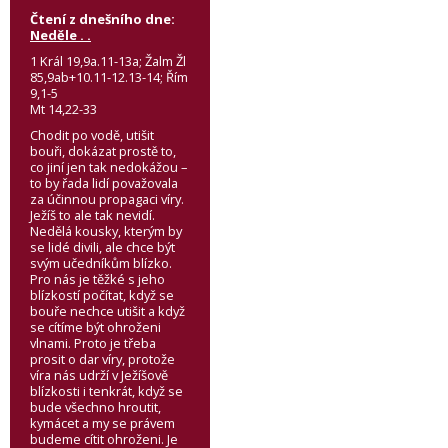
Čtení z dnešního dne:
Neděle . .
1 Král 19,9a.11-13a; Žalm Žl
85,9ab+10.11-12.13-14; Řím
9,1-5
Mt 14,22-33
Chodit po vodě, utišit
bouři, dokázat prostě to,
co jiní jen tak nedokážou –
to by řada lidí považovala
za účinnou propagaci víry.
Ježíš to ale tak nevidí.
Nedělá kousky, kterým by
se lidé divili, ale chce být
svým učedníkům blízko.
Pro nás je těžké s jeho
blízkostí počítat, když se
bouře nechce utišit a když
se cítíme být ohroženi
vlnami. Proto je třeba
prosit o dar víry, protože
víra nás udrží v Ježíšově
blízkosti i tenkrát, když se
bude všechno hroutit,
kymácet a my se právem
budeme cítit ohroženi. Je