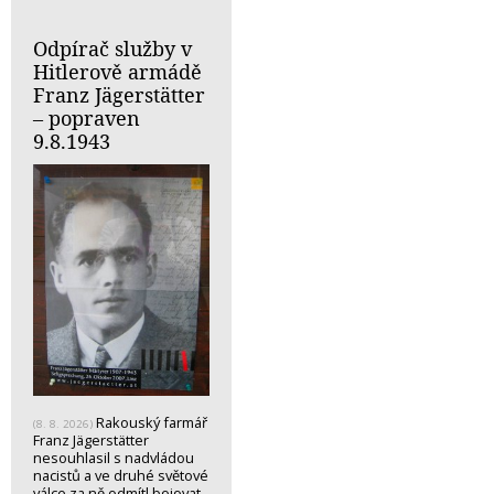
Odpírač služby v
Hitlerově armádě
Franz Jägerstätter
– popraven
9.8.1943
Rakouský farmář
(8. 8. 2026)
Franz Jägerstätter
nesouhlasil s nadvládou
nacistů a ve druhé světové
válce za ně odmítl bojovat.