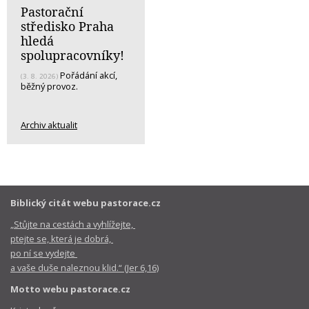
Pastorační
středisko Praha
hledá
spolupracovníky!
Pořádání akcí,
(3. 8. 2026)
běžný provoz.
Archiv aktualit
Biblický citát webu pastorace.cz
„Stůjte na cestách a vyhlížejte,
ptejte se, která je dobrá,
po ní se vydejte
a vaše duše naleznou klid.“ (Jer 6,16)
Motto webu pastorace.cz