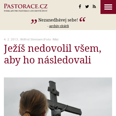
Nezanedbávej sebe!
-
archív citátů
4. 2. 2013 ,
Wilfrid Stinissen
(Foto: IMa)
Ježíš nedovolil všem,
aby ho následovali