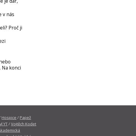
e je dar,
e v nás
li? Proč ji
ezi
 nebo
o. Na konci
/
Hospice
/
Papež
yl YT
/
Vojtěch Kodet
Akademická