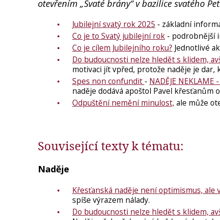
otevřením „Svaté brány“ v bazilice svatého Pet
Jubilejní svatý rok 2025
- základní inform
Co je to Svatý jubilejní rok
- podrobnější 
Co je cílem Jubilejního roku?
Jednotlivé akc
Do budoucnosti nelze hledět s klidem, avš
motivaci jít vpřed, protože naděje je da
Spes non confundit
-
NADĚJE NEKLAME 
naděje dodává apoštol Pavel křesťanům o
Odpuštění nemění minulost,
ale může ote
Související texty k tématu:
Naděje
Křesťanská naděje není optimismus, ale v
spíše výrazem nálady.
Do budoucnosti nelze hledět s klidem, avš