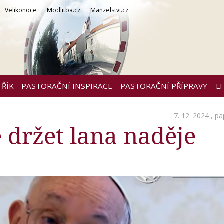
Velikonoce
Modlitba.cz
Manzelstvi.cz
TŘÍK
PASTORAČNÍ INSPIRACE
PASTORAČNÍ PŘÍPRAVY
L
7. 12. 2024 ,
pa
držet lana naděje