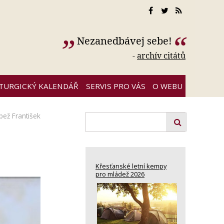
Nezanedbávej sebe!
-
archív citátů
ITURGICKÝ KALENDÁŘ
SERVIS PRO VÁS
O WEBU
pež František
Křesťanské letní kempy
pro mládež 2026