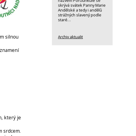
názvem Porciunkule se
skrývá svátek Panny Marie
Andělské a tedy i andělů
strážných slavený podle
staré…
ám silnou
Archiv aktualit
 znamení
 který je
m srdcem.