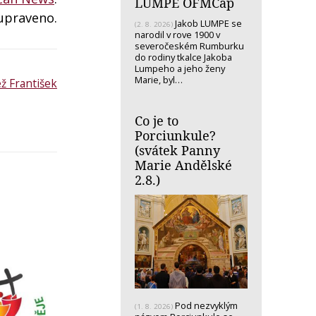
LUMPE OFMCap
upraveno.
Jakob LUMPE se
(2. 8. 2026)
narodil v rove 1900 v
severočeském Rumburku
do rodiny tkalce Jakoba
Lumpeho a jeho ženy
Marie, byl…
ž František
Co je to
Porciunkule?
(svátek Panny
Marie Andělské
2.8.)
Pod nezvyklým
(1. 8. 2026)