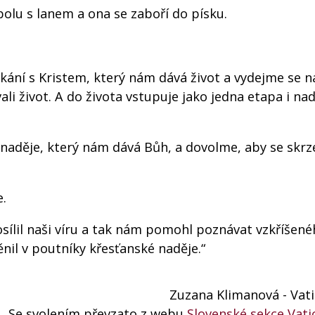
polu s lanem a ona se zaboří do písku.
ání s Kristem, který nám dává život a vydejme se n
li život. A do života vstupuje jako jedna etapa i nad
aděje, který nám dává Bůh, a dovolme, aby se skrz
.
sílil naši víru a tak nám pomohl poznávat vzkříšené
il v poutníky křesťanské naděje.“
Zuzana Klimanová - Vat
Se svolením převzato z webu
Slovenské sekce Vat