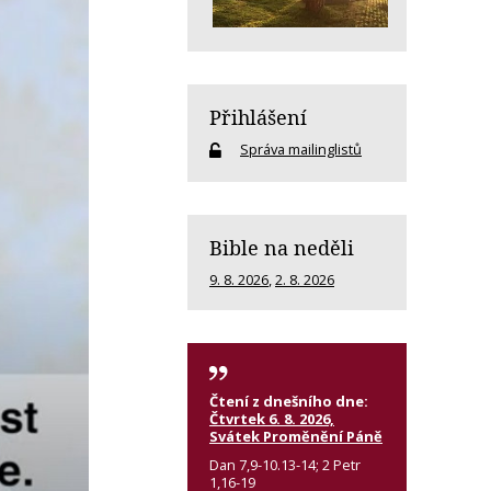
Přihlášení
Správa mailinglistů
Bible na neděli
9. 8. 2026
,
2. 8. 2026
Čtení z dnešního dne:
Čtvrtek 6. 8. 2026,
Svátek Proměnění Páně
Dan 7,9-10.13-14; 2 Petr
1,16-19