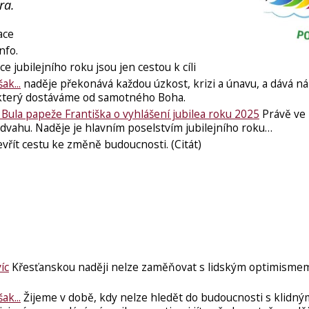
ra.
ace
info.
e jubilejního roku jsou jen cestou k cíli
ak...
naděje překonává každou úzkost, krizi a únavu, a dává n
r, který dostáváme od samotného Boha.
-
Bula papeže Františka o vyhlášení jubilea roku 2025
Právě ve
dvahu. Naděje je hlavním poselstvím jubilejního roku…
vřít cestu ke změně budoucnosti. (Citát)
íc
Křesťanskou naději nelze zaměňovat s lidským optimismem,
ak...
Žijeme v době, kdy nelze hledět do budoucnosti s klidný