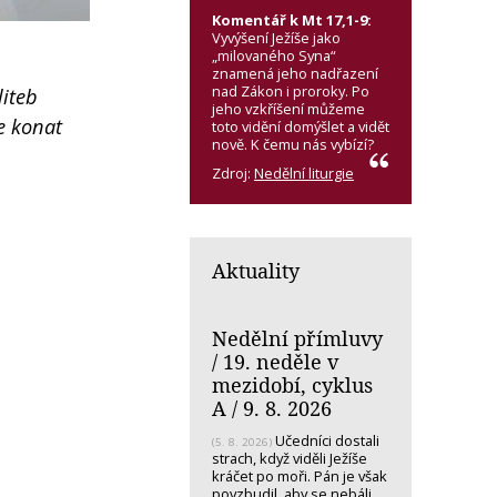
Komentář k Mt 17,1-9:
Vyvýšení Ježíše jako
„milovaného Syna“
znamená jeho nadřazení
nad Zákon i proroky. Po
liteb
jeho vzkříšení můžeme
e konat
toto vidění domýšlet a vidět
nově. K čemu nás vybízí?
Zdroj:
Nedělní liturgie
Aktuality
Nedělní přímluvy
/ 19. neděle v
mezidobí, cyklus
A / 9. 8. 2026
Učedníci dostali
(5. 8. 2026)
strach, když viděli Ježíše
kráčet po moři. Pán je však
povzbudil, aby se nebáli.