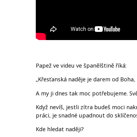
Papež ve videu ve španělštině říká:
„Křesťanská naděje je darem od Boha, k
A my ji dnes tak moc potřebujeme. Svět
Když nevíš, jestli zítra budeš moci na
práci, je snadné upadnout do sklíčenos
Kde hledat naději?