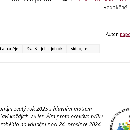
Redakčně 
Autor:
pape
í a naděje
Svatý - jubilejní rok
video, reels...
zahájil Svatý rok 2025 s hlavním mottem
slaví každých 25 let. Řím proto očekává příliv
proběhlo na vánoční noci 24. prosince 2024