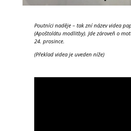
Poutníci naděje – tak zní název videa p
(Apoštolátu modlitby). Jde zároveň o mot
24. prosince.
(Překlad videa je uveden níže)