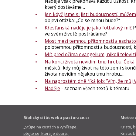
Naděje však překonává každou úzkost, kriz
který dostáváme…
Jen když jsme si jisti budoucností, můžem
objeví otázka: „Co se mnou bude?“
Křesťanská naděje je jako fotbalový míč
P
ve svém životě postrádáme?
Most mezi temnou přítomností a eschato
polotemnou přítomností a budoucností, kt
Mít před očima evangelium, nikoli televizi
Na konci života nevidím tmu hrobu. Čeká
měsíců, kdy můj život na této zemi skončí. V
života nevidím nějakou tmu hrobu,…
Na naprostém dně říká Job: “Vím, že můj V
Naděje
- seznam všech textů k tématu
Biblický citát webu pastorace.cz
Motto 
„Stůjte na cestách a vyhlížejte,
Kriste, 
ptejte se, která je dobrá,
Kriste,