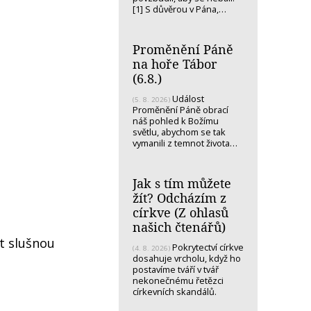
[1] S důvěrou v Pána,…
Proměnění Páně
na hoře Tábor
(6.8.)
Událost
(5. 8. 2026)
Proměnění Páně obrací
náš pohled k Božímu
světlu, abychom se tak
vymanili z temnot života…
Jak s tím můžete
žít? Odcházím z
církve (Z ohlasů
našich čtenářů)
ít slušnou
Pokrytectví církve
(4. 8. 2026)
dosahuje vrcholu, když ho
postavíme tváří v tvář
nekonečnému řetězci
církevních skandálů.