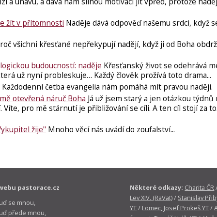
i a únavu, a dává nám silnou motivaci jít vpřed, protože naděj
e žít v přítomnosti
Naděje dává odpověď našemu srdci, ​když s
roč všichni křesťané nepřekypují nadějí, když ji od Boha obdrže
logickou budoucností: naděje
Křesťanský život se odehrává m
erá už nyní probleskuje… Každý člověk prožívá toto drama...
Každodenní četba evangelia nám pomáhá mít pravou naději.
 mě otevřená náruč Boha
Já už jsem starý a jen otázkou týdnů
íte, pro mě stárnutí je přibližování se cíli. A ten cíl stojí za t
ykupitel žije"
Mnoho věcí nás uvádí do zoufalství...
webu pastorace.cz
Některé odkazy:
Charita ČR
Lev XIV. (RaVat)
/
Stanislav Přib
buď se mnou,
YT
/
Lomec, Josef Prokeš YT
/
 buď přede mnou,