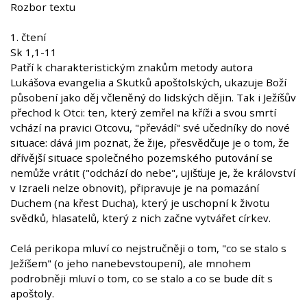
Rozbor textu
1. čtení
Sk 1,1-11
Patří k charakteristickým znakům metody autora
Lukášova evangelia a Skutků apoštolských, ukazuje Boží
působení jako děj včleněný do lidských dějin. Tak i Ježíšův
přechod k Otci: ten, který zemřel na kříži a svou smrtí
vchází na pravici Otcovu, "převádí" své učedníky do nové
situace: dává jim poznat, že žije, přesvědčuje je o tom, že
dřívější situace společného pozemského putování se
nemůže vrátit ("odchází do nebe", ujišťuje je, že království
v Izraeli nelze obnovit), připravuje je na pomazání
Duchem (na křest Ducha), který je uschopní k životu
svědků, hlasatelů, který z nich začne vytvářet církev.
Celá perikopa mluví co nejstručněji o tom, "co se stalo s
Ježíšem" (o jeho nanebevstoupení), ale mnohem
podrobněji mluví o tom, co se stalo a co se bude dít s
apoštoly.