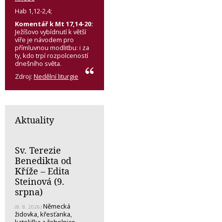
Hab 1,12-2,4;
Komentář k Mt 17,14-20:
Ježíšovo vybídnutí k větší
víře je návodem pro
přímluvnou modlitbu: i za
ty, kdo trpí rozpolceností
dnešního světa.
Zdroj:
Nedělní liturgie
Aktuality
Sv. Terezie
Benedikta od
Kříže – Edita
Steinová (9.
srpna)
Německá
(8. 8. 2026)
židovka, křesťanka,
katolička a řeholnice -