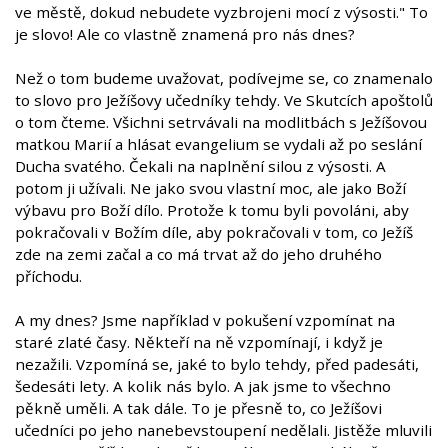
ve městě, dokud nebudete vyzbrojeni mocí z výsosti." To
je slovo! Ale co vlastně znamená pro nás dnes?
Než o tom budeme uvažovat, podívejme se, co znamenalo
to slovo pro Ježíšovy učedníky tehdy. Ve Skutcích apoštolů
o tom čteme. Všichni setrvávali na modlitbách s Ježíšovou
matkou Marií a hlásat evangelium se vydali až po seslání
Ducha svatého. Čekali na naplnění silou z výsosti. A
potom ji užívali. Ne jako svou vlastní moc, ale jako Boží
výbavu pro Boží dílo. Protože k tomu byli povoláni, aby
pokračovali v Božím díle, aby pokračovali v tom, co Ježíš
zde na zemi začal a co má trvat až do jeho druhého
příchodu.
A my dnes? Jsme například v pokušení vzpomínat na
staré zlaté časy. Někteří na ně vzpomínají, i když je
nezažili. Vzpomíná se, jaké to bylo tehdy, před padesáti,
šedesáti lety. A kolik nás bylo. A jak jsme to všechno
pěkně uměli. A tak dále. To je přesně to, co Ježíšovi
učedníci po jeho nanebevstoupení nedělali. Jistěže mluvili