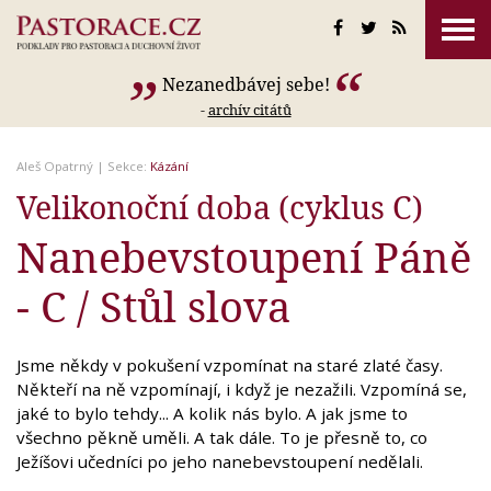
Nezanedbávej sebe!
-
archív citátů
Aleš Opatrný
| Sekce:
Kázání
Velikonoční doba (cyklus C)
Nanebevstoupení Páně
- C / Stůl slova
Jsme někdy v pokušení vzpomínat na staré zlaté časy.
Někteří na ně vzpomínají, i když je nezažili. Vzpomíná se,
jaké to bylo tehdy... A kolik nás bylo. A jak jsme to
všechno pěkně uměli. A tak dále. To je přesně to, co
Ježíšovi učedníci po jeho nanebevstoupení nedělali.