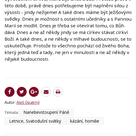
této době, právě dnes potřebujeme být naplněni silou z
výsosti - jindy nežijeme! A také dnes máme být Ježíšovými
svědky. Dnes je možnost s ostatními učedníky a s Pannou
Marií se modlit. Dnes je třeba se otevírat tomu, co Bůh
dává. Dnes a ne až někdy jindy se má církev stávat církví
Boží. A také dnes, a ne někdy v mlhavé budoucnosti, se to
uskutečňuje. Protože to všechno pochází od živého Boha,
který jedná teď a tady, ne jen v minulosti a ne až někdy v
nějaké budoucnosti.
Autor:
Aleš Opatrný
Nanebevstoupení Páně
Témata:
Letnice, Svatodušní svátky
kázání, homilie