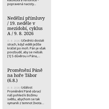
popravená nacisty...
Nedělní přímluvy
/ 19. neděle v
mezidobí, cyklus
A / 9. 8. 2026
Učedníci dostali
(5. 8. 2026)
strach, když viděli Ježíše
kráčet po moři. Pán je však
povzbudil, aby se nebáli.
[1] S důvěrou v Pána,…
Proměnění Páně
na hoře Tábor
(6.8.)
Událost
(5. 8. 2026)
Proměnění Páně obrací
náš pohled k Božímu
světlu, abychom se tak
vymanili z temnot života…