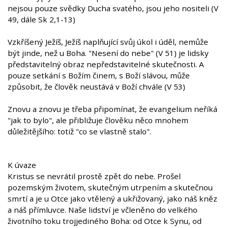
nejsou pouze svědky Ducha svatého, jsou jeho nositeli (V
49, dále Sk 2,1-13)
Vzkříšený Ježíš, Ježíš naplňující svůj úkol i úděl, nemůže
být jinde, než u Boha. "Nesení do nebe" (V 51) je lidsky
představitelný obraz nepředstavitelné skutečnosti. A
pouze setkání s Božím činem, s Boží slávou, může
způsobit, že člověk neustává v Boží chvále (V 53)
Znovu a znovu je třeba připomínat, že evangelium neříká
"jak to bylo", ale přibližuje člověku něco mnohem
důležitějšího: totiž "co se vlastně stalo".
K úvaze
Kristus se nevrátil prostě zpět do nebe. Prošel
pozemským životem, skutečným utrpením a skutečnou
smrtí a je u Otce jako vtělený a ukřižovaný, jako náš kněz
a náš přímluvce. Naše lidství je včleněno do velkého
životního toku trojjediného Boha: od Otce k Synu, od