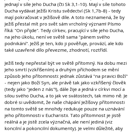
jednají v síle Jeho Ducha (čti Sk 3,1-10). Mají v síle tohoto
Ducha vydávat Ježíši Kristu svědectví (Sk 1,7b-8) - tedy
mají pokračovat v Ježíšově díle. A toto neznamená, že by
Ježíš přestal mít pro svět sám vrcholný význam! Písmo
říká: "On přijde". Tedy církev, pracující v síle jeho Ducha,
na jeho úkolu, není ve světě sama "pánem svého
podnikání". Ježíš je ten, kdo ji pověřuje, provází, ale kdo
také uzavřené dílo převezme, zhodnotí, roztřídí.
Ježíš tedy nepřestal být ve světě přítomný. Na dobu mezi
Jeho smrtí (vzkříšením) a druhým příchodem se mění
způsob Jeho přítomnosti: jednak zůstává "na pravici Boží"
- nejen jako Boží Syn, ale právě tak jako vzkříšený člověk
(tedy jako "jeden z nás"!), dále žije a jedná v církvi mocí a
silou svého Ducha, a to jak ve svátostech, tak mimo ně. Je
dobré si uvědomit, že naše chápání Ježíšovy přítomnosti
na tomto světě se mnohdy redukuje pouze na uznávání
jeho přítomnosti v Eucharistii. Tato přítomnost je jistě
reálná a je jistě zcela význačná, ale není jediná (viz
koncilní a pokoncilní dokumenty). Je velmi důležité, aby