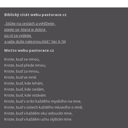
Biblický citát webu pastorace.cz
„Stůjte na cestách a vyhlížejte,
ptejte se, která je dobrá,
po ní se vydejte
a vaše duše naleznou klid.“ (Jer 6,16)
Motto webu pastorace.cz
Kriste, buď se mnou,
Kriste, buď přede mnou,
Kriste, buď za mnou,
Kriste, buď ve mně.
Kriste, buď, kde lehám,
Kriste, buď, kde sedám,
Kriste, buď, kde vstávám.
Kriste, buď v srdci každého myslícího na mne,
Kriste, buď v ústech každého mluvicího o mně,
Kriste, buď v každém oku vidoucím mne,
Kriste, buď v každém uchu slyšícím mne.