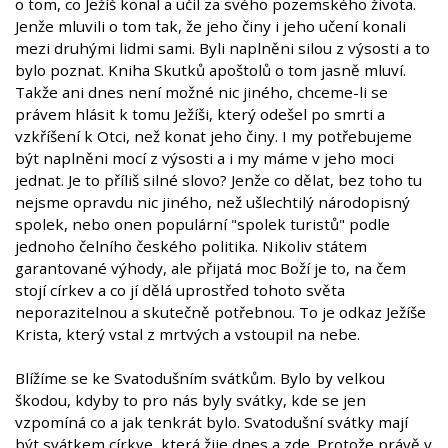
o tom, co Ježíš konal a učil za svého pozemského života.
Jenže mluvili o tom tak, že jeho činy i jeho učení konali
mezi druhými lidmi sami. Byli naplněni silou z výsosti a to
bylo poznat. Kniha Skutků apoštolů o tom jasně mluví.
Takže ani dnes není možné nic jiného, chceme-li se
právem hlásit k tomu Ježíši, který odešel po smrti a
vzkříšení k Otci, než konat jeho činy. I my potřebujeme
být naplněni mocí z výsosti a i my máme v jeho moci
jednat. Je to příliš silné slovo? Jenže co dělat, bez toho tu
nejsme opravdu nic jiného, než ušlechtilý národopisný
spolek, nebo onen populární "spolek turistů" podle
jednoho čelního českého politika. Nikoliv státem
garantované výhody, ale přijatá moc Boží je to, na čem
stojí církev a co jí dělá uprostřed tohoto světa
neporazitelnou a skutečně potřebnou. To je odkaz Ježíše
Krista, který vstal z mrtvých a vstoupil na nebe.
Blížíme se ke Svatodušním svátkům. Bylo by velkou
škodou, kdyby to pro nás byly svátky, kde se jen
vzpomíná co a jak tenkrát bylo. Svatodušní svátky mají
být svátkem církve, která žije dnes a zde. Protože právě v