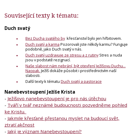
Související texty k tématu:
Duch svatý
Bez Ducha svatého by
křesťanství bylo jen hřbitovem.
Duch svatý a karma
Pozorovali jste někdy karmu? Funguje
podobně, jako Duch svatý v nás.
Duch svatý uzdravuje ze stresu a z rutiny
Stres a nuda
jsou v podstatě rezignací.
Naše slabost nám nebrání, být otevření Ježíšovu Duchu...
Naopak.
Ježíš dokáže působit i prostřednictvím naší
slabosti.
Další texty k tématu
Duch svatý a pastorace
Nanebevstoupení Ježíše Krista
-
Ježíšovo nanebevstoupení je pro nás útěchou
-
Tváří v tvář neznámé budoucnosti pozvedněme pohled
ke Kristu.
-
Jakmile křesťané přestanou myslet na budoucí svět,
ztratí akčnost
-
Jaký je význam Nanebevstoupení?