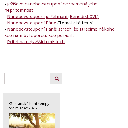
-
Ježíšovo nanebevstoupení neznamená jeho
nepřítomnost
-
Nanebevstoupení je žehnání (Benedikt XVI.)
-
Nanebevstoupení Páně
(Tematické texty)
-
Nanebevstoupení Páně: strach, že ztrácíme někoho,
kdo nám byl oporou, kdo poradil...
-
Přítel na nejvyšších místech
Křesťanské letní kempy
pro mládež 2026