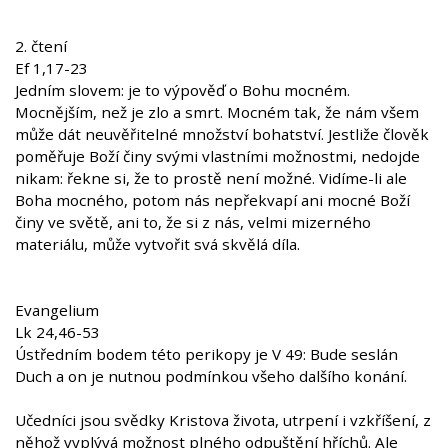
2. čtení
Ef 1,17-23
Jedním slovem: je to výpověď o Bohu mocném.
Mocnějším, než je zlo a smrt. Mocném tak, že nám všem
může dát neuvěřitelné množství bohatství. Jestliže člověk
poměřuje Boží činy svými vlastními možnostmi, nedojde
nikam: řekne si, že to prostě není možné. Vidíme-li ale
Boha mocného, potom nás nepřekvapí ani mocné Boží
činy ve světě, ani to, že si z nás, velmi mizerného
materiálu, může vytvořit svá skvělá díla.
Evangelium
Lk 24,46-53
Ústředním bodem této perikopy je V 49: Bude seslán
Duch a on je nutnou podmínkou všeho dalšího konání.
Učedníci jsou svědky Kristova života, utrpení i vzkříšení, z
něhož vyplývá možnost plného odpuštění hříchů. Ale