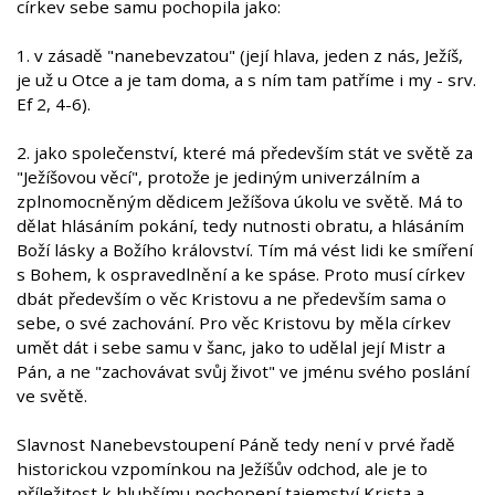
církev sebe samu pochopila jako:
1. v zásadě "nanebevzatou" (její hlava, jeden z nás, Ježíš,
je už u Otce a je tam doma, a s ním tam patříme i my - srv.
Ef 2, 4-6).
2. jako společenství, které má především stát ve světě za
"Ježíšovou věcí", protože je jediným univerzálním a
zplnomocněným dědicem Ježíšova úkolu ve světě. Má to
dělat hlásáním pokání, tedy nutnosti obratu, a hlásáním
Boží lásky a Božího království. Tím má vést lidi ke smíření
s Bohem, k ospravedlnění a ke spáse. Proto musí církev
dbát především o věc Kristovu a ne především sama o
sebe, o své zachování. Pro věc Kristovu by měla církev
umět dát i sebe samu v šanc, jako to udělal její Mistr a
Pán, a ne "zachovávat svůj život" ve jménu svého poslání
ve světě.
Slavnost Nanebevstoupení Páně tedy není v prvé řadě
historickou vzpomínkou na Ježíšův odchod, ale je to
příležitost k hlubšímu pochopení tajemství Krista a