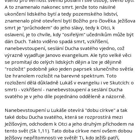
všeho pro věrnost svému poslání i své osoby, svého bytí.
A to znamenalo nakonec smrt. Jenže toto násilné
ukončení lidského bytí a tedy pozemského lidství,
znamenalo plné otevření bytí Božího pro člověka. Ježíšova
smrt je "průchodem" do jeho slávy, tedy k Otci, k
oslavení, je to chvíle, kdy "osiřelým" učedníkům může být
dán Duch. Takto viděno spadá smrt, vzkříšení,
nanebevstoupení, seslání Ducha svatého vjedno, což
výrazně vyjadřuje Janovo evangelium. Ale tyto velké věci
se promítají do celých lidských dějin a lze je dějinně
"rozložit" podobně jako jeden paprsek slunečního světla
lze hranolem rozložit na barevné spektrum. Toto
rozložení dělá důkladně Lukáš v evangeliu i ve Skutcích: o
smrti - vzkříšení - nanebevstoupení a seslání Ducha
svatého je v jeho díle pojednáno odděleně a názorně.
Nanebevstoupení u Lukáše otevírá "dobu církve" a tak
také dobu Ducha svatého, která se rozprostírá mezi
Ježíšovým, odchodem k Otci a jeho druhým příchodem na
tento svět (Sk 1,11). Tato doba církve není ovšem dobou
Ježíšovy nepřítomnosti ve světě! Ti, kdo Ježíši patří,