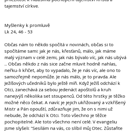
tajemství církve.
Myšlenky k promluvě
Lk 24, 46 - 53
Občas nám to někdo spočítá v novinách, občas si to
spočítáme sami: jak je nás, křesťanů, málo, jak máme
malý význam v celé zemi, jak nás bývalo víc, jak nás ubývá
... Občas někdo z nás sice začne mluvit hodně nahlas,
neřku-li křičet, aby to vypadalo, že je nás víc, ale ono to
samozřejmě nepomůže. Je nás málo, je to pravda. Ale
Ježíšových učedníků bylo ještě míň. Když Ježíš odchází k
Otci, zanechává za sebou jedenáct apoštolů a kruh
nanejvýš několika set stoupenců. Od této hrstky je těžko
možné něco čekat. A navíc je jejich ukřižovaný a vzkříšený
Mistr a Pán opouští, zdůrazňuje jim, že on s nimi už
nebude, že odchází k Otci. Toto všechno je těžce
pochopitelné. Ale toto všechno není celé. V evangeliu
jsme slyšeli: "Sesílám na vás, co slíbil můj Otec. Zůstaňte