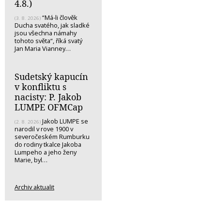
4.8.)
“Má-li člověk
(3. 8. 2026)
Ducha svatého, jak sladké
jsou všechna námahy
tohoto světa“, říká svatý
Jan Maria Vianney…
Sudetský kapucín
v konfliktu s
nacisty: P. Jakob
LUMPE OFMCap
Jakob LUMPE se
(2. 8. 2026)
narodil v rove 1900 v
severočeském Rumburku
do rodiny tkalce Jakoba
Lumpeho a jeho ženy
Marie, byl…
Archiv aktualit