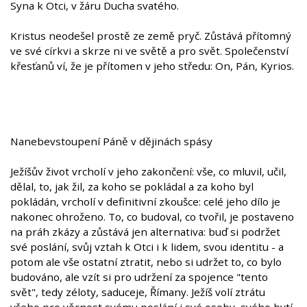
Syna k Otci, v žáru Ducha svatého.
Kristus neodešel prostě ze země pryč. Zůstává přítomný
ve své církvi a skrze ni ve světě a pro svět. Společenství
křesťanů ví, že je přítomen v jeho středu: On, Pán, Kyrios.
Nanebevstoupení Páně v dějinách spásy
Ježíšův život vrcholí v jeho zakončení: vše, co mluvil, učil,
dělal, to, jak žil, za koho se pokládal a za koho byl
pokládán, vrcholí v definitivní zkoušce: celé jeho dílo je
nakonec ohroženo. To, co budoval, co tvořil, je postaveno
na práh zkázy a zůstává jen alternativa: buď si podržet
své poslání, svůj vztah k Otci i k lidem, svou identitu - a
potom ale vše ostatní ztratit, nebo si udržet to, co bylo
budováno, ale vzít si pro udržení za spojence "tento
svět", tedy zéloty, saduceje, Římany. Ježíš volí ztrátu