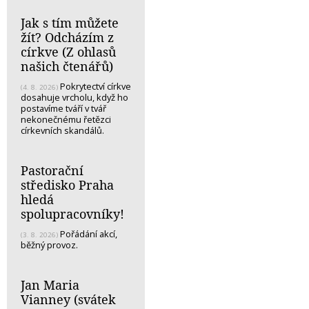
Jak s tím můžete
žít? Odcházím z
církve (Z ohlasů
našich čtenářů)
Pokrytectví církve
(4. 8. 2026)
dosahuje vrcholu, když ho
postavíme tváří v tvář
nekonečnému řetězci
církevních skandálů.
Pastorační
středisko Praha
hledá
spolupracovníky!
Pořádání akcí,
(3. 8. 2026)
běžný provoz.
Jan Maria
Vianney (svátek