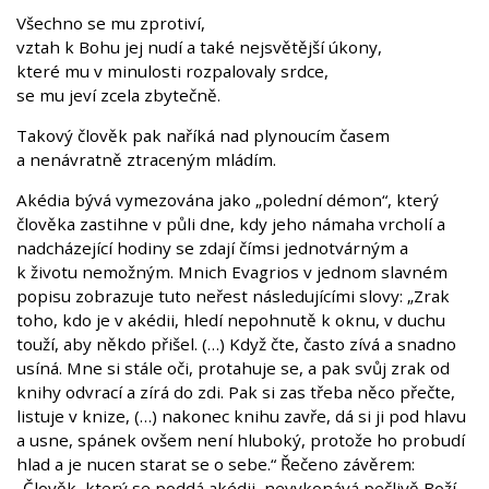
Všechno se mu zprotiví,
vztah k Bohu jej nudí a také nejsvětější úkony,
které mu v minulosti rozpalovaly srdce,
se mu jeví zcela zbytečně.
Takový člověk pak naříká nad plynoucím časem
a nenávratně ztraceným mládím.
Akédia bývá vymezována jako „polední démon“, který
člověka zastihne v půli dne, kdy jeho námaha vrcholí a
nadcházející hodiny se zdají čímsi jednotvárným a
k životu nemožným. Mnich Evagrios v jednom slavném
popisu zobrazuje tuto neřest následujícími slovy: „Zrak
toho, kdo je v akédii, hledí nepohnutě k oknu, v duchu
touží, aby někdo přišel. (…) Když čte, často zívá a snadno
usíná. Mne si stále oči, protahuje se, a pak svůj zrak od
knihy odvrací a zírá do zdi. Pak si zas třeba něco přečte,
listuje v knize, (…) nakonec knihu zavře, dá si ji pod hlavu
a usne, spánek ovšem není hluboký, protože ho probudí
hlad a je nucen starat se o sebe.“ Řečeno závěrem:
„Člověk, který se poddá akédii, nevykonává pečlivě Boží