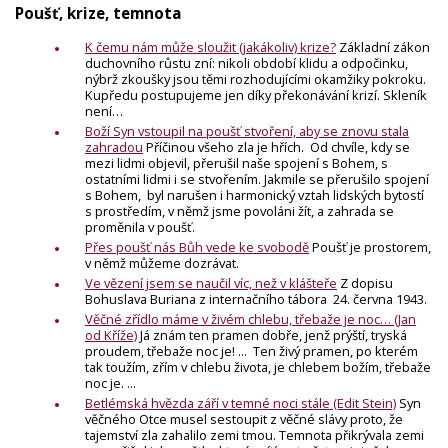
Poušť, krize, temnota
K čemu nám může sloužit (jakákoliv) krize?
Základní zákon
duchovního růstu zní: nikoli období klidu a odpočinku,
nýbrž zkoušky jsou těmi rozhodujícími okamžiky pokroku.
Kupředu postupujeme jen díky překonávání krizí. Skleník
není…
Boží Syn vstoupil na poušť stvoření, aby se znovu stala
zahradou
Příčinou všeho zla je hřích. Od chvíle, kdy se
mezi lidmi objevil, přerušil naše spojení s Bohem, s
ostatními lidmi i se stvořením. Jakmile se přerušilo spojení
s Bohem, byl narušen i harmonický vztah lidských bytostí
s prostředím, v němž jsme povoláni žít, a zahrada se
proměnila v poušť.
Přes poušť nás Bůh vede ke svobodě
Poušť je prostorem,
v němž můžeme dozrávat.
Ve vězení jsem se naučil víc, než v klášteře
Z dopisu
Bohuslava Buriana z internačního tábora 24. června 1943.
Věčné zřídlo máme v živém chlebu, třebaže je noc… (Jan
od Kříže)
Já znám ten pramen dobře, jenž prýští, tryská
proudem, třebaže noc je! ... Ten živý pramen, po kterém
tak toužím, zřím v chlebu života, je chlebem božím, třebaže
noc je. ...
Betlémská hvězda září v temné noci stále (Edit Stein)
Syn
věčného Otce musel sestoupit z věčné slávy proto, že
tajemství zla zahalilo zemi tmou. Temnota přikrývala zemi