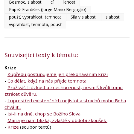
Bezmoc, slabost
cíl
lenost
Papež František (Jorge Mario Bergoglio)
poušť, vyprahlost, temnota
Síla v slabosti
slabost
vyprahlost, temnota, poušť
Související texty k tématu:
Krize
-
Kupředu postupujeme jen překonáváním krizí
-
Co dělat, když na nás přijde temnota
-
Prožíváš-li úzkost a znechucenost, nesmíš kvůli tomu
ztrácet důvěru.
-
I uprostřed existenčních nejistot a strachů mohu Boha
chválit...
-
Jsi-li na dně, chop se Božího Slova
-
Maria je nám blízká, zvláště v období zkoušek
-
Krize
(soubor textů)