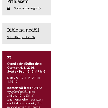
Přihlášení
Správa mailinglistů
Bible na neděli
9. 8. 2026
,
2. 8. 2026
Čtení z dnešního dne:
Čtvrtek 6. 8. 2026,
Svátek Proměnění Páně
Dan 7,9-10.13-14; 2 Petr
1,16-19
Komentář k Mt 17,1-9:
Vyvýšení Ježíše jako
„milovaného Syna“
znamená jeho nadřazení
nad Zákon i proroky. Po
jeho vzkříšení můžeme