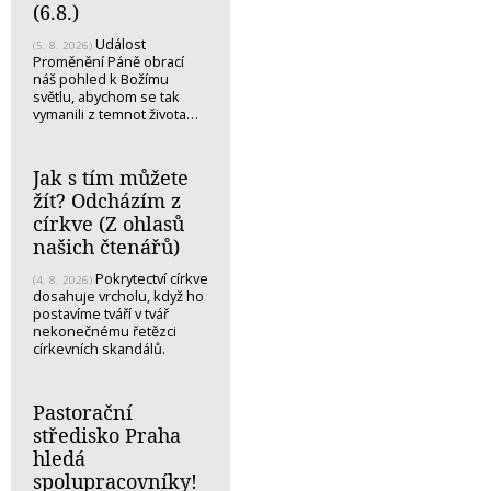
(6.8.)
Událost
(5. 8. 2026)
Proměnění Páně obrací
náš pohled k Božímu
světlu, abychom se tak
vymanili z temnot života…
Jak s tím můžete
žít? Odcházím z
církve (Z ohlasů
našich čtenářů)
Pokrytectví církve
(4. 8. 2026)
dosahuje vrcholu, když ho
postavíme tváří v tvář
nekonečnému řetězci
církevních skandálů.
Pastorační
středisko Praha
hledá
spolupracovníky!