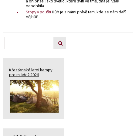
a on přišel jako světlo, které svítí ve tmě, tma jej však
nepohltila.
Stopy v poušti
Bůh je s námi právě tam, kde se nám daří
nějhůř...
Křesťanské letní kempy
pro mládež 2026