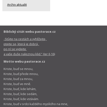
Archiv aktualit
Biblický citát webu pastorace.cz
„Stůjte na cestách a vyhlížejte,
ptejte se, která je dobrá,
po ní se vydejte
a vaše duše naleznou klid.“ (Jer 6,16)
Motto webu pastorace.cz
Kriste, buď se mnou,
Kriste, buď přede mnou,
Kriste, buď za mnou,
Kriste, buď ve mně.
Kriste, buď, kde lehám,
Kriste, buď, kde sedám,
Kriste, buď, kde vstávám.
Kriste, buď v srdci každého myslícího na mne,