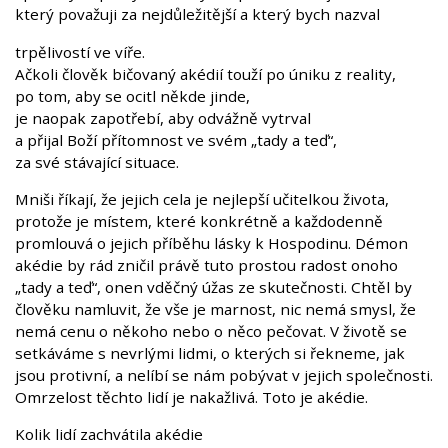
který považuji za nejdůležitější a který bych nazval
trpělivostí ve víře.
Ačkoli člověk bičovaný akédií touží po úniku z reality,
po tom, aby se ocitl někde jinde,
je naopak zapotřebí, aby odvážně vytrval
a přijal Boží přítomnost ve svém „tady a teď“,
za své stávající situace.
Mniši říkají, že jejich cela je nejlepší učitelkou života,
protože je místem, které konkrétně a každodenně
promlouvá o jejich příběhu lásky k Hospodinu. Démon
akédie by rád zničil právě tuto prostou radost onoho
„tady a teď“, onen vděčný úžas ze skutečnosti. Chtěl by
člověku namluvit, že vše je marnost, nic nemá smysl, že
nemá cenu o někoho nebo o něco pečovat. V životě se
setkáváme s nevrlými lidmi, o kterých si řekneme, jak
jsou protivní, a nelíbí se nám pobývat v jejich společnosti.
Omrzelost těchto lidí je nakažlivá. Toto je akédie.
Kolik lidí zachvátila akédie