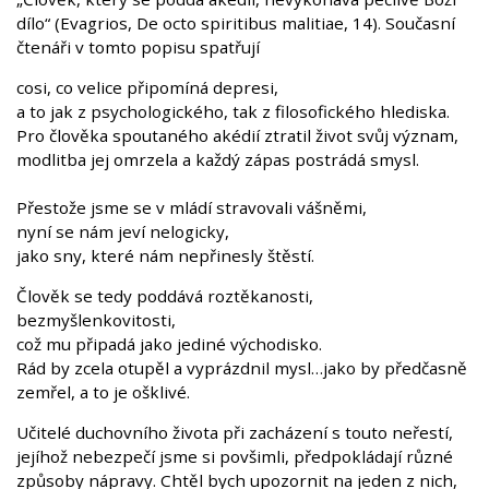
dílo“ (Evagrios, De octo spiritibus malitiae, 14). Současní
čtenáři v tomto popisu spatřují
cosi, co velice připomíná depresi,
a to jak z psychologického, tak z filosofického hlediska.
Pro člověka spoutaného akédií ztratil život svůj význam,
modlitba jej omrzela a každý zápas postrádá smysl.
Přestože jsme se v mládí stravovali vášněmi,
nyní se nám jeví nelogicky,
jako sny, které nám nepřinesly štěstí.
Člověk se tedy poddává roztěkanosti,
bezmyšlenkovitosti,
což mu připadá jako jediné východisko.
Rád by zcela otupěl a vyprázdnil mysl…jako by předčasně
zemřel, a to je ošklivé.
Učitelé duchovního života při zacházení s touto neřestí,
jejíhož nebezpečí jsme si povšimli, předpokládají různé
způsoby nápravy. Chtěl bych upozornit na jeden z nich,