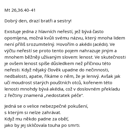
Mt 26,36.40-41
Dobrý den, drazí bratři a sestry!
Existuje jedna z hlavních neřestí, jež bývá často
opomíjena, možná kvůli svému názvu, který mnoha lidem
není příliš srozumitelný. Hovořím o akédii (acédii). Ve
výčtu neřestí se proto tento pojem nahrazuje jiným a
mnohem běžněji užívaným slovem: lenost. Ve skutečnosti
je ovšem lenost spíše důsledkem než příčinou této
neřesti. Když nějaký člověk upadne do nečinnosti,
nedbalosti, apatie, říkáme o něm, že je lenivý. Avšak jak
učí moudrost starých pouštních otců, kořenem této
lenosti mnohdy bývá akédia, což v doslovném překladu
z řečtiny znamená „nedostatek péče“.
Jedná se o velice nebezpečné pokušení,
s kterým si nelze zahrávat.
Když mu někdo padne za oběť,
jako by jej skličovala touha po smrti.