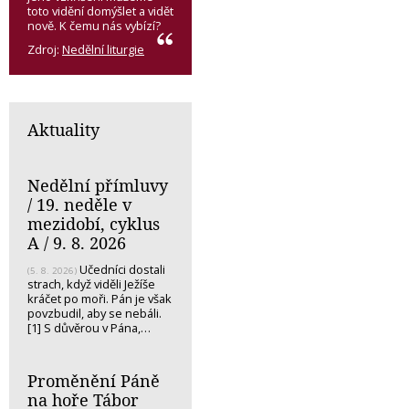
toto vidění domýšlet a vidět
nově. K čemu nás vybízí?
Zdroj:
Nedělní liturgie
Aktuality
Nedělní přímluvy
/ 19. neděle v
mezidobí, cyklus
A / 9. 8. 2026
Učedníci dostali
(5. 8. 2026)
strach, když viděli Ježíše
kráčet po moři. Pán je však
povzbudil, aby se nebáli.
[1] S důvěrou v Pána,…
Proměnění Páně
na hoře Tábor