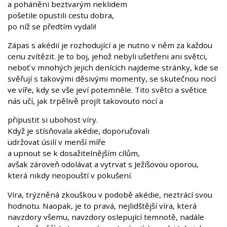
a poháněni beztvarým neklidem
pošetile opustili cestu dobra,
po níž se předtím vydali!
Zápas s akédií je rozhodující a je nutno v něm za každou
cenu zvítězit. Je to boj, jehož nebyli ušetřeni ani světci,
neboť v mnohých jejich denících najdeme stránky, kde se
svěřují s takovými děsivými momenty, se skutečnou nocí
ve víře, kdy se vše jeví potemněle. Tito světci a světice
nás učí, jak trpělivě projít takovouto nocí a
připustit si ubohost víry.
Když je stísňovala akédie, doporučovali
udržovat úsilí v menší míře
a upnout se k dosažitelnějším cílům,
avšak zároveň odolávat a vytrvat s Ježíšovou oporou,
která nikdy neopouští v pokušení.
Víra, trýzněná zkouškou v podobě akédie, neztrácí svou
hodnotu. Naopak, je to pravá, nejlidštější víra, která
navzdory všemu, navzdory oslepující temnotě, nadále