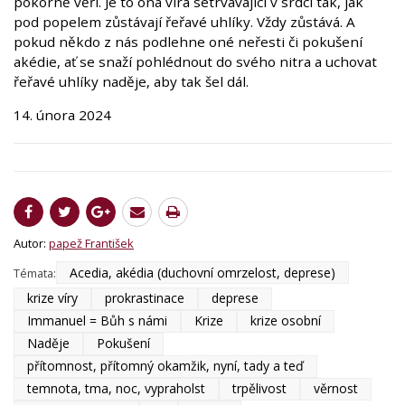
pokorně věří. Je to ona víra setrvávající v srdci tak, jak
pod popelem zůstávají řeřavé uhlíky. Vždy zůstává. A
pokud někdo z nás podlehne oné neřesti či pokušení
akédie, ať se snaží pohlédnout do svého nitra a uchovat
řeřavé uhlíky naděje, aby tak šel dál.
14. února 2024
Autor:
papež František
Acedia, akédia (duchovní omrzelost, deprese)
Témata:
krize víry
prokrastinace
deprese
Immanuel = Bůh s námi
Krize
krize osobní
Naděje
Pokušení
přítomnost, přítomný okamžik, nyní, tady a teď
temnota, tma, noc, vypraholst
trpělivost
věrnost