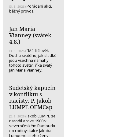
Pořádání akcí,
(3. 8. 2026)
běžný provoz.
Jan Maria
Vianney (svátek
4.8.)
“Má-li člověk
(3. 8. 2026)
Ducha svatého, jak sladké
jsou všechna námahy
tohoto světa“, říká svatý
Jan Maria Vianney…
Sudetský kapucín
v konfliktu s
nacisty: P. Jakob
LUMPE OFMCap
Jakob LUMPE se
(2. 8. 2026)
narodil v rove 1900 v
severočeském Rumburku
do rodiny tkalce Jakoba
Lumpeho a jeho ženy