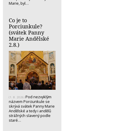
Marie, byl…
Co je to
Porciunkule?
(svátek Panny
Marie Andělské
2.8.)
Pod nezvyklým
(1. 8. 2026)
názvem Porciunkule se
skrývá svátek Panny Marie
Andělské a tedy i andělů
strážných slavený podle
staré…