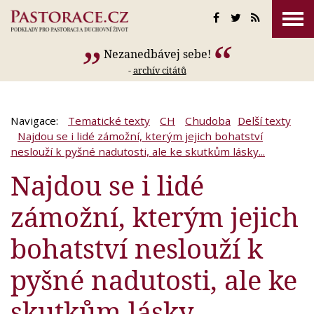
Nezanedbávej sebe!
-
archív citátů
Navigace:
Tematické texty
CH
Chudoba
Delší texty
Najdou se i lidé zámožní, kterým jejich bohatství
neslouží k pyšné nadutosti, ale ke skutkům lásky...
Najdou se i lidé
zámožní, kterým jejich
bohatství neslouží k
pyšné nadutosti, ale ke
skutkům lásky...