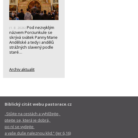
Pod nezvyklým
(1. 8. 2026)
názvem Porciunkule se
skrývá svátek Panny Marie
Andělské a tedy i andělů
strážných slavený podle
staré…
Archiv aktualit
Biblický citát webu pastorace.cz
„Stůjte na cestách a vyhlížejte,
ptejte se, která je dobrá,
po ní se vydejte
a vaše duše naleznou klid.“ (Jer 6,16)