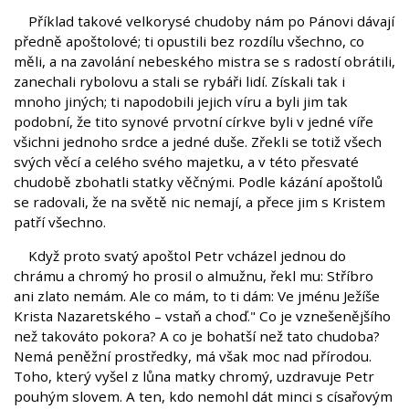
Příklad takové velkorysé chudoby nám po Pánovi dávají
předně apoštolové; ti opustili bez rozdílu všechno, co
měli, a na zavolání nebeského mistra se s radostí obrátili,
zanechali rybolovu a stali se rybáři lidí. Získali tak i
mnoho jiných; ti napodobili jejich víru a byli jim tak
podobní, že tito synové prvotní církve byli v jedné víře
všichni jednoho srdce a jedné duše. Zřekli se totiž všech
svých věcí a celého svého majetku, a v této přesvaté
chudobě zbohatli statky věčnými. Podle kázání apoštolů
se radovali, že na světě nic nemají, a přece jim s Kristem
patří všechno.
Když proto svatý apoštol Petr vcházel jednou do
chrámu a chromý ho prosil o almužnu, řekl mu: Stříbro
ani zlato nemám. Ale co mám, to ti dám: Ve jménu Ježíše
Krista Nazaretského – vstaň a choď." Co je vznešenějšího
než takováto pokora? A co je bohatší než tato chudoba?
Nemá peněžní prostředky, má však moc nad přírodou.
Toho, který vyšel z lůna matky chromý, uzdravuje Petr
pouhým slovem. A ten, kdo nemohl dát minci s císařovým