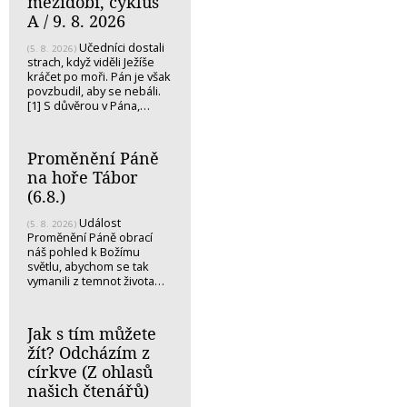
mezidobí, cyklus
A / 9. 8. 2026
Učedníci dostali
(5. 8. 2026)
strach, když viděli Ježíše
kráčet po moři. Pán je však
povzbudil, aby se nebáli.
[1] S důvěrou v Pána,…
Proměnění Páně
na hoře Tábor
(6.8.)
Událost
(5. 8. 2026)
Proměnění Páně obrací
náš pohled k Božímu
světlu, abychom se tak
vymanili z temnot života…
Jak s tím můžete
žít? Odcházím z
církve (Z ohlasů
našich čtenářů)