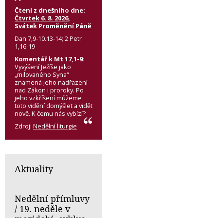
Čtení z dnešního dne:
Čtvrtek 6. 8. 2026,
Svátek Proměnění Páně
Dan 7,9-10.13-14; 2 Petr
1,16-19
Komentář k Mt 17,1-9:
Vyvýšení Ježíše jako
„milovaného Syna“
znamená jeho nadřazení
nad Zákon i proroky. Po
jeho vzkříšení můžeme
toto vidění domýšlet a vidět
nově. K čemu nás vybízí?
Zdroj:
Nedělní liturgie
Aktuality
Nedělní přímluvy
/ 19. neděle v