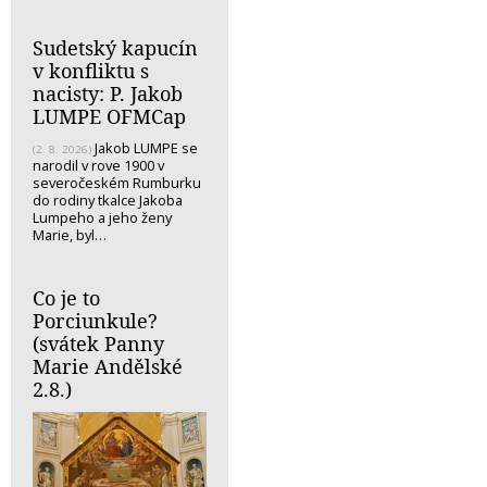
Sudetský kapucín
v konfliktu s
nacisty: P. Jakob
LUMPE OFMCap
Jakob LUMPE se
(2. 8. 2026)
narodil v rove 1900 v
severočeském Rumburku
do rodiny tkalce Jakoba
Lumpeho a jeho ženy
Marie, byl…
Co je to
Porciunkule?
(svátek Panny
Marie Andělské
2.8.)