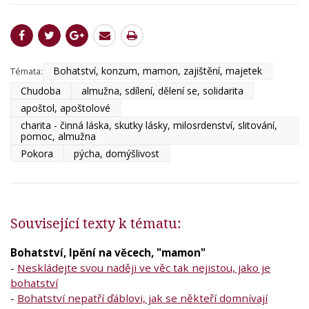
Bohatství, konzum, mamon, zajištění, majetek
Témata:
Chudoba
almužna, sdílení, dělení se, solidarita
apoštol, apoštolové
charita - činná láska, skutky lásky, milosrdenství, slitování,
pomoc, almužna
Pokora
pýcha, domýšlivost
Související texty k tématu:
Bohatství, lpění na věcech, "mamon"
-
Neskládejte svou naději ve věc tak nejistou, jako je
bohatství
-
Bohatství nepatří ďáblovi, jak se někteří domnívají