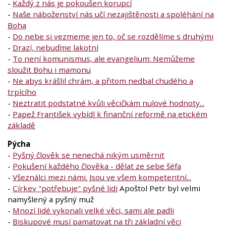
-
Každý z nás je pokoušen korupcí
-
Naše náboženství nás učí nezajištěnosti a spoléhání na
Boha
-
Do nebe si vezmeme jen to, oč se rozdělíme s druhými
-
Drazí, nebuďme lakotní
-
To není komunismus, ale evangelium: Nemůžeme
sloužit Bohu i mamonu
-
Ne abys krášlil chrám, a přitom nedbal chudého a
trpícího
-
Neztratit podstatné kvůli věcičkám nulové hodnoty...
-
Papež František vybídl k finanční reformě na etickém
základě
Pýcha
-
Pyšný člověk se nenechá nikým usměrnit
-
Pokušení každého člověka - dělat ze sebe šéfa
-
Všeználci mezi námi. Jsou ve všem kompetentní...
-
Církev "potřebuje" pyšné lidi
Apoštol Petr byl velmi
namyšlený a pyšný muž
-
Mnozí lidé vykonali velké věci, sami ale padli
-
Biskupové musí pamatovat na tři základní věci