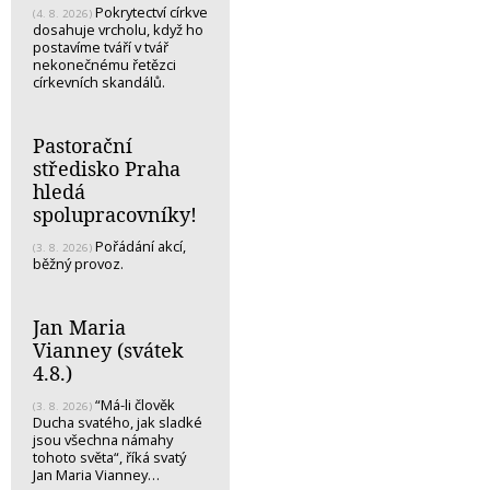
Pokrytectví církve
(4. 8. 2026)
dosahuje vrcholu, když ho
postavíme tváří v tvář
nekonečnému řetězci
církevních skandálů.
Pastorační
středisko Praha
hledá
spolupracovníky!
Pořádání akcí,
(3. 8. 2026)
běžný provoz.
Jan Maria
Vianney (svátek
4.8.)
“Má-li člověk
(3. 8. 2026)
Ducha svatého, jak sladké
jsou všechna námahy
tohoto světa“, říká svatý
Jan Maria Vianney…