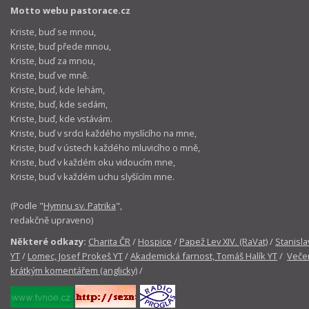
Motto webu pastorace.cz
Kriste, buď se mnou,
Kriste, buď přede mnou,
Kriste, buď za mnou,
Kriste, buď ve mně.
Kriste, buď, kde lehám,
Kriste, buď, kde sedám,
Kriste, buď, kde vstávám.
Kriste, buď v srdci každého myslícího na mne,
Kriste, buď v ústech každého mluvicího o mně,
Kriste, buď v každém oku vidoucím mne,
Kriste, buď v každém uchu slyšícím mne.
(Podle "
Hymnu sv. Patrika
",
redakčně upraveno)
Některé odkazy:
Charita ČR
/
Hospice
/
Papež Lev XIV. (RaVat)
/
Stanisla
YT
/
Lomec, Josef Prokeš YT
/
Akademická farnost, Tomáš Halík YT
/
Večer
krátkým komentářem (anglicky)
/