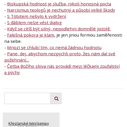
-
Biskupská hodnost je služba, nikoli honosná pocta
-
Narcismus teologů je nechutný a působí velké škody
-
S Tóbitem nebylo k vydržení
-
S ďáblem nelze vést dialog
-
Když se cítíš být silný, nepodlehni domnělé jistotě
-
Falešná pokora je klam
, je jen jinou formou zaměřenosti
na sebe.
-
Mnozí se chlubí tím, co nemá žádnou hodnotu
-
Pane, dej, abychom nezpychli proto, žes nám dal své
požehnání…
-
Četba Božího slova nás provádí mezi léčkami zoufalství
a pýchy
Křesťanské letní kempy