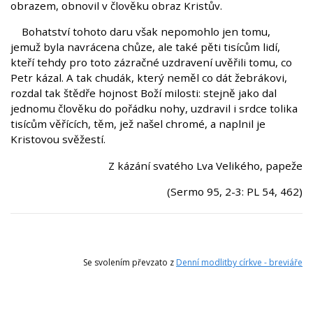
obrazem, obnovil v člověku obraz Kristův.
Bohatství tohoto daru však nepomohlo jen tomu,
jemuž byla navrácena chůze, ale také pěti tisícům lidí,
kteří tehdy pro toto zázračné uzdravení uvěřili tomu, co
Petr kázal. A tak chudák, který neměl co dát žebrákovi,
rozdal tak štědře hojnost Boží milosti: stejně jako dal
jednomu člověku do pořádku nohy, uzdravil i srdce tolika
tisícům věřících, těm, jež našel chromé, a naplnil je
Kristovou svěžestí.
Z kázání svatého Lva Velikého, papeže
(Sermo 95, 2-3: PL 54, 462)
Se svolením převzato z
Denní modlitby církve - breviáře