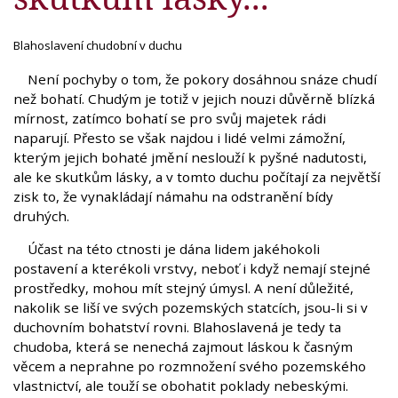
Blahoslavení chudobní v duchu
Není pochyby o tom, že pokory dosáhnou snáze chudí
než bohatí. Chudým je totiž v jejich nouzi důvěrně blízká
mírnost, zatímco bohatí se pro svůj majetek rádi
naparují. Přesto se však najdou i lidé velmi zámožní,
kterým jejich bohaté jmění neslouží k pyšné nadutosti,
ale ke skutkům lásky, a v tomto duchu počítají za největší
zisk to, že vynakládají námahu na odstranění bídy
druhých.
Účast na této ctnosti je dána lidem jakéhokoli
postavení a kterékoli vrstvy, neboť i když nemají stejné
prostředky, mohou mít stejný úmysl. A není důležité,
nakolik se liší ve svých pozemských statcích, jsou-li si v
duchovním bohatství rovni. Blahoslavená je tedy ta
chudoba, která se nenechá zajmout láskou k časným
věcem a neprahne po rozmnožení svého pozemského
vlastnictví, ale touží se obohatit poklady nebeskými.