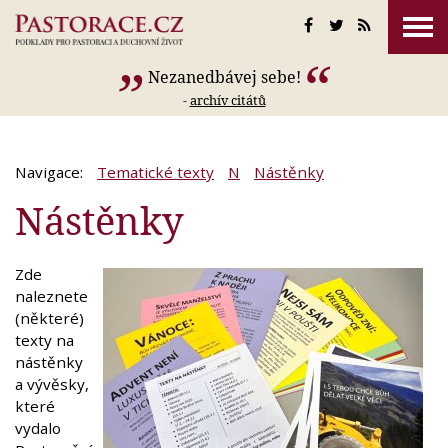
Nezanedbávej sebe!
-
archív citátů
Navigace:
Tematické texty
N
Nástěnky
Nástěnky
Zde
naleznete
(některé)
texty na
nástěnky
a vývěsky,
které
vydalo