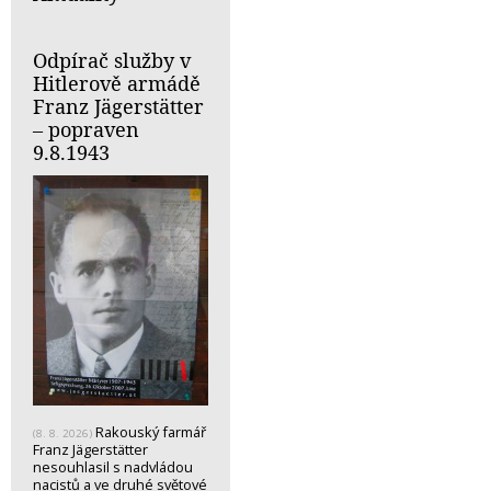
Odpírač služby v
Hitlerově armádě
Franz Jägerstätter
– popraven
9.8.1943
Rakouský farmář
(8. 8. 2026)
Franz Jägerstätter
nesouhlasil s nadvládou
nacistů a ve druhé světové