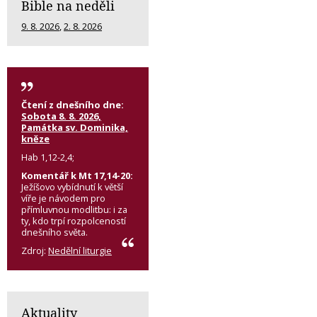
Bible na neděli
9. 8. 2026
,
2. 8. 2026
Čtení z dnešního dne:
Sobota 8. 8. 2026,
Památka sv. Dominika,
kněze
Hab 1,12-2,4;
Komentář k Mt 17,14-20:
Ježíšovo vybídnutí k větší
víře je návodem pro
přímluvnou modlitbu: i za
ty, kdo trpí rozpolceností
dnešního světa.
Zdroj:
Nedělní liturgie
Aktuality