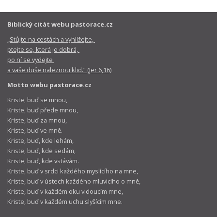
Biblický citát webu pastorace.cz
„Stůjte na cestách a vyhlížejte,
ptejte se, která je dobrá,
po ní se vydejte
a vaše duše naleznou klid.“ (Jer 6,16)
Motto webu pastorace.cz
Kriste, buď se mnou,
Kriste, buď přede mnou,
Kriste, buď za mnou,
Kriste, buď ve mně.
Kriste, buď, kde lehám,
Kriste, buď, kde sedám,
Kriste, buď, kde vstávám.
Kriste, buď v srdci každého myslícího na mne,
Kriste, buď v ústech každého mluvicího o mně,
Kriste, buď v každém oku vidoucím mne,
Kriste, buď v každém uchu slyšícím mne.