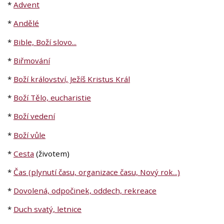
*
Advent
*
Andělé
*
Bible, Boží slovo...
*
Biřmování
*
Boží království, Ježíš Kristus Král
*
Boží Tělo,
eucharistie
*
Boží vedení
*
Boží vůle
*
Cesta
(životem)
*
Čas (plynutí času, organizace času, Nový rok...)
*
Dovolená, odpočinek, oddech, rekreace
*
Duch svatý, letnice