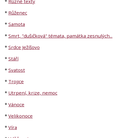
*
Různé texty
*
Růženec
*
Samota
*
Smrt, "dušičková" témata, památka zesnulých...
*
Srdce Ježíšovo
*
Stáří
*
Svatost
*
Trojice
*
Utrpení, krize, nemoc
*
Vánoce
*
Velikonoce
*
Víra