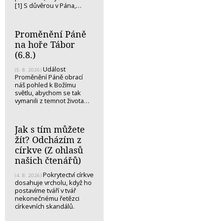
[1] S důvěrou v Pána,…
Proměnění Páně
na hoře Tábor
(6.8.)
Událost
(5. 8. 2026)
Proměnění Páně obrací
náš pohled k Božímu
světlu, abychom se tak
vymanili z temnot života…
Jak s tím můžete
žít? Odcházím z
církve (Z ohlasů
našich čtenářů)
Pokrytectví církve
(4. 8. 2026)
dosahuje vrcholu, když ho
postavíme tváří v tvář
nekonečnému řetězci
církevních skandálů.