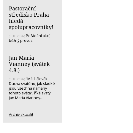
Pastorační
středisko Praha
hledá
spolupracovníky!
Pořádání akcí,
(3. 8. 2026)
běžný provoz.
Jan Maria
Vianney (svátek
4.8.)
“Má-li člověk
(3. 8. 2026)
Ducha svatého, jak sladké
jsou všechna námahy
tohoto světa“, říká svatý
Jan Maria Vianney…
Archiv aktualit