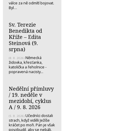
válce za ně odmítl bojovat.
Byl…
Sv. Terezie
Benedikta od
Kříže – Edita
Steinová (9.
srpna)
Německá
(8. 8. 2026)
židovka, křesťanka,
katolička a řeholnice -
popravená nacisty...
Nedělní přímluvy
/ 19. neděle v
mezidobí, cyklus
A / 9. 8. 2026
Učedníci dostali
(5. 8. 2026)
strach, když viděli Ježíše
kráčet po moři. Pán je však
povzbudil, aby se nebáli.