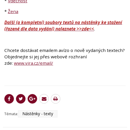
*
Vděčnost
*
Žena
Další (a kompletní) soubory textů na nástěnky ke stažení
(řazené dle data vydání) naleznete >>zde<<
.
Chcete dostávat emailem avízo o nově vydaných textech?
Objednejte si jej přes webové rozhraní
zde:
www.vira.cz/email/
Nástěnky - texty
Témata: