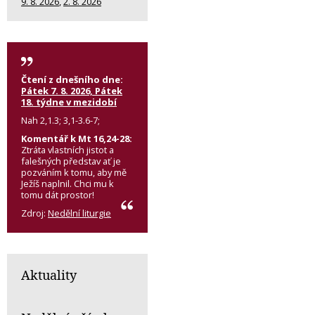
9. 8. 2026
,
2. 8. 2026
Čtení z dnešního dne:
Pátek 7. 8. 2026, Pátek
18. týdne v mezidobí
Nah 2,1.3; 3,1-3.6-7;
Komentář k Mt 16,24-28:
Ztráta vlastních jistot a
falešných představ ať je
pozváním k tomu, aby mě
Ježíš naplnil. Chci mu k
tomu dát prostor!
Zdroj:
Nedělní liturgie
Aktuality