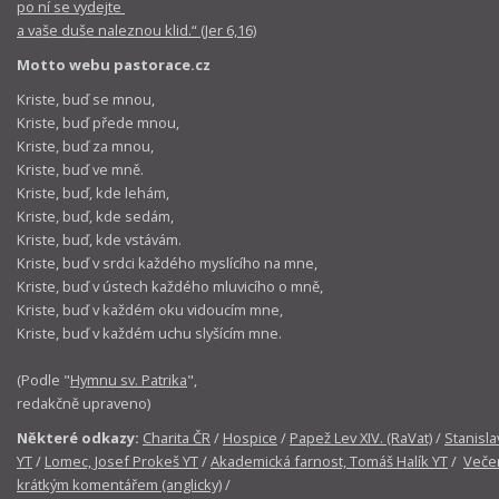
po ní se vydejte
a vaše duše naleznou klid.“ (Jer 6,16)
Motto webu pastorace.cz
Kriste, buď se mnou,
Kriste, buď přede mnou,
Kriste, buď za mnou,
Kriste, buď ve mně.
Kriste, buď, kde lehám,
Kriste, buď, kde sedám,
Kriste, buď, kde vstávám.
Kriste, buď v srdci každého myslícího na mne,
Kriste, buď v ústech každého mluvicího o mně,
Kriste, buď v každém oku vidoucím mne,
Kriste, buď v každém uchu slyšícím mne.
(Podle "
Hymnu sv. Patrika
",
redakčně upraveno)
Některé odkazy:
Charita ČR
/
Hospice
/
Papež Lev XIV. (RaVat)
/
Stanisla
YT
/
Lomec, Josef Prokeš YT
/
Akademická farnost, Tomáš Halík YT
/
Večer
krátkým komentářem (anglicky)
/