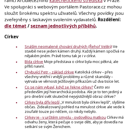
rámci Arcidiecézního
katechetického střediska
v Praze.
Ve spolupráci s webovým portálem Pastorace.cz mohou
sloužit širokému spektru uživatelů. Všechny povídky jsou
zveřejněny s laskavým svolením vydavatelů.
Rozdělení:
dle témat
/
seznam jednotlivých příběhů
.
Církev
Snáším neomalené chování druhých (Řehoř Veliký)
Ve
stavbě nese jeden kámen druhý. Každý kámen spočívá na
nějakém jiném. Právě tomu tak je i v církvi.
Bída církve
Moje představa o církvi byla moc pěkná, ale
příliš naivní.
Chybující Petr – základ církve
Katolická církev – přes
všechny vnitřní i vnější problémy a různé skandály –
vytrvala ve věrnosti Ježíšovým příkazům už dva tisíce let.
Co se nám vybaví, když se řekne církev?
Často asi
především její hierarchická podoba. Ale je to ten jediný a
pro dnešní svět skutečně nejvýstižnější obraz církve?
Církev byla dřív lepší
„V minulosti byla církev lepší“, slyšíme
občas. Zidealizovaný pohled na minulost církve ale vede k
zoufalé touze po něčem, co nikdy nebylo.
Církev je - v určitém smyslu - ovdovělou matkou
Církev má
odvahu ženy, která pečuje o svoje děti, aby je dovedla na
setkání se svým Ženichem.