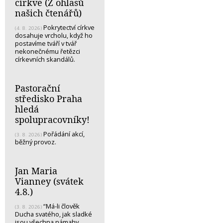
církve (Z ohlasů
našich čtenářů)
Pokrytectví církve
(4. 8. 2026)
dosahuje vrcholu, když ho
postavíme tváří v tvář
nekonečnému řetězci
církevních skandálů.
Pastorační
středisko Praha
hledá
spolupracovníky!
Pořádání akcí,
(3. 8. 2026)
běžný provoz.
Jan Maria
Vianney (svátek
4.8.)
“Má-li člověk
(3. 8. 2026)
Ducha svatého, jak sladké
jsou všechna námahy