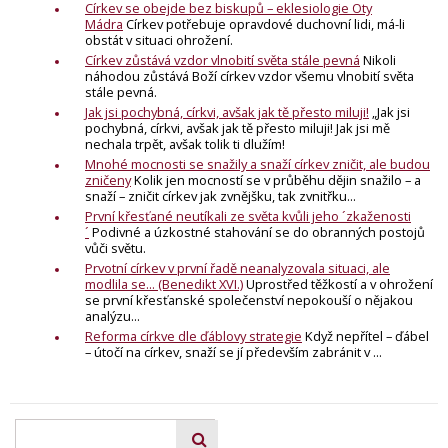
Církev se obejde bez biskupů – eklesiologie Oty
Mádra
Církev potřebuje opravdové duchovní lidi, má-li
obstát v situaci ohrožení.
Církev zůstává vzdor vlnobití světa stále pevná
Nikoli
náhodou zůstává Boží církev vzdor všemu vlnobití světa
stále pevná.
Jak jsi pochybná, církvi, avšak jak tě přesto miluji!
„Jak jsi
pochybná, církvi, avšak jak tě přesto miluji! Jak jsi mě
nechala trpět, avšak tolik ti dlužím!
Mnohé mocnosti se snažily a snaží církev zničit, ale budou
zničeny
Kolik jen mocností se v průběhu dějin snažilo – a
snaží – zničit církev jak zvnějšku, tak zvnitřku...
První křesťané neutíkali ze světa kvůli jeho ´zkaženosti
´
Podivné a úzkostné stahování se do obranných postojů
vůči světu.
Prvotní církev v první řadě neanalyzovala situaci, ale
modlila se... (Benedikt XVI.)
Uprostřed těžkostí a v ohrožení
se první křesťanské společenství nepokouší o nějakou
analýzu...
Reforma církve dle ďáblovy strategie
Když nepřítel – ďábel
– útočí na církev, snaží se jí především zabránit v ...