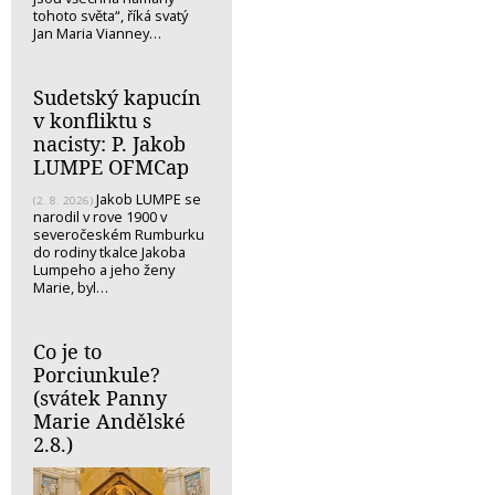
tohoto světa“, říká svatý
Jan Maria Vianney…
Sudetský kapucín
v konfliktu s
nacisty: P. Jakob
LUMPE OFMCap
Jakob LUMPE se
(2. 8. 2026)
narodil v rove 1900 v
severočeském Rumburku
do rodiny tkalce Jakoba
Lumpeho a jeho ženy
Marie, byl…
Co je to
Porciunkule?
(svátek Panny
Marie Andělské
2.8.)