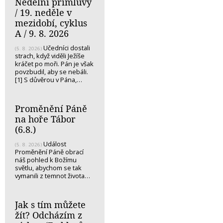
Nedělní přímluvy
/ 19. neděle v
mezidobí, cyklus
A / 9. 8. 2026
Učedníci dostali
(5. 8. 2026)
strach, když viděli Ježíše
kráčet po moři. Pán je však
povzbudil, aby se nebáli.
[1] S důvěrou v Pána,…
Proměnění Páně
na hoře Tábor
(6.8.)
Událost
(5. 8. 2026)
Proměnění Páně obrací
náš pohled k Božímu
světlu, abychom se tak
vymanili z temnot života…
Jak s tím můžete
žít? Odcházím z