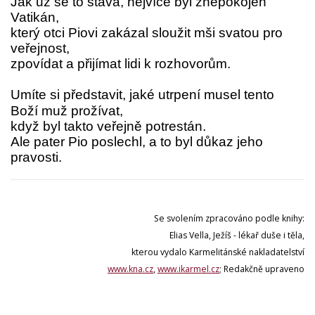
Jak už se to stává, nejvíce byl znepokojen
Vatikán,
který otci Piovi zakázal sloužit mši svatou pro
veřejnost,
zpovídat a přijímat lidi k rozhovorům.
Umíte si představit, jaké utrpení musel tento
Boží muž prožívat,
když byl takto veřejně potrestán.
Ale pater Pio poslechl, a to byl důkaz jeho
pravosti.
Se svolením zpracováno podle knihy:
Elias Vella, Ježíš - lékař duše i těla,
kterou vydalo Karmelitánské nakladatelství
www.kna.cz
,
www.ikarmel.cz
; Redakčně upraveno