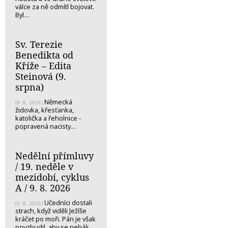
válce za ně odmítl bojovat.
Byl…
Sv. Terezie
Benedikta od
Kříže – Edita
Steinová (9.
srpna)
Německá
(8. 8. 2026)
židovka, křesťanka,
katolička a řeholnice -
popravená nacisty...
Nedělní přímluvy
/ 19. neděle v
mezidobí, cyklus
A / 9. 8. 2026
Učedníci dostali
(5. 8. 2026)
strach, když viděli Ježíše
kráčet po moři. Pán je však
povzbudil, aby se nebáli.