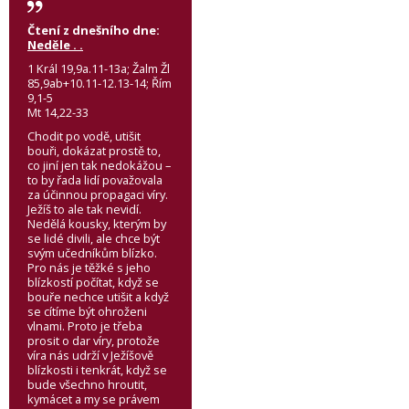
Čtení z dnešního dne:
Neděle . .
1 Král 19,9a.11-13a; Žalm Žl
85,9ab+10.11-12.13-14; Řím
9,1-5
Mt 14,22-33
Chodit po vodě, utišit
bouři, dokázat prostě to,
co jiní jen tak nedokážou –
to by řada lidí považovala
za účinnou propagaci víry.
Ježíš to ale tak nevidí.
Nedělá kousky, kterým by
se lidé divili, ale chce být
svým učedníkům blízko.
Pro nás je těžké s jeho
blízkostí počítat, když se
bouře nechce utišit a když
se cítíme být ohroženi
vlnami. Proto je třeba
prosit o dar víry, protože
víra nás udrží v Ježíšově
blízkosti i tenkrát, když se
bude všechno hroutit,
kymácet a my se právem