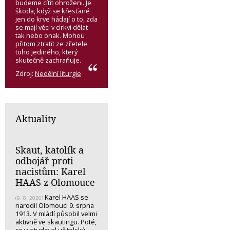
budeme cítit ohroženi. Je
škoda, když se křesťané
jen do krve hádají o to, zda
se mají věci v církvi dělat
tak nebo onak. Mohou
přitom ztratit ze zřetele
toho jediného, který
skutečně zachraňuje.
Zdroj:
Nedělní liturgie
Aktuality
Skaut, katolík a
odbojář proti
nacistům: Karel
HAAS z Olomouce
Karel HAAS se
(9. 8. 2026)
narodil Olomouci 9. srpna
1913. V mládí působil velmi
aktivně ve skautingu. Poté,
co vystudoval učitelský…