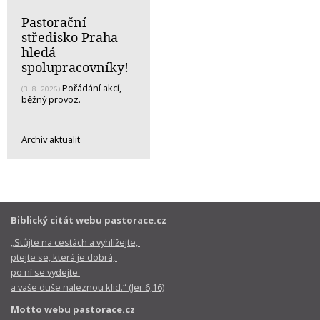
Pastorační
středisko Praha
hledá
spolupracovníky!
Pořádání akcí,
(3. 8. 2026)
běžný provoz.
Archiv aktualit
Biblický citát webu pastorace.cz
„Stůjte na cestách a vyhlížejte,
ptejte se, která je dobrá,
po ní se vydejte
a vaše duše naleznou klid.“ (Jer 6,16)
Motto webu pastorace.cz