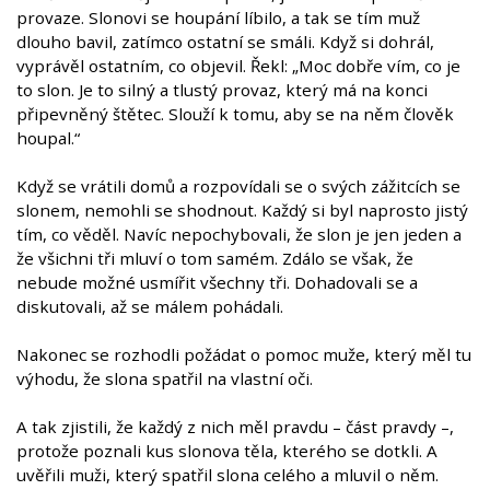
provaze. Slonovi se houpání líbilo, a tak se tím muž
dlouho bavil, zatímco ostatní se smáli. Když si dohrál,
vyprávěl ostatním, co objevil. Řekl: „Moc dobře vím, co je
to slon. Je to silný a tlustý provaz, který má na konci
připevněný štětec. Slouží k tomu, aby se na něm člověk
houpal.“
Když se vrátili domů a rozpovídali se o svých zážitcích se
slonem, nemohli se shodnout. Každý si byl naprosto jistý
tím, co věděl. Navíc nepochybovali, že slon je jen jeden a
že všichni tři mluví o tom samém. Zdálo se však, že
nebude možné usmířit všechny tři. Dohadovali se a
diskutovali, až se málem pohádali.
Nakonec se rozhodli požádat o pomoc muže, který měl tu
výhodu, že slona spatřil na vlastní oči.
A tak zjistili, že každý z nich měl pravdu – část pravdy –,
protože poznali kus slonova těla, kterého se dotkli. A
uvěřili muži, který spatřil slona celého a mluvil o něm.