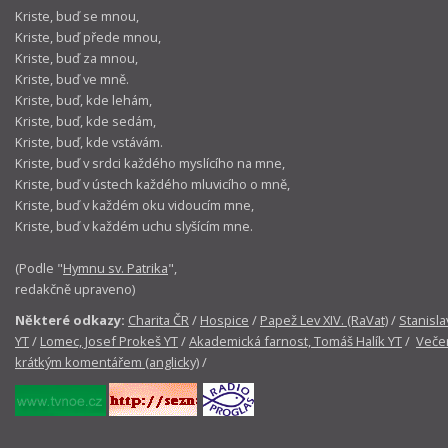
Kriste, buď se mnou,
Kriste, buď přede mnou,
Kriste, buď za mnou,
Kriste, buď ve mně.
Kriste, buď, kde lehám,
Kriste, buď, kde sedám,
Kriste, buď, kde vstávám.
Kriste, buď v srdci každého myslícího na mne,
Kriste, buď v ústech každého mluvicího o mně,
Kriste, buď v každém oku vidoucím mne,
Kriste, buď v každém uchu slyšícím mne.
(Podle "
Hymnu sv. Patrika
",
redakčně upraveno)
Některé odkazy:
Charita ČR
/
Hospice
/
Papež Lev XIV. (RaVat)
/
Stanisla
YT
/
Lomec, Josef Prokeš YT
/
Akademická farnost, Tomáš Halík YT
/
Večer
krátkým komentářem (anglicky)
/