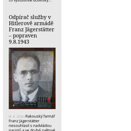
Odpírač služby v
Hitlerově armádě
Franz Jägerstätter
– popraven
9.8.1943
Rakouský farmář
(8. 8. 2026)
Franz Jägerstätter
nesouhlasil s nadvládou
nacistů a ve druhé světové