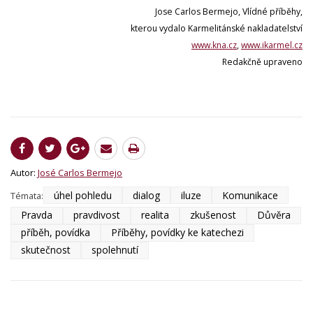
Jose Carlos Bermejo, Vlídné příběhy,
kterou vydalo Karmelitánské nakladatelství
www.kna.cz
,
www.ikarmel.cz
Redakčně upraveno
Autor:
José Carlos Bermejo
úhel pohledu
dialog
iluze
Komunikace
Témata:
Pravda
pravdivost
realita
zkušenost
Důvěra
příběh, povídka
Příběhy, povídky ke katechezi
skutečnost
spolehnutí