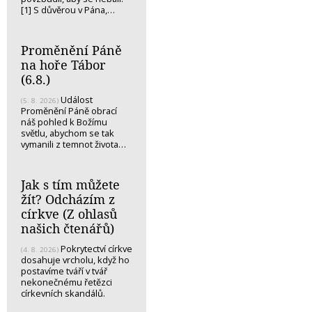
[1] S důvěrou v Pána,…
Proměnění Páně
na hoře Tábor
(6.8.)
Událost
(5. 8. 2026)
Proměnění Páně obrací
náš pohled k Božímu
světlu, abychom se tak
vymanili z temnot života…
Jak s tím můžete
žít? Odcházím z
církve (Z ohlasů
našich čtenářů)
Pokrytectví církve
(4. 8. 2026)
dosahuje vrcholu, když ho
postavíme tváří v tvář
nekonečnému řetězci
církevních skandálů.