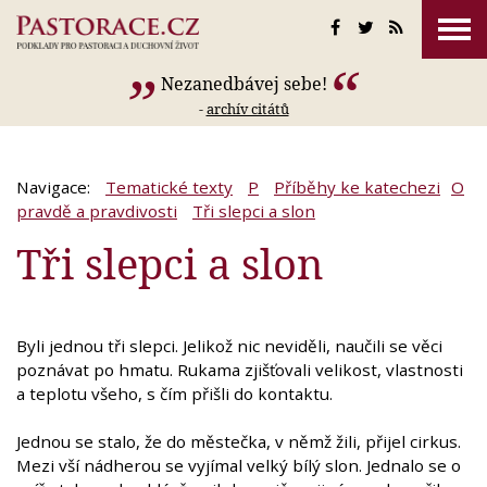
Nezanedbávej sebe!
-
archív citátů
Navigace:
Tematické texty
P
Příběhy ke katechezi
O
pravdě a pravdivosti
Tři slepci a slon
Tři slepci a slon
Byli jednou tři slepci. Jelikož nic neviděli, naučili se věci
poznávat po hmatu. Rukama zjišťovali velikost, vlastnosti
a teplotu všeho, s čím přišli do kontaktu.
Jednou se stalo, že do městečka, v němž žili, přijel cirkus.
Mezi vší nádherou se vyjímal velký bílý slon. Jednalo se o