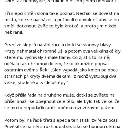
zvíře tak neobvyklé, že nikdo o ničem jiném nehovořil.
Tři slepci chtěli slona také poznat. Nechali se dovést na
místo, kde se nacházel, a požádali o dovolení, aby se ho
směli dotknout. Zvíře to bylo krotké, a proto jim nikdo
nebránil.
První ze slepců natáhl ruce a dotkl se slonovy hlavy.
Prsty nahmatal ohromné uši a potom dva velikánské kly,
které mu vyčnívaly z malé tlamy. Co zjistil, to na něj
udělalo tak ohromný dojem, že to okamžitě popsal
ostatním dvěma. Řekl: „Slon vypadá jako kmen po obou
stranách přikrytý dvěma dekami, z nichž vystupují dva
velké, studené a tvrdé oštěpy.“
Když přišla řada na druhého muže, dotkl se zvířete na
břiše. Snažil se obejmout celé tělo, ale bylo tak velké, že
se mu to nepodařilo ani s oběma rozevřenými pažemi.
Potom byl na řadě třetí slepec a ten stiskl zvíře za ocas.
Pověsil se na něj a rozhoupal se, jako se houpou děti na