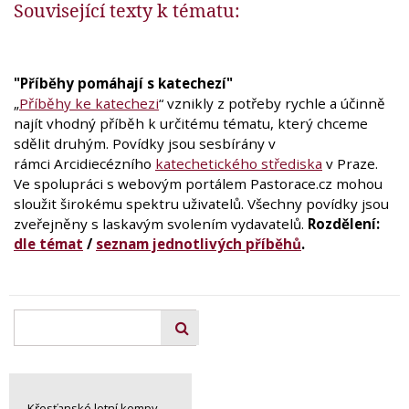
Související texty k tématu:
"Příběhy pomáhají s katechezí"
„
Příběhy ke katechezi
“ vznikly z potřeby rychle a účinně
najít vhodný příběh k určitému tématu, který chceme
sdělit druhým. Povídky jsou sesbírány v
rámci Arcidiecézního
katechetického střediska
v Praze.
Ve spolupráci s webovým portálem Pastorace.cz mohou
sloužit širokému spektru uživatelů. Všechny povídky jsou
zveřejněny s laskavým svolením vydavatelů.
Rozdělení:
dle témat
/
seznam jednotlivých příběhů
.
Křesťanské letní kempy