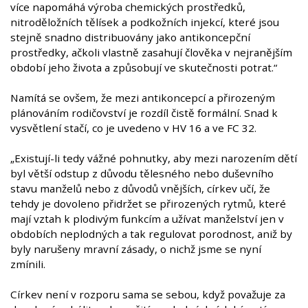
více napomáhá výroba chemických prostředků,
nitroděložních tělísek a podkožních injekcí, které jsou
stejně snadno distribuovány jako antikoncepční
prostředky, ačkoli vlastně zasahují člověka v nejranějším
období jeho života a způsobují ve skutečnosti potrat.“
Namítá se ovšem, že mezi antikoncepcí a přirozeným
plánováním rodičovství je rozdíl čistě formální. Snad k
vysvětlení stačí, co je uvedeno v HV 16 a ve FC 32.
„Existují-li tedy vážné pohnutky, aby mezi narozením dětí
byl větší odstup z důvodu tělesného nebo duševního
stavu manželů nebo z důvodů vnějších, církev učí, že
tehdy je dovoleno přidržet se přirozených rytmů, které
mají vztah k plodivým funkcím a užívat manželství jen v
obdobích neplodných a tak regulovat porodnost, aniž by
byly narušeny mravní zásady, o nichž jsme se nyní
zmínili.
Církev není v rozporu sama se sebou, když považuje za