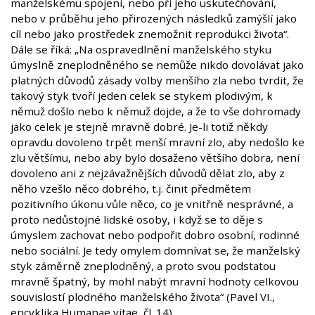
manželskému spojení, nebo při jeho uskutečňování,
nebo v průběhu jeho přirozených následků zamýšlí jako
cíl nebo jako prostředek znemožnit reprodukci života“.
Dále se říká: „Na ospravedlnění manželského styku
úmyslně zneplodněného se nemůže nikdo dovolávat jako
platných důvodů zásady volby menšího zla nebo tvrdit, že
takový styk tvoří jeden celek se stykem plodivým, k
němuž došlo nebo k němuž dojde, a že to vše dohromady
jako celek je stejně mravně dobré. Je-li totiž někdy
opravdu dovoleno trpět menší mravní zlo, aby nedošlo ke
zlu většímu, nebo aby bylo dosaženo většího dobra, není
dovoleno ani z nejzávažnějších důvodů dělat zlo, aby z
něho vzešlo něco dobrého, t.j. činit předmětem
pozitivního úkonu vůle něco, co je vnitřně nesprávné, a
proto nedůstojné lidské osoby, i když se to děje s
úmyslem zachovat nebo podpořit dobro osobní, rodinné
nebo sociální. Je tedy omylem domnívat se, že manželský
styk záměrně zneplodněný, a proto svou podstatou
mravně špatný, by mohl nabýt mravní hodnoty celkovou
souvislostí plodného manželského života“ (Pavel VI.,
encyklika Humanae vitae, čl. 14)