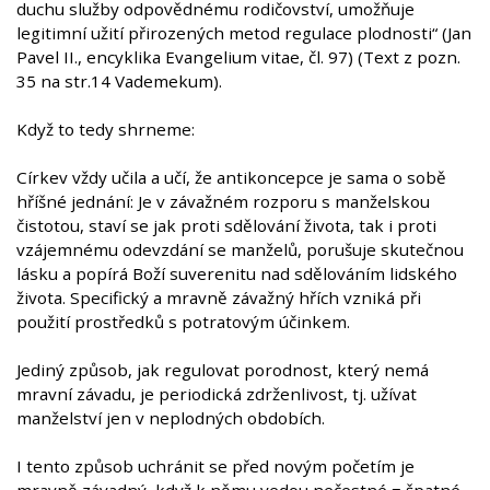
duchu služby odpovědnému rodičovství, umožňuje
legitimní užití přirozených metod regulace plodnosti“ (Jan
Pavel II., encyklika Evangelium vitae, čl. 97) (Text z pozn.
35 na str.14 Vademekum).
Když to tedy shrneme:
Církev vždy učila a učí, že antikoncepce je sama o sobě
hříšné jednání: Je v závažném rozporu s manželskou
čistotou, staví se jak proti sdělování života, tak i proti
vzájemnému odevzdání se manželů, porušuje skutečnou
lásku a popírá Boží suverenitu nad sdělováním lidského
života. Specifický a mravně závažný hřích vzniká při
použití prostředků s potratovým účinkem.
Jediný způsob, jak regulovat porodnost, který nemá
mravní závadu, je periodická zdrženlivost, tj. užívat
manželství jen v neplodných obdobích.
I tento způsob uchránit se před novým početím je
mravně závadný, když k němu vedou nečestné = špatné