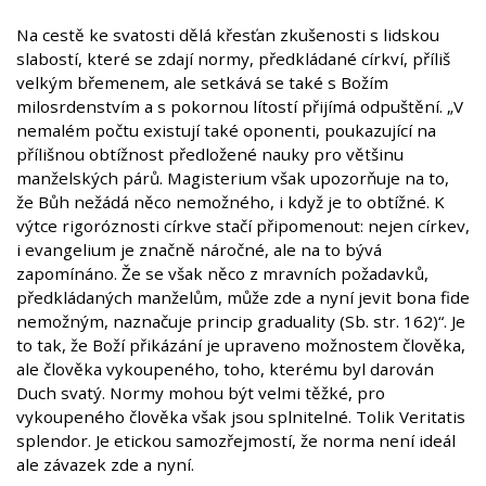
Na cestě ke svatosti dělá křesťan zkušenosti s lidskou
slabostí, které se zdají normy, předkládané církví, příliš
velkým břemenem, ale setkává se také s Božím
milosrdenstvím a s pokornou lítostí přijímá odpuštění. „V
nemalém počtu existují také oponenti, poukazující na
přílišnou obtížnost předložené nauky pro většinu
manželských párů. Magisterium však upozorňuje na to,
že Bůh nežádá něco nemožného, i když je to obtížné. K
výtce rigoróznosti církve stačí připomenout: nejen církev,
i evangelium je značně náročné, ale na to bývá
zapomínáno. Že se však něco z mravních požadavků,
předkládaných manželům, může zde a nyní jevit bona fide
nemožným, naznačuje princip graduality (Sb. str. 162)“. Je
to tak, že Boží přikázání je upraveno možnostem člověka,
ale člověka vykoupeného, toho, kterému byl darován
Duch svatý. Normy mohou být velmi těžké, pro
vykoupeného člověka však jsou splnitelné. Tolik Veritatis
splendor. Je etickou samozřejmostí, že norma není ideál
ale závazek zde a nyní.