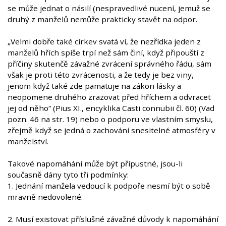
se může jednat o násilí (nespravedlivé nucení, jemuž se
druhý z manželů nemůže prakticky stavět na odpor.
„Velmi dobře také církev svatá ví, že nezřídka jeden z
manželů hřích spíše trpí než sám činí, když připouští z
příčiny skutenčě závažné zvrácení správného řádu, sám
však je proti této zvrácenosti, a že tedy je bez viny,
jenom když také zde pamatuje na zákon lásky a
neopomene druhého zrazovat před hříchem a odvracet
jej od něho“ (Pius XI., encyklika Casti connubii čl. 60) (Vad
pozn. 46 na str. 19) nebo o podporu ve vlastním smyslu,
zřejmě když se jedná o zachování snesitelné atmosféry v
manželství.
Takové napomáhání může být přípustné, jsou-li
současně dány tyto tři podmínky:
1. Jednání manžela vedoucí k podpoře nesmí být o sobě
mravně nedovolené.
2. Musí existovat příslušné závažné důvody k napomáhání