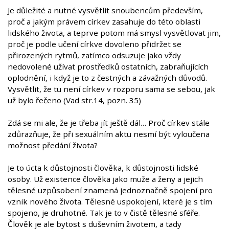
Je důležité a nutné vysvětlit snoubencům především,
proč a jakým právem církev zasahuje do této oblasti
lidského života, a teprve potom má smysl vysvětlovat jim,
proč je podle učení církve dovoleno přidržet se
přirozených rytmů, zatímco odsuzuje jako vždy
nedovolené užívat prostředků ostatních, zabraňujících
oplodnění, i když je to z čestných a závažných důvodů.
Vysvětlit, že tu není církev v rozporu sama se sebou, jak
už bylo řečeno (Vad str.14, pozn. 35)
Zdá se mi ale, že je třeba jít ještě dál… Proč církev stále
zdůrazňuje, že při sexuálním aktu nesmí být vyloučena
možnost předání života?
Je to úcta k důstojnosti člověka, k důstojnosti lidské
osoby. Už existence člověka jako muže a ženy a jejich
tělesné uzpůsobení znamená jednoznačně spojení pro
vznik nového života. Tělesné uspokojení, které je s tím
spojeno, je druhotné. Tak je to v čistě tělesné sféře.
Člověk je ale bytost s duševním životem, a tady