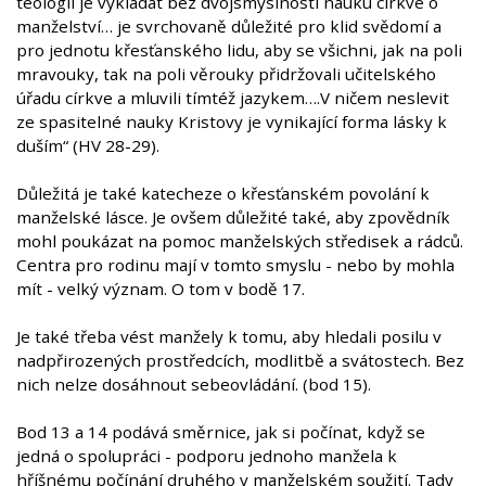
teologii je vykládat bez dvojsmyslnosti nauku církve o
manželství… je svrchovaně důležité pro klid svědomí a
pro jednotu křesťanského lidu, aby se všichni, jak na poli
mravouky, tak na poli věrouky přidržovali učitelského
úřadu církve a mluvili tímtéž jazykem….V ničem neslevit
ze spasitelné nauky Kristovy je vynikající forma lásky k
duším“ (HV 28-29).
Důležitá je také katecheze o křesťanském povolání k
manželské lásce. Je ovšem důležité také, aby zpovědník
mohl poukázat na pomoc manželských středisek a rádců.
Centra pro rodinu mají v tomto smyslu - nebo by mohla
mít - velký význam. O tom v bodě 17.
Je také třeba vést manžely k tomu, aby hledali posilu v
nadpřirozených prostředcích, modlitbě a svátostech. Bez
nich nelze dosáhnout sebeovládání. (bod 15).
Bod 13 a 14 podává směrnice, jak si počínat, když se
jedná o spolupráci - podporu jednoho manžela k
hříšnému počínání druhého v manželském soužití. Tady