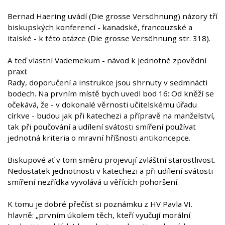
Bernad Haering uvádí (Die grosse Versöhnung) názory tří
biskupských konferencí - kanadské, francouzské a
italské - k této otázce (Die grosse Versöhnung str. 318).
A teď vlastní Vademekum - návod k jednotné zpovědní
praxi:
Rady, doporučení a instrukce jsou shrnuty v sedmnácti
bodech. Na prvním místě bych uvedl bod 16: Od kněží se
očekává, že - v dokonalé věrnosti učitelskému úřadu
církve - budou jak při katechezi a přípravě na manželství,
tak při poučování a udílení svátosti smíření používat
jednotná kriteria o mravní hříšnosti antikoncepce.
Biskupové ať v tom směru projevují zvláštní starostlivost.
Nedostatek jednotnosti v katechezi a při udílení svátosti
smíření nezřídka vyvolává u věřících pohoršení.
K tomu je dobré přečíst si poznámku z HV Pavla VI.
hlavně: „prvním úkolem těch, kteří vyučují morální