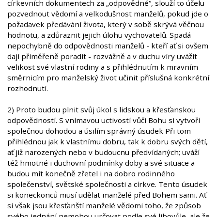
církevních dokumentech za „odpovědné“, slouží to účelu
pozvednout vědomí a velkodušnost manželů, pokud jde o
požadavek předávání života, který v sobě skrývá věčnou
hodnotu, a zdůraznit jejich úlohu vychovatelů. Spadá
nepochybně do odpovědnosti manželů - kteří ať si ovšem
dají přiměřeně poradit - rozvážně a v duchu víry uvážit
velikost své vlastní rodiny a s přihlédnutím k mravním
směrnicím pro manželský život učinit příslušná konkrétní
rozhodnutí.
2) Proto budou plnit svůj úkol s lidskou a křesťanskou
odpovědností. S vnímavou uctivostí vůči Bohu si vytvoří
společnou dohodou a úsilím správný úsudek Při tom
přihlédnou jak k vlastnímu dobru, tak k dobru svých dětí,
ať již narozených nebo v budoucnu předvídaných; uváží
též hmotné i duchovní podmínky doby a své situace a
budou mít konečně zřetel i na dobro rodinného
společenství, světské společnosti a církve. Tento úsudek
si koneckonců musí udělat manželé před Bohem sami. Ať
si však jsou křesťanští manželé vědomi toho, že způsob
svého jednání nemohou určovat podle své libovůle, ale že