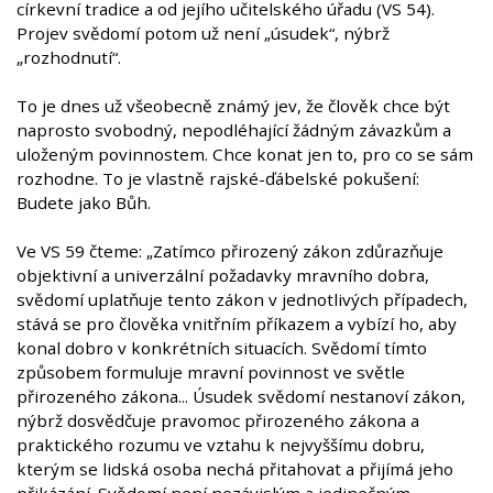
církevní tradice a od jejího učitelského úřadu (VS 54).
Projev svědomí potom už není „úsudek“, nýbrž
„rozhodnutí“.
To je dnes už všeobecně známý jev, že člověk chce být
naprosto svobodný, nepodléhající žádným závazkům a
uloženým povinnostem. Chce konat jen to, pro co se sám
rozhodne. To je vlastně rajské-ďábelské pokušení:
Budete jako Bůh.
Ve VS 59 čteme: „Zatímco přirozený zákon zdůrazňuje
objektivní a univerzální požadavky mravního dobra,
svědomí uplatňuje tento zákon v jednotlivých případech,
stává se pro člověka vnitřním příkazem a vybízí ho, aby
konal dobro v konkrétních situacích. Svědomí tímto
způsobem formuluje mravní povinnost ve světle
přirozeného zákona... Úsudek svědomí nestanoví zákon,
nýbrž dosvědčuje pravomoc přirozeného zákona a
praktického rozumu ve vztahu k nejvyššímu dobru,
kterým se lidská osoba nechá přitahovat a přijímá jeho
přikázání. Svědomí není nezávislým a jedinečným