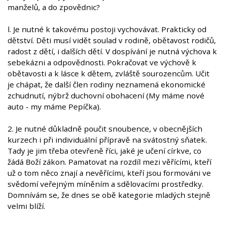
manželů, a do zpovědnic?
l. Je nutné k takovému postoji vychovávat. Prakticky od
dětství. Děti musí vidět soulad v rodině, obětavost rodičů,
radost z dětí, i dalších dětí. V dospívání je nutná výchova k
sebekázni a odpovědnosti. Pokračovat ve výchově k
obětavosti a k lásce k dětem, zvláště sourozencům. Učit
je chápat, že další člen rodiny neznamená ekonomické
zchudnutí, nýbrž duchovní obohacení (My máme nové
auto - my máme Pepíčka).
2. Je nutné důkladně poučit snoubence, v obecnějších
kurzech i při individuální přípravě na svátostný sňatek.
Tady je jim třeba otevřeně říci, jaké je učení církve, co
žádá Boží zákon. Pamatovat na rozdíl mezi věřícími, kteří
už o tom něco znají a nevěřícími, kteří jsou formováni ve
svědomí veřejným míněním a sdělovacími prostředky.
Domnívám se, že dnes se obě kategorie mladých stejně
velmi blíží.