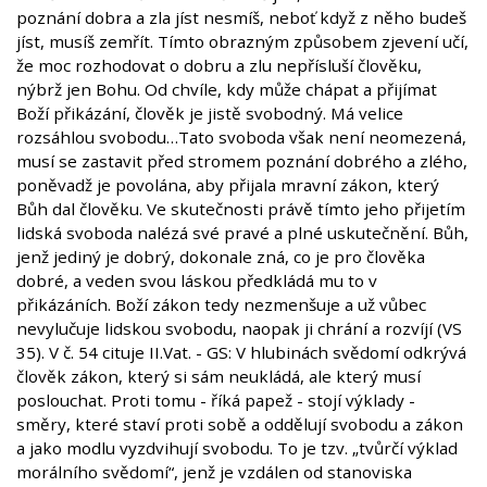
poznání dobra a zla jíst nesmíš, neboť když z něho budeš
jíst, musíš zemřít. Tímto obrazným způsobem zjevení učí,
že moc rozhodovat o dobru a zlu nepřísluší člověku,
nýbrž jen Bohu. Od chvíle, kdy může chápat a přijímat
Boží přikázání, člověk je jistě svobodný. Má velice
rozsáhlou svobodu…Tato svoboda však není neomezená,
musí se zastavit před stromem poznání dobrého a zlého,
poněvadž je povolána, aby přijala mravní zákon, který
Bůh dal člověku. Ve skutečnosti právě tímto jeho přijetím
lidská svoboda nalézá své pravé a plné uskutečnění. Bůh,
jenž jediný je dobrý, dokonale zná, co je pro člověka
dobré, a veden svou láskou předkládá mu to v
přikázáních. Boží zákon tedy nezmenšuje a už vůbec
nevylučuje lidskou svobodu, naopak ji chrání a rozvíjí (VS
35). V č. 54 cituje II.Vat. - GS: V hlubinách svědomí odkrývá
člověk zákon, který si sám neukládá, ale který musí
poslouchat. Proti tomu - říká papež - stojí výklady -
směry, které staví proti sobě a oddělují svobodu a zákon
a jako modlu vyzdvihují svobodu. To je tzv. „tvůrčí výklad
morálního svědomí“, jenž je vzdálen od stanoviska