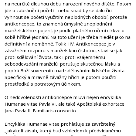
na neurčitě dlouhou dobu narození nového dítěte. Potom
jde o zabránění početí - nebo snad by se dalo říci -
vyhnout se početí využitím neplodných období, protože
antikoncepce, to znamená úmyslné zneplodnění
manželského spojení, je podle platného učení církve o
sobě hříšné jednání. Na toto učení je třeba hledět jako na
definitivní a neměnné. Tolik HV. Antikoncepce je v
závažném rozporu s manželskou čistotou, staví se jak
proti sdělování života, tak i proti vzájemnému
sebeodevzdání manželů; porušuje skutečnou lásku a
popírá Boží suverenitu nad sdělováním lidského života.
Specifický a mravně závažný hřích je potom použití
prostředků s potratovým účinkem.
O nedovolenosti antikoncepce mluví nejen encyklika
Humanae vitae Pavla VI, ale také Apoštolská exhortace
Jana Pavla II. Familiaris consortio.
Encyklika Humanae vitae prohlašuje za zavržitelný
„jakýkoli zásah, který buď vzhledem k předvídanému