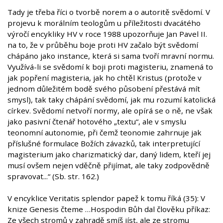
Tady je třeba říci o tvorbě norem a o autoritě svědomí. V
projevu k morálním teologům u příležitosti dvacátého
výročí encykliky HV v roce 1988 upozorňuje Jan Pavel II.
na to, že v průběhu boje proti HV začalo být svědomí
chápáno jako instance, která si sama tvoří mravní normu.
Využívá-li se svědomí k boji proti magisteriu, znamená to
jak popření magisteria, jak ho chtěl Kristus (protože v
jednom důležitém bodě svého působení přestává mít
smysl), tak taky chápání svědomí, jak mu rozumí katolická
církev. Svědomí netvoří normy, ale opírá se o ně, ne však
jako pasivní čtenář hotového „textu“, ale v smyslu
teonomní autonomie, při čemž teonomie zahrnuje jak
příslušné formulace Božích závazků, tak interpretující
magisterium jako charizmatický dar, daný lidem, kteří jej
musí ovšem nejen vděčně přijímat, ale taky zodpovědně
spravovat...“ (Sb. str. 162.)
V encyklice Veritatis splendor papež k tomu říká (35): V
knize Genesis čteme …Hospodin Bůh dal člověku příkaz:
Ze všech stromů v zahradě smíš jíst, ale ze stromu