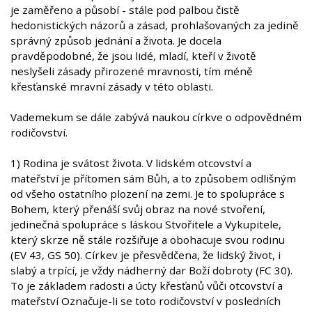
je zaměřeno a působí - stále pod palbou čistě
hedonistických názorů a zásad, prohlašovaných za jedině
správný způsob jednání a života. Je docela
pravděpodobné, že jsou lidé, mladí, kteří v životě
neslyšeli zásady přirozené mravnosti, tím méně
křesťanské mravní zásady v této oblasti.
Vademekum se dále zabývá naukou církve o odpovědném
rodičovství.
1) Rodina je svátost života. V lidském otcovství a
mateřství je přítomen sám Bůh, a to způsobem odlišným
od všeho ostatního plození na zemi. Je to spolupráce s
Bohem, který přenáší svůj obraz na nové stvoření,
jedinečná spolupráce s láskou Stvořitele a Vykupitele,
který skrze ně stále rozšiřuje a obohacuje svou rodinu
(EV 43, GS 50). Církev je přesvědčena, že lidský život, i
slabý a trpící, je vždy nádherný dar Boží dobroty (FC 30).
To je základem radosti a úcty křesťanů vůči otcovství a
mateřství Označuje-li se toto rodičovství v posledních