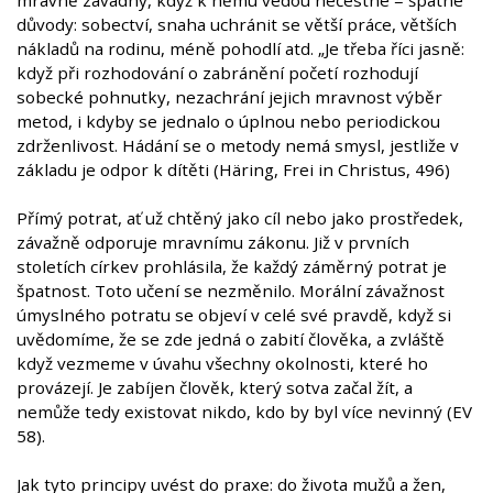
důvody: sobectví, snaha uchránit se větší práce, větších
nákladů na rodinu, méně pohodlí atd. „Je třeba říci jasně:
když při rozhodování o zabránění početí rozhodují
sobecké pohnutky, nezachrání jejich mravnost výběr
metod, i kdyby se jednalo o úplnou nebo periodickou
zdrženlivost. Hádání se o metody nemá smysl, jestliže v
základu je odpor k dítěti (Häring, Frei in Christus, 496)
Přímý potrat, ať už chtěný jako cíl nebo jako prostředek,
závažně odporuje mravnímu zákonu. Již v prvních
stoletích církev prohlásila, že každý záměrný potrat je
špatnost. Toto učení se nezměnilo. Morální závažnost
úmyslného potratu se objeví v celé své pravdě, když si
uvědomíme, že se zde jedná o zabití člověka, a zvláště
když vezmeme v úvahu všechny okolnosti, které ho
provázejí. Je zabíjen člověk, který sotva začal žít, a
nemůže tedy existovat nikdo, kdo by byl více nevinný (EV
58).
Jak tyto principy uvést do praxe: do života mužů a žen,