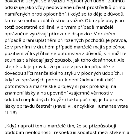
dovolené uchýlit se k využití neplodných údobí, zatímco
odsuzuje jako vždy nedovolené užívat prostředků přímo
namířených proti oplodnění, i když se to děje z důvodů,
které se mohou zdát čestné a vážné. Oba způsoby jsou
totiž podstatně odlišné. V prvním případě manželé
oprávněně využívají přirozené dispozice. V druhém
případě brání uplatnění přirozených pochodů. Je pravda,
že v prvním i v druhém případě manželé mají společnou
pozitivní vůli vytříhat se potomstva z důvodů, s nimiž lze
souhlasit a hledají jistý způsob, jak toho dosáhnout. Ale
stejně tak je pravda, že pouze v prvním případě se
dovedou zříci manželského styku v plodných údobích, i
když ze správných pohnutek není žádoucí mít další
potomstvo a manželské projevy si pak prokazují na
znamení lásky a na upevnění vzájemné věrnosti v
údobích neplodných. Když si takto počínají, je to projev
lásky opravdu čestné“ (Pavel VI. encyklika Humanae vitae
čl. 16)
„Když naproti tomu manželé tím, že se přizpůsobují
obdobím neplodnosti, respektují spojitost mezi stykem a