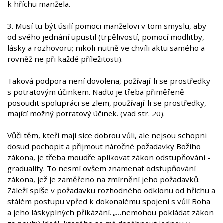
k hříchu manžela.
3. Musí tu být úsilí pomoci manželovi v tom smyslu, aby
od svého jednání upustil (trpělivostí, pomocí modlitby,
lásky a rozhovoru; nikoli nutně ve chvíli aktu samého a
rovněž ne při každé příležitosti).
Taková podpora není dovolena, požívají-li se prostředky
s potratovým účinkem. Nadto je třeba přiměřeně
posoudit spolupráci se zlem, používají-li se prostředky,
mající možný potratový účinek. (Vad str. 20).
Vůči těm, kteří mají sice dobrou vůli, ale nejsou schopni
dosud pochopit a přijmout náročné požadavky Božího
zákona, je třeba moudře aplikovat zákon odstupňování -
graduality. To nesmí ovšem znamenat odstupňování
zákona, jež je zaměřeno na zmírnění jeho požadavků.
Záleží spíše v požadavku rozhodného odklonu od hříchu a
stálém postupu vpřed k dokonalému spojení s vůlí Boha
a jeho láskyplných přikázání. „…nemohou pokládat zákon
za pouhý ideál, kterého se má dosáhnout jednou v