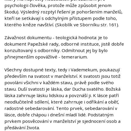
psychologii člověka, protože může způsobit jenom
škodu). Výsledný rozptyl řešení je pohoršením manželů,
kteří se setkávají s odchylným přístupem podle toho,
kterého kněze navštíví. (Skoblík ve Sborníku str. 161).
Závažnost dokumentu - teologická hodnota: Je to
dokument Papežské rady, odborné instituce, jistě dobře
konzultovaný s odborníky. Odmítnout jej by bylo
přinejmenším opovážlivé - temerarium.
Všechny dostupné texty, tedy i Vademekum, poukazují
především na svatost v manželství. K svatosti jsou totiž
povoláni všichni v každém stavu, právě podle svého
stavu. Duší svatosti je láska, dar Ducha svatého. Božská
láska zahrnuje lásku lidskou a povznáší ji. K lásce patří
neodlučitelně sdílení, které zahrnuje i odříkání a oběť,
radostné sebedarování. Tento prvek, sebedarování v
lásce, dobře chápou i dnešní mladí lidé. Podstatným
prvkem posvěcování v manželství je sjednocení osob a
předávání života.