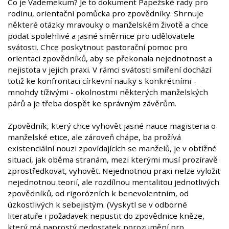
Co je Vademekum? Je to dokument Papežské rady pro
rodinu, orientační pomůcka pro zpovědníky. Shrnuje
některé otázky mravouky o manželském životě a chce
podat spolehlivé a jasné směrnice pro udělovatele
svátosti. Chce poskytnout pastorační pomoc pro
orientaci zpovědníků, aby se překonala nejednotnost a
nejistota v jejich praxi. V rámci svátosti smíření dochází
totiž ke konfrontaci církevní nauky s konkrétními -
mnohdy tíživými - okolnostmi některých manželských
párů a je třeba dospět ke správným závěrům.
Zpovědník, který chce vyhovět jasné nauce magisteria o
manželské etice, ale zároveň chápe, ba prožívá
existenciální nouzi zpovídajících se manželů, je v obtížné
situaci, jak oběma stranám, mezi kterými musí prozíravě
zprostředkovat, vyhovět. Nejednotnou praxi nelze vyložit
nejednotnou teorií, ale rozdílnou mentalitou jednotlivých
zpovědníků, od rigorózních k benevolentním, od
úzkostlivých k sebejistým. (Vyskytl se v odborné
literatuře i požadavek nepustit do zpovědnice kněze,
který má naprostý nedostatek porozumění pro