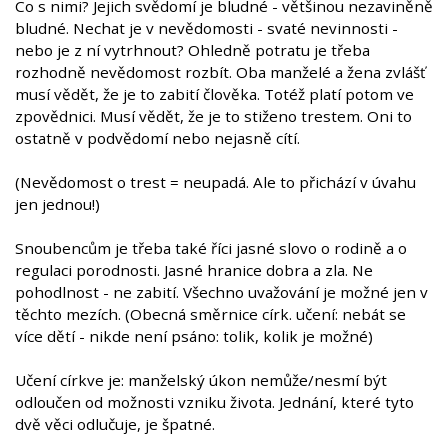
Co s nimi? Jejich svědomí je bludné - většinou nezaviněně
bludné. Nechat je v nevědomosti - svaté nevinnosti -
nebo je z ní vytrhnout? Ohledně potratu je třeba
rozhodně nevědomost rozbít. Oba manželé a žena zvlášť
musí vědět, že je to zabití člověka. Totéž platí potom ve
zpovědnici. Musí vědět, že je to stiženo trestem. Oni to
ostatně v podvědomí nebo nejasně cítí.
(Nevědomost o trest = neupadá. Ale to přichází v úvahu
jen jednou!)
Snoubencům je třeba také říci jasné slovo o rodině a o
regulaci porodnosti. Jasné hranice dobra a zla. Ne
pohodlnost - ne zabití. Všechno uvažování je možné jen v
těchto mezích. (Obecná směrnice círk. učení: nebát se
více dětí - nikde není psáno: tolik, kolik je možné)
Učení církve je: manželský úkon nemůže/nesmí být
odloučen od možnosti vzniku života. Jednání, které tyto
dvě věci odlučuje, je špatné.