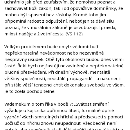
uchránilo jak před zoufalstvím, že nemohou poznat a
zachovávat Boží zákon, tak i od opovážlivé domněnky, že
mohou být spaseni bez zásluhy. Kromě toho jim
připomíná radost z odpuštění, neboť jen ta dává sílu
poznat, že v morálním zákoně je osvobozující pravda,
milost naděje a životní cesta. (VS 112)
Velkým problémem bude omyl svědomí: buď
nepřekonatelná nevědomost nebo nezaviněně
nesprávný úsudek. Obě tyto okolnosti budou dnes velmi
časté. Řekl bych nejčastěji nezaviněně a nepřekonatelně
bludné přesvědčení. Při dnešní výchově, mentalitě
většiny společnosti, neustálé propagandě - a nakonec i
při stále větší tendenci chtít dokonalou svobodu ve všem,
je to zcela pochopitelné.
Vademekum o tom říká v bodě 7: „Svátost smíření
vyžaduje u kajícníka upřímnou lítost, formálně úplné
vyznání všech smrtelných hříchů a předsevzetí s pomocí
Boží už do hříchu znovu neupadnout. Všeobecně není
nutné, aby zpovědník kladl důkladnější otázky týkající se