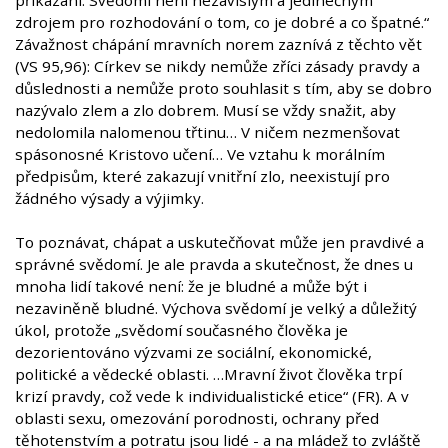
zdrojem pro rozhodování o tom, co je dobré a co špatné.“
Závažnost chápání mravních norem zaznívá z těchto vět
(VS 95,96): Církev se nikdy nemůže zříci zásady pravdy a
důslednosti a nemůže proto souhlasit s tím, aby se dobro
nazývalo zlem a zlo dobrem. Musí se vždy snažit, aby
nedolomila nalomenou třtinu… V ničem nezmenšovat
spásonosné Kristovo učení… Ve vztahu k morálním
předpisům, které zakazují vnitřní zlo, neexistují pro
žádného výsady a výjimky.
To poznávat, chápat a uskutečňovat může jen pravdivé a
správné svědomí. Je ale pravda a skutečnost, že dnes u
mnoha lidí takové není: že je bludné a může být i
nezaviněně bludné. Výchova svědomí je velký a důležitý
úkol, protože „svědomí současného člověka je
dezorientováno výzvami ze sociální, ekonomické,
politické a vědecké oblasti. …Mravní život člověka trpí
krizí pravdy, což vede k individualistické etice“ (FR). A v
oblasti sexu, omezování porodnosti, ochrany před
těhotenstvím a potratu jsou lidé - a na mládež to zvláště