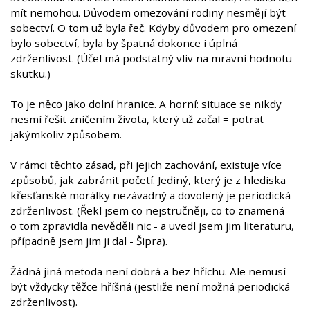
mít nemohou. Důvodem omezování rodiny nesmějí být
sobectví. O tom už byla řeč. Kdyby důvodem pro omezení
bylo sobectví, byla by špatná dokonce i úplná
zdrženlivost. (Účel má podstatný vliv na mravní hodnotu
skutku.)
To je něco jako dolní hranice. A horní: situace se nikdy
nesmí řešit zničením života, který už začal = potrat
jakýmkoliv způsobem.
V rámci těchto zásad, při jejich zachování, existuje více
způsobů, jak zabránit početí. Jediný, který je z hlediska
křesťanské morálky nezávadný a dovolený je periodická
zdrženlivost. (Řekl jsem co nejstručněji, co to znamená -
o tom zpravidla nevěděli nic - a uvedl jsem jim literaturu,
případně jsem jim ji dal - Šipra).
Žádná jiná metoda není dobrá a bez hříchu. Ale nemusí
být vždycky těžce hříšná (jestliže není možná periodická
zdrženlivost).