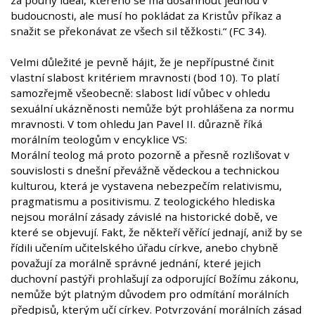
budoucnosti, ale musí ho pokládat za Kristův příkaz a
snažit se překonávat ze všech sil těžkosti.“ (FC 34).
Velmi důležité je pevně hájit, že je nepřípustné činit
vlastní slabost kritériem mravnosti (bod 10). To platí
samozřejmě všeobecně: slabost lidí vůbec v ohledu
sexuální ukázněnosti nemůže být prohlášena za normu
mravnosti. V tom ohledu Jan Pavel II. důrazně říká
morálním teologům v encyklice VS:
Morální teolog má proto pozorně a přesně rozlišovat v
souvislosti s dnešní převážně vědeckou a technickou
kulturou, která je vystavena nebezpečím relativismu,
pragmatismu a positivismu. Z teologického hlediska
nejsou morální zásady závislé na historické době, ve
které se objevují. Fakt, že někteří věřící jednají, aniž by se
řídili učením učitelského úřadu církve, anebo chybně
považují za morálně správné jednání, které jejich
duchovní pastýři prohlašují za odporující Božímu zákonu,
nemůže být platným důvodem pro odmítání morálních
předpisů, kterým učí církev. Potvrzování morálních zásad