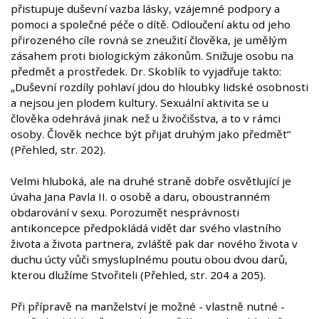
přistupuje duševní vazba lásky, vzájemné podpory a
pomoci a společné péče o dítě. Odloučení aktu od jeho
přirozeného cíle rovná se zneužití člověka, je umělým
zásahem proti biologickým zákonům. Snižuje osobu na
předmět a prostředek. Dr. Skoblík to vyjadřuje takto:
„Duševní rozdíly pohlaví jdou do hloubky lidské osobnosti
a nejsou jen plodem kultury. Sexuální aktivita se u
člověka odehrává jinak než u živočišstva, a to v rámci
osoby. Člověk nechce být přijat druhým jako předmět“
(Přehled, str. 202).
Velmi hluboká, ale na druhé straně dobře osvětlující je
úvaha Jana Pavla II. o osobě a daru, oboustranném
obdarování v sexu. Porozumět nesprávnosti
antikoncepce předpokládá vidět dar svého vlastního
života a života partnera, zvláště pak dar nového života v
duchu úcty vůči smysluplnému poutu obou dvou darů,
kterou dlužíme Stvořiteli (Přehled, str. 204 a 205).
Při přípravě na manželství je možné - vlastně nutné -