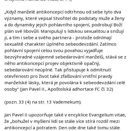
„Když manželé antikoncepcí odtrhnou od sebe tyto dva
významy, které vepsal Stvořitel do podstaty muže a ženy
a do dynamiky jejich pohlavního spojení, podrobují Boží
plán své libovůli. Manipulují s lidskou sexualitou a snižují
ji, a tím i sebe a svého partnera - protože odnímají
sexualitě charakter úplného sebeodevzdání. Zatímco
pohlavní spojení celou svou povahou vyjadřuje
bezvýhradné vzájemné sebedarování manželů, stává se z
něho antikoncepcí projev objektivně opačný,
sebedarování neúplné. Tak přistupuje k odmítnutí
otevřenosti pro život také zfalšování vnitřní pravdy
manželské lásky, která je povolána k sebeodevzdání celé
osoby“ (Jan Pavel II., Apoštolská adhortace FC čl. 32)
(pozn. 33 (4) na str. 13 Vademekum).
Jan Pavel II upozorňuje také v encyklice Evangelium vitae,
že „bohužel v myšlení lidí se stále více stírá rozdíl mezi
antikoncepcí a potratem. Den ode dne také tomu stále