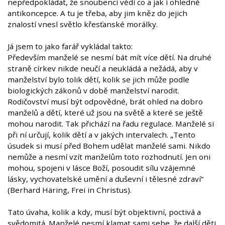
nepředpokládat, že snoubenci vědí co a jak i ohledně
antikoncepce. A tu je třeba, aby jim kněz do jejich
znalostí vnesl světlo křesťanské morálky.
Já jsem to jako farář vykládal takto:
Především manželé se nesmí bát mít více dětí. Na druhé
straně církev nikde neučí a neukládá a nežádá, aby v
manželství bylo tolik dětí, kolik se jich může podle
biologických zákonů v době manželství narodit.
Rodičovství musí být odpovědné, brát ohled na dobro
manželů a dětí, které už jsou na světě a které se ještě
mohou narodit. Tak přichází na řadu regulace. Manželé si
při ní určují, kolik dětí a v jakých intervalech. „Tento
úsudek si musí před Bohem udělat manželé sami. Nikdo
nemůže a nesmí vzít manželům toto rozhodnutí. Jen oni
mohou, spojeni v lásce Boží, posoudit sílu vzájemné
lásky, vychovatelské umění a duševní i tělesné zdraví“
(Berhard Häring, Frei in Christus).
Tato úvaha, kolik a kdy, musí být objektivní, poctivá a
svědomitá. Manželé nesmí klamat sami sebe, že další děti