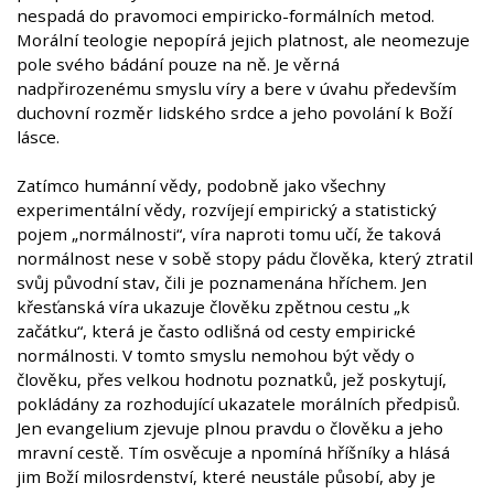
nespadá do pravomoci empiricko-formálních metod.
Morální teologie nepopírá jejich platnost, ale neomezuje
pole svého bádání pouze na ně. Je věrná
nadpřirozenému smyslu víry a bere v úvahu především
duchovní rozměr lidského srdce a jeho povolání k Boží
lásce.
Zatímco humánní vědy, podobně jako všechny
experimentální vědy, rozvíjejí empirický a statistický
pojem „normálnosti“, víra naproti tomu učí, že taková
normálnost nese v sobě stopy pádu člověka, který ztratil
svůj původní stav, čili je poznamenána hříchem. Jen
křesťanská víra ukazuje člověku zpětnou cestu „k
začátku“, která je často odlišná od cesty empirické
normálnosti. V tomto smyslu nemohou být vědy o
člověku, přes velkou hodnotu poznatků, jež poskytují,
pokládány za rozhodující ukazatele morálních předpisů.
Jen evangelium zjevuje plnou pravdu o člověku a jeho
mravní cestě. Tím osvěcuje a npomíná hříšníky a hlásá
jim Boží milosrdenství, které neustále působí, aby je