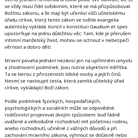
se vždy musí řídit svědomím, které se má přizpůsobovat
Božímu zákonu, a že mají být učenliví vůči učitelskému
úřadu církve, který tento zákon ve světle evangelia
autenticky vykládá. Koncil v konstituci Gaudium et spes
upozorňuje na jednu důležitou věc: Tam, kde je přerušen
intimní manželský život, mohou se octnout v nebezpečí
věrnost a dobro dětí.
Mravní povaha jednání nezávisí jen na upřímném úmyslu
a zhodnocení podmínek. Jsou nutná objektivní měřítka.
Ta se berou z přirozenosti lidské osoby a jejích činů.
Nesmí se nastoupit cesta, která zamítá učitelský úřad
církve, vykládající Boží zákon.
Podle podmínek fyzických, hospodářských,
psychologických a sociálních může se odpovědné
rodičovství projevovat dvojím způsobem: buď řádně
uvážené a velkodušné rozhodnutí mít početnou rodinu,
anebo rozhodnutí, učiněné z vážných důvodů a při
zachování mravního zákona, vyhnout se dočasně nebo