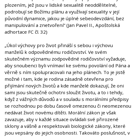
plozením, jež jsou v lidské sexualitě neoddělitelné,
podrobují se Božímu plánu a využívají sexuality v její
původní dynamice, jakou je úplné sebeodevzdání, bez
manipulování a znetvoření“ (Jan Pavel II., Apoštolská
adhortace FC čl. 32)
„Úkol výchovy pro život přináší s sebou i výchovu
manželů k odpovědnému rodičovství. Ve svém
skutečném významu zodpovědné rodičovství vyžaduje,
aby snoubenci byli vnímaví ke svému povolání od Pána a
věrně s ním spolupracovali na jeho plánech. To je jistě
možné i tam, kde je rodina zásadně otevřena pro
přijímání nových životů a kde manželé dokazují, že oni
sami jsou skutečně ochotni sloužit životu, a to i tehdy,
když z vážných důvodů a v souladu s morálními předpisy
se rozhodnou po dobu časově omezenou či neomezenou
nedávat život novému dítěti. Morální zákon je však
zavazuje, aby v každé situace ovládali své přirozené
sklony a vášně a respektovali biologické zákony, které
jsou vepsány do jejich osobnosti. Takováto poslušnost, v