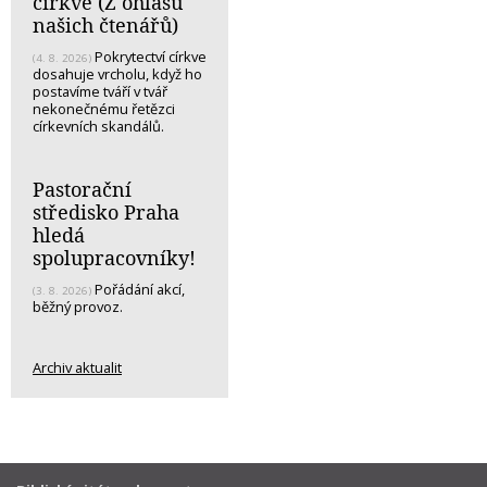
církve (Z ohlasů
našich čtenářů)
Pokrytectví církve
(4. 8. 2026)
dosahuje vrcholu, když ho
postavíme tváří v tvář
nekonečnému řetězci
církevních skandálů.
Pastorační
středisko Praha
hledá
spolupracovníky!
Pořádání akcí,
(3. 8. 2026)
běžný provoz.
Archiv aktualit