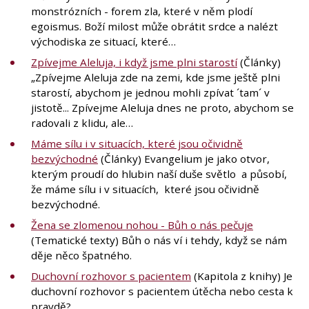
monstrózních - forem zla, které v něm plodí
egoismus. Boží milost může obrátit srdce a nalézt
východiska ze situací, které…
Zpívejme Aleluja, i když jsme plni starostí
(Články)
„Zpívejme Aleluja zde na zemi, kde jsme ještě plni
starostí, abychom je jednou mohli zpívat ´tam´ v
jistotě... Zpívejme Aleluja dnes ne proto, abychom se
radovali z klidu, ale…
Máme sílu i v situacích, které jsou očividně
bezvýchodné
(Články) Evangelium je jako otvor,
kterým proudí do hlubin naší duše světlo a působí,
že máme sílu i v situacích, které jsou očividně
bezvýchodné.
Žena se zlomenou nohou - Bůh o nás pečuje
(Tematické texty) Bůh o nás ví i tehdy, když se nám
děje něco špatného.
Duchovní rozhovor s pacientem
(Kapitola z knihy) Je
duchovní rozhovor s pacientem útěcha nebo cesta k
pravdě?