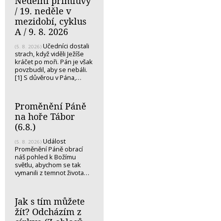
Nedělní přímluvy
/ 19. neděle v
mezidobí, cyklus
A / 9. 8. 2026
Učedníci dostali
(5. 8. 2026)
strach, když viděli Ježíše
kráčet po moři. Pán je však
povzbudil, aby se nebáli.
[1] S důvěrou v Pána,…
Proměnění Páně
na hoře Tábor
(6.8.)
Událost
(5. 8. 2026)
Proměnění Páně obrací
náš pohled k Božímu
světlu, abychom se tak
vymanili z temnot života…
Jak s tím můžete
žít? Odcházím z