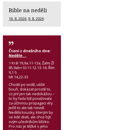
Bible na neděli
16. 8. 2026
,
9. 8. 2026
Čtení z dnešního dne:
Neděle . .
1 Král 19,9a.11-13a; Žalm Žl
85,9ab+10.11-12.13-14; Řím
9,1-5
Mt 14,22-33
Chodit po vodě, utišit
bouři, dokázat prostě to,
co jiní jen tak nedokážou –
to by řada lidí považovala
za účinnou propagaci víry.
Ježíš to ale tak nevidí.
Nedělá kousky, kterým by
se lidé divili, ale chce být
svým učedníkům blízko.
Pro nás je těžké s jeho