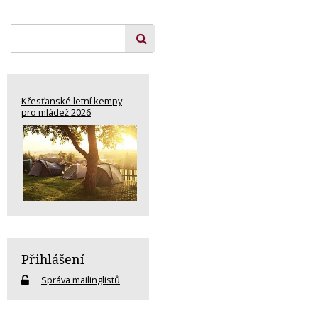
Křesťanské letní kempy
pro mládež 2026
Přihlášení
Správa mailinglistů