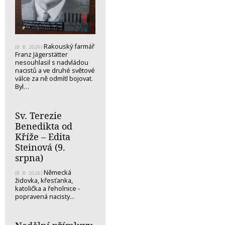
Rakouský farmář
(8. 8. 2026)
Franz Jägerstätter
nesouhlasil s nadvládou
nacistů a ve druhé světové
válce za ně odmítl bojovat.
Byl…
Sv. Terezie
Benedikta od
Kříže – Edita
Steinová (9.
srpna)
Německá
(8. 8. 2026)
židovka, křesťanka,
katolička a řeholnice -
popravená nacisty...