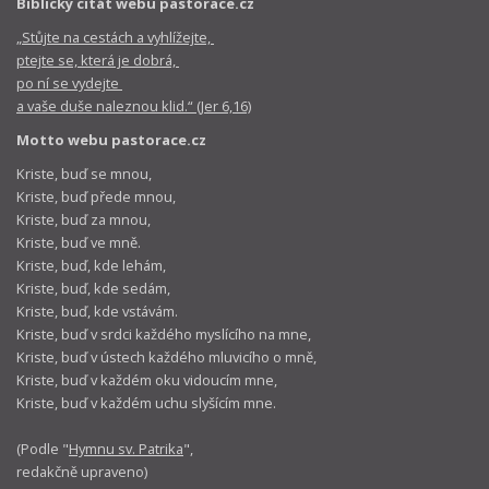
Biblický citát webu pastorace.cz
„Stůjte na cestách a vyhlížejte,
ptejte se, která je dobrá,
po ní se vydejte
a vaše duše naleznou klid.“ (Jer 6,16)
Motto webu pastorace.cz
Kriste, buď se mnou,
Kriste, buď přede mnou,
Kriste, buď za mnou,
Kriste, buď ve mně.
Kriste, buď, kde lehám,
Kriste, buď, kde sedám,
Kriste, buď, kde vstávám.
Kriste, buď v srdci každého myslícího na mne,
Kriste, buď v ústech každého mluvicího o mně,
Kriste, buď v každém oku vidoucím mne,
Kriste, buď v každém uchu slyšícím mne.
(Podle "
Hymnu sv. Patrika
",
redakčně upraveno)