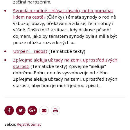
začíná narozením.
Synoda o rodině - hlásat zásadu, nebo pomáhat
lidem na cestě?
(Články) Témata synody o rodině
vzbuzují obavy, očekávání a zdá se, že mnohdy i
vášně. Došlo totiž k situaci, kdy diskuse působí
dojmem, jako by tématem synody byla a měla být
pouze otázka rozvedených a…
Utrpení - radost
(Tematické texty)
Zpívejme aleluja už tady na zemi, uprostřed svých
starostí
(Tematické texty) Zpívejme "aleluja"
dobrému Bohu, on nás vysvobozuje od zlého.
Zpívejme aleluja už tady na zemi, uprostřed svých
starostí, abychom je mohli jednou zpívat…
Sekce:
Rejstřík témat