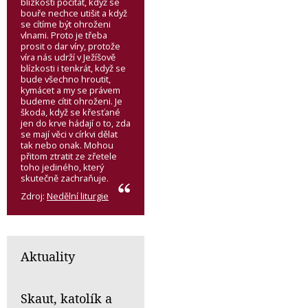
blízkostí počítat, když se
bouře nechce utišit a když
se cítíme být ohroženi
vlnami. Proto je třeba
prosit o dar víry, protože
víra nás udrží v Ježíšově
blízkosti i tenkrát, když se
bude všechno hroutit,
kymácet a my se právem
budeme cítit ohroženi. Je
škoda, když se křesťané
jen do krve hádají o to, zda
se mají věci v církvi dělat
tak nebo onak. Mohou
přitom ztratit ze zřetele
toho jediného, který
skutečně zachraňuje.
Zdroj:
Nedělní liturgie
Aktuality
Skaut, katolík a