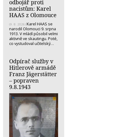
odbojář proti
nacistům: Karel
HAAS z Olomouce
Karel HAAS se
(9. 8. 2026)
narodil Olomouci 9. srpna
1913. V mládí působil velmi
aktivně ve skautingu. Poté,
co vystudoval učitelský…
Odpírač služby v
Hitlerově armádě
Franz Jägerstätter
– popraven
9.8.1943