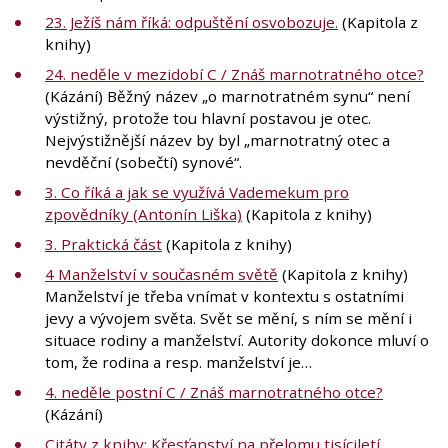
23. Ježíš nám říká: odpuštění osvobozuje.
(Kapitola z
knihy)
24. neděle v mezidobí C / Znáš marnotratného otce?
(Kázání) Běžný název „o marnotratném synu“ není
výstižný, protože tou hlavní postavou je otec.
Nejvýstižnější název by byl „marnotratný otec a
nevděční (sobečtí) synové“.
3. Co říká a jak se využívá Vademekum pro
zpovědníky (Antonín Liška)
(Kapitola z knihy)
3. Praktická část
(Kapitola z knihy)
4 Manželství v současném světě
(Kapitola z knihy)
Manželství je třeba vnímat v kontextu s ostatními
jevy a vývojem světa. Svět se mění, s ním se mění i
situace rodiny a manželství. Autority dokonce mluví o
tom, že rodina a resp. manželství je…
4. neděle postní C / Znáš marnotratného otce?
(Kázání)
Citáty z knihy: Křesťanství na přelomu tisíciletí