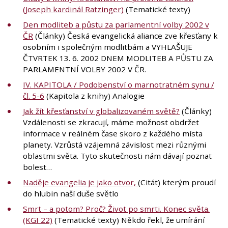
(Joseph kardinál Ratzinger)
(Tematické texty)
Den modliteb a půstu za parlamentní volby 2002 v
ČR
(Články) Česká evangelická aliance zve křesťany k
osobním i společným modlitbám a VYHLAŠUJE
ČTVRTEK 13. 6. 2002 DNEM MODLITEB A PŮSTU ZA
PARLAMENTNÍ VOLBY 2002 V ČR.
IV. KAPITOLA / Podobenství o marnotratném synu /
čl. 5-6
(Kapitola z knihy) Analogie
Jak žít křesťanství v globalizovaném světě?
(Články)
Vzdálenosti se zkracují, máme možnost obdržet
informace v reálném čase skoro z každého místa
planety. Vzrůstá vzájemná závislost mezi různými
oblastmi světa. Tyto skutečnosti nám dávají poznat
bolest…
Naděje evangelia je jako otvor,
(Citát) kterým proudí
do hlubin naší duše světlo
Smrt – a potom? Proč? Život po smrti. Konec světa.
(KGI 22)
(Tematické texty) Někdo řekl, že umírání