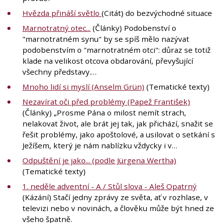
Hvězda přináší světlo
(Citát) do bezvýchodné situace
Marnotratný otec...
(Články) Podobenství o
"marnotratném synu" by se spíš mělo nazývat
podobenstvím o "marnotratném otci": důraz se totiž
klade na velikost otcova obdarování, převyšující
všechny představy.…
Mnoho lidí si myslí (Anselm Grün)
(Tematické texty)
Nezavírat oči před problémy (Papež František)
(Články) „Prosme Pána o milost nemít strach,
nelakovat život, ale brát jej tak, jak přichází, snažit se
řešit problémy, jako apoštolové, a usilovat o setkání s
Ježíšem, který je nám nablízku vždycky i v…
Odpuštění je jako... (podle Jürgena Wertha)
(Tematické texty)
1. neděle adventní - A / Stůl slova - Aleš Opatrný
(Kázání) Stačí jedny zprávy ze světa, ať v rozhlase, v
televizi nebo v novinách, a člověku může být hned ze
všeho špatně.