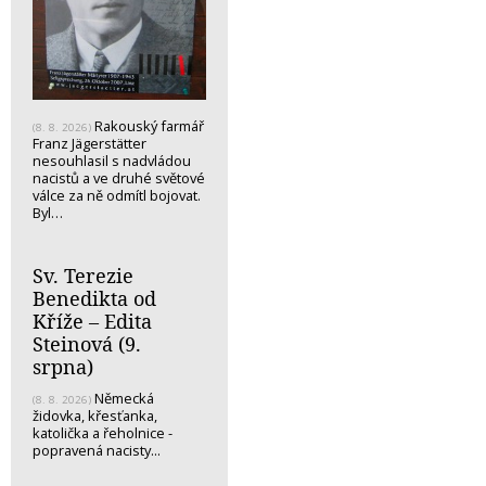
Rakouský farmář
(8. 8. 2026)
Franz Jägerstätter
nesouhlasil s nadvládou
nacistů a ve druhé světové
válce za ně odmítl bojovat.
Byl…
Sv. Terezie
Benedikta od
Kříže – Edita
Steinová (9.
srpna)
Německá
(8. 8. 2026)
židovka, křesťanka,
katolička a řeholnice -
popravená nacisty...