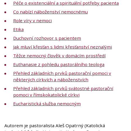
Péče o existenciální a spirituální potřeby pacienta
Co nabízí náboženství nemocnému
Role víry v nemoci
Etika
Duchovní rozhovor s pacientem
Jak mluví křesťan s lidmi křesťanství neznalými
Těžce nemocný člověk v domácím prostředí
Euthanasie z pohledu pastorálního teologa
Přehled základních prvků pastorační pomoci v
některých církvích a náboženstvích
Přehled základních prvků svátostné pastorační
pomoci v římskokatolické církvi
Eucharistická služba nemocným
Autorem je pastoralista Aleš Opatrný (Katolická