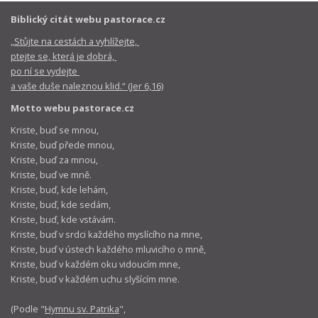
Biblický citát webu pastorace.cz
„Stůjte na cestách a vyhlížejte,
ptejte se, která je dobrá,
po ní se vydejte
a vaše duše naleznou klid.“ (Jer 6,16)
Motto webu pastorace.cz
Kriste, buď se mnou,
Kriste, buď přede mnou,
Kriste, buď za mnou,
Kriste, buď ve mně.
Kriste, buď, kde lehám,
Kriste, buď, kde sedám,
Kriste, buď, kde vstávám.
Kriste, buď v srdci každého myslícího na mne,
Kriste, buď v ústech každého mluvicího o mně,
Kriste, buď v každém oku vidoucím mne,
Kriste, buď v každém uchu slyšícím mne.
(Podle "
Hymnu sv. Patrika
",