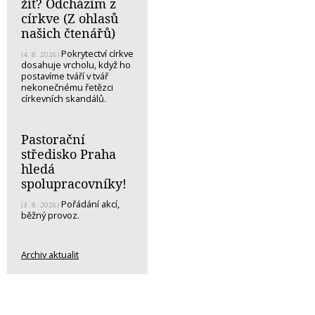
žít? Odcházím z
církve (Z ohlasů
našich čtenářů)
Pokrytectví církve
(4. 8. 2026)
dosahuje vrcholu, když ho
postavíme tváří v tvář
nekonečnému řetězci
církevních skandálů.
Pastorační
středisko Praha
hledá
spolupracovníky!
Pořádání akcí,
(3. 8. 2026)
běžný provoz.
Archiv aktualit