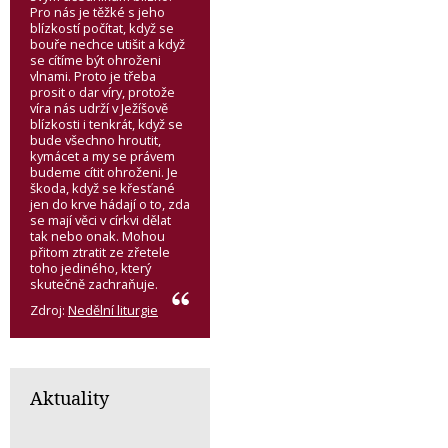
Pro nás je těžké s jeho
blízkostí počítat, když se
bouře nechce utišit a když
se cítíme být ohroženi
vlnami. Proto je třeba
prosit o dar víry, protože
víra nás udrží v Ježíšově
blízkosti i tenkrát, když se
bude všechno hroutit,
kymácet a my se právem
budeme cítit ohroženi. Je
škoda, když se křesťané
jen do krve hádají o to, zda
se mají věci v církvi dělat
tak nebo onak. Mohou
přitom ztratit ze zřetele
toho jediného, který
skutečně zachraňuje.
Zdroj:
Nedělní liturgie
Aktuality