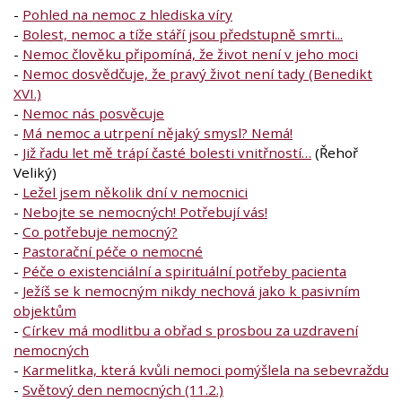
-
Pohled na nemoc z hlediska víry
-
Bolest, nemoc a tíže stáří jsou předstupně smrti...
-
Nemoc člověku připomíná, že život není v jeho moci
-
Nemoc dosvědčuje, že pravý život není tady (Benedikt
XVI.)
-
Nemoc nás posvěcuje
-
Má nemoc a utrpení nějaký smysl? Nemá!
-
Již řadu let mě trápí časté bolesti vnitřností…
(Řehoř
Veliký)
-
Ležel jsem několik dní v nemocnici
-
Nebojte se nemocných! Potřebují vás!
-
Co potřebuje nemocný?
-
Pastorační péče o nemocné
-
Péče o existenciální a spirituální potřeby pacienta
-
Ježíš se k nemocným nikdy nechová jako k pasivním
objektům
-
Církev má modlitbu a obřad s prosbou za uzdravení
nemocných
-
Karmelitka, která kvůli nemoci pomýšlela na sebevraždu
-
Světový den nemocných (11.2.)