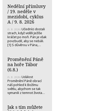
Nedělní přímluvy
/ 19. neděle v
mezidobí, cyklus
A / 9. 8. 2026
Učedníci dostali
(5. 8. 2026)
strach, když viděli Ježíše
kráčet po moři. Pán je však
povzbudil, aby se nebáli.
[1] S důvěrou v Pána,…
Proměnění Páně
na hoře Tábor
(6.8.)
Událost
(5. 8. 2026)
Proměnění Páně obrací
náš pohled k Božímu
světlu, abychom se tak
vymanili z temnot života…
Jak s tím můžete