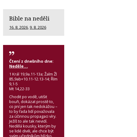
Bible na neděli
16. 8. 2026
,
9. 8. 2026
Čtení z dnešního dne:
Neděle . .
1 Král 19,9a.11-13a; Žalm Žl
85,9ab+10.11-12.13-14; Řím
9,1-5
Mt 14,22-33
Chodit po vodě, utišit
bouři, dokázat prostě to,
co jiní jen tak nedokážou –
to by řada lidí považovala
za účinnou propagaci víry.
Ježíš to ale tak nevidí.
Nedělá kousky, kterým by
se lidé divili, ale chce být
svým učedníkům blízko.