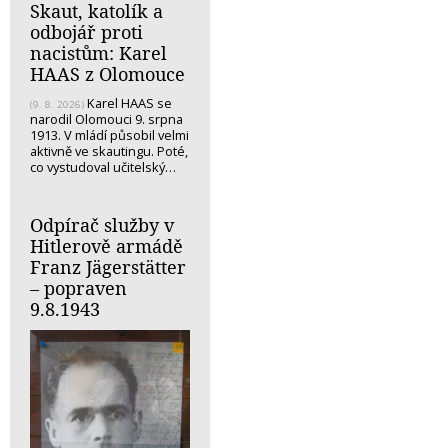
Skaut, katolík a
odbojář proti
nacistům: Karel
HAAS z Olomouce
Karel HAAS se
(9. 8. 2026)
narodil Olomouci 9. srpna
1913. V mládí působil velmi
aktivně ve skautingu. Poté,
co vystudoval učitelský…
Odpírač služby v
Hitlerově armádě
Franz Jägerstätter
– popraven
9.8.1943