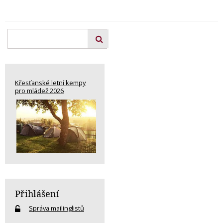
Křesťanské letní kempy
pro mládež 2026
Přihlášení
Správa mailinglistů