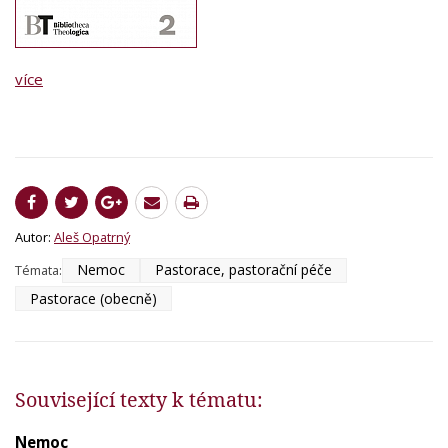
více
Autor:
Aleš Opatrný
Nemoc
Pastorace, pastorační péče
Témata:
Pastorace (obecně)
Související texty k tématu:
Nemoc