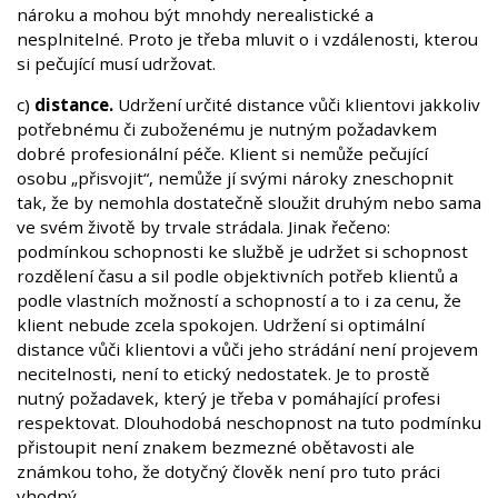
nároku a mohou být mnohdy nerealistické a
nesplnitelné. Proto je třeba mluvit o i vzdálenosti, kterou
si pečující musí udržovat.
c)
distance.
Udržení určité distance vůči klientovi jakkoliv
potřebnému či zuboženému je nutným požadavkem
dobré profesionální péče. Klient si nemůže pečující
osobu „přisvojit“, nemůže jí svými nároky zneschopnit
tak, že by nemohla dostatečně sloužit druhým nebo sama
ve svém životě by trvale strádala. Jinak řečeno:
podmínkou schopnosti ke službě je udržet si schopnost
rozdělení času a sil podle objektivních potřeb klientů a
podle vlastních možností a schopností a to i za cenu, že
klient nebude zcela spokojen. Udržení si optimální
distance vůči klientovi a vůči jeho strádání není projevem
necitelnosti, není to etický nedostatek. Je to prostě
nutný požadavek, který je třeba v pomáhající profesi
respektovat. Dlouhodobá neschopnost na tuto podmínku
přistoupit není znakem bezmezné obětavosti ale
známkou toho, že dotyčný člověk není pro tuto práci
vhodný.