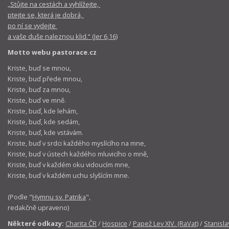
„Stůjte na cestách a vyhlížejte,
ptejte se, která je dobrá,
po ní se vydejte
a vaše duše naleznou klid.“ (Jer 6,16)
Motto webu pastorace.cz
Kriste, buď se mnou,
Kriste, buď přede mnou,
Kriste, buď za mnou,
Kriste, buď ve mně.
Kriste, buď, kde lehám,
Kriste, buď, kde sedám,
Kriste, buď, kde vstávám.
Kriste, buď v srdci každého myslícího na mne,
Kriste, buď v ústech každého mluvicího o mně,
Kriste, buď v každém oku vidoucím mne,
Kriste, buď v každém uchu slyšícím mne.
(Podle "
Hymnu sv. Patrika
",
redakčně upraveno)
Některé odkazy:
Charita ČR
/
Hospice
/
Papež Lev XIV. (RaVat)
/
Stanisla