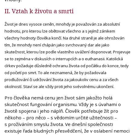
II. Vztah k životu a smrti
Život je dnes vysoce ceněn, mnohdy je považován za absolutní
hodnotu, pro kterou lze obětovat všechno a s jejímž zánikem
všechny hodnoty člověka končí. Na druhé straně je ale ohrožován
tím, že mnohdy není chápán jako svrchovaný dar ale jako
skutečnost, kterou lze podle vlastního uvážení disponovat. Projevuje
se to zejména v diskusích o interrupcích a o euthanasii. Katolická
církev požaduje důsledně ochranu života od počátku do konce, tedy
od početí po smrt. To ale neznamená, že by požadovala
prodlužování či udržování života za jakoukoliv cenu a za všech
okolností. Staví se ale vždy proti jeho svévolnému ukončení.
Pro člověka nemá cenu jen život sám jakožto holá
skutečnost fungování organismu. Vždy je s úvahami o
životě spojena i jeho náplň. Člověk potřebuje žít pro
někoho – pro něco – s vědomím určité užitečnosti –
s prožíváním smyslu života. Ve dnešní společnosti
existuje řada bludných přesvědčení, že v oslabení nemoci