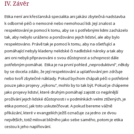
IV. Závěr
Etika není ani křesťanská specialita ani jakási zbytečná nadstavba
k odborné péči o nemocné nebo nemohoucí lidi. Její znalost a
respektování je pomocí k tomu, aby se s potřebnými lidmi zacházelo
tak, aby nebylo uráženo a ponižováno jejich lidství, ale aby bylo
respektováno. Právě tak je pomocí k tomu, aby na ošetřující a
pomáhající nebyly kladeny nelidské či nadlidské nároky a tak aby
ani oni nebyli připravováni o svou důstojnost a schopnost dále
potřebným pomáhat. Etika je na první pohled „neproduktivní“, někdy
by se docela zdálo, že její respektování a uplatňování jen zdržuje
nebo tvoří zbytečné náklady. Pokud bychom chápali péči o potřebné
pouze jako projevy „výkonu“, mohlo by to tak být. Pokud je chápeme
jako projevy lidství, které druhým pomáhají zajistit co nejplnější
prožívání jejich lidské důstojnosti i v podmínkách velmi ztížených, je
etika pomocí, jak toto uskutečňovat. A pokud bereme vážně
přikázání, které v evangeliích Ježíš označuje za jedno ze dvou
největších, totiž milovat bližního jako sebe samého, potom je etika
cestou k jeho naplňování.