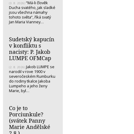
“Má-li člověk
(3. 8. 2026)
Ducha svatého, jak sladké
jsou všechna námahy
tohoto světa“, říká svatý
Jan Maria Vianney…
Sudetský kapucín
v konfliktu s
nacisty: P. Jakob
LUMPE OFMCap
Jakob LUMPE se
(2. 8. 2026)
narodil v rove 1900 v
severočeském Rumburku
do rodiny tkalce Jakoba
Lumpeho a jeho ženy
Marie, byl…
Co je to
Porciunkule?
(svátek Panny
Marie Andělské
2.8.)