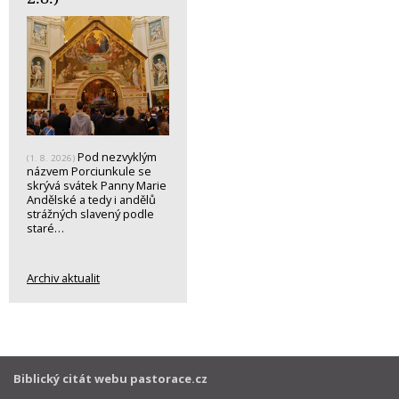
Pod nezvyklým
(1. 8. 2026)
názvem Porciunkule se
skrývá svátek Panny Marie
Andělské a tedy i andělů
strážných slavený podle
staré…
Archiv aktualit
Biblický citát webu pastorace.cz