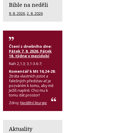
Bible na neděli
9. 8. 2026
,
2. 8. 2026
Čtení z dnešního dne:
Pátek 7. 8. 2026, Pátek
18. týdne v mezidobí
Nah 2,1.3; 3,1-3.6-7;
Komentář k Mt 16,24-28:
Ztráta vlastních jistot a
falešných představ ať je
pozváním k tomu, aby mě
Ježíš naplnil. Chci mu k
tomu dát prostor!
Zdroj:
Nedělní liturgie
Aktuality