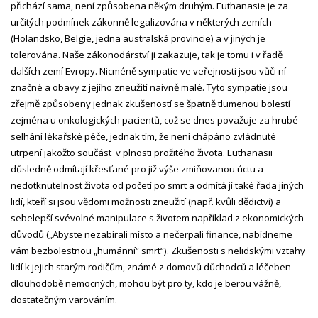
přichází sama, není způsobena někým druhým. Euthanasie je za
určitých podmínek zákonně legalizována v některých zemích
(Holandsko, Belgie, jedna australská provincie) a v jiných je
tolerována. Naše zákonodárství ji zakazuje, tak je tomu i v řadě
dalších zemí Evropy. Nicméně sympatie ve veřejnosti jsou vůči ní
značné a obavy z jejího zneužití naivně malé. Tyto sympatie jsou
zřejmě způsobeny jednak zkušeností se špatně tlumenou bolestí
zejména u onkologických pacientů, což se dnes považuje za hrubé
selhání lékařské péče, jednak tím, že není chápáno zvládnuté
utrpení jakožto součást v plnosti prožitého života. Euthanasii
důsledně odmítají křesťané pro již výše zmiňovanou úctu a
nedotknutelnost života od početí po smrt a odmítá jí také řada jiných
lidí, kteří si jsou vědomi možnosti zneužití (např. kvůli dědictví) a
sebelepší svévolné manipulace s životem například z ekonomických
důvodů („Abyste nezabírali místo a nečerpali finance, nabídneme
vám bezbolestnou „humánní“ smrt“). Zkušenosti s nelidskými vztahy
lidí k jejich starým rodičům, známé z domovů důchodců a léčeben
dlouhodobě nemocných, mohou být pro ty, kdo je berou vážně,
dostatečným varováním.