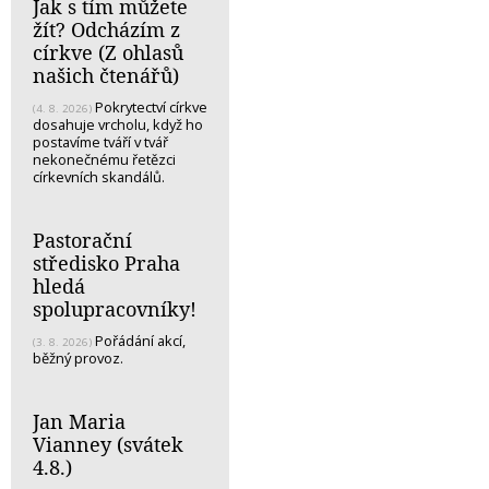
Jak s tím můžete
žít? Odcházím z
církve (Z ohlasů
našich čtenářů)
Pokrytectví církve
(4. 8. 2026)
dosahuje vrcholu, když ho
postavíme tváří v tvář
nekonečnému řetězci
církevních skandálů.
Pastorační
středisko Praha
hledá
spolupracovníky!
Pořádání akcí,
(3. 8. 2026)
běžný provoz.
Jan Maria
Vianney (svátek
4.8.)