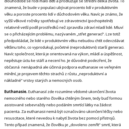
dlouhodobě se rodí málo dětí a prodlužuje se střední délka života. To
znamená, že bude v populaci ubývat procento lidí v produktivním
věku a poroste procento lidí v důchodovém věku. Navíc je známo, že
vyšší věkové ročníky spotřebují ve zdravotnictví (pochopitelně)
relativně vetší podíl prostředků než zpravidla zdraví mladí lidé. Mluví
se o přicházejícím problému, nazývaném „střet generací“. Lze totiž
předpokládat, že lidé v produktivním věku nebudou chtít odevzdávat
většinu toho, co vyprodukují, početné (neproduktivní) starší generaci.
Navíc společnost, která je orientovaná na výkon, mládí a úspěšnost,
nepěstuje úctu ke stáří a necení ho. Je důvodné podezření, že
občasná nenápadná ale účinná podpora euthanasie ve veřejném
mínění, je projevem těchto strachů z růstu „neproduktivní a
nákladné“ vrstvy starých a nemocných osob.
Euthanasie.
Euthanasií zde rozumíme vědomé ukončení života
nemocného nebo starého člověka chtěným činem, tedy buď formou
asistované sebevraždy nebo podáním smrtící látky na žádost
pacienta. Za euthanasii nemá být označováno ukončení léčby nebo
resuscitace, které nevedou k nabytí života bez pomocí přístrojů.
Tento případ znamená, že člověku je „dovoleno zemřít“ smrtí, která