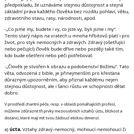
předpokladu, že uznáváme stejnou důstojnost a stejná
základní práva každého člověka bez rozdílu pohlaví, věku,
zdravotního stavu, rasy, národnosti, apod.
-„Co jsme my, budete i vy, co jste vy, byli jsme i my“.
Tento starý nápis na vratech u mnoha hřbitovů platí i pro
život, pro styk nemocných a zdravých. Zdravý (ošetřující
nebo pečující) člověk bude dříve nebo později také tím,
kdo bude ošetření nebo péči potřebovat.
-„Člověk je stvořen k obrazu a podobenství Božímu“. Tato
věta, odvozená z bible, je přinejmenším pro křesťana
důrazným upozorněním, aby přiznal každému nejen
stejnou důstojnost, ale i šanci růstu ve schopnosti dělat
dobro.
V prostředí charitní péče, resp. v oblasti pomáhajících profesí,
můžeme zdůraznit tři prvky meziosobních vztahů: úctu, blízkost a
distanci, které mají mít svou žádoucí etickou dimenzi.
a)
úcta.
Vztahy zdravý-nemocný, mohoucí-nemohoucí či