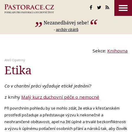
Nezanedbávej sebe!
-
archív citátů
Sekce:
Knihovna
Aleš Opatrný
Etika
Co v charitní práci vyžaduje etické jednání?
z knihy
Malý kurz duchovní péče o nemocné
Při povrchním pohledu by se mohlo zdát, že etika v křesťanském
prostředí požaduje a představuje výzvu k nekonečné a
neohraničené obětavosti, apel na žití úplné a trvalé bezkonfliktnosti
a výzvu k úplnému potlačení osobních přání a nároků tak, aby člověk