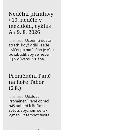
Nedělní přímluvy
/ 19. neděle v
mezidobí, cyklus
A / 9. 8. 2026
Učedníci dostali
(5. 8. 2026)
strach, když viděli Ježíše
kráčet po moři. Pán je však
povzbudil, aby se nebáli.
[1] S důvěrou v Pána,…
Proměnění Páně
na hoře Tábor
(6.8.)
Událost
(5. 8. 2026)
Proměnění Páně obrací
náš pohled k Božímu
světlu, abychom se tak
vymanili z temnot života…