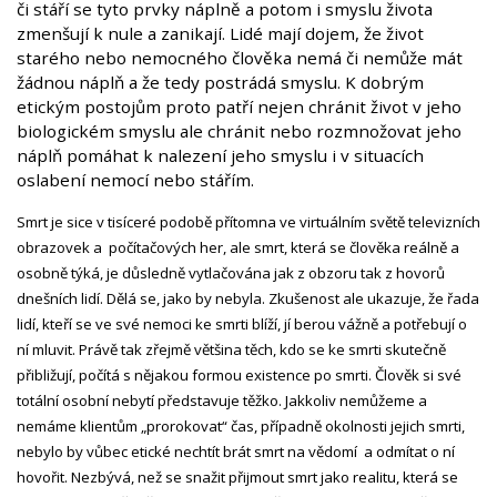
či stáří se tyto prvky náplně a potom i smyslu života
zmenšují k nule a zanikají. Lidé mají dojem, že život
starého nebo nemocného člověka nemá či nemůže mát
žádnou náplň a že tedy postrádá smyslu. K dobrým
etickým postojům proto patří nejen chránit život v jeho
biologickém smyslu ale chránit nebo rozmnožovat jeho
náplň pomáhat k nalezení jeho smyslu i v situacích
oslabení nemocí nebo stářím.
Smrt je sice v tisíceré podobě přítomna ve virtuálním světě televizních
obrazovek a počítačových her, ale smrt, která se člověka reálně a
osobně týká, je důsledně vytlačována jak z obzoru tak z hovorů
dnešních lidí. Dělá se, jako by nebyla. Zkušenost ale ukazuje, že řada
lidí, kteří se ve své nemoci ke smrti blíží, jí berou vážně a potřebují o
ní mluvit. Právě tak zřejmě většina těch, kdo se ke smrti skutečně
přibližují, počítá s nějakou formou existence po smrti. Člověk si své
totální osobní nebytí představuje těžko. Jakkoliv nemůžeme a
nemáme klientům „prorokovat“ čas, případně okolnosti jejich smrti,
nebylo by vůbec etické nechtít brát smrt na vědomí a odmítat o ní
hovořit. Nezbývá, než se snažit přijmout smrt jako realitu, která se