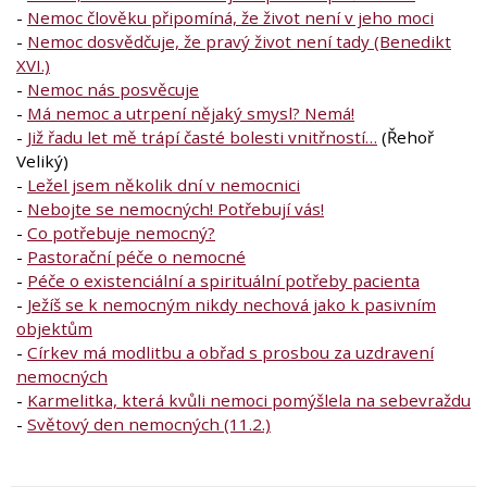
-
Nemoc člověku připomíná, že život není v jeho moci
-
Nemoc dosvědčuje, že pravý život není tady (Benedikt
XVI.)
-
Nemoc nás posvěcuje
-
Má nemoc a utrpení nějaký smysl? Nemá!
-
Již řadu let mě trápí časté bolesti vnitřností…
(Řehoř
Veliký)
-
Ležel jsem několik dní v nemocnici
-
Nebojte se nemocných! Potřebují vás!
-
Co potřebuje nemocný?
-
Pastorační péče o nemocné
-
Péče o existenciální a spirituální potřeby pacienta
-
Ježíš se k nemocným nikdy nechová jako k pasivním
objektům
-
Církev má modlitbu a obřad s prosbou za uzdravení
nemocných
-
Karmelitka, která kvůli nemoci pomýšlela na sebevraždu
-
Světový den nemocných (11.2.)