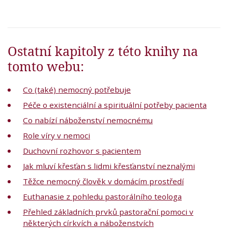
Ostatní kapitoly z této knihy na
tomto webu:
Co (také) nemocný potřebuje
Péče o existenciální a spirituální potřeby pacienta
Co nabízí náboženství nemocnému
Role víry v nemoci
Duchovní rozhovor s pacientem
Jak mluví křesťan s lidmi křesťanství neznalými
Těžce nemocný člověk v domácím prostředí
Euthanasie z pohledu pastorálního teologa
Přehled základních prvků pastorační pomoci v
některých církvích a náboženstvích