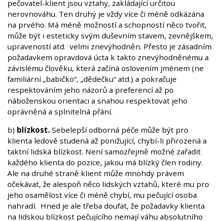
pečovatel-klient jsou vztahy, zakládající určitou
nerovnováhu. Ten druhý je vždy více či méně odkázána
na prvého. Má méně možností a schopností něco tvořit,
může být i esteticky svým duševním stavem, zevnějškem,
upraveností atd. velmi znevýhodněn. Přesto je zásadním
požadavkem opravdová úcta k takto znevýhodněnému a
závislému člověku, která začíná oslovením jménem (ne
familiární „babičko“, „dědečku“ atd.) a pokračuje
respektováním jeho názorů a preferencí až po
náboženskou orientaci a snahou respektovat jeho
oprávněná a splnitelná přání.
b)
blízkost.
Sebelepší odborná péče může být pro
klienta ledově studená až ponižující, chybí-li přirozená a
taktní lidská blízkost. Není samozřejmě možné zařadit
každého klienta do pozice, jakou má blízký člen rodiny.
Ale na druhé straně klient může mnohdy právem
očekávat, že alespoň něco lidských vztahů, které mu pro
jeho osamělost více či méně chybí, mu pečující osoba
nahradí. Hned je ale třeba doufat, že požadavky klienta
na lidskou blízkost pečujícího nemají váhu absolutního