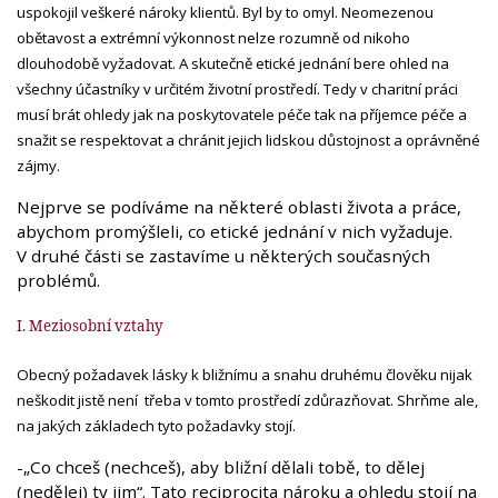
uspokojil veškeré nároky klientů. Byl by to omyl. Neomezenou
obětavost a extrémní výkonnost nelze rozumně od nikoho
dlouhodobě vyžadovat. A skutečně etické jednání bere ohled na
všechny účastníky v určitém životní prostředí. Tedy v charitní práci
musí brát ohledy jak na poskytovatele péče tak na příjemce péče a
snažit se respektovat a chránit jejich lidskou důstojnost a oprávněné
zájmy.
Nejprve se podíváme na některé oblasti života a práce,
abychom promýšleli, co etické jednání v nich vyžaduje.
V druhé části se zastavíme u některých současných
problémů.
I.
Meziosobní vztahy
Obecný požadavek lásky k bližnímu a snahu druhému člověku nijak
neškodit jistě není třeba v tomto prostředí zdůrazňovat. Shrňme ale,
na jakých základech tyto požadavky stojí.
-„Co chceš (nechceš), aby bližní dělali tobě, to dělej
(nedělej) ty jim“. Tato reciprocita nároku a ohledu stojí na