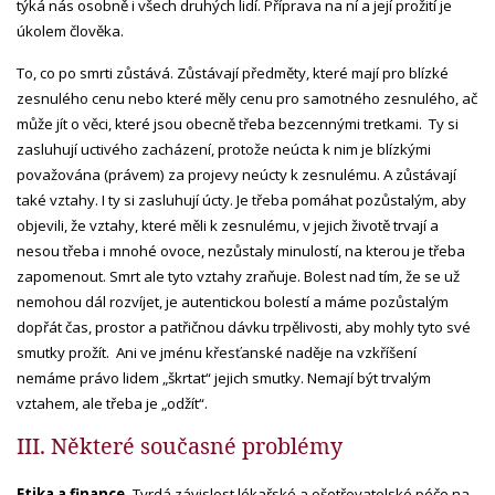
týká nás osobně i všech druhých lidí. Příprava na ní a její prožití je
úkolem člověka.
To, co po smrti zůstává. Zůstávají předměty, které mají pro blízké
zesnulého cenu nebo které měly cenu pro samotného zesnulého, ač
může jít o věci, které jsou obecně třeba bezcennými tretkami. Ty si
zasluhují uctivého zacházení, protože neúcta k nim je blízkými
považována (právem) za projevy neúcty k zesnulému. A zůstávají
také vztahy. I ty si zasluhují úcty. Je třeba pomáhat pozůstalým, aby
objevili, že vztahy, které měli k zesnulému, v jejich životě trvají a
nesou třeba i mnohé ovoce, nezůstaly minulostí, na kterou je třeba
zapomenout. Smrt ale tyto vztahy zraňuje. Bolest nad tím, že se už
nemohou dál rozvíjet, je autentickou bolestí a máme pozůstalým
dopřát čas, prostor a patřičnou dávku trpělivosti, aby mohly tyto své
smutky prožít. Ani ve jménu křesťanské naděje na vzkříšení
nemáme právo lidem „škrtat“ jejich smutky. Nemají být trvalým
vztahem, ale třeba je „odžít“.
III. Některé současné problémy
Etika a finance.
Tvrdá závislost lékařské a ošetřovatelské péče na