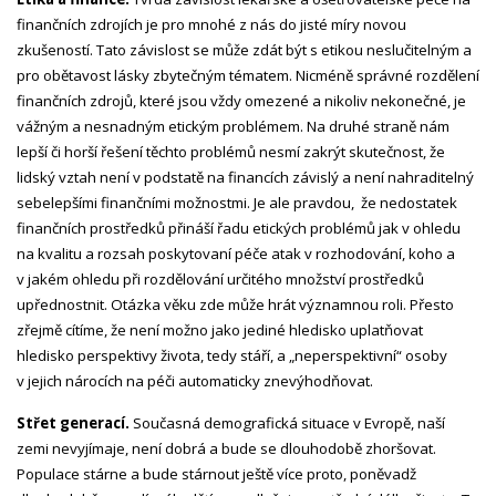
finančních zdrojích je pro mnohé z nás do jisté míry novou
zkušeností. Tato závislost se může zdát být s etikou neslučitelným a
pro obětavost lásky zbytečným tématem. Nicméně správné rozdělení
finančních zdrojů, které jsou vždy omezené a nikoliv nekonečné, je
vážným a nesnadným etickým problémem. Na druhé straně nám
lepší či horší řešení těchto problémů nesmí zakrýt skutečnost, že
lidský vztah není v podstatě na financích závislý a není nahraditelný
sebelepšími finančními možnostmi. Je ale pravdou, že nedostatek
finančních prostředků přináší řadu etických problémů jak v ohledu
na kvalitu a rozsah poskytovaní péče atak v rozhodování, koho a
v jakém ohledu při rozdělování určitého množství prostředků
upřednostnit. Otázka věku zde může hrát významnou roli. Přesto
zřejmě cítíme, že není možno jako jediné hledisko uplatňovat
hledisko perspektivy života, tedy stáří, a „neperspektivní“ osoby
v jejich nárocích na péči automaticky znevýhodňovat.
Střet generací.
Současná demografická situace v Evropě, naší
zemi nevyjímaje, není dobrá a bude se dlouhodobě zhoršovat.
Populace stárne a bude stárnout ještě více proto, poněvadž