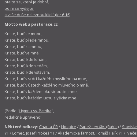
ptejte se, která je dobrá,
po ní se vydejte
a vaše duše naleznou klid.“ (Jer 6,16)
Motto webu pastorace.cz
Kriste, buď se mnou,
Kriste, buď přede mnou,
Kriste, buď za mnou,
Kriste, buď ve mně.
Kriste, buď, kde lehám,
Kriste, buď, kde sedám,
Kriste, buď, kde vstávám.
Kriste, buď v srdci každého myslícího na mne,
Kriste, buď v ústech každého mluvicího o mně,
Kriste, buď v každém oku vidoucím mne,
Kriste, buď v každém uchu slyšícím mne.
(Podle "
Hymnu sv. Patrika
",
redakčně upraveno)
Některé odkazy:
Charita ČR
/
Hospice
/
Papež Lev XIV. (RaVat)
/
Stanisla
YT
/
Lomec, Josef Prokeš YT
/
Akademická farnost, Tomáš Halík YT
/
Večer