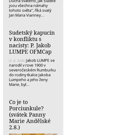
Ducha svatého, jak sladké
jsou všechna námahy
tohoto světa“, říká svatý
Jan Maria Vianney…
Sudetský kapucín
v konfliktu s
nacisty: P. Jakob
LUMPE OFMCap
Jakob LUMPE se
(2. 8. 2026)
narodil v rove 1900 v
severočeském Rumburku
do rodiny tkalce Jakoba
Lumpeho a jeho ženy
Marie, byl…
Co je to
Porciunkule?
(svátek Panny
Marie Andělské
2.8.)