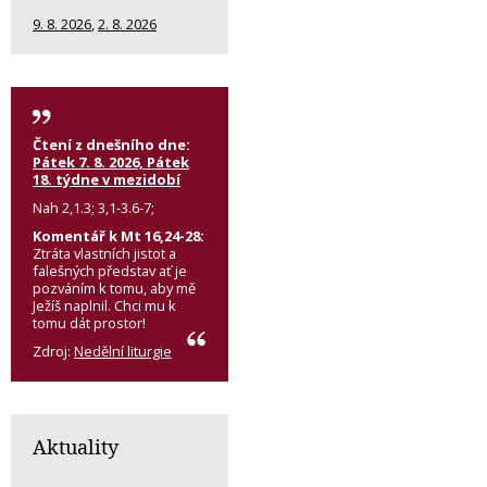
9. 8. 2026
,
2. 8. 2026
Čtení z dnešního dne:
Pátek 7. 8. 2026, Pátek
18. týdne v mezidobí
Nah 2,1.3; 3,1-3.6-7;
Komentář k Mt 16,24-28:
Ztráta vlastních jistot a
falešných představ ať je
pozváním k tomu, aby mě
Ježíš naplnil. Chci mu k
tomu dát prostor!
Zdroj:
Nedělní liturgie
Aktuality