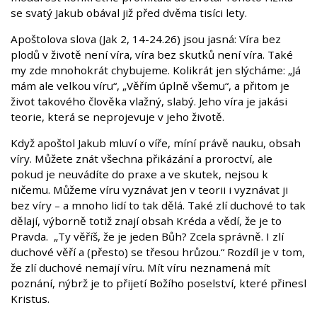
se svatý Jakub obával již před dvěma tisíci lety.
Apoštolova slova (Jak 2, 14-24.26) jsou jasná: Víra bez
plodů v životě není víra, víra bez skutků není víra. Také
my zde mnohokrát chybujeme. Kolikrát jen slýcháme: „Já
mám ale velkou víru“, „Věřím úplně všemu“, a přitom je
život takového člověka vlažný, slabý. Jeho víra je jakási
teorie, která se neprojevuje v jeho životě.
Když apoštol Jakub mluví o víře, míní právě nauku, obsah
víry. Můžete znát všechna přikázání a proroctví, ale
pokud je neuvádíte do praxe a ve skutek, nejsou k
ničemu. Můžeme víru vyznávat jen v teorii i vyznávat ji
bez víry – a mnoho lidí to tak dělá. Také zlí duchové to tak
dělají, výborně totiž znají obsah Kréda a vědí, že je to
Pravda. „Ty věříš, že je jeden Bůh? Zcela správně. I zlí
duchové věří a (přesto) se třesou hrůzou.“ Rozdíl je v tom,
že zlí duchové nemají víru. Mít víru neznamená mít
poznání, nýbrž je to přijetí Božího poselství, které přinesl
Kristus.