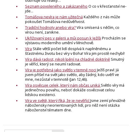
odtrhuje od reality…
Seznam povoleného a zakázaného
O co v křesťanství ne-
jde...
Tomášova nevíra je nám užitečná
Každého z nás může
pokoušet Tomášova nedůvěřivost.
Tradiční hodnoty anebo víra?
Víra smísená s něčím, co
vírou není, zanikne.
Ukřižovaný pes v galerii a můj posun k Ježíši
Procházím se
výstavou moderního umění v Mnichově.
Víra
Stále větší počet lidí dospívá k naplněnému a
šťastnému životu bez víry v Boha! Víra jim prostě nechybí!
Víra dává radost, nikoli lpění na chladné doktríně
Smutný
je věřící, který se neumí radovat.
Víra je potřebná jako světlo v temné noci
Ježíš praví: Já
jsem přišel na svět jako světlo, aby žádný, kdo uvěří ve
mne, nezůstal v temnotě (Jan 12,46).
Víra osvěcuje celek, který nám občas uniká
Světlo víry má
jedinečnou povahu, neboť dokáže osvěcovat celou
lidskou existenci.
Víra ve světě, který říká, že je nevěřící
Jsme zemí převážně
nábožensky neorientovaných lidí, pro něž není otázka
náboženství tématem dne.