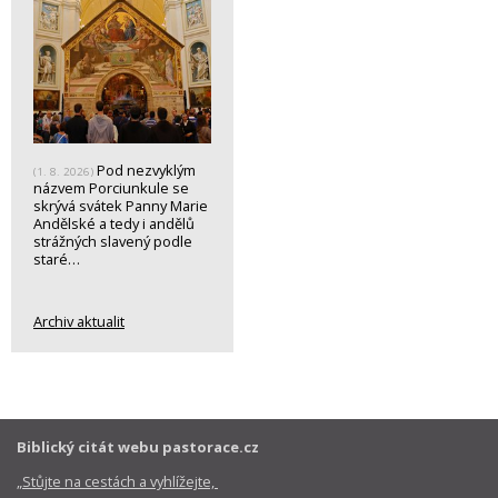
Pod nezvyklým
(1. 8. 2026)
názvem Porciunkule se
skrývá svátek Panny Marie
Andělské a tedy i andělů
strážných slavený podle
staré…
Archiv aktualit
Biblický citát webu pastorace.cz
„Stůjte na cestách a vyhlížejte,