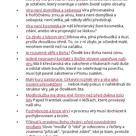
Je vztahem, který orientuje v celém životě svými obsahy.
Víra není domýšlivá a sebejistá
Víra přirovnatelná
k hořčičnému zrnu je vírou, která není domýšlivá a
sebejistá, není velká, jak někdy věřící předstírají.
Víra není kosmetika
Je náš křesťanský život kosmetika,
zdání, anebo víra projevující se láskou?
Co zbylo z Jobovy víry?
Jóbova víra, plná předsudků a iluzí,
prošla zkouškou ohně. To, co z ní zbylo, je očividně malé,
mnohem menší než na začátku.
Je rozumné věřit v Boha?
Člověk bez Boha nemá cenu.
Jedině neúnavný kontakt s Božím slovem upevňuje naši
víru
Má-li křesťanská víra zakořenit v hlubinách naší duše
a odolat všem bouřím, které se odehrávají na povrchu,
musí být pevně zakotvena v Písmu svatém...
Malý kurz pastorace: Církevní rozměr víry a víra jako
osobní přesvědčení
… neboli malý pokus o nahlédnutí do
struktur víry, jak je člověkem žita.
Modloslužba má dnes jiné formy než před dvěma tisíci
lety
Papež František uvažoval o léčkách, které provázejí
naší víru.
Pochybnosti a krize víry
I v procesu víry musí docházet k
pochybnostem a krizím.
Přilnutí k pravému Bohu chrání i před novodobými
modlami
Slovo “modla” či “idol” je odvozeno z řečtiny a
znamená “přízrak”, “prázdné zdání”. Idol je klam, protože