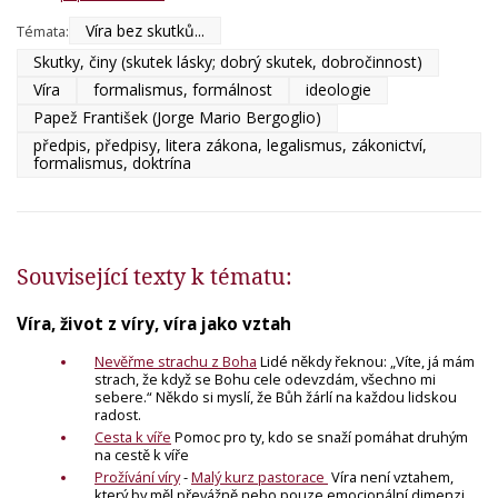
Víra bez skutků...
Témata:
Skutky, činy (skutek lásky; dobrý skutek, dobročinnost)
Víra
formalismus, formálnost
ideologie
Papež František (Jorge Mario Bergoglio)
předpis, předpisy, litera zákona, legalismus, zákonictví,
formalismus, doktrína
Související texty k tématu:
Víra, život z víry, víra jako vztah
Nevěřme strachu z Boha
Lidé někdy řeknou: „Víte, já mám
strach, že když se Bohu cele odevzdám, všechno mi
sebere.“ Někdo si myslí, že Bůh žárlí na každou lidskou
radost.
Cesta k víře
Pomoc pro ty, kdo se snaží pomáhat druhým
na cestě k víře
Prožívání víry
-
Malý kurz pastorace
Víra není vztahem,
který by měl převážně nebo pouze emocionální dimenzi.