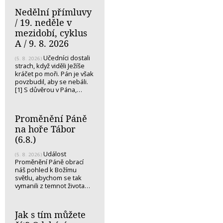
Nedělní přímluvy
/ 19. neděle v
mezidobí, cyklus
A / 9. 8. 2026
Učedníci dostali
(5. 8. 2026)
strach, když viděli Ježíše
kráčet po moři. Pán je však
povzbudil, aby se nebáli.
[1] S důvěrou v Pána,…
Proměnění Páně
na hoře Tábor
(6.8.)
Událost
(5. 8. 2026)
Proměnění Páně obrací
náš pohled k Božímu
světlu, abychom se tak
vymanili z temnot života…
Jak s tím můžete