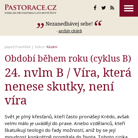
Nezanedbávej sebe!
-
archív citátů
papež František
| Sekce:
Kázání
Období během roku (cyklus B)
24. nvlm B / Víra, která
nenese skutky, není
víra
Svět je plný křesťanů, kteří často pronášejí Krédo, avšak
velmi málo je uvádějí do praxe. Anebo vzdělanců, kteří
škatulkují teologii do řady možností, aniž by se její
moudrost konkrétně promítala do života. Tohoto rizika