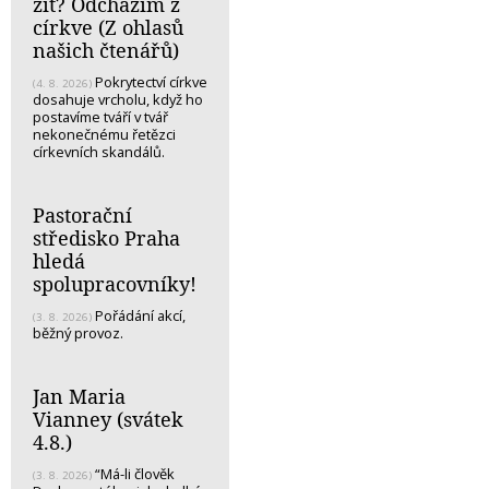
žít? Odcházím z
církve (Z ohlasů
našich čtenářů)
Pokrytectví církve
(4. 8. 2026)
dosahuje vrcholu, když ho
postavíme tváří v tvář
nekonečnému řetězci
církevních skandálů.
Pastorační
středisko Praha
hledá
spolupracovníky!
Pořádání akcí,
(3. 8. 2026)
běžný provoz.
Jan Maria
Vianney (svátek
4.8.)
“Má-li člověk
(3. 8. 2026)