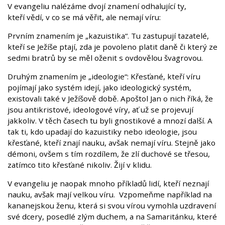
V evangeliu nalézáme dvojí znamení odhalující ty,
kteří vědí, v co se má věřit, ale nemají víru:
Prvním znamením je „kazuistika“. Tu zastupují tazatelé,
kteří se Ježíše ptají, zda je povoleno platit daně či který ze
sedmi bratrů by se měl oženit s ovdovělou švagrovou.
Druhým znamením je „ideologie“: Křesťané, kteří víru
pojímají jako systém idejí, jako ideologický systém,
existovali také v Ježíšově době. Apoštol Jan o nich říká, že
jsou antikristové, ideologové víry, ať už se projevují
jakkoliv. V těch časech tu byli gnostikové a mnozí další. A
tak ti, kdo upadají do kazuistiky nebo ideologie, jsou
křesťané, kteří znají nauku, avšak nemají víru. Stejně jako
démoni, ovšem s tím rozdílem, že zlí duchové se třesou,
zatímco tito křesťané nikoliv. Žijí v klidu.
V evangeliu je naopak mnoho příkladů lidí, kteří neznají
nauku, avšak mají velkou víru. Vzpomeňme například na
kananejskou ženu, která si svou vírou vymohla uzdravení
své dcery, posedlé zlým duchem, a na Samaritánku, které