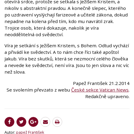
otevírá srdce, protože se setkala s Ježíšem Kristem, a
nikoliv s abstraktní pravdou. A konečně slepec, kterého
po uzdravení vyslýchají farizeové a učitelé zákona, dokud
nepadne na kolena před tím, kdo mu navrátil zrak.
Trojice osob, která dokazuje, nakolik je víra
neoddělitelná od svědectví.
Víra je setkání s Ježíšem Kristem, s Bohem. Odtud vychází
a přivádí ke svědectví. A to nám chce říci také apoštol
Jakub. Víra bez skutků, která se nezmocní celého člověka
a nevede ke svědectví, není víra. Jsou to jen slova a nic víc
než slova.
Papež František 21.2.2014
Se svolením převzato z webu
České sekce Vatican News
.
Redakčně upraveno.
Autor:
papež František