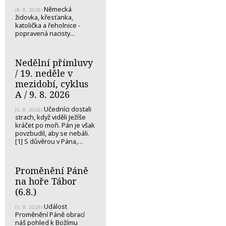
Německá
(8. 8. 2026)
židovka, křesťanka,
katolička a řeholnice -
popravená nacisty...
Nedělní přímluvy
/ 19. neděle v
mezidobí, cyklus
A / 9. 8. 2026
Učedníci dostali
(5. 8. 2026)
strach, když viděli Ježíše
kráčet po moři. Pán je však
povzbudil, aby se nebáli.
[1] S důvěrou v Pána,…
Proměnění Páně
na hoře Tábor
(6.8.)
Událost
(5. 8. 2026)
Proměnění Páně obrací
náš pohled k Božímu