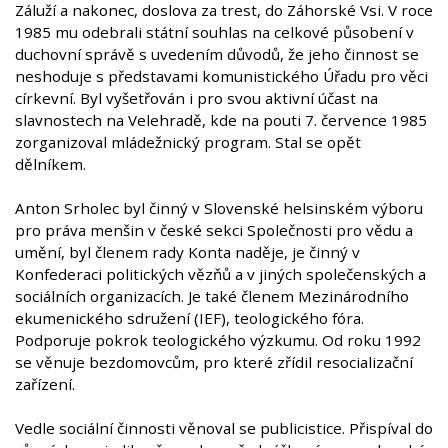
Záluží a nakonec, doslova za trest, do Záhorské Vsi. V roce
1985 mu odebrali státní souhlas na celkové působení v
duchovní správě s uvedením důvodů, že jeho činnost se
neshoduje s představami komunistického Úřadu pro věci
církevní. Byl vyšetřován i pro svou aktivní účast na
slavnostech na Velehradě, kde na pouti 7. července 1985
zorganizoval mládežnický program. Stal se opět
dělníkem.
Anton Srholec byl činný v Slovenské helsinském výboru
pro práva menšin v české sekci Společnosti pro vědu a
umění, byl členem rady Konta naděje, je činný v
Konfederaci politických vězňů a v jiných společenských a
sociálních organizacích. Je také členem Mezinárodního
ekumenického sdružení (IEF), teologického fóra.
Podporuje pokrok teologického výzkumu. Od roku 1992
se věnuje bezdomovcům, pro které zřídil resocializační
zařízení.
Vedle sociální činnosti věnoval se publicistice. Přispíval do