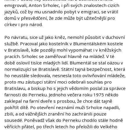
emigrovali, Anton Srholec, i při svých znalostech cizích
jazyků, což by mu usnadnilo pobyt v emigraci, se vrátil
domů v přesvědčení, že zde může být užitečnější pro
církev i pro národ.
Po návratu, sice už jako kněz, nemohl působit v duchovní
službě. Pracoval jako kostelník v Blumentálském kostele
v Bratislavě, kde později mohl vypomáhat i v kněžských
pracích. Srholec se zaměřoval hlavně na mládež. V té
době oslovil tisíce mladých lidí. Blumentál se stal oázou v
normalizující se Bratislavě. Státní tajná bezpečnost, která
ho neustále sledovala, nesnesla toto ovlivňování mládeže,
proto mu zástupci státní moci odebrali souhlas pro
Bratislavu, a biskup ho s jejich vědomím poslal za správce
farnosti do Perneku. Jednoho večera roku 1975 někdo
zaklepal na farní dveře s prosbou, že chce dát tajně
pokřtít dítě. Po otevření neznámí muži Srholce napadli,
zbili, a od vážnějších zranění ho zachránili pouze
sousedé. Poněvadž však do Perneku chodilo stále hodně
věřících přátel, po třech letech ho přeložili do Velkého