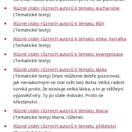
Různé citáty různých autorů k tématu: eucharistie
(Tematické texty)
Různé citáty různých autorů k tématu: Bůh
(Tematické texty)
Různé citáty různých autorů k tématu: etika, morálka
(Tematické texty)
Různé citáty různých autorů k tématu: evangelizace
(Tematické texty)
Různé citáty různých autorů k tématu: láska
(Tematické texty) Dnes můžeme dobře pozorovat,
jak neradostným se stal svět bez Boha. Velká radost
vzniká proto, že existuje velká láska, a to je stěžejní
výpověď víry. Ty jsi stále milován. Proto se
křesťanství…
Různé citáty různých autorů k tématu: Maria
(Tematické texty) Maria, růženec
Různé citáty různých autorů k tématu: přátelství