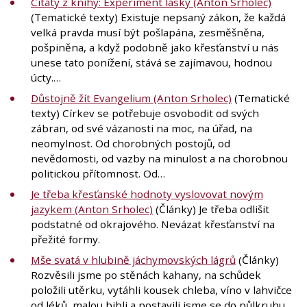
Citáty z knihy: Experiment lásky (Anton Srholec)
(Tematické texty) Existuje nepsaný zákon, že každá
velká pravda musí být pošlapána, zesměšněna,
pošpiněna, a když podobně jako křesťanství u nás
unese tato ponížení, stává se zajímavou, hodnou
úcty.…
Důstojně žít Evangelium (Anton Srholec)
(Tematické
texty) Církev se potřebuje osvobodit od svých
zábran, od své vázanosti na moc, na úřad, na
neomylnost. Od chorobných postojů, od
nevědomosti, od vazby na minulost a na chorobnou
politickou přítomnost. Od…
Je třeba křesťanské hodnoty vyslovovat novým
jazykem (Anton Srholec)
(Články) Je třeba odlišit
podstatné od okrajového. Nevázat křesťanství na
přežité formy.
Mše svatá v hlubině jáchymovských lágrů
(Články)
Rozvěsili jsme po stěnách kahany, na schůdek
položili utěrku, vytáhli kousek chleba, víno v lahvičce
od léků, malou bibli a postavili jsme se do půlkruhu...