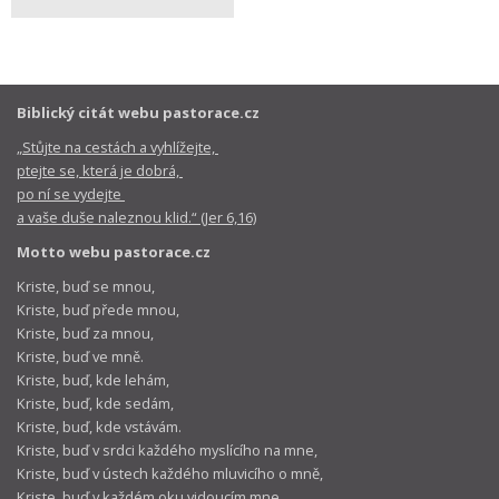
Biblický citát webu pastorace.cz
„Stůjte na cestách a vyhlížejte,
ptejte se, která je dobrá,
po ní se vydejte
a vaše duše naleznou klid.“ (Jer 6,16)
Motto webu pastorace.cz
Kriste, buď se mnou,
Kriste, buď přede mnou,
Kriste, buď za mnou,
Kriste, buď ve mně.
Kriste, buď, kde lehám,
Kriste, buď, kde sedám,
Kriste, buď, kde vstávám.
Kriste, buď v srdci každého myslícího na mne,
Kriste, buď v ústech každého mluvicího o mně,
Kriste, buď v každém oku vidoucím mne,