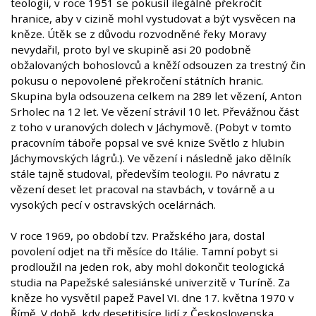
teologii, v roce 1951 se pokusil ilegálně překročit
hranice, aby v cizině mohl vystudovat a být vysvěcen na
kněze. Útěk se z důvodu rozvodněné řeky Moravy
nevydařil, proto byl ve skupině asi 20 podobně
obžalovaných bohoslovců a kněží odsouzen za trestný čin
pokusu o nepovolené překročení státních hranic.
Skupina byla odsouzena celkem na 289 let vězení, Anton
Srholec na 12 let. Ve vězení strávil 10 let. Převážnou část
z toho v uranových dolech v Jáchymově. (Pobyt v tomto
pracovním táboře popsal ve své knize Světlo z hlubin
Jáchymovských lágrů.). Ve vězení i následně jako dělník
stále tajně studoval, především teologii. Po návratu z
vězení deset let pracoval na stavbách, v továrně a u
vysokých pecí v ostravských ocelárnách.
V roce 1969, po období tzv. Pražského jara, dostal
povolení odjet na tři měsíce do Itálie. Tamní pobyt si
prodloužil na jeden rok, aby mohl dokončit teologická
studia na Papežské salesiánské univerzitě v Turíně. Za
kněze ho vysvětil papež Pavel VI. dne 17. května 1970 v
Římě. V době, kdy desetitisíce lidí z Československa