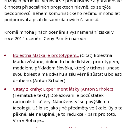
různých periodik, věnoval se přednáškové a poradenské
činnosti při sociálních projektech hlavně, co se týče
bezdomovců. Během komunistického režimu mnoho let
podporoval a psal do samizdatových časopisů.
Kromě mnoha jinách ocenění a vyznamenání získal v
roce 2014 ocenění Ceny Paměti národa.
Bolestná Matka je prototypem...
(Citát) Bolestná
Matka zůstane, dokud tu bude lidstvo, prototypem,
modelem, příkladem člověka, který v tichosti unese
svou bolest a má odvahu a sílu věrně zůstat u bolesti
druhého. (Anton Srholec)
Citáty z knihy: Experiment lásky (Anton Srholec)
(Tematické texty) Dokazování je pozůstatek
racionalistické éry. Náboženství se povýšilo na
ideologii. Učilo se jako jiné předměty ve škole. Bylo to
pěkné, ale ne úplné. Je to redukce - pars pro toto.
Víra v Boha je…