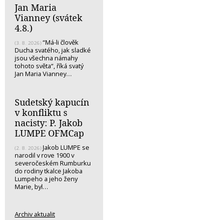
Jan Maria
Vianney (svátek
4.8.)
“Má-li člověk
(3. 8. 2026)
Ducha svatého, jak sladké
jsou všechna námahy
tohoto světa“, říká svatý
Jan Maria Vianney…
Sudetský kapucín
v konfliktu s
nacisty: P. Jakob
LUMPE OFMCap
Jakob LUMPE se
(2. 8. 2026)
narodil v rove 1900 v
severočeském Rumburku
do rodiny tkalce Jakoba
Lumpeho a jeho ženy
Marie, byl…
Archiv aktualit