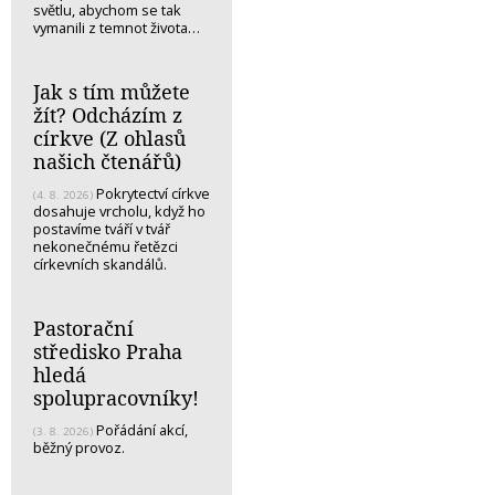
světlu, abychom se tak
vymanili z temnot života…
Jak s tím můžete
žít? Odcházím z
církve (Z ohlasů
našich čtenářů)
Pokrytectví církve
(4. 8. 2026)
dosahuje vrcholu, když ho
postavíme tváří v tvář
nekonečnému řetězci
církevních skandálů.
Pastorační
středisko Praha
hledá
spolupracovníky!
Pořádání akcí,
(3. 8. 2026)
běžný provoz.