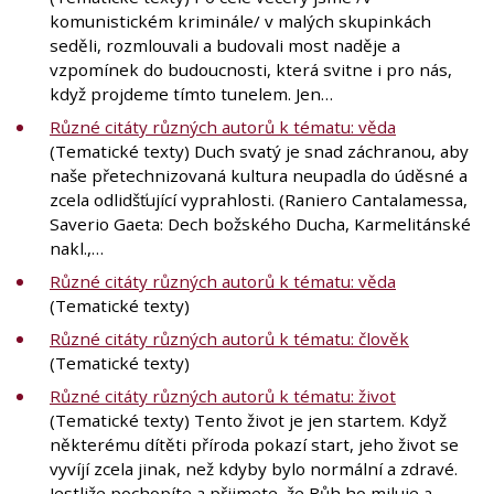
komunistickém kriminále/ v malých skupinkách
seděli, rozmlouvali a budovali most naděje a
vzpomínek do budoucnosti, která svitne i pro nás,
když projdeme tímto tunelem. Jen…
Různé citáty různých autorů k tématu: věda
(Tematické texty) Duch svatý je snad záchranou, aby
naše přetechnizovaná kultura neupadla do úděsné a
zcela odlidšťující vyprahlosti. (Raniero Cantalamessa,
Saverio Gaeta: Dech božského Ducha, Karmelitánské
nakl.,…
Různé citáty různých autorů k tématu: věda
(Tematické texty)
Různé citáty různých autorů k tématu: člověk
(Tematické texty)
Různé citáty různých autorů k tématu: život
(Tematické texty) Tento život je jen startem. Když
některému dítěti příroda pokazí start, jeho život se
vyvíjí zcela jinak, než kdyby bylo normální a zdravé.
Jestliže pochopíte a přijmete, že Bůh ho miluje a