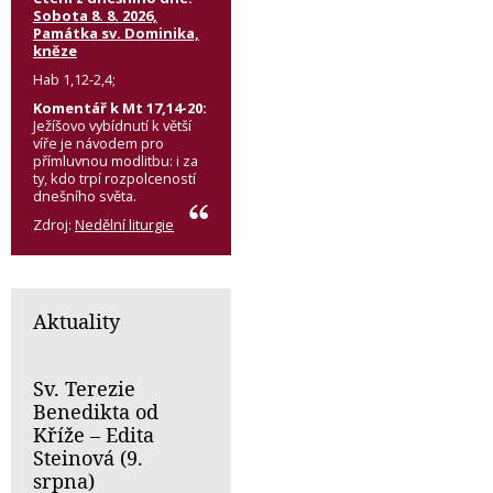
Sobota 8. 8. 2026,
Památka sv. Dominika,
kněze
Hab 1,12-2,4;
Komentář k Mt 17,14-20:
Ježíšovo vybídnutí k větší
víře je návodem pro
přímluvnou modlitbu: i za
ty, kdo trpí rozpolceností
dnešního světa.
Zdroj:
Nedělní liturgie
Aktuality
Sv. Terezie
Benedikta od
Kříže – Edita
Steinová (9.
srpna)