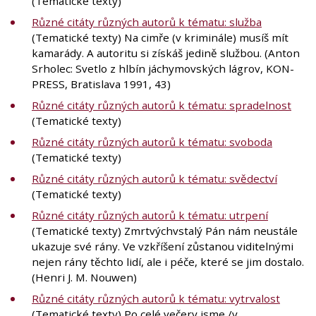
(Tematické texty)
Různé citáty různých autorů k tématu: služba
(Tematické texty) Na cimře (v kriminále) musíš mít
kamarády. A autoritu si získáš jedině službou. (Anton
Srholec: Svetlo z hlbín jáchymovských lágrov, KON-
PRESS, Bratislava 1991, 43)
Různé citáty různých autorů k tématu: spradelnost
(Tematické texty)
Různé citáty různých autorů k tématu: svoboda
(Tematické texty)
Různé citáty různých autorů k tématu: svědectví
(Tematické texty)
Různé citáty různých autorů k tématu: utrpení
(Tematické texty) Zmrtvýchvstalý Pán nám neustále
ukazuje své rány. Ve vzkříšení zůstanou viditelnými
nejen rány těchto lidí, ale i péče, které se jim dostalo.
(Henri J. M. Nouwen)
Různé citáty různých autorů k tématu: vytrvalost
(Tematické texty) Po celé večery jsme /v