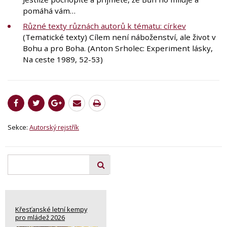
pomáhá vám…
Různé texty různách autorů k tématu: církev
(Tematické texty) Cílem není náboženství, ale život v
Bohu a pro Boha. (Anton Srholec: Experiment lásky,
Na ceste 1989, 52-53)
Sekce:
Autorský rejstřík
Křesťanské letní kempy
pro mládež 2026