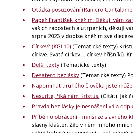
Otázka posuzování (Raniero Cantalame
Papež František kněžím: Děkuji vám za
vašich radostech a utrpeních, děkuji vá
srpna 2023 v dopise kněžím své diecéze.
Církev? (KGI 10)
(Tematické texty) Krist
církve. Svatá církev ... církev hříšníků. Kr
Delší texty
(Tematické texty)
Desatero bezlásky
(Tematické texty) Pov
Napomínat druhého člověka jistě můžeš
Nesuďte, říká nám Kristus.
(Citát) Jak 
Pravda bez lásky je nesnášenlivá a odpu
Příběh o obrácení - mniši ze slavného k
slavný klášter. Žilo v něm mnoho mnich
velmi bohatý na povolání a byl známý 