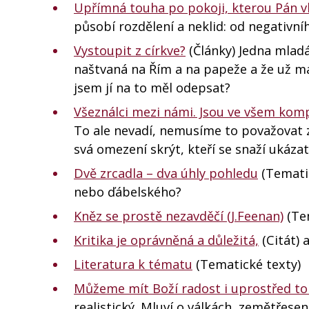
Upřímná touha po pokoji, kterou Pán v
působí rozdělení a neklid: od negativní
Vystoupit z církve?
(Články) Jedna mlad
naštvaná na Řím a na papeže a že už má 
jsem jí na to měl odepsat?
Všeználci mezi námi. Jsou ve všem komp
To ale nevadí, nemusíme to považovat ze
svá omezení skrýt, kteří se snaží ukázat
Dvě zrcadla – dva úhly pohledu
(Tematic
nebo ďábelského?
Kněz se prostě nezavděčí (J.Feenan)
(Tem
Kritika je oprávněná a důležitá,
(Citát) 
Literatura k tématu
(Tematické texty)
Můžeme mít Boží radost i uprostřed to
realistický. Mluví o válkách, zemětřese