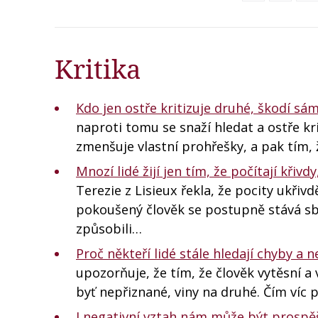
Kritika
Kdo jen ostře kritizuje druhé, škodí sám
naproti tomu se snaží hledat a ostře kri
zmenšuje vlastní prohřešky, a pak tím,
Mnozí lidé žijí jen tím, že počítají křiv
Terezie z Lisieux řekla, že pocity ukři
pokoušený člověk se postupně stává sběr
způsobili…
Proč někteří lidé stále hledají chyby a
upozorňuje, že tím, že člověk vytěsní a
byť nepřiznané, viny na druhé. Čím víc 
I negativní vztah nám může být prospě