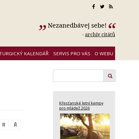
Nezanedbávej sebe!
-
archív citátů
ITURGICKÝ KALENDÁŘ
SERVIS PRO VÁS
O WEBU
Křesťanské letní kempy
pro mládež 2026
R
Ř