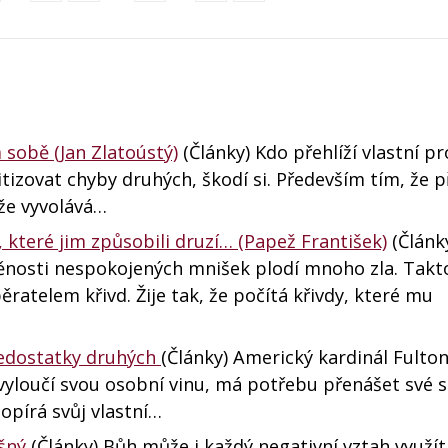
 sobě (Jan Zlatoústý)
(Články) Kdo přehlíží vlastní pr
tizovat chyby druhých, škodí si. Především tím, že př
 že vyvolává…
dy, které jim způsobili druzí… (Papež František)
(Článk
vděnosti nespokojených mnišek plodí mnoho zla. Takt
atelem křivd. Žije tak, že počítá křivdy, které mu
 nedostatky druhých
(Články) Americký kardinál Fulto
 vyloučí svou osobní vinu, má potřebu přenášet své 
popírá svůj vlastní…
šný
(Články) Bůh může i každý negativní vztah využít