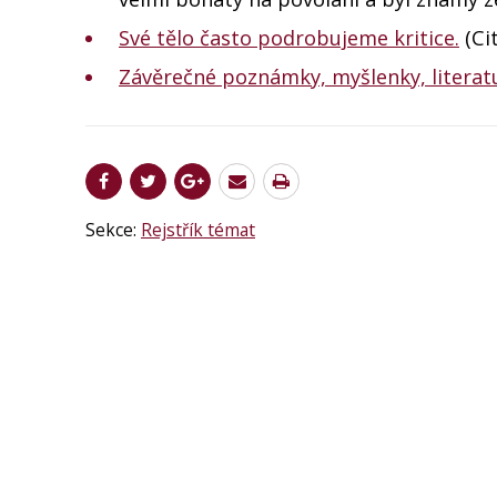
Své tělo často podrobujeme kritice.
(Ci
Závěrečné poznámky, myšlenky, literat
Sekce:
Rejstřík témat