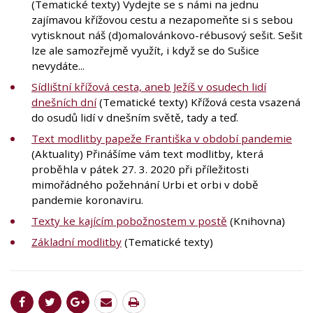
(Tematické texty) Vydejte se s námi na jednu
zajímavou křížovou cestu a nezapomeňte si s sebou
vytisknout náš (d)omalovánkovo-rébusový sešit. Sešit
lze ale samozřejmě využít, i když se do Sušice
nevydáte...
Sídlištní křížová cesta, aneb Ježíš v osudech lidí
dnešních dní
(Tematické texty) Křížová cesta vsazená
do osudů lidí v dnešním světě, tady a teď.
Text modlitby papeže Františka v období pandemie
(Aktuality) Přinášíme vám text modlitby, která
proběhla v pátek 27. 3. 2020 při příležitosti
mimořádného požehnání Urbi et orbi v době
pandemie koronaviru.
Texty ke kajícím pobožnostem v postě
(Knihovna)
Základní modlitby
(Tematické texty)