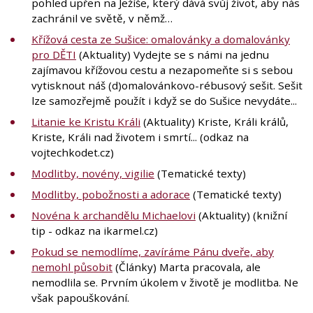
pohled upřen na Ježíše, který dává svůj život, aby nás
zachránil ve světě, v němž…
Křížová cesta ze Sušice: omalovánky a domalovánky
pro DĚTI
(Aktuality)
Vydejte se s námi na jednu
zajímavou křížovou cestu a nezapomeňte si s sebou
vytisknout náš (d)omalovánkovo-rébusový sešit. Sešit
lze samozřejmě použít i když se do Sušice nevydáte...
Litanie ke Kristu Králi
(Aktuality) Kriste, Králi králů,
Kriste, Králi nad životem i smrtí... (odkaz na
vojtechkodet.cz)
Modlitby, novény, vigilie
(Tematické texty)
Modlitby, pobožnosti a adorace
(Tematické texty)
Novéna k archandělu Michaelovi
(Aktuality)
(knižní
tip - odkaz na ikarmel.cz)
Pokud se nemodlíme, zavíráme Pánu dveře, aby
nemohl působit
(Články) Marta pracovala, ale
nemodlila se. Prvním úkolem v životě je modlitba. Ne
však papouškování.