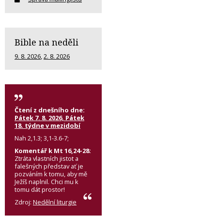
Bible na neděli
9. 8. 2026
,
2. 8. 2026
Čtení z dnešního dne:
Pátek 7. 8. 2026, Pátek
18. týdne v mezidobí
Nah 2,1.3; 3,1-3.6-7;
Komentář k Mt 16,24-28:
Ztráta vlastních jistot a
falešných představ ať je
pozváním k tomu, aby mě
Ježíš naplnil. Chci mu k
tomu dát prostor!
Zdroj:
Nedělní liturgie