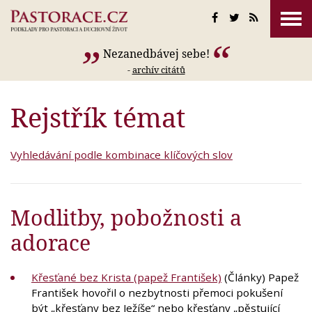
Nezanedbávej sebe!
-
archív citátů
Rejstřík témat
Vyhledávání podle kombinace klíčových slov
Modlitby, pobožnosti a
adorace
Křesťané bez Krista (papež František)
(Články) Papež
František hovořil o nezbytnosti přemoci pokušení
být „křesťany bez Ježíše“ nebo křesťany „pěstující