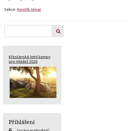
Sekce:
Rejstřík témat
Křesťanské letní kempy
pro mládež 2026
Přihlášení
Správa mailinglistů