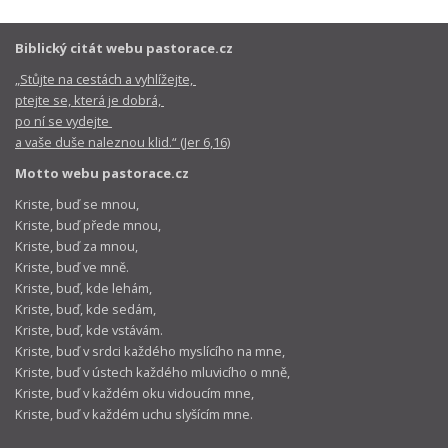
Biblický citát webu pastorace.cz
„Stůjte na cestách a vyhlížejte,
ptejte se, která je dobrá,
po ní se vydejte
a vaše duše naleznou klid.“ (Jer 6,16)
Motto webu pastorace.cz
Kriste, buď se mnou,
Kriste, buď přede mnou,
Kriste, buď za mnou,
Kriste, buď ve mně.
Kriste, buď, kde lehám,
Kriste, buď, kde sedám,
Kriste, buď, kde vstávám.
Kriste, buď v srdci každého myslícího na mne,
Kriste, buď v ústech každého mluvicího o mně,
Kriste, buď v každém oku vidoucím mne,
Kriste, buď v každém uchu slyšícím mne.