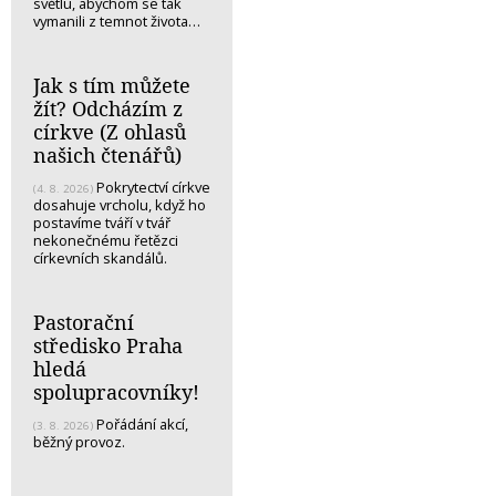
světlu, abychom se tak
vymanili z temnot života…
Jak s tím můžete
žít? Odcházím z
církve (Z ohlasů
našich čtenářů)
Pokrytectví církve
(4. 8. 2026)
dosahuje vrcholu, když ho
postavíme tváří v tvář
nekonečnému řetězci
církevních skandálů.
Pastorační
středisko Praha
hledá
spolupracovníky!
Pořádání akcí,
(3. 8. 2026)
běžný provoz.