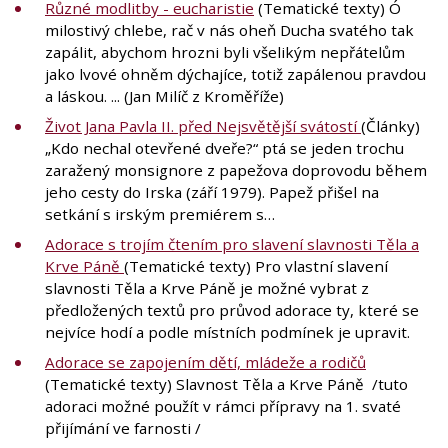
Různé modlitby - eucharistie
(Tematické texty) Ó
milostivý chlebe, rač v nás oheň Ducha svatého tak
zapálit, abychom hrozni byli všelikým nepřátelům
jako lvové ohněm dýchajíce, totiž zapálenou pravdou
a láskou. ... (Jan Milíč z Kroměříže)
Život Jana Pavla II. před Nejsvětější svátostí
(Články)
„Kdo nechal otevřené dveře?“ ptá se jeden trochu
zaražený monsignore z papežova doprovodu během
jeho cesty do Irska (září 1979). Papež přišel na
setkání s irským premiérem s…
Adorace s trojím čtením pro slavení slavnosti Těla a
Krve Páně
(Tematické texty) Pro vlastní slavení
slavnosti Těla a Krve Páně je možné vybrat z
předložených textů pro průvod adorace ty, které se
nejvíce hodí a podle místních podmínek je upravit.
Adorace se zapojením dětí, mládeže a rodičů
(Tematické texty) Slavnost Těla a Krve Páně /tuto
adoraci možné použít v rámci přípravy na 1. svaté
přijímání ve farnosti /