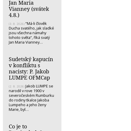
Jan Maria
Vianney (svátek
4.8.)
“Má-li člověk
(3. 8. 2026)
Ducha svatého, jak sladké
jsou všechna námahy
tohoto světa“, říká svatý
Jan Maria Vianney…
Sudetský kapucín
v konfliktu s
nacisty: P. Jakob
LUMPE OFMCap
Jakob LUMPE se
(2. 8. 2026)
narodil v rove 1900 v
severočeském Rumburku
do rodiny tkalce Jakoba
Lumpeho a jeho ženy
Marie, byl…
Co je to