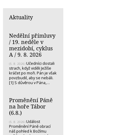
Aktuality
Nedělní přímluvy
/ 19. neděle v
mezidobí, cyklus
A / 9. 8. 2026
Učedníci dostali
(5. 8. 2026)
strach, když viděli Ježíše
kráčet po moři. Pán je však
povzbudil, aby se nebáli.
[1] S důvěrou v Pána,…
Proměnění Páně
na hoře Tábor
(6.8.)
Událost
(5. 8. 2026)
Proměnění Páně obrací
náš pohled k Božímu