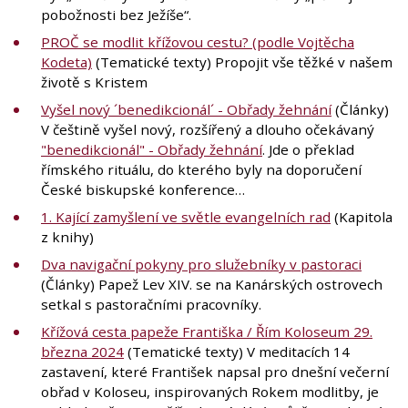
pobožnosti bez Ježíše“.
PROČ se modlit křížovou cestu? (podle Vojtěcha
Kodeta)
(Tematické texty) Propojit vše těžké v našem
životě s Kristem
Vyšel nový ´benedikcionál´ - Obřady žehnání
(Články)
V češtině vyšel nový, rozšířený a dlouho očekávaný
"benedikcionál" - Obřady žehnání
. Jde o překlad
římského rituálu, do kterého byly na doporučení
České biskupské konference…
1. Kající zamyšlení ve světle evangelních rad
(Kapitola
z knihy)
Dva navigační pokyny pro služebníky v pastoraci
(Články) Papež Lev XIV. se na Kanárských ostrovech
setkal s pastoračními pracovníky.
Křížová cesta papeže Františka / Řím Koloseum 29.
března 2024
(Tematické texty) V meditacích 14
zastavení, které František napsal pro dnešní večerní
obřad v Koloseu, inspirovaných Rokem modlitby, je