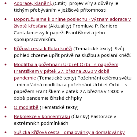
Adorace, klanění,
(Citát) projev víry a důvěry je
tichým přebýváním v Ježíšově přítomnosti,
Doporučujeme k online poslechu - význam adorace v
životě křesťana
(Aktuality) Promluva P. Raniero
Cantalamessy k papeži Františkovi a jeho
spolupracovníkům.
Křížová cesta k Roku kněží
(Tematické texty) Svůj
pohled chceme upřít právě na službu a poslání kněží.
Modlitba a požehnání Urbi et Orbi - s papežem
Františkem v pátek 27. března 2020 v době
pandemie
(Tematické texty) Požehnání celému světu
- mimořádná modlitba a požehnání Urbi et Orbi - s
papežem Františkem v pátek 27. března v 18:00 v
době pandemie čínské chřipky
O modlitbě
(Tematické texty)
Rekolekce v koncentráku
(Články) Pastorace v
extrémních podmínkách
Sušická křížová cesta - omalovánky a domalovánky