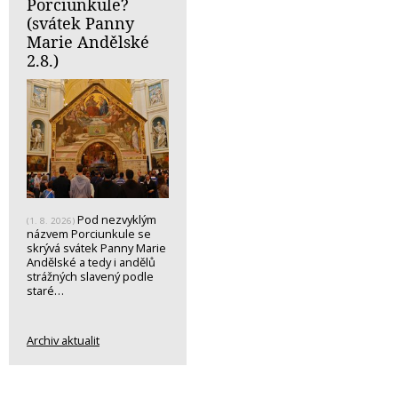
Porciunkule?
(svátek Panny
Marie Andělské
2.8.)
Pod nezvyklým
(1. 8. 2026)
názvem Porciunkule se
skrývá svátek Panny Marie
Andělské a tedy i andělů
strážných slavený podle
staré…
Archiv aktualit