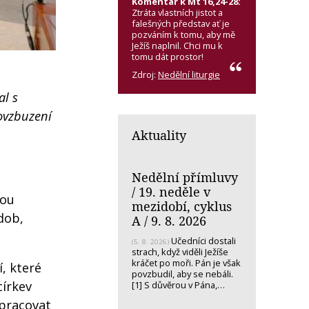
Komentář k Mt 16,24-28:
Ztráta vlastních jistot a
falešných představ ať je
pozváním k tomu, aby mě
Ježíš naplnil. Chci mu k
tomu dát prostor!
Zdroj:
Nedělní liturgie
al s
ovzbuzení
Aktuality
Nedělní přímluvy
/ 19. neděle v
sou
mezidobí, cyklus
 dob,
A / 9. 8. 2026
Učedníci dostali
(5. 8. 2026)
strach, když viděli Ježíše
kráčet po moři. Pán je však
í, které
povzbudil, aby se nebáli.
církev
[1] S důvěrou v Pána,…
 pracovat