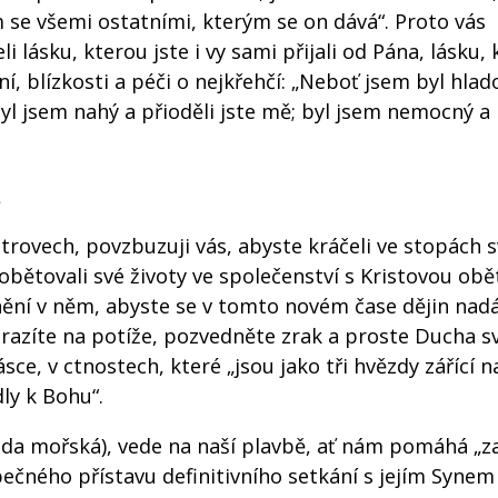
m se všemi ostatními, kterým se on dává“. Proto vás
 lásku, kterou jste i vy sami přijali od Pána, lásku, 
, blízkosti a péči o nejkřehčí: „Neboť jsem byl hlado
 byl jsem nahý a přioděli jste mě; byl jsem nemocný a 
a
trovech, povzbuzuji vás, abyste kráčeli ve stopách s
 obětovali své životy ve společenství s Kristovou obět
enění v něm, abyste se v tomto novém čase dějin nad
narazíte na potíže, pozvedněte zrak a proste Ducha s
lásce, v ctnostech, které „jsou jako tři hvězdy zářící n
ly k Bohu“.
zda mořská), vede na naší plavbě, ať nám pomáhá „za
ečného přístavu definitivního setkání s jejím Synem