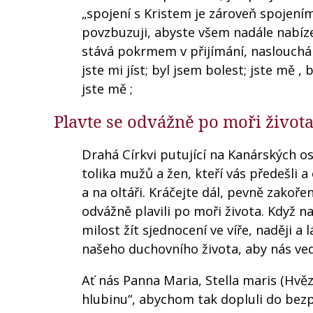
„spojení s Kristem je zároveň spojení
povzbuzuji, abyste všem nadále nabízeli
stává pokrmem v přijímání, naslouchání
jste mi jíst; byl jsem bolest; jste mě ,
jste mě ;
Plavte se odvážně po moři život
Drahá Církvi putující na Kanárských os
tolika mužů a žen, kteří vás předešli a
a na oltáři. Kráčejte dál, pevně zakoř
odvážně plavili po moři života. Když 
milost žít sjednocení ve víře, naději a 
našeho duchovního života, aby nás ved
Ať nás Panna Maria, Stella maris (Hvě
hlubinu“, abychom tak dopluli do bezp