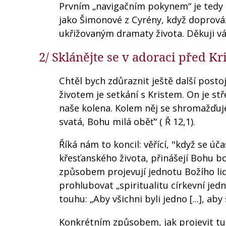
Prvním „navigačním pokynem“ je tedy o
jako Šimonové z Cyrény, když doprová
ukřižovaným dramaty života. Děkuji vá
2/ Sklánějte se v adoraci před Kr
Chtěl bych zdůraznit ještě další posto
životem je setkání s Kristem. On je st
naše kolena. Kolem něj se shromažďuje
svatá, Bohu milá oběť“ ( Ř 12,1).
Říká nám to koncil: věřící, "když se úč
křesťanského života, přinášejí Bohu b
způsobem projevují jednotu Božího lid
prohlubovat „spiritualitu církevní jed
touhu: „Aby všichni byli jedno [...], aby 
Konkrétním způsobem, jak projevit tuto