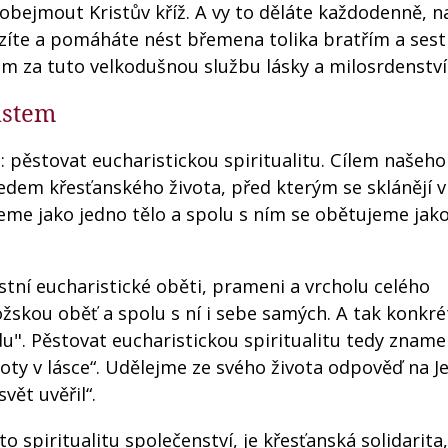
bejmout Kristův kříž. A vy to děláte každodenně, n
zíte a pomáháte nést břemena tolika bratřím a ses
m za tuto velkodušnou službu lásky a milosrdenství
istem
j: pěstovat eucharistickou spiritualitu. Cílem našeh
ředem křesťanského života, před kterým se sklánějí v
me jako jedno tělo a spolu s ním se obětujeme jako 
astní eucharistické oběti, prameni a vrcholu celého
ožskou oběť a spolu s ní i sebe samých. A tak konkr
u". Pěstovat eucharistickou spiritualitu tedy znam
noty v lásce“. Udělejme ze svého života odpověď na J
svět uvěřil“.
 spiritualitu společenství, je křesťanská solidarita