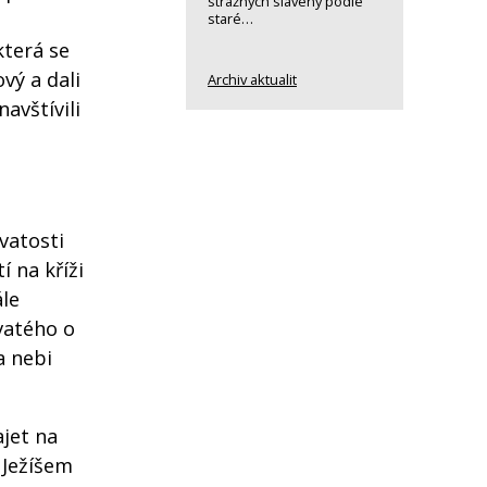
strážných slavený podle
staré…
která se
vý a dali
Archiv aktualit
navštívili
vatosti
í na kříži
ále
vatého o
a nebi
jet na
 Ježíšem