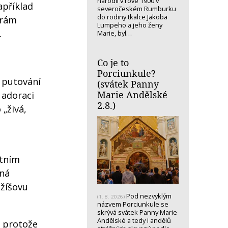
narodil v rove 1900 v
apříklad
severočeském Rumburku
do rodiny tkalce Jakoba
trám
Lumpeho a jeho ženy
.
Marie, byl…
Co je to
Porciunkule?
o putování
(svátek Panny
Marie Andělské
 adoraci
2.8.)
„živá,
étním
ená
ežíšovu
Pod nezvyklým
(1. 8. 2026)
názvem Porciunkule se
skrývá svátek Panny Marie
Andělské a tedy i andělů
, protože