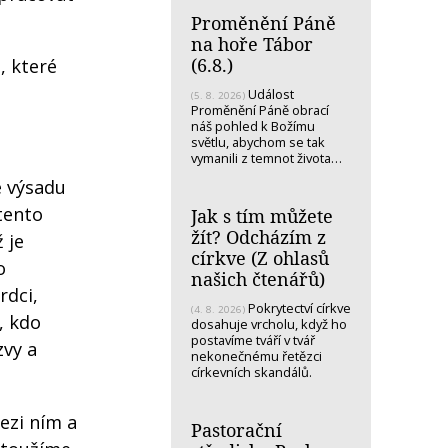
Proměnění Páně
na hoře Tábor
(6.8.)
, které
Událost
(5. 8. 2026)
Proměnění Páně obrací
náš pohled k Božímu
světlu, abychom se tak
vymanili z temnot života…
e výsadu
tento
Jak s tím můžete
žít? Odcházím z
 je
církve (Z ohlasů
o
našich čtenářů)
rdci,
Pokrytectví církve
(4. 8. 2026)
, kdo
dosahuje vrcholu, když ho
postavíme tváří v tvář
zvy a
nekonečnému řetězci
církevních skandálů.
mezi ním a
Pastorační