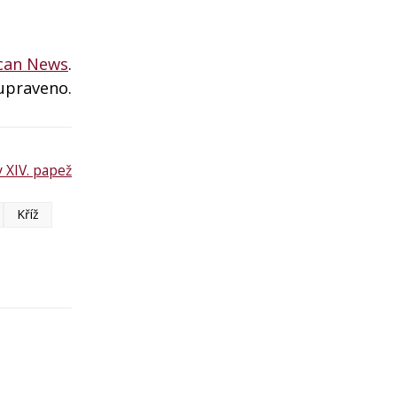
ican News
.
upraveno.
v XIV. papež
Kříž