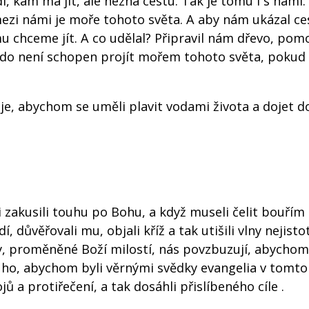
dí, kam má jít, ale nezná cestu. Tak je tomu i s námi
ezi námi je moře tohoto světa. A aby nám ukázal ce
u chceme jít. A co udělal? Připravil nám dřevo, pom
kdo není schopen projít mořem tohoto světa, pokud
uje, abychom se uměli plavit vodami života a dojet do
ci zakusili touhu po Bohu, a když museli čelit bouřím
í, důvěřovali mu, objali kříž a tak utišili vlny nejisto
voty, proměněné Boží milostí, nás povzbuzují, abychom
li ho, abychom byli věrnými svědky evangelia v tomto
 a protiřečení, a tak dosáhli přislíbeného cíle .