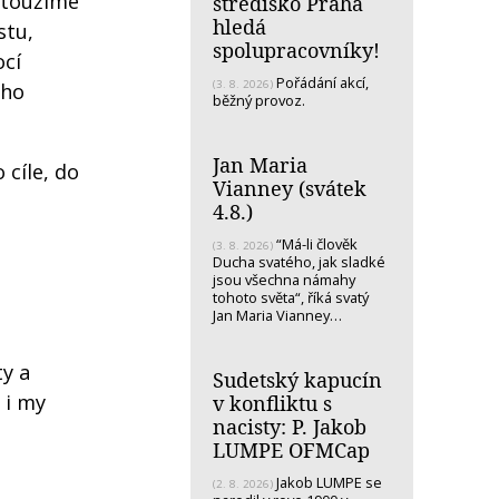
: toužíme
středisko Praha
hledá
stu,
spolupracovníky!
ocí
Pořádání akcí,
(3. 8. 2026)
 ho
běžný provoz.
Jan Maria
 cíle, do
Vianney (svátek
4.8.)
“Má-li člověk
(3. 8. 2026)
Ducha svatého, jak sladké
jsou všechna námahy
tohoto světa“, říká svatý
Jan Maria Vianney…
ty a
Sudetský kapucín
 i my
v konfliktu s
nacisty: P. Jakob
LUMPE OFMCap
Jakob LUMPE se
(2. 8. 2026)