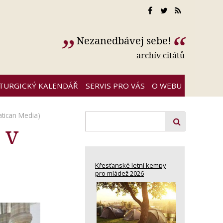
Nezanedbávej sebe!
-
archív citátů
ITURGICKÝ KALENDÁŘ
SERVIS PRO VÁS
O WEBU
atican Media)
 v
Křesťanské letní kempy
pro mládež 2026