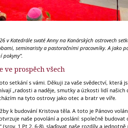
026 v Katedrále svaté Anny na Kanárských ostrovech setk
obami, seminaristy a pastoračními pracovníky. A jako p
í pokyny“.
e ve prospěch všech
oto setkání s vámi. Děkuji za vaše svědectví, která j
nívají „radosti a naděje, smutky a úzkosti lidí našich
házím na tyto ostrovy jako otec a bratr ve víře.
žby k budování Kristova těla. A toto je Pánovo volán
otvrzuje naše povolání a poslání: společně budovat 
(srov. 1 Pt 2, 6-8), slaďovat naše rozdíly a jednotně