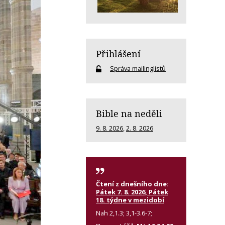
Přihlášení
Správa mailinglistů
Bible na neděli
9. 8. 2026
,
2. 8. 2026
Čtení z dnešního dne:
Pátek 7. 8. 2026, Pátek
18. týdne v mezidobí
Nah 2,1.3; 3,1-3.6-7;