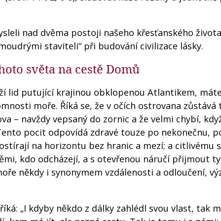
sleli nad dvěma postoji našeho křesťanského života
oudrými staviteli“ při budování civilizace lásky.
ohoto světa na cestě Domů
í lid putující krajinou obklopenou Atlantikem, mát
omnosti moře. Říká se, že v očích ostrovana zůstává 
va – navždy vepsaný do zornic a že velmi chybí, když
 Tento pocit odpovídá zdravé touze po nekonečnu, p
stírají na horizontu bez hranic a mezí; a citlivému s
ěmi, kdo odcházejí, a s otevřenou náručí přijmout ty
moře někdy i synonymem vzdálenosti a odloučení, vý
íká: „I kdyby někdo z dálky zahlédl svou vlast, tak 