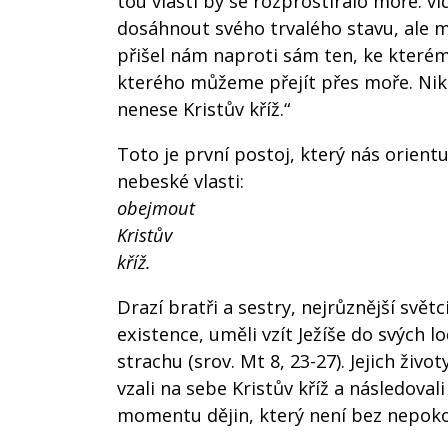
tou vlastí by se rozprostíralo moře: vi
dosáhnout svého trvalého stavu, ale m
přišel nám naproti sám ten, ke kterém
kterého můžeme přejít přes moře. Ni
nenese Kristův kříž.“
Toto je první postoj, který nás orient
nebeské vlasti:
obejmout
Kristův
kříž.
Drazí bratři a sestry, nejrůznější svět
existence, uměli vzít Ježíše do svých lod
strachu (srov. Mt 8, 23-27). Jejich ži
vzali na sebe Kristův kříž a následova
momentu dějin, který není bez nepokojů