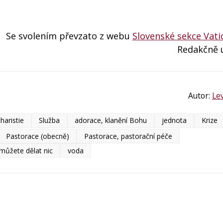
Se svolením převzato z webu
Slovenské sekce Vat
Redakčně 
Autor:
Le
haristie
Služba
adorace, klanění Bohu
jednota
Krize
Pastorace (obecně)
Pastorace, pastorační péče
ůžete dělat nic
voda