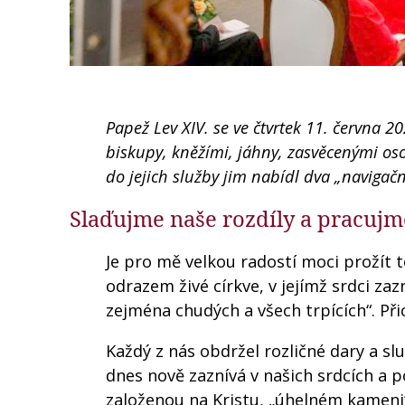
Papež Lev XIV. se ve čtvrtek 11. června 2
biskupy, kněžími, jáhny, zasvěcenými os
do jejich služby jim nabídl dva „navigačn
Slaďujme naše rozdíly a pracujm
Je pro mě velkou radostí moci prožít t
odrazem živé církve, v jejímž srdci zaz
zejména chudých a všech trpících“. Přic
Každý z nás obdržel rozličné dary a slu
dnes nově zaznívá v našich srdcích a p
založenou na Kristu, „úhelném kameni“ 