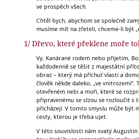
ve prospěch všech.
Chtěl bych, abychom se společně zamy
musíme mít na zřeteli, chceme-li být „m
1/ Dřevo, které překlene moře t
Vy, Kanárané rodem nebo přijetím, Bož
každodenně se těšit z majestátní přít
obraz – který má příchuť vlasti a domo
člověk někde daleko, „ve vnitrozemí“.
otevřeném nebi a moři, které se rozpro
připravenému se slzou se rozloučit s t
přicházejí. V tomto smyslu může být 
cesty, kterou je třeba ujet.
V této souvislosti nám svatý Augustin ř