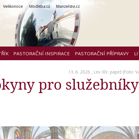
Velikonoce
Modlitba.cz
Manzelstvi.cz
TŘÍK
PASTORAČNÍ INSPIRACE
PASTORAČNÍ PŘÍPRAVY
L
13. 6. 2026 ,
Lev XIV. papež
(Foto: V
kyny pro služebníky