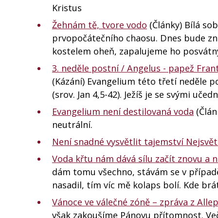
Kristus
Žehnám tě, tvore vodo
(Články) Bílá sob
prvopočátečního chaosu. Dnes bude zno
kostelem oheň, zapalujeme ho posvát
3. neděle postní / Angelus - papež Fran
(Kázání) Evangelium této třetí neděle 
(srov. Jan 4,5-42). Ježíš je se svými uč
Evangelium není destilovaná voda
(Člán
neutrální.
Není snadné vysvětlit tajemství Nejsvětě
Voda křtu nám dává sílu začít znovu a 
dám tomu všechno, stávám se v případ
nasadil, tím víc mě kolaps bolí. Kde br
Vánoce ve válečné zóně – zpráva z Alle
však zakoušíme Pánovu přítomnost. Veče