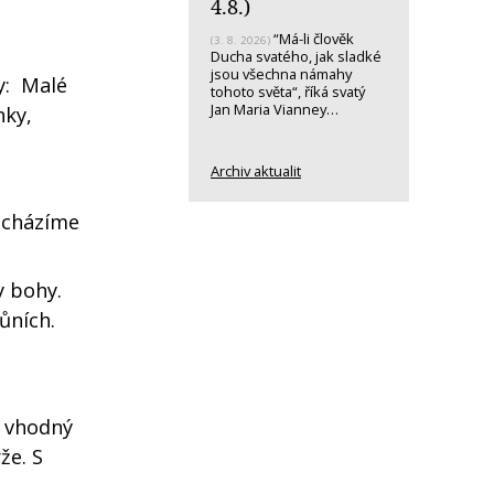
4.8.)
“Má-li člověk
(3. 8. 2026)
Ducha svatého, jak sladké
jsou všechna námahy
y: Malé
tohoto světa“, říká svatý
Jan Maria Vianney…
y, ​
Archiv aktualit
ocházíme
y bohy.
ůních.
o vhodný
že. S