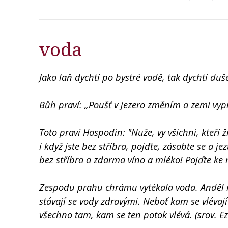
voda
Jako laň dychtí po bystré vodě, tak dychtí du
Bůh praví: „Poušť v jezero změním a zemi vypra
Toto praví Hospodin: "Nuže, vy všichni, kteří ž
i když jste bez stříbra, pojďte, zásobte se a je
bez stříbra a zdarma víno a mléko! Pojďte ke m
Zespodu prahu chrámu vytékala voda. Anděl m
stávají se vody zdravými. Neboť kam se vlévaj
všechno tam, kam se ten potok vlévá. (srov. Ez