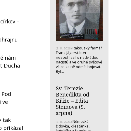
církev –
ahrajnu
Rakouský farmář
(8. 8. 2026)
Franz Jägerstätter
eré nám
nesouhlasil s nadvládou
nacistů a ve druhé světové
st Ducha
válce za ně odmítl bojovat.
Byl…
Sv. Terezie
) Pod
Benedikta od
Kříže – Edita
i ve
Steinová (9.
srpna)
y tak
Německá
(8. 8. 2026)
židovka, křesťanka,
o přikázal
katolička a řeholnice -