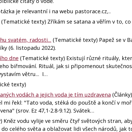
iblické citáty o vodě.
tázka je relevantní i na webu pastorace.cz,..
(Tematické texty) Zříkám se satana a věřím v to, co 
u svatém, radosti...
(Tematické texty) Papež se v B
ky (6. listopadu 2022).
ního dne
(Tematické texty) Existují různé rituály, kt
eho biřmování. Rituál, jak si připomenout skutečno
ystavím větru... I…
cké texty)
laných vodách a jejich voda je tím uzdravena
(Články
mi řekl: "Tato voda, stéká do pouště a končí v moř
ena" (srov. Ez 47,1-2.8-9.12). Svátek…
) Kněz vodu vylije ve směru čtyř světových stran, ab
 do celého světa a oblažovat lidi všech národů, jak t