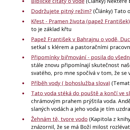
Biblické citáty o vodě
(Články) Některé b
Dodržujete pitný režim?
(Články) Tato o
Křest - Pramen života (papež František)
to je základ křtu
Papež František v Bahrajnu o vodě, Duch
setkal s klérem a pastoračními pracovní
Připomínky biřmování - posila do všed
stále znovu připomínají skutečnost naš
svatého, pro mne spočívá v tom, že se v
Příběh vody ( bohoslužba slova)
(Temati
Tato voda stéká do pouště a končí ve s
chrámovým prahem prýštila voda. Anděl 
slaných vodách a jeho voda je tím uzdrav
Žehnám tě, tvore vodo
(Kapitola z knihy
znázornil, že se má Boží milost rozlévat