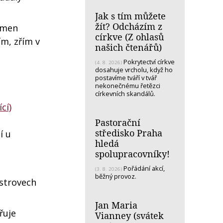
Jak s tím můžete
žít? Odcházím z
ramen
církve (Z ohlasů
ím, zřím v
našich čtenářů)
Pokrytectví církve
(4. 8. 2026)
dosahuje vrcholu, když ho
postavíme tváří v tvář
nekonečnému řetězci
církevních skandálů.
cí)
Pastorační
středisko Praha
í u
hledá
spolupracovníky!
Pořádání akcí,
(3. 8. 2026)
běžný provoz.
ostrovech
Jan Maria
řuje
Vianney (svátek