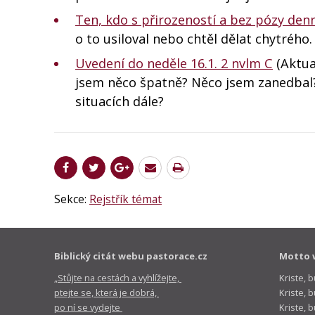
Ten, kdo s přirozeností a bez pózy den
o to usiloval nebo chtěl dělat chytrého.
Uvedení do neděle 16.1. 2 nvlm C
(Aktual
jsem něco špatně? Něco jsem zanedbal? P
situacích dále?
Sekce:
Rejstřík témat
Biblický citát webu pastorace.cz
Motto 
„Stůjte na cestách a vyhlížejte,
Kriste, 
ptejte se, která je dobrá,
Kriste,
po ní se vydejte
Kriste, 