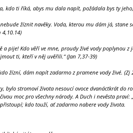
la, kdo ti říká, abys mu dala napít, požádala bys ty jeho
 nebude žíznit navěky. Voda, kterou mu dám já, stane 
 4,10.14)
mně a pije! Kdo věří ve mne, proudy živé vody poplynou z j
mout ti, kteří v něj uvěřili.“ (Jan 7,37-39)
kdo žízní, dám napít zadarmo z pramene vody živé. (Zj 
y, bylo stromoví života nesoucí ovoce dvanáctkrát do ro
čivou moc pro všechny národy. A Duch i nevěsta praví: „
ať přistoupí; kdo touží, ať zadarmo nabere vody života.