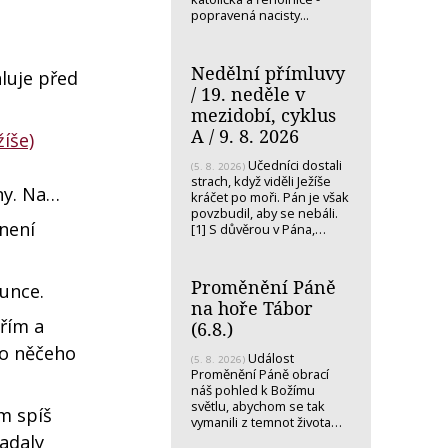
popravená nacisty...
Nedělní přímluvy
luje před
/ 19. neděle v
mezidobí, cyklus
A / 9. 8. 2026
íše)
Učedníci dostali
(5. 8. 2026)
strach, když viděli Ježíše
dny. Na…
kráčet po moři. Pán je však
povzbudil, aby se nebáli.
 není
[1] S důvěrou v Pána,…
Proměnění Páně
lunce.
na hoře Tábor
řím a
(6.8.)
do něčeho
Událost
(5. 8. 2026)
Proměnění Páně obrací
náš pohled k Božímu
světlu, abychom se tak
m spíš
vymanili z temnot života…
adaly