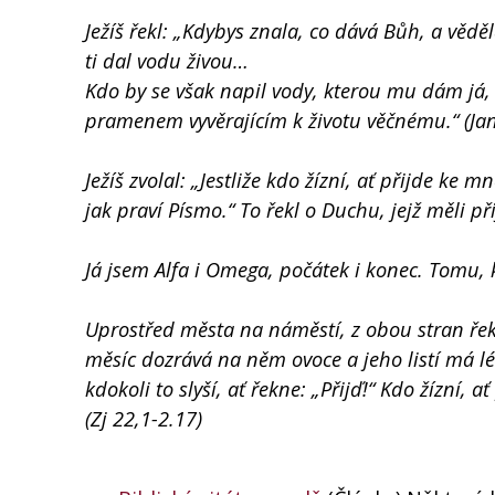
Ježíš řekl: „Kdybys znala, co dává Bůh, a vědě
ti dal vodu živou…
Kdo by se však napil vody, kterou mu dám já,
pramenem vyvěrajícím k životu věčnému.“ (Jan
Ježíš zvolal: „Jestliže kdo žízní, ať přijde ke 
jak praví Písmo.“ To řekl o Duchu, jejž měli přij
Já jsem Alfa i Omega, počátek i konec. Tomu, 
Uprostřed města na náměstí, z obou stran řek
měsíc dozrává na něm ovoce a jeho listí má lé
kdokoli to slyší, ať řekne: „Přijď!“ Kdo žízní, 
(Zj 22,1-2.17)