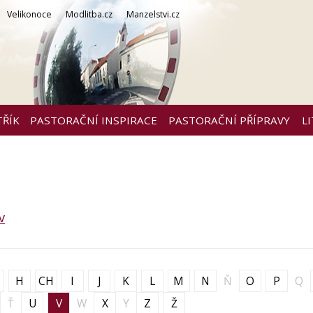
Velikonoce
Modlitba.cz
Manzelstvi.cz
TŘÍK
PASTORAČNÍ INSPIRACE
PASTORAČNÍ PŘÍPRAVY
L
v
H
CH
I
J
K
L
M
N
Ň
O
P
Q
Ť
U
V
W
X
Y
Z
Ž