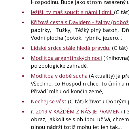
Hospodinu. Bude jako strom zasazený u
Ježíši, ty máš soucit s námi lidmi,
(Citát
Křížová cesta s Davidem - žalmy (pobož
papírky, Tužky, Těžký plný batoh, Dřevě
Vodní plocha (potok, rybník, jezero,…
Lidské srdce stále hledá pravdu,
(Citát)
Modlitba argentinských nocí
(Knihovna)
po zoologické zahradě.
Modlitba v době sucha
(Aktuality) Já p
Všechno, co Hospodin chce, to činí na n
Přivádí mlhu od končin země,…
Nechej se vést
(Citát) k životu Dobrým
r. 2019 V KAŽDÉM Z NÁS JE PRAMEN
(T
obraz, jakkoli se s oblibou užívá, chcem
plnou nádrží totiž mohu jet jen tak…