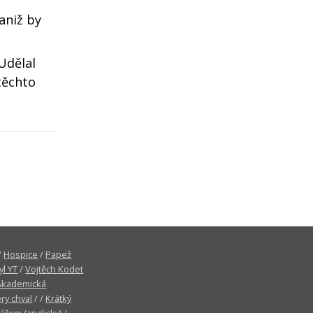
aniž by
 Udělal
těchto
/
Hospice
/
Papež
yl YT
/
Vojtěch Kodet
Akademická
ry chval
/ /
Krátký
tářem (anglicky)
/