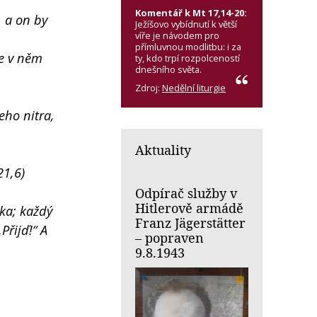
Komentář k Mt 17,14-20:
, a on by
Ježíšovo vybídnutí k větší
víře je návodem pro
přímluvnou modlitbu: i za
se v něm
ty, kdo trpí rozpolceností
dnešního světa.
Zdroj:
Nedělní liturgie
eho nitra,
Aktuality
21,6)
Odpírač služby v
Hitlerově armádě
ka; každý
Franz Jägerstätter
Přijď!“ A
– popraven
9.8.1943