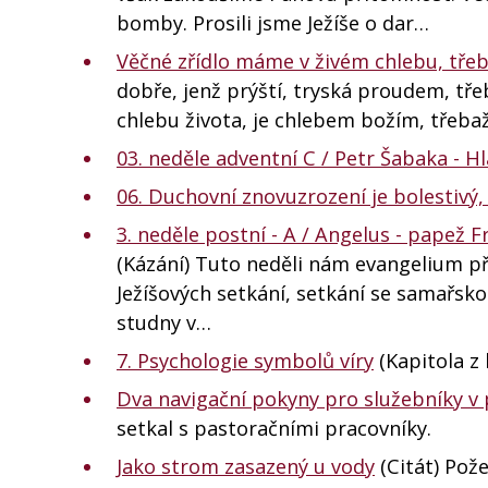
bomby. Prosili jsme Ježíše o dar…
Věčné zřídlo máme v živém chlebu, třeba
dobře, jenž prýští, tryská proudem, tře
chlebu života, je chlebem božím, třebaže 
03. neděle adventní C / Petr Šabaka - Hl
06. Duchovní znovuzrození je bolestivý
3. neděle postní - A / Angelus - papež Fr
(Kázání) Tuto neděli nám evangelium př
Ježíšových setkání, setkání se samařskou 
studny v…
7. Psychologie symbolů víry
(Kapitola z 
Dva navigační pokyny pro služebníky v 
setkal s pastoračními pracovníky.
Jako strom zasazený u vody
(Citát) Pož