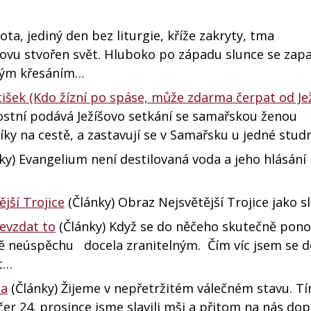
ota, jediný den bez liturgie, kříže zakryty, tma
vu stvořen svět. Hluboko po západu slunce se zapa
ným křesáním…
tišek (Kdo žízní po spáse, může zdarma čerpat od Jež
postní podává Ježíšovo setkání se samařskou ženou
edníky na cestě, a zastavují se v Samařsku u jedné stu
ky) Evangelium není destilovaná voda a jeho hlásání
jší Trojice
(Články) Obraz Nejsvětější Trojice jako s
nevzdat to
(Články) Když se do něčeho skutečně pono
ě neúspěchu docela zranitelným. Čím víc jsem se 
át…
pa
(Články) Žijeme v nepřetržitém válečném stavu. Tí
r 24. prosince jsme slavili mši a přitom na nás dop