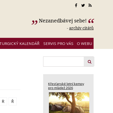
Nezanedbávej sebe!
-
archív citátů
ITURGICKÝ KALENDÁŘ
SERVIS PRO VÁS
O WEBU
Křesťanské letní kempy
pro mládež 2026
R
Ř