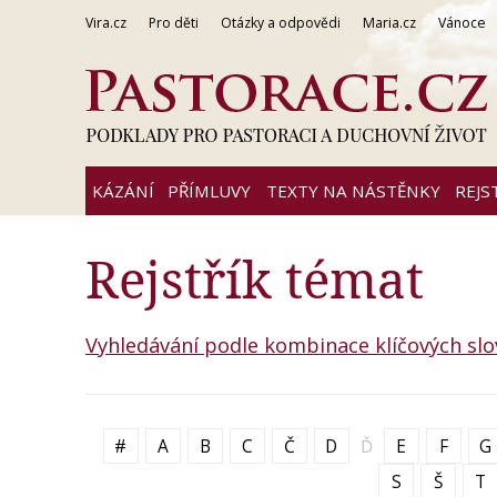
Vira.cz
Pro děti
Otázky a odpovědi
Maria.cz
Vánoce
KÁZÁNÍ
PŘÍMLUVY
TEXTY NA NÁSTĚNKY
REJS
Rejstřík témat
Vyhledávání podle kombinace klíčových slo
#
A
B
C
Č
D
Ď
E
F
G
S
Š
T