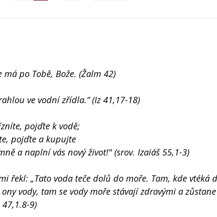
še má po Tobě, Bože. (Žalm 42)
hlou ve vodní zřídla.“ (Iz 41,17-18)
ízníte, pojďte k vodě;
zte, pojďte a kupujte
ně a naplní vás nový život!" (srov. Izaiáš 55,1-3)
i řekl: „Tato voda teče dolů do moře. Tam, kde vtéká 
í ony vody, tam se vody moře stávají zdravými a zůstane
 47,1.8-9)