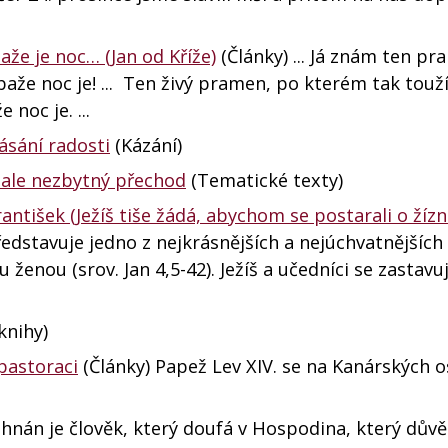
že je noc… (Jan od Kříže)
(Články) ... Já znám ten p
baže noc je! ... Ten živý pramen, po kterém tak touž
noc je. ...
ásání radosti
(Kázání)
, ale nezbytný přechod
(Tematické texty)
antišek (Ježíš tiše žádá, abychom se postarali o žízní
edstavuje jedno z nejkrásnějších a nejúchvatnějších
ženou (srov. Jan 4,5-42). Ježíš a učedníci se zastavuj
knihy)
pastoraci
(Články) Papež Lev XIV. se na Kanárských 
ehnán je člověk, který doufá v Hospodina, který důvě