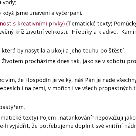
 vody;
) když jsme unavení a vyčerpaní.
nost s kreativními prvky)
(Tematické texty) Pomůck
ný kříž životní velikosti, Hřebíky a kladivo, Kamínk
 která by nasytila a ukojila jeho touhu po štěstí.
 Životem procházíme dnes tak, jako se v sobotu pr
řec vím, že Hospodin je velký, náš Pán je nade všechn
ebesích i na zemi, v mořích i ve všech propastných t
 pastýřem.
ematické texty) Pojem „natankování“ nepovažuji jak
e-li vyjádřit, že potřebujeme doplnit své vnitřní nádr