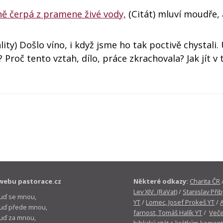
ně čerpá z pramene živé vody,
(Citát) mluví moudře, 
ity) Došlo víno, i když jsme ho tak poctivě chystali.
roč tento vztah, dílo, práce zkrachovala? Jak jít v 
webu pastorace.cz
Některé odkazy:
Charita ČR
Lev XIV. (RaVat)
/
Stanislav Přib
buď se mnou,
YT
/
Lomec, Josef Prokeš YT
/
 buď přede mnou,
farnost, Tomáš Halík YT
/
Veče
buď za mnou,
biblický citát s krátkým komen