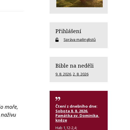
Přihlášení
Správa mailinglistů
Bible na neděli
9. 8. 2026
,
2. 8. 2026
do moře,
Čtení z dnešního dne:
Sobota 8. 8. 2026,
 naživu
Památka sv. Dominika,
kněze
Hab 1,12-2,4;