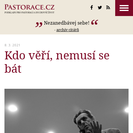
Nezanedbávej sebe!
-
archív citátů
8. 3. 2021
Kdo věří, nemusí se
bát