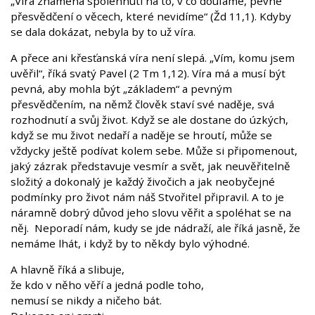
„Víra znamená spolehnutí na to, v co doufáme, pevné
přesvědčení o věcech, které nevidíme“ (Žd 11,1). Kdyby
se dala dokázat, nebyla by to už víra.
A přece ani křesťanská víra není slepá. „Vím, komu jsem
uvěřil“, říká svatý Pavel (2 Tm 1,12). Víra má a musí být
pevná, aby mohla být „základem“ a pevným
přesvědčením, na němž člověk staví své naděje, svá
rozhodnutí a svůj život. Když se ale dostane do úzkých,
když se mu život nedaří a naděje se hroutí, může se
vždycky ještě podívat kolem sebe. Může si připomenout,
jaký zázrak představuje vesmír a svět, jak neuvěřitelně
složitý a dokonalý je každý živočich a jak neobyčejné
podmínky pro život nám náš Stvořitel připravil. A to je
náramně dobrý důvod jeho slovu věřit a spoléhat se na
něj. Neporadí nám, kudy se jde nádraží, ale říká jasně, že
nemáme lhát, i když by to někdy bylo výhodné.
A hlavně říká a slibuje,
že kdo v něho věří a jedná podle toho,
nemusí se nikdy a ničeho bát.