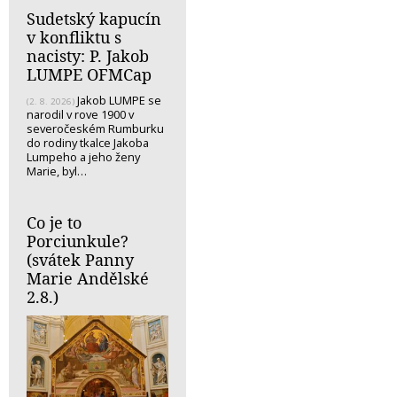
Sudetský kapucín
v konfliktu s
nacisty: P. Jakob
LUMPE OFMCap
Jakob LUMPE se
(2. 8. 2026)
narodil v rove 1900 v
severočeském Rumburku
do rodiny tkalce Jakoba
Lumpeho a jeho ženy
Marie, byl…
Co je to
Porciunkule?
(svátek Panny
Marie Andělské
2.8.)