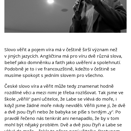
Slovo věřit a pojem víra má v češtině širší význam než
v jiných jazycích. Angličtina má pro víru dvě různá slova,
belief jako domněnku a faith jako uvěření a spolehnutí.
Podobně je to i ve francouzštině, kdežto v češtině se
musíme spokojit s jedním slovem pro všechno.
České slovo víra a věřit může tedy znamenat hodně
rozdílné věci a mezi nimi je třeba rozlišovat. Tak jsme ve
škole „věřili“ paní učitelce, že Labe se vlévá do moře, i
když jsme žádné moře nikdy neviděli. Věřili jsme jí, že dvě
a dvě jsou čtyři nebo že babyka se píše s tvrdým „y“. Po
pravdě řečeno nás tenkrát ani nenapadlo, že by v tom
mohl být nějaký problém. Dvě a dvě jsou čtyři a Labe se
vlévá do moře – řekla to přece paní učitelka. Postupem