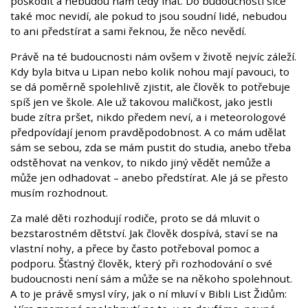
poškodit a nebudou nám tedy lhát. Do budoucnosti sice
také moc nevidí, ale pokud to jsou soudní lidé, nebudou
to ani předstírat a sami řeknou, že něco nevědí.
Právě na té budoucnosti nám ovšem v životě nejvíc záleží.
Kdy byla bitva u Lipan nebo kolik nohou mají pavouci, to
se dá poměrně spolehlivě zjistit, ale člověk to potřebuje
spíš jen ve škole. Ale už takovou maličkost, jako jestli
bude zítra pršet, nikdo předem neví, a i meteorologové
předpovídají jenom pravděpodobnost. A co mám udělat
sám se sebou, zda se mám pustit do studia, anebo třeba
odstěhovat na venkov, to nikdo jiný vědět nemůže a
může jen odhadovat – anebo předstírat. Ale já se přesto
musím rozhodnout.
Za malé děti rozhodují rodiče, proto se dá mluvit o
bezstarostném dětství. Jak člověk dospívá, staví se na
vlastní nohy, a přece by často potřeboval pomoc a
podporu. Šťastný člověk, který při rozhodování o své
budoucnosti není sám a může se na někoho spolehnout.
A to je právě smysl víry, jak o ní mluví v Bibli List Židům: