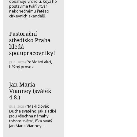
dosahuje vrcholu, když ho
postavíme tváří v tvář
nekonečnému řetězci
církevních skandálů.
Pastorační
středisko Praha
hledá
spolupracovníky!
Pořádání akcí,
(3. 8. 2026)
běžný provoz.
Jan Maria
Vianney (svátek
4.8.)
“Má-li člověk
(3. 8. 2026)
Ducha svatého, jak sladké
jsou všechna námahy
tohoto světa“, říká svatý
Jan Maria Vianney…