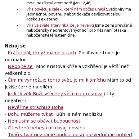
mne, nezůstal v temnotě (Jan 12,46).
Víra osvěcuje celek, který nám občas uniká
Světlo víry má
jedinečnou povahu, neboť dokáže osvěcovat celou
lidskou existenci.
Víra ve světě, který říká, že je nevěřící
Jsme zemí převážně
nábožensky neorientovaných lidí, pro něž není otázka
náboženství tématem dne.
Neboj se
-
Kráčet dál, i když máme strach
Pociťovat strach je
normální.
-
Nebojte se!
Moc Kristova kříže a vzkříšení je větší než
veškeré zlo.
-
Čím mi vyhrožuje tento svět, je mi k smíchu
Mám to od
Ježíše černé na bílém.
-
Je-li člověk Boží, všechny věci mu prospívají
. I ty
negativní.
-
Nevěřme strachu z Boha
-
Bohu můžeme tykat.
Bůh je nám nablízku
-
Nemusím se obávat budoucnosti
-
Otevřená nebesa mi dávají odvahu
-
Tváří v tvář neznámé budoucnosti pozvedněme pohled