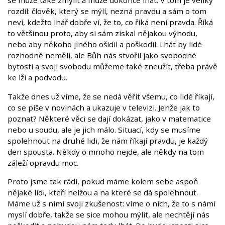
se může také zmýlit a může dokonce lhát. V tom je veliký
rozdíl: člověk, který se mýlí, nezná pravdu a sám o tom
neví, kdežto lhář dobře ví, že to, co říká není pravda. Říká
to většinou proto, aby si sám získal nějakou výhodu,
nebo aby někoho jiného ošidil a poškodil. Lhát by lidé
rozhodně neměli, ale Bůh nás stvořil jako svobodné
bytosti a svoji svobodu můžeme také zneužít, třeba právě
ke lži a podvodu.
Takže dnes už víme, že se nedá věřit všemu, co lidé říkají,
co se píše v novinách a ukazuje v televizi. Jenže jak to
poznat? Některé věci se dají dokázat, jako v matematice
nebo u soudu, ale je jich málo. Situací, kdy se musíme
spolehnout na druhé lidi, že nám říkají pravdu, je každý
den spousta. Někdy o mnoho nejde, ale někdy na tom
záleží opravdu moc.
Proto jsme tak rádi, pokud máme kolem sebe aspoň
nějaké lidi, kteří nelžou a na které se dá spolehnout.
Máme už s nimi svoji zkušenost: víme o nich, že to s námi
myslí dobře, takže se sice mohou mýlit, ale nechtějí nás