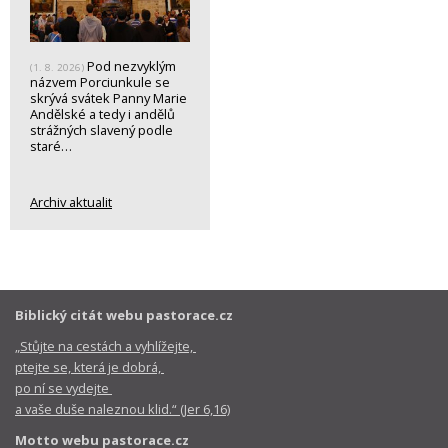
Pod nezvyklým
(1. 8. 2026)
názvem Porciunkule se
skrývá svátek Panny Marie
Andělské a tedy i andělů
strážných slavený podle
staré…
Archiv aktualit
Biblický citát webu pastorace.cz
„Stůjte na cestách a vyhlížejte,
ptejte se, která je dobrá,
po ní se vydejte
a vaše duše naleznou klid.“ (Jer 6,16)
Motto webu pastorace.cz