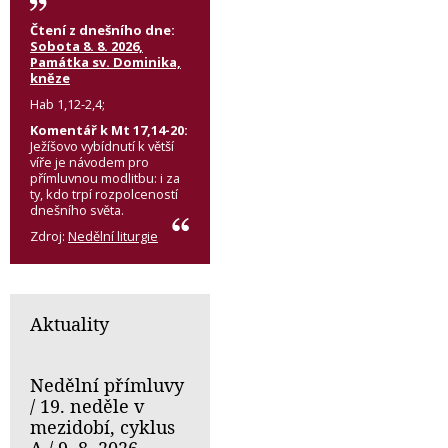
Čtení z dnešního dne:
Sobota 8. 8. 2026,
Památka sv. Dominika,
kněze
Hab 1,12-2,4;
Komentář k Mt 17,14-20:
Ježíšovo vybídnutí k větší
víře je návodem pro
přímluvnou modlitbu: i za
ty, kdo trpí rozpolceností
dnešního světa.
Zdroj:
Nedělní liturgie
Aktuality
Nedělní přímluvy
/ 19. neděle v
mezidobí, cyklus