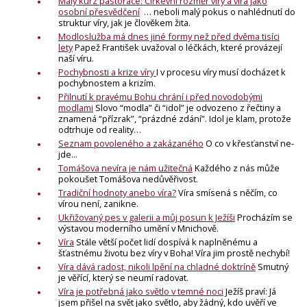
Malý kurz pastorace: Církevní rozměr víry a víra jako
osobní přesvědčení
… neboli malý pokus o nahlédnutí do
struktur víry, jak je člověkem žita.
Modloslužba má dnes jiné formy než před dvěma tisíci
lety
Papež František uvažoval o léčkách, které provázejí
naší víru.
Pochybnosti a krize víry
I v procesu víry musí docházet k
pochybnostem a krizím.
Přilnutí k pravému Bohu chrání i před novodobými
modlami
Slovo “modla” či “idol” je odvozeno z řečtiny a
znamená “přízrak”, “prázdné zdání”. Idol je klam, protože
odtrhuje od reality…
Seznam povoleného a zakázaného
O co v křesťanství ne-
jde...
Tomášova nevíra je nám užitečná
Každého z nás může
pokoušet Tomášova nedůvěřivost.
Tradiční hodnoty anebo víra?
Víra smísená s něčím, co
vírou není, zanikne.
Ukřižovaný pes v galerii a můj posun k Ježíši
Procházím se
výstavou moderního umění v Mnichově.
Víra
Stále větší počet lidí dospívá k naplněnému a
šťastnému životu bez víry v Boha! Víra jim prostě nechybí!
Víra dává radost, nikoli lpění na chladné doktríně
Smutný
je věřící, který se neumí radovat.
Víra je potřebná jako světlo v temné noci
Ježíš praví: Já
jsem přišel na svět jako světlo, aby žádný, kdo uvěří ve