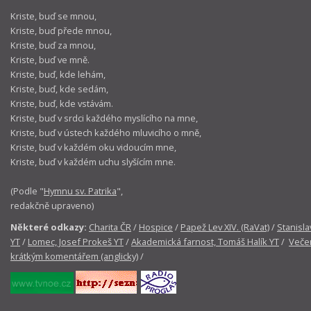
Kriste, buď se mnou,
Kriste, buď přede mnou,
Kriste, buď za mnou,
Kriste, buď ve mně.
Kriste, buď, kde lehám,
Kriste, buď, kde sedám,
Kriste, buď, kde vstávám.
Kriste, buď v srdci každého myslícího na mne,
Kriste, buď v ústech každého mluvicího o mně,
Kriste, buď v každém oku vidoucím mne,
Kriste, buď v každém uchu slyšícím mne.
(Podle "
Hymnu sv. Patrika
",
redakčně upraveno)
Některé odkazy:
Charita ČR
/
Hospice
/
Papež Lev XIV. (RaVat)
/
Stanisla
YT
/
Lomec, Josef Prokeš YT
/
Akademická farnost, Tomáš Halík YT
/
Večer
krátkým komentářem (anglicky)
/