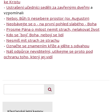
ke Kristu
-
Ustrašení učedníci seděli za zavřenými dveřmi
a
vzpomínali
-
Neboj, Bůh ti nesebere prostor (sv. Augustin)
-
Neobávejte se o - na první pohled slabého - Boha
-
Prosme Pána o milost nemít strach, nelakovat život
-
Kdo se ´bojí´ Boha, nebojí se lidí
-
Nesmíš mít strach ze strachu
-
Označte se znamením kříže a jděte s odvahou
-
Náš odpůrce neviditelný, utíkejme se proto pod
ochranu toho, který jej vidí
Křesťanské letní kempy