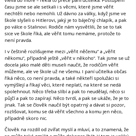
času jsme se ale setkali i s věcmi, které jsme věřit
nechtěli nebo nemohli. Už dávno za války, když jsme ve
škole slyšeli o Hitlerovi, jaký je to báječný chlapík, a pak
po válce o Stalinovi. Rodiče nám vysvětlili, že se to tak
sice ve škole říká, ale věřit tomu nemáme, protože to
není pravda.
I v češtině rozlišujeme mezi „věřit něčemu“ a „věřit
někomu“, případně ještě „věřit v někoho“. Tak jsme se už
docela jako malé děti museli naučit, že rodičům věřit
můžeme, ale ve škole už ne všemu. I paní učitelka občas
říká něco, co není pravda, a také někteří spolužáci si
vymýšlejí a říkají věci, které neplatí, na které se nedá
spolehnout. Něco třeba slíbí a pak to neudělají, něco si
půjčí a pak to zapírají. Něco tvrdí, a pak se ukáže, že je to
jinak. Tak se člověk naučil být opatrný a dávat si pozor,
rozlišovat, komu se dá věřit všechno a komu jen něco,
případně skoro nic.
Člověk na rozdíl od zvířat myslí a mluví, a to znamená, že