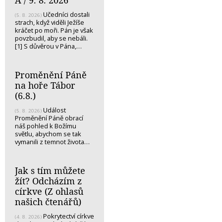
A / 9. 8. 2026
Učedníci dostali
(5. 8. 2026)
strach, když viděli Ježíše
kráčet po moři. Pán je však
povzbudil, aby se nebáli.
[1] S důvěrou v Pána,…
Proměnění Páně
na hoře Tábor
(6.8.)
Událost
(5. 8. 2026)
Proměnění Páně obrací
náš pohled k Božímu
světlu, abychom se tak
vymanili z temnot života…
Jak s tím můžete
žít? Odcházím z
církve (Z ohlasů
našich čtenářů)
Pokrytectví církve
(4. 8. 2026)