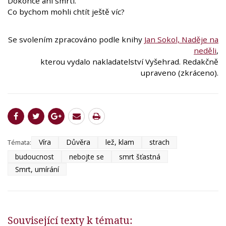
Dokonce ani smrti.
Co bychom mohli chtít ještě víc?
Se svolením zpracováno podle knihy
Jan Sokol, Naděje na
neděli
,
kterou vydalo nakladatelství Vyšehrad. Redakčně
upraveno (zkráceno).
Víra
Důvěra
lež, klam
strach
Témata:
budoucnost
nebojte se
smrt šťastná
Smrt, umírání
Související texty k tématu: