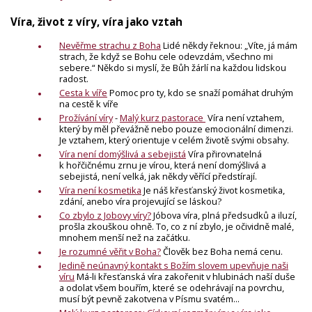
Víra, život z víry, víra jako vztah
Nevěřme strachu z Boha
Lidé někdy řeknou: „Víte, já mám
strach, že když se Bohu cele odevzdám, všechno mi
sebere.“ Někdo si myslí, že Bůh žárlí na každou lidskou
radost.
Cesta k víře
Pomoc pro ty, kdo se snaží pomáhat druhým
na cestě k víře
Prožívání víry
-
Malý kurz pastorace
Víra není vztahem,
který by měl převážně nebo pouze emocionální dimenzi.
Je vztahem, který orientuje v celém životě svými obsahy.
Víra není domýšlivá a sebejistá
Víra přirovnatelná
k hořčičnému zrnu je vírou, která není domýšlivá a
sebejistá, není velká, jak někdy věřící předstírají.
Víra není kosmetika
Je náš křesťanský život kosmetika,
zdání, anebo víra projevující se láskou?
Co zbylo z Jobovy víry?
Jóbova víra, plná předsudků a iluzí,
prošla zkouškou ohně. To, co z ní zbylo, je očividně malé,
mnohem menší než na začátku.
Je rozumné věřit v Boha?
Člověk bez Boha nemá cenu.
Jedině neúnavný kontakt s Božím slovem upevňuje naši
víru
Má-li křesťanská víra zakořenit v hlubinách naší duše
a odolat všem bouřím, které se odehrávají na povrchu,
musí být pevně zakotvena v Písmu svatém...