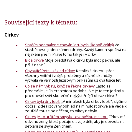
Související texty k tématu:
Církev
Snáším neomalené chování druhých (Řehoř Veliký)
Ve
stavbě nese jeden kámen druhý. Každý kámen spočívá na
nějakém jiném. Právě tomu tak je i v církvi.
Bída církve
Moje představa o církvi byla moc pěkná, ale
příliš naivní.
Chybující Petr – základ církve
Katolická církev – přes
všechny vnitřní i vnější problémy a různé skandály –
vytrvala ve věrnosti Ježíšovým příkazům už dva tisíce let.
Co se nám vybaví, když se řekne církev?
Často asi
především její hierarchická podoba. Ale je to ten jediný a
pro dnešní svět skutečně nejvýstižnější obraz církve?
Církev byla dřív lepší
„V minulosti byla církev lepší“, slyšíme
občas. Zidealizovaný pohled na minulost církve ale vede k
zoufalé touze po něčem, co nikdy nebylo.
Církev je - v určitém smyslu - ovdovělou matkou
Církev má
odvahu ženy, která pečuje o svoje děti, aby je dovedla na
setkání se svým Ženichem.