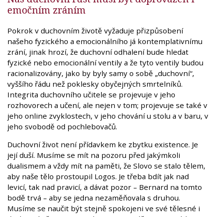
emočním zráním
Pokrok v duchovním životě vyžaduje přizpůsobení
našeho fyzického a emocionálního já kontemplativnímu
zrání, jinak hrozí, že duchovní odhalení bude hledat
fyzické nebo emocionální ventily a že tyto ventily budou
racionalizovány, jako by byly samy o sobě „duchovní“,
vyššího řádu než poklesky obyčejných smrtelníků.
Integrita duchovního učitele se projevuje v jeho
rozhovorech a učení, ale nejen v tom; projevuje se také v
jeho online zvyklostech, v jeho chování u stolu a v baru, v
jeho svobodě od pochlebovačů.
Duchovní život není přídavkem ke zbytku existence. Je
její duší. Musíme se mít na pozoru před jakýmkoli
dualismem a vždy mít na paměti, že Slovo se stalo tělem,
aby naše tělo prostoupil Logos. Je třeba bdít jak nad
levicí, tak nad pravicí, a dávat pozor – Bernard na tomto
bodě trvá – aby se jedna nezaměňovala s druhou.
Musíme se naučit být stejně spokojeni ve své tělesné i