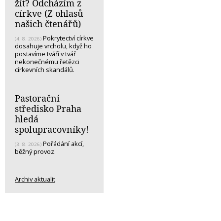
žít? Odcházím z
církve (Z ohlasů
našich čtenářů)
Pokrytectví církve
(4. 8. 2026)
dosahuje vrcholu, když ho
postavíme tváří v tvář
nekonečnému řetězci
církevních skandálů.
Pastorační
středisko Praha
hledá
spolupracovníky!
Pořádání akcí,
(3. 8. 2026)
běžný provoz.
Archiv aktualit