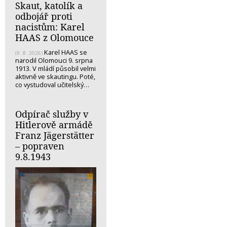
Skaut, katolík a
odbojář proti
nacistům: Karel
HAAS z Olomouce
Karel HAAS se
(9. 8. 2026)
narodil Olomouci 9. srpna
1913. V mládí působil velmi
aktivně ve skautingu. Poté,
co vystudoval učitelský…
Odpírač služby v
Hitlerově armádě
Franz Jägerstätter
– popraven
9.8.1943