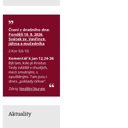
Čtení z dnešního dne:
Pondělí 10. 8. 2026,
Svátek sv. Vavřince,
jáhna a mučedníka
2 Kor 9,6-10;
Komentář k Jan 12,24-26:
Být tam, kde je Kristus.
Tedy zvláště v chudých,
mezi smutnými, s
opuštěnými. Tam jsou i
dnes „poklady církve“.
Zdroj:
Nedělní liturgie
Aktuality