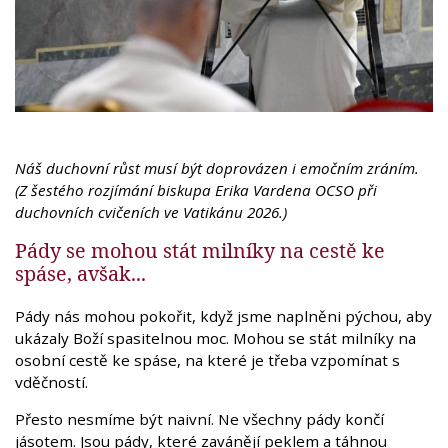
Náš duchovní růst musí být doprovázen i emočním zráním.
(Z šestého rozjímání biskupa Erika Vardena OCSO při
duchovních cvičeních ve Vatikánu 2026.)
Pády se mohou stát milníky na cestě ke
spáse, avšak...
Pády nás mohou pokořit, když jsme naplněni pýchou, aby
ukázaly Boží spasitelnou moc. Mohou se stát milníky na
osobní cestě ke spáse, na které je třeba vzpomínat s
vděčností.
Přesto nesmíme být naivní. Ne všechny pády končí
jásotem. Jsou pády, které zavánějí peklem a táhnou