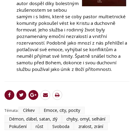
autor dospěl díky bolestným
zkušenostem se sebou
samým i s lidmi, které se coby pastor multietnické
komunity pokoušel vést ke Kristu a duchovně
formovat. Jeho služba i rodinný život byly
poznamenány emoční nezralostí a vnitřní
rozervaností. Podobně jako mnozí z nás přehlížel a
potlačoval své emoce, vyhýbal se konfliktům a
neuměl přijímat své limity. Špatně snášel ticho a
samotu před Bohem, dokonce i svou duchovní
službu používal jako únik z Boží přítomnosti.
Církev
Emoce, city, pocity
Témata:
Démon, ďábel, satan, zlý
chyby, omyl, selhání
Pokušení
růst
Svoboda
zralost, zrání