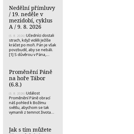
Nedělní přímluvy
/ 19. neděle v
mezidobí, cyklus
A / 9. 8. 2026
Učedníci dostali
(5. 8. 2026)
strach, když viděli Ježíše
kráčet po moři. Pán je však
povzbudil, aby se nebáli.
[1] S důvěrou v Pána,…
Proměnění Páně
na hoře Tábor
(6.8.)
Událost
(5. 8. 2026)
Proměnění Páně obrací
náš pohled k Božímu
světlu, abychom se tak
vymanili z temnot života…
Jak s tím můžete