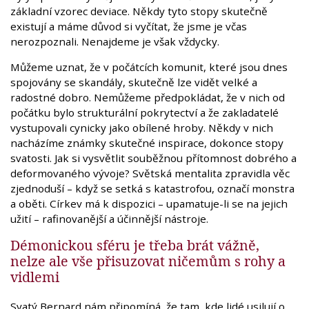
základní vzorec deviace. Někdy tyto stopy skutečně
existují a máme důvod si vyčítat, že jsme je včas
nerozpoznali. Nenajdeme je však vždycky.
Můžeme uznat, že v počátcích komunit, které jsou dnes
spojovány se skandály, skutečně lze vidět velké a
radostné dobro. Nemůžeme předpokládat, že v nich od
počátku bylo strukturální pokrytectví a že zakladatelé
vystupovali cynicky jako obílené hroby. Někdy v nich
nacházíme známky skutečné inspirace, dokonce stopy
svatosti. Jak si vysvětlit souběžnou přítomnost dobrého a
deformovaného vývoje? Světská mentalita zpravidla věc
zjednoduší – když se setká s katastrofou, označí monstra
a oběti. Církev má k dispozici – upamatuje-li se na jejich
užití – rafinovanější a účinnější nástroje.
Démonickou sféru je třeba brát vážně,
nelze ale vše přisuzovat ničemům s rohy a
vidlemi
Svatý Bernard nám připomíná, že tam, kde lidé usilují o