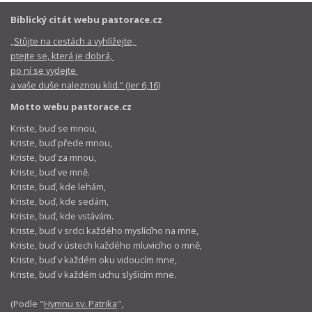
Biblický citát webu pastorace.cz
„Stůjte na cestách a vyhlížejte,
ptejte se, která je dobrá,
po ní se vydejte
a vaše duše naleznou klid.“ (Jer 6,16)
Motto webu pastorace.cz
Kriste, buď se mnou,
Kriste, buď přede mnou,
Kriste, buď za mnou,
Kriste, buď ve mně.
Kriste, buď, kde lehám,
Kriste, buď, kde sedám,
Kriste, buď, kde vstávám.
Kriste, buď v srdci každého myslícího na mne,
Kriste, buď v ústech každého mluvicího o mně,
Kriste, buď v každém oku vidoucím mne,
Kriste, buď v každém uchu slyšícím mne.
(Podle "
Hymnu sv. Patrika
",