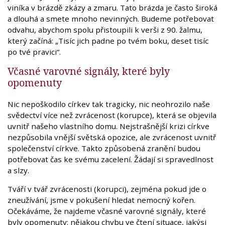
viníka v brázdě zkázy a zmaru. Tato brázda je často široká
a dlouhá a smete mnoho nevinných. Budeme potřebovat
odvahu, abychom spolu přistoupili k verši z 90. žalmu,
který začíná: „Tisíc jich padne po tvém boku, deset tisíc
po tvé pravici“.
Včasné varovné signály, které byly
opomenuty
Nic nepoškodilo církev tak tragicky, nic neohrozilo naše
svědectví více než zvrácenost (korupce), která se objevila
uvnitř našeho vlastního domu. Nejstrašnější krizi církve
nezpůsobila vnější světská opozice, ale zvrácenost uvnitř
společenství církve. Takto způsobená zranění budou
potřebovat čas ke svému zacelení. Žádají si spravedlnost
a slzy.
Tváří v tvář zvrácenosti (korupci), zejména pokud jde o
zneužívání, jsme v pokušení hledat nemocný kořen.
Očekáváme, že najdeme včasné varovné signály, které
byly opomenuty: nějakou chybu ve čtení situace, jakýsi