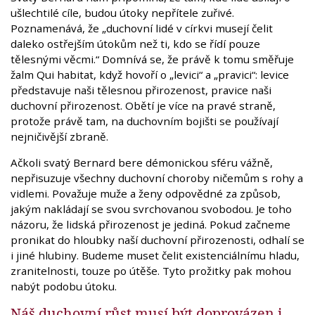
ušlechtilé cíle, budou útoky nepřítele zuřivé.
Poznamenává, že „duchovní lidé v církvi musejí čelit
daleko ostřejším útokům než ti, kdo se řídí pouze
tělesnými věcmi.“ Domnívá se, že právě k tomu směřuje
žalm Qui habitat, když hovoří o „levici“ a „pravici“: levice
představuje naši tělesnou přirozenost, pravice naši
duchovní přirozenost. Obětí je více na pravé straně,
protože právě tam, na duchovním bojišti se používají
nejničivější zbraně.
Ačkoli svatý Bernard bere démonickou sféru vážně,
nepřisuzuje všechny duchovní choroby ničemům s rohy a
vidlemi. Považuje muže a ženy odpovědné za způsob,
jakým nakládají se svou svrchovanou svobodou. Je toho
názoru, že lidská přirozenost je jediná. Pokud začneme
pronikat do hloubky naší duchovní přirozenosti, odhalí se
i jiné hlubiny. Budeme muset čelit existenciálnímu hladu,
zranitelnosti, touze po útěše. Tyto prožitky pak mohou
nabýt podobu útoku.
Náš duchovní růst musí být doprovázen i