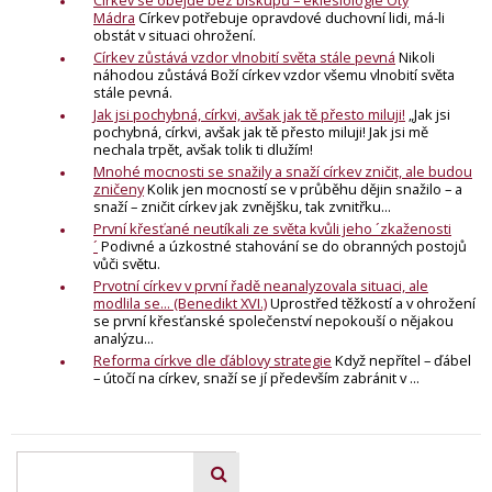
Církev se obejde bez biskupů – eklesiologie Oty
Mádra
Církev potřebuje opravdové duchovní lidi, má-li
obstát v situaci ohrožení.
Církev zůstává vzdor vlnobití světa stále pevná
Nikoli
náhodou zůstává Boží církev vzdor všemu vlnobití světa
stále pevná.
Jak jsi pochybná, církvi, avšak jak tě přesto miluji!
„Jak jsi
pochybná, církvi, avšak jak tě přesto miluji! Jak jsi mě
nechala trpět, avšak tolik ti dlužím!
Mnohé mocnosti se snažily a snaží církev zničit, ale budou
zničeny
Kolik jen mocností se v průběhu dějin snažilo – a
snaží – zničit církev jak zvnějšku, tak zvnitřku...
První křesťané neutíkali ze světa kvůli jeho ´zkaženosti
´
Podivné a úzkostné stahování se do obranných postojů
vůči světu.
Prvotní církev v první řadě neanalyzovala situaci, ale
modlila se... (Benedikt XVI.)
Uprostřed těžkostí a v ohrožení
se první křesťanské společenství nepokouší o nějakou
analýzu...
Reforma církve dle ďáblovy strategie
Když nepřítel – ďábel
– útočí na církev, snaží se jí především zabránit v ...