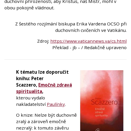
duchovní přirozenosti, aby Kristus, náš Mistr, mohl v
obou pokojně vládnout.
Z šestého rozjímání biskupa Erika Vardena OCSO při
duchovních cvičeních ve Vatikánu.
Zdroj:
https://www.vaticannews.va/cs.html
Překlad - jb – / Redakčně upraveno
K tématu lze doporučit
knihu: Peter
Scazzero,
Emočně zdravá
spiritualita
,
kterou vydalo
nakladatelství
Paulínky
.
O knize: Nelze být duchovně
zralý a zároveň emočně
nezralý: k tomuto závěru