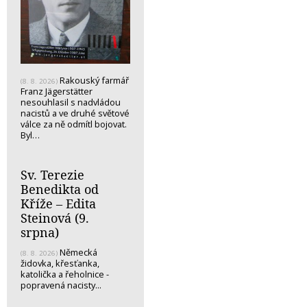
Rakouský farmář
(8. 8. 2026)
Franz Jägerstätter
nesouhlasil s nadvládou
nacistů a ve druhé světové
válce za ně odmítl bojovat.
Byl…
Sv. Terezie
Benedikta od
Kříže – Edita
Steinová (9.
srpna)
Německá
(8. 8. 2026)
židovka, křesťanka,
katolička a řeholnice -
popravená nacisty...