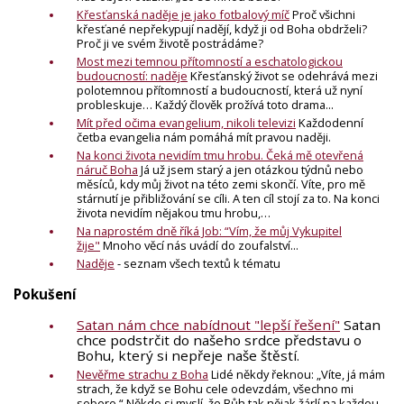
Křesťanská naděje je jako fotbalový míč
Proč všichni
křesťané nepřekypují nadějí, když ji od Boha obdrželi?
Proč ji ve svém životě postrádáme?
Most mezi temnou přítomností a eschatologickou
budoucností: naděje
Křesťanský život se odehrává mezi
polotemnou přítomností a budoucností, která už nyní
probleskuje… Každý člověk prožívá toto drama...
Mít před očima evangelium, nikoli televizi
Každodenní
četba evangelia nám pomáhá mít pravou naději.
Na konci života nevidím tmu hrobu. Čeká mě otevřená
náruč Boha
Já už jsem starý a jen otázkou týdnů nebo
měsíců, kdy můj život na této zemi skončí. Víte, pro mě
stárnutí je přibližování se cíli. A ten cíl stojí za to. Na konci
života nevidím nějakou tmu hrobu,…
Na naprostém dně říká Job: “Vím, že můj Vykupitel
žije"
Mnoho věcí nás uvádí do zoufalství...
Naděje
- seznam všech textů k tématu
Pokušení
Satan nám chce nabídnout "lepší řešení"
Satan
chce podstrčit do našeho srdce představu o
Bohu, který si nepřeje naše štěstí.
Nevěřme strachu z Boha
Lidé někdy řeknou: „Víte, já mám
strach, že když se Bohu cele odevzdám, všechno mi
sebere.“ Někdo si myslí, že Bůh tak nějak žárlí na každou