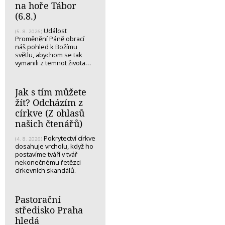
na hoře Tábor
(6.8.)
Událost
(5. 8. 2026)
Proměnění Páně obrací
náš pohled k Božímu
světlu, abychom se tak
vymanili z temnot života…
Jak s tím můžete
žít? Odcházím z
církve (Z ohlasů
našich čtenářů)
Pokrytectví církve
(4. 8. 2026)
dosahuje vrcholu, když ho
postavíme tváří v tvář
nekonečnému řetězci
církevních skandálů.
Pastorační
středisko Praha
hledá