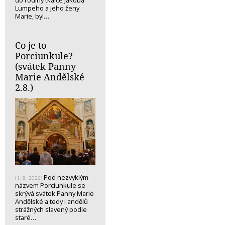
Lumpeho a jeho ženy
Marie, byl…
Co je to
Porciunkule?
(svátek Panny
Marie Andělské
2.8.)
Pod nezvyklým
(1. 8. 2026)
názvem Porciunkule se
skrývá svátek Panny Marie
Andělské a tedy i andělů
strážných slavený podle
staré…