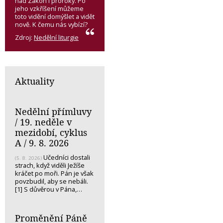
nad Zákon i proroky. Po
jeho vzkříšení můžeme
toto vidění domýšlet a vidět
nově. K čemu nás vybízí?
Zdroj:
Nedělní liturgie
Aktuality
Nedělní přímluvy
/ 19. neděle v
mezidobí, cyklus
A / 9. 8. 2026
Učedníci dostali
(5. 8. 2026)
strach, když viděli Ježíše
kráčet po moři. Pán je však
povzbudil, aby se nebáli.
[1] S důvěrou v Pána,…
Proměnění Páně