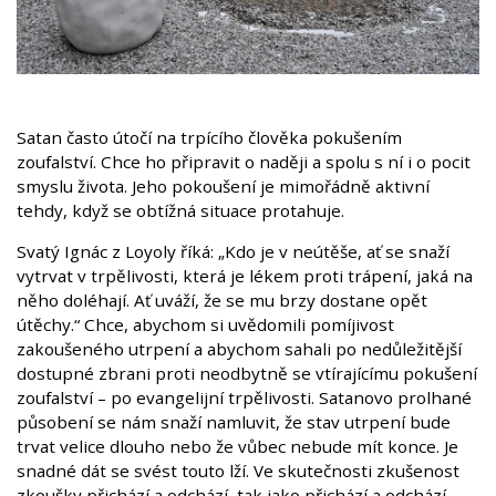
Satan často útočí na trpícího člověka pokušením
zoufalství. Chce ho připravit o naději a spolu s ní i o pocit
smyslu života. Jeho pokoušení je mimořádně aktivní
tehdy, když se obtížná situace protahuje.
Svatý Ignác z Loyoly říká: „Kdo je v neútěše, ať se snaží
vytrvat v trpělivosti, která je lékem proti trápení, jaká na
něho doléhají. Ať uváží, že se mu brzy dostane opět
útěchy.“ Chce, abychom si uvědomili pomíjivost
zakoušeného utrpení a abychom sahali po nedůležitější
dostupné zbrani proti neodbytně se vtírajícímu pokušení
zoufalství – po evangelijní trpělivosti. Satanovo prolhané
působení se nám snaží namluvit, že stav utrpení bude
trvat velice dlouho nebo že vůbec nebude mít konce. Je
snadné dát se svést touto lží. Ve skutečnosti zkušenost
zkoušky přichází a odchází, tak jako přichází a odchází