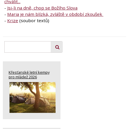
chválit...
-
Jsi-li na dně, chop se Božího Slova
-
Maria je nám blízká, zvláště v období zkoušek
-
Krize
(soubor textů)
Křesťanské letní kempy
pro mládež 2026