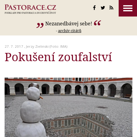
Nezanedbávej sebe!
-
archív citátů
27. 7. 2017 ,
Jerzy Zielinski
(Foto: IMA)
Pokušení zoufalství