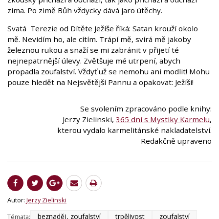
zima. Po zimě Bůh vždycky dává jaro útěchy.
Svatá Terezie od Dítěte Ježíše říká: Satan krouží okolo
mě. Nevidím ho, ale cítím. Trápí mě, svírá mě jakoby
železnou rukou a snaží se mi zabránit v přijetí té
nejnepatrnější úlevy. Zvětšuje mé utrpení, abych
propadla zoufalství. Vždyť už se nemohu ani modlit! Mohu
pouze hledět na Nejsvětější Pannu a opakovat: Ježíši!
Se svolením zpracováno podle knihy:
Jerzy Zielinski,
365 dní s Mystiky Karmelu
,
kterou vydalo karmelitánské nakladatelství.
Redakčně upraveno
Autor:
Jerzy Zielinski
beznaděj, zoufalství
trpělivost
zoufalství
Témata: