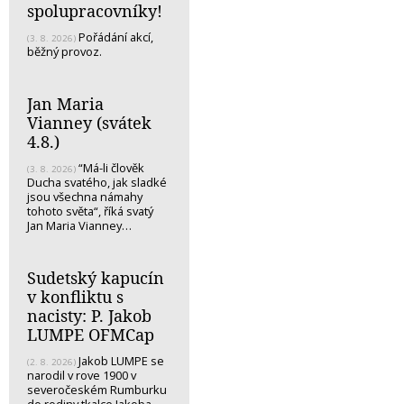
spolupracovníky!
Pořádání akcí,
(3. 8. 2026)
běžný provoz.
Jan Maria
Vianney (svátek
4.8.)
“Má-li člověk
(3. 8. 2026)
Ducha svatého, jak sladké
jsou všechna námahy
tohoto světa“, říká svatý
Jan Maria Vianney…
Sudetský kapucín
v konfliktu s
nacisty: P. Jakob
LUMPE OFMCap
Jakob LUMPE se
(2. 8. 2026)
narodil v rove 1900 v
severočeském Rumburku
do rodiny tkalce Jakoba