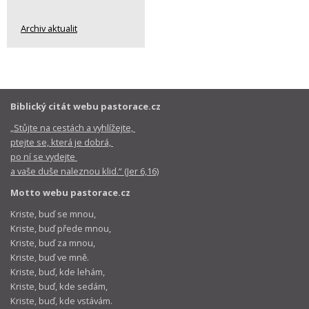
Archiv aktualit
Biblický citát webu pastorace.cz
„Stůjte na cestách a vyhlížejte,
ptejte se, která je dobrá,
po ní se vydejte
a vaše duše naleznou klid.“ (Jer 6,16)
Motto webu pastorace.cz
Kriste, buď se mnou,
Kriste, buď přede mnou,
Kriste, buď za mnou,
Kriste, buď ve mně.
Kriste, buď, kde lehám,
Kriste, buď, kde sedám,
Kriste, buď, kde vstávám.