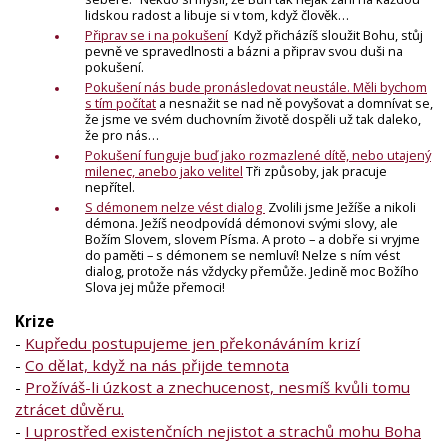
lidskou radost a libuje si v tom, když člověk…
Připrav se i na pokušení
Když přicházíš sloužit Bohu, stůj
pevně ve spravedlnosti a bázni a připrav svou duši na
pokušení.
Pokušení nás bude pronásledovat neustále. Měli bychom
s tím počítat
a nesnažit se nad ně povyšovat a domnívat se,
že jsme ve svém duchovním životě dospěli už tak daleko,
že pro nás…
​Pokušení funguje buď jako rozmazlené dítě, nebo utajený
milenec, anebo jako velitel
Tři způsoby, jak pracuje
nepřítel.
S démonem nelze vést dialog
Zvolili jsme Ježíše a nikoli
démona. Ježíš neodpovídá démonovi svými slovy, ale
Božím Slovem, slovem Písma. A proto – a dobře si vryjme
do paměti – s démonem se nemluví! Nelze s ním vést
dialog, protože nás vždycky přemůže. Jedině moc Božího
Slova jej může přemoci!
Krize
-
Kupředu postupujeme jen překonáváním krizí
-
Co dělat, když na nás přijde temnota
-
Prožíváš-li úzkost a znechucenost, nesmíš kvůli tomu
ztrácet důvěru.
-
I uprostřed existenčních nejistot a strachů mohu Boha