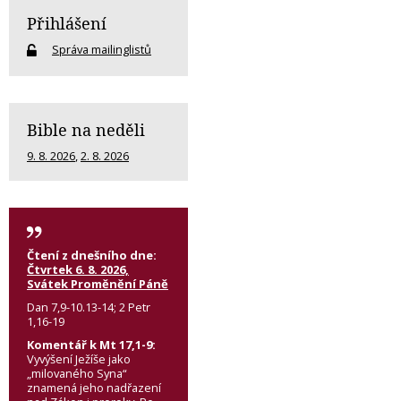
Přihlášení
Správa mailinglistů
Bible na neděli
9. 8. 2026
,
2. 8. 2026
Čtení z dnešního dne:
Čtvrtek 6. 8. 2026,
Svátek Proměnění Páně
Dan 7,9-10.13-14; 2 Petr
1,16-19
Komentář k Mt 17,1-9:
Vyvýšení Ježíše jako
„milovaného Syna“
znamená jeho nadřazení