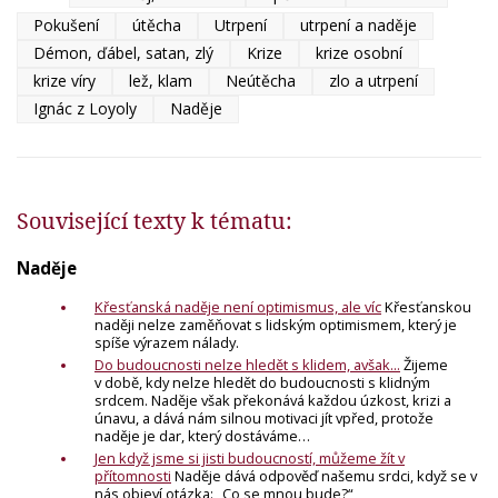
Pokušení
útěcha
Utrpení
utrpení a naděje
Démon, ďábel, satan, zlý
Krize
krize osobní
krize víry
lež, klam
Neútěcha
zlo a utrpení
Ignác z Loyoly
Naděje
Související texty k tématu:
Naděje
Křesťanská naděje není optimismus, ale víc
Křesťanskou
naději nelze zaměňovat s lidským optimismem, který je
spíše výrazem nálady.
Do budoucnosti nelze hledět s klidem, avšak...
Žijeme
v době, kdy nelze hledět do budoucnosti s klidným
srdcem. Naděje však překonává každou úzkost, krizi a
únavu, a dává nám silnou motivaci jít vpřed, protože
naděje je dar, který dostáváme…
Jen když jsme si jisti budoucností, můžeme žít v
přítomnosti
Naděje dává odpověď našemu srdci, ​když se v
nás objeví otázka: „Co se mnou bude?“