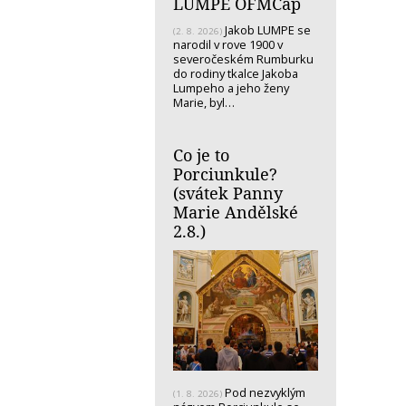
LUMPE OFMCap
Jakob LUMPE se
(2. 8. 2026)
narodil v rove 1900 v
severočeském Rumburku
do rodiny tkalce Jakoba
Lumpeho a jeho ženy
Marie, byl…
Co je to
Porciunkule?
(svátek Panny
Marie Andělské
2.8.)
Pod nezvyklým
(1. 8. 2026)