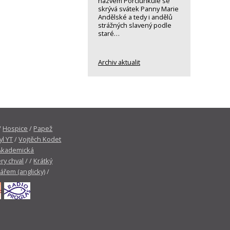
názvem Porciunkule se
skrývá svátek Panny Marie
Andělské a tedy i andělů
strážných slavený podle
staré…
Archiv aktualit
/
Hospice
/
Papež
yl YT
/
Vojtěch Kodet
Akademická
ry chval
/ /
Krátký
tářem (anglicky)
/