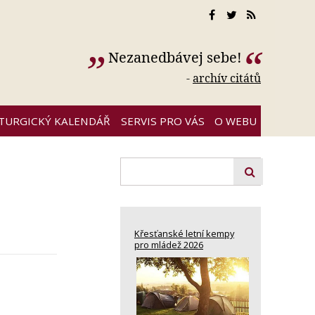
Nezanedbávej sebe!
-
archív citátů
ITURGICKÝ KALENDÁŘ
SERVIS PRO VÁS
O WEBU
Křesťanské letní kempy
pro mládež 2026