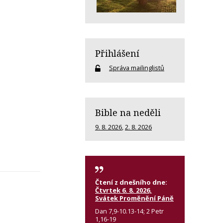
Přihlášení
Správa mailinglistů
Bible na neděli
9. 8. 2026
,
2. 8. 2026
Čtení z dnešního dne:
Čtvrtek 6. 8. 2026,
Svátek Proměnění Páně
Dan 7,9-10.13-14; 2 Petr
1,16-19