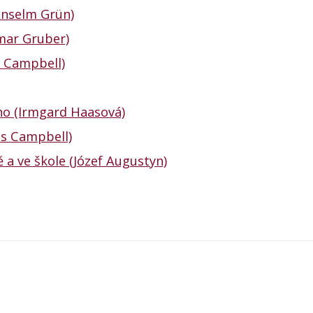
Anselm Grün)
lmar Gruber)
s Campbell)
hno (Irmgard Haasová)
oss Campbell)
ě a ve škole (Józef Augustyn)