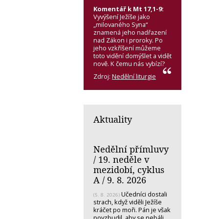
Komentář k Mt 17,1-9:
Vyvýšení Ježíše jako
„milovaného Syna“
znamená jeho nadřazení
nad Zákon i proroky. Po
jeho vzkříšení můžeme
toto vidění domýšlet a vidět
nově. K čemu nás vybízí?
Zdroj:
Nedělní liturgie
Aktuality
Nedělní přímluvy
/ 19. neděle v
mezidobí, cyklus
A / 9. 8. 2026
Učedníci dostali
(5. 8. 2026)
strach, když viděli Ježíše
kráčet po moři. Pán je však
povzbudil, aby se nebáli.