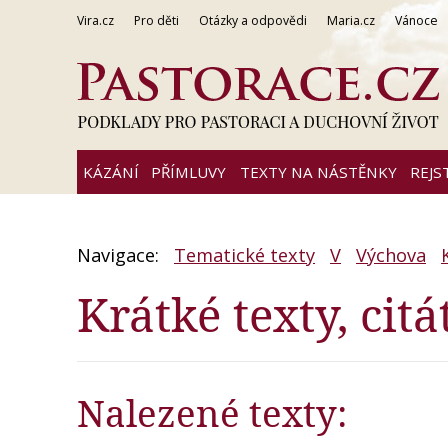
Vira.cz
Pro děti
Otázky a odpovědi
Maria.cz
Vánoce
KÁZÁNÍ
PŘÍMLUVY
TEXTY NA NÁSTĚNKY
REJS
Navigace:
Tematické texty
V
Výchova
Krátké texty, citá
Nalezené texty: