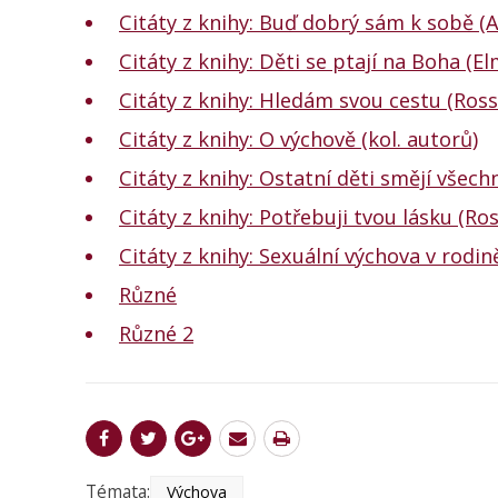
Citáty z knihy: Buď dobrý sám k sobě (
Citáty z knihy: Děti se ptají na Boha (E
Citáty z knihy: Hledám svou cestu (Ros
Citáty z knihy: O výchově (kol. autorů)
Citáty z knihy: Ostatní děti smějí všec
Citáty z knihy: Potřebuji tvou lásku (R
Citáty z knihy: Sexuální výchova v rodin
Různé
Různé 2
Témata:
Výchova