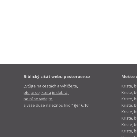
Biblický citát webu pastorace.cz
Motto 
„Stůjte na cestách a vyhlížejte,
Kriste, 
ptejte se, která je dobrá,
Kriste,
po ní se vydejte
Kriste, 
a vaše duše naleznou klid.“ (Jer 6,16)
Kriste, 
Kriste, 
Kriste, 
Kriste, 
Kriste, 