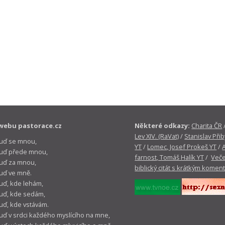
webu pastorace.cz
Některé odkazy:
Charita ČR
Lev XIV. (RaVat)
/
Stanislav Přib
buď se mnou,
YT
/
Lomec, Josef Prokeš YT
/
 buď přede mnou,
farnost, Tomáš Halík YT
/
Veče
buď za mnou,
biblický citát s krátkým komen
buď ve mně.
buď, kde lehám,
buď, kde sedám,
buď, kde vstávám.
buď v srdci každého myslícího na mne,