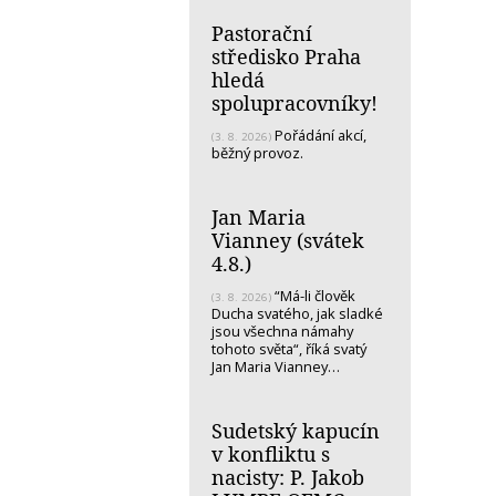
Pastorační
středisko Praha
hledá
spolupracovníky!
Pořádání akcí,
(3. 8. 2026)
běžný provoz.
Jan Maria
Vianney (svátek
4.8.)
“Má-li člověk
(3. 8. 2026)
Ducha svatého, jak sladké
jsou všechna námahy
tohoto světa“, říká svatý
Jan Maria Vianney…
Sudetský kapucín
v konfliktu s
nacisty: P. Jakob