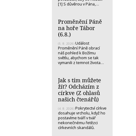
[1] S důvěrou v Pána,…
Proměnění Páně
na hoře Tábor
(6.8.)
Událost
(5. 8. 2026)
Proměnění Páně obrací
náš pohled k Božímu
světlu, abychom se tak
vymanili z temnot života…
Jak s tím můžete
žít? Odcházím z
církve (Z ohlasů
našich čtenářů)
Pokrytectví církve
(4. 8. 2026)
dosahuje vrcholu, když ho
postavíme tváří v tvář
nekonečnému řetězci
církevních skandálů.