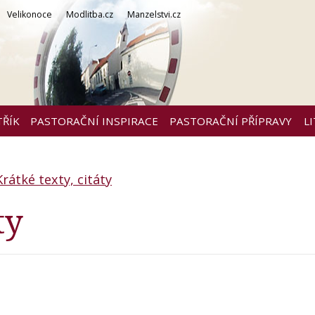
Velikonoce
Modlitba.cz
Manzelstvi.cz
TŘÍK
PASTORAČNÍ INSPIRACE
PASTORAČNÍ PŘÍPRAVY
L
Krátké texty, citáty
ty