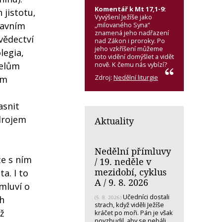
Komentář k Mt 17,1-9:
 jistotu,
Vyvýšení Ježíše jako
hlavním
„milovaného Syna“
znamená jeho nadřazení
vědectví
nad Zákon i proroky. Po
jeho vzkříšení můžeme
legia,
toto vidění domýšlet a vidět
nově. K čemu nás vybízí?
telům
Zdroj:
Nedělní liturgie
em
asnit
zdrojem
Aktuality
Nedělní přímluvy
že s ním
/ 19. neděle v
mezidobí, cyklus
a. I to
A / 9. 8. 2026
mluví o
Učedníci dostali
h
(5. 8. 2026)
strach, když viděli Ježíše
ož
kráčet po moři. Pán je však
povzbudil, aby se nebáli.