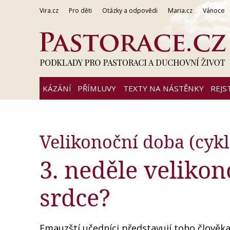
Vira.cz
Pro děti
Otázky a odpovědi
Maria.cz
Vánoce
KÁZÁNÍ
PŘÍMLUVY
TEXTY NA NÁSTĚNKY
REJS
Velikonoční doba (cykl
3. neděle veliko
srdce?
Emauzští učedníci představují toho člověka,