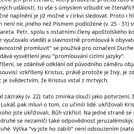
ných událostí, to vše s úmyslem vzbudit ve čtenářích
ečné naplnění je již možné v církvi sledovat. Proto i 
 není nic jiného než Písmem podložené (v. 25 - 31) s
Nazareta. Petr, spolu s ostatními členy apoštolského ko
 se vyučovalo vsedě) a slavnostně promlouvá k obyva
lavnostně promluvit" se používá pro označení Duch
odává vysvětlení jevu "promlouvání cizími jazyky".
kříšení, se zdánlivě odklání od původního záměru obj
souvisí: vzkříšený Kristus, právě protože je živý, je 
je svědectvím, že Kristus vstal z mrtvých.
al zázraky (v. 22): tato zmínka slouží jako potvrzení, 
káš pak mluví o tom, co učinili lidé: ukřižovali Krist
o jste ukřižovali, Bůh vzkřísil. Na jedné straně se 
a druhé se nezamlčí také odpovědnost jeruzalémskýc
ruhé. Výtka "vy jste ho zabili" není odsouzením (nat