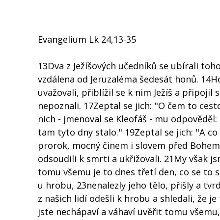
Evangelium Lk 24,13-35
13Dva z Ježíšových učedníků se ubírali toh
vzdálena od Jeruzaléma šedesát honů. 14Hovo
uvažovali, přiblížil se k nim Ježíš a připoji
nepoznali. 17Zeptal se jich: "O čem to cest
nich - jmenoval se Kleofáš - mu odpověděl: "
tam tyto dny stalo." 19Zeptal se jich: "A co
prorok, mocný činem i slovem před Bohem i
odsoudili k smrti a ukřižovali. 21My však js
tomu všemu je to dnes třetí den, co se to s
u hrobu, 23nenalezly jeho tělo, přišly a tvrdi
z našich lidí odešli k hrobu a shledali, že je 
jste nechápaví a váhaví uvěřit tomu všemu,