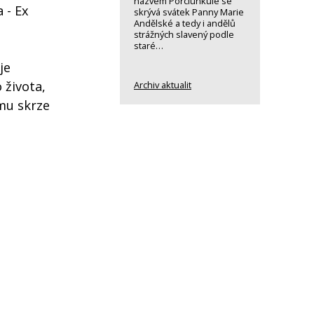
názvem Porciunkule se
 - Ex
skrývá svátek Panny Marie
Andělské a tedy i andělů
strážných slavený podle
staré…
je
 života,
Archiv aktualit
mu skrze