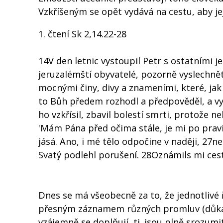
Vzkříšeným se opět vydává na cestu, aby jej
1. čtení Sk 2,14.22-28
14V den letnic vystoupil Petr s ostatními j
jeruzalémští obyvatelé, pozorně vyslechně
mocnými činy, divy a znameními, které, jak 
to Bůh předem rozhodl a předpověděl, a vy 
ho vzkřísil, zbavil bolestí smrti, protože n
'Mám Pána před očima stále, je mi po pravi
jásá. Ano, i mé tělo odpočine v naději, 27
Svatý podlehl porušení. 28Oznámils mi cest
Dnes se má všeobecně za to, že jednotlivé
přesným záznamem různých promluv (důkazem
vzájemně se doplňují, tj. jsou plně srozumi