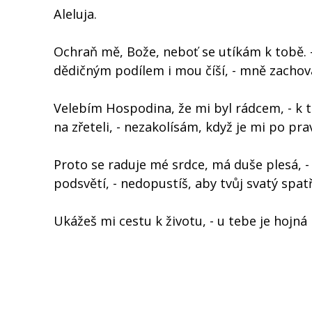
Aleluja.
Ochraň mě, Bože, neboť se utíkám k tobě. -
dědičným podílem i mou číší, - mně zachov
Velebím Hospodina, že mi byl rádcem, - k 
na zřeteli, - nezakolísám, když je mi po prav
Proto se raduje mé srdce, má duše plesá, -
podsvětí, - nedopustíš, aby tvůj svatý spatř
Ukážeš mi cestu k životu, - u tebe je hojná r