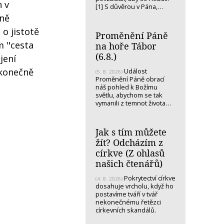
n v
[1] S důvěrou v Pána,…
dně
 o jistotě
Proměnění Páně
m "cesta
na hoře Tábor
(6.8.)
jení
 konečně
Událost
(5. 8. 2026)
Proměnění Páně obrací
náš pohled k Božímu
světlu, abychom se tak
vymanili z temnot života…
Jak s tím můžete
žít? Odcházím z
církve (Z ohlasů
našich čtenářů)
Pokrytectví církve
(4. 8. 2026)
dosahuje vrcholu, když ho
postavíme tváří v tvář
nekonečnému řetězci
církevních skandálů.