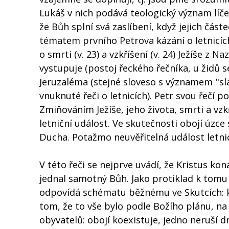
Lukáš v nich podává teologický význam líče
že Bůh splní svá zaslíbení, když jejich část
tématem prvního Petrova kázání o letnicích
o smrti (v. 23) a vzkříšení (v. 24) Ježíše z 
vystupuje (postoj řeckého řečníka, u židů
Jeruzaléma (stejné sloveso s významem "s
vnuknuté řeči o letnicích). Petr svou řečí p
Zmiňováním Ježíše, jeho života, smrti a vz
letniční událost. Ve skutečnosti obojí úzce 
Ducha. Potažmo neuvěřitelná událost letnic 
V této řeči se nejprve uvádí, že Kristus kon
jednal samotný Bůh. Jako protiklad k tomu Lu
odpovídá schématu běžnému ve Skutcích: koh
tom, že to vše bylo podle Božího plánu, n
obyvatelů: obojí koexistuje, jedno neruší d