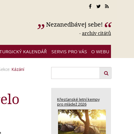
Nezanedbávej sebe!
-
archív citátů
ITURGICKÝ KALENDÁŘ
SERVIS PRO VÁS
O WEBU
Sekce:
Kázání
elo
Křesťanské letní kempy
pro mládež 2026
e