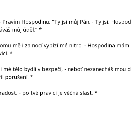
 Pravím Hospodinu: "Ty jsi můj Pán. - Ty jsi, Hospo
áváš můj úděl." *
tomu mě i za nocí vybízí mé nitro. - Hospodina mám
ici. *
 i mé tělo bydlí v bezpečí, - neboť nezanecháš mou d
il porušení. *
adost, - po tvé pravici je věčná slast. *