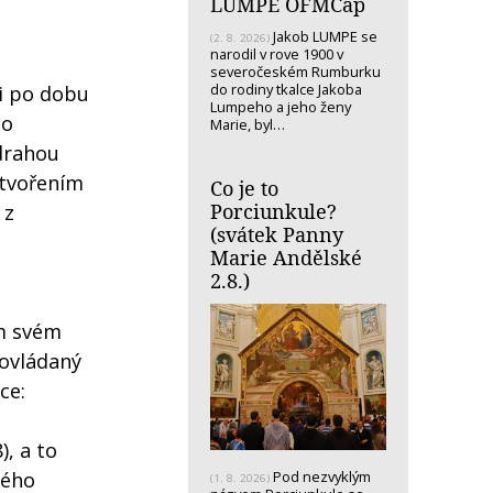
LUMPE OFMCap
Jakob LUMPE se
(2. 8. 2026)
narodil v rove 1900 v
severočeském Rumburku
do rodiny tkalce Jakoba
ni po dobu
Lumpeho a jeho ženy
po
Marie, byl…
 drahou
stvořením
Co je to
Porciunkule?
 z
(svátek Panny
Marie Andělské
2.8.)
ém svém
í ovládaný
ce:
, a to
ného
Pod nezvyklým
(1. 8. 2026)