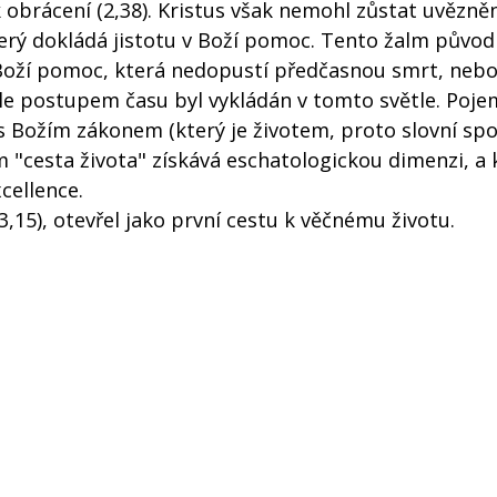
 obrácení (2,38). Kristus však nemohl zůstat uvězně
 který dokládá jistotu v Boží pomoc. Tento žalm půvo
 v Boží pomoc, která nedopustí předčasnou smrt, nebo
 ale postupem času byl vykládán v tomto světle. Poje
 Božím zákonem (který je životem, proto slovní spo
m "cesta života" získává eschatologickou dimenzi, a
cellence.
3,15), otevřel jako první cestu k věčnému životu.