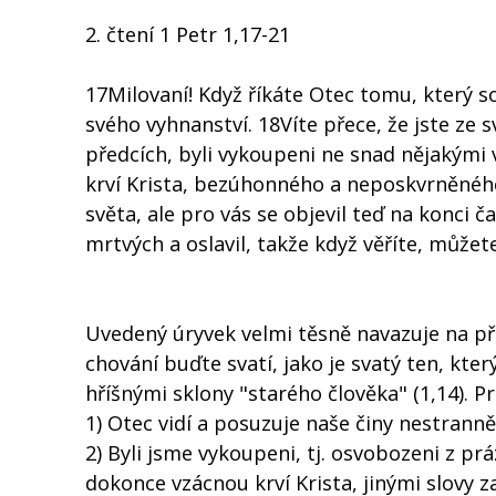
2. čtení 1 Petr 1,17-21
17Milovaní! Když říkáte Otec tomu, který s
svého vyhnanství. 18Víte přece, že jste ze 
předcích, byli vykoupeni ne snad nějakými
krví Krista, bezúhonného a neposkvrněnéh
světa, ale pro vás se objevil teď na konci ča
mrtvých a oslavil, takže když věříte, můžet
Uvedený úryvek velmi těsně navazuje na pře
chování buďte svatí, jako je svatý ten, který
hříšnými sklony "starého člověka" (1,14). Pr
1) Otec vidí a posuzuje naše činy nestranně
2) Byli jsme vykoupeni, tj. osvobozeni z p
dokonce vzácnou krví Krista, jinými slovy 