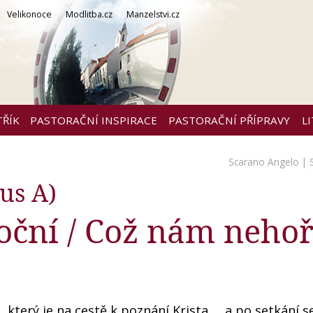
Velikonoce
Modlitba.cz
Manzelstvi.cz
TŘÍK
PASTORAČNÍ INSPIRACE
PASTORAČNÍ PŘÍPRAVY
L
Scarano Angelo
| 
us A)
noční / Což nám nehoř
 který je na cestě k poznání Krista … a po setkání s