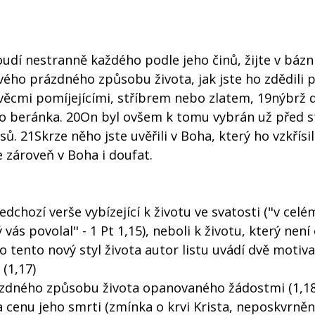
oudí nestranně každého podle jeho činů, žijte v báz
svého prázdného způsobu života, jak jste ho zdědili 
 věcmi pomíjejícími, stříbrem nebo zlatem, 19nýbrž
o beránka. 20On byl ovšem k tomu vybrán už před 
sů. 21Skrze něho jste uvěřili v Boha, který ho vzkřísil
e zároveň v Boha i doufat.
dchozí verše vybízející k životu ve svatosti ("v cel
 vás povolal" - 1 Pt 1,15), neboli k životu, který nen
o tento nový styl života autor listu uvádí dvě motiva
 (1,17)
rázdného způsobu života opanovaného žádostmi (1,18)
za cenu jeho smrti (zmínka o krvi Krista, neposkvrně