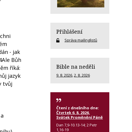
Přihlášení
ichni
Správa mailinglistů
kém
án - jak
24Ale Bůh
Bible na neděli
něm říká:
můj jazyk
9. 8. 2026
,
2. 8. 2026
 tvůj
Čtení z dnešního dne:
Čtvrtek 6. 8. 2026,
 a
Svátek Proměnění Páně
Dan 7,9-10.13-14; 2 Petr
1,16-19
nihu).