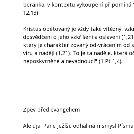
beránka, v kontextu vykoupení připomíná 
12,13)
Kristus obětovaný je vždy také vítězný, vzk
dosvědčení o jeho vzkříšení a oslavení (1,2
který je charakterizovaný od-vrácením od 
víru a naději (1,21). To je ta naděje, která 
neposkvrněné a nevadnoucí" (1 Pt 1,4).
Zpěv před evangeliem
Aleluja. Pane Ježíši, odhal nám smysl Písma,