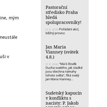
Pastorační
středisko Praha
hledá
dine, mým
spolupracovníky!
Pořádání akcí,
(3. 8. 2026)
běžný provoz.
 neustále
Jan Maria
Vianney (svátek
uši v
4.8.)
“Má-li člověk
(3. 8. 2026)
Ducha svatého, jak sladké
jsou všechna námahy
tohoto světa“, říká svatý
Jan Maria Vianney…
Sudetský kapucín
v konfliktu s
nacisty: P. Jakob