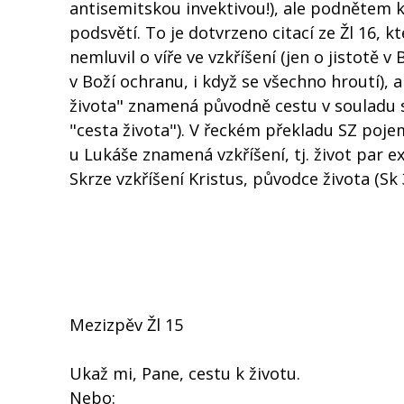
antisemitskou invektivou!), ale podnětem k
podsvětí. To je dotvrzeno citací ze Žl 16,
nemluvil o víře ve vzkříšení (jen o jistotě
v Boží ochranu, i když se všechno hroutí),
života" znamená původně cestu v souladu s
"cesta života"). V řeckém překladu SZ poje
u Lukáše znamená vzkříšení, tj. život par ex
Skrze vzkříšení Kristus, původce života (Sk 
Mezizpěv Žl 15
Ukaž mi, Pane, cestu k životu.
Nebo: