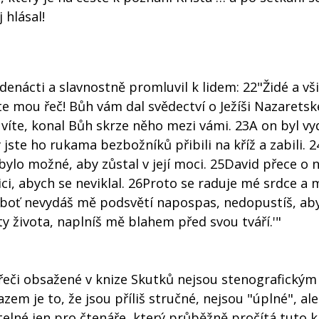
 hlásal!
edenácti a slavnostně promluvil k lidem: 22"Židé a vš
te mou řeč! Bůh vám dal svědectví o Ježíši Nazarets
víte, konal Bůh skrze něho mezi vámi. 23A on byl vyd
jste ho rukama bezbožníků přibili na kříž a zabili. 
ebylo možné, aby zůstal v její moci. 25David přece o 
ci, abych se neviklal. 26Proto se raduje mé srdce a 
neboť nevydáš mě podsvětí napospas, nedopustíš, aby
y života, naplníš mě blahem před svou tváří.'"
 řeči obsažené v knize Skutků nejsou stenografickým
 je to, že jsou příliš stručné, nejsou "úplné", ale
telné jen pro čtenáře, který průběžně pročítá tuto k