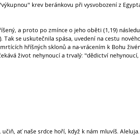
"výkupnou" krev beránkovu při vysvobození z Egypta
říšený, a proto po zmínce o jeho oběti (1,19) následu
1). Tak se uskutečnila spása, uvedení na cestu nového
smrtících hříšných sklonů a na-vrácením k Bohu živé
očekává život nehynoucí a trvalý: "dědictví nehynoucí,
 učiň, ať naše srdce hoří, když k nám mluvíš. Aleluja.