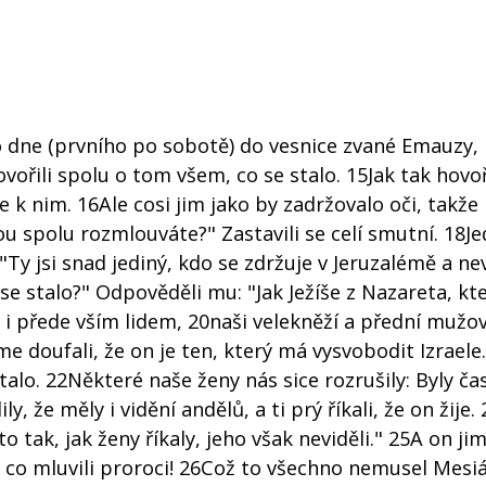
o dne (prvního po sobotě) do vesnice zvané Emauzy, 
řili spolu o tom všem, co se stalo. 15Jak tak hovoři
l se k nim. 16Ale cosi jim jako by zadržovalo oči, takže
ou spolu rozmlouváte?" Zastavili se celí smutní. 18Je
Ty jsi snad jediný, kdo se zdržuje v Jeruzalémě a nev
 se stalo?" Odpověděli mu: "Jak Ježíše z Nazareta, kte
 přede vším lidem, 20naši velekněží a přední mužo
me doufali, že on je ten, který má vysvobodit Izraele.
talo. 22Některé naše ženy nás sice rozrušily: Byly č
ly, že měly i vidění andělů, a ti prý říkali, že on žije.
to tak, jak ženy říkaly, jeho však neviděli." 25A on jim
 co mluvili proroci! 26Což to všechno nemusel Mesi