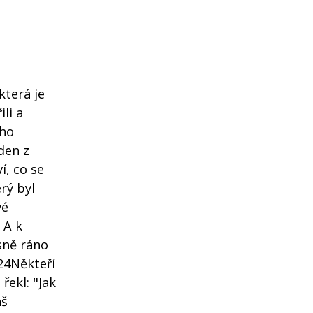
která je
li a
 ho
den z
í, co se
rý byl
vé
 A k
asně ráno
 24Někteří
 řekl: "Jak
áš