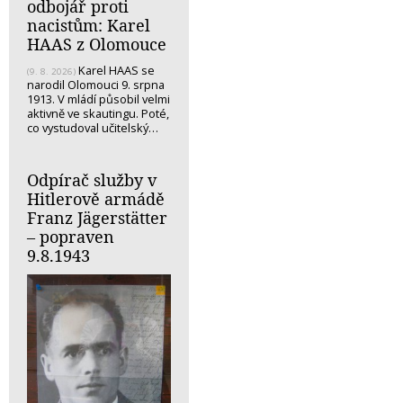
odbojář proti
nacistům: Karel
HAAS z Olomouce
Karel HAAS se
(9. 8. 2026)
narodil Olomouci 9. srpna
1913. V mládí působil velmi
aktivně ve skautingu. Poté,
co vystudoval učitelský…
Odpírač služby v
Hitlerově armádě
Franz Jägerstätter
– popraven
9.8.1943