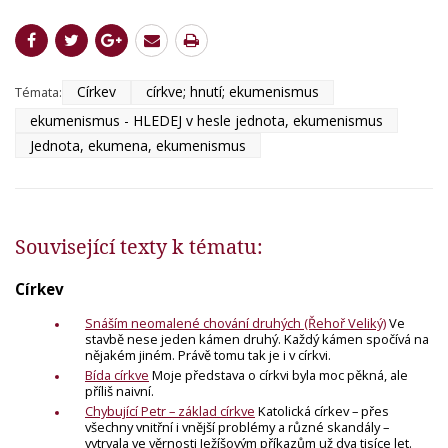
Církev
církve; hnutí; ekumenismus
Témata:
ekumenismus - HLEDEJ v hesle jednota, ekumenismus
Jednota, ekumena, ekumenismus
Související texty k tématu:
Církev
Snáším neomalené chování druhých (Řehoř Veliký)
Ve
stavbě nese jeden kámen druhý. Každý kámen spočívá na
nějakém jiném. Právě tomu tak je i v církvi.
Bída církve
Moje představa o církvi byla moc pěkná, ale
příliš naivní.
Chybující Petr – základ církve
Katolická církev – přes
všechny vnitřní i vnější problémy a různé skandály –
vytrvala ve věrnosti Ježíšovým příkazům už dva tisíce let.