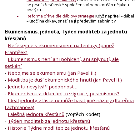
se první křesťanské společenství nepokouší o nějakou
analýzu...
Reforma církve dle ďáblovy strategie
Když nepřítel – ďábel
– útočí na církev, snaží se jí především zabránit v ...
Ekumenismus, jednota, Týden modliteb za jednotu
křesťanů
-
Nečekejme s ekumenismem na teology (papež
František)
-
Ekumenismus není ani pohlcení, ani splynutí, ale
setkání
-
Nebojme se ekumenismu (Jan Pavel II.)
-
Modlitba je duší ekumenického hnutí (Jan Pavel II.)
-
Jednotu nevytváří podobnost…
-
Ekumenismus: zklamání, rezignace, pesimismus?
-
Ideál jednoty v lásce nemůže hasit jiné názory (Kateřina
Lachmanová)
-
Falešná jednota křesťanů
(Vojtěch Kodet)
-
Týden modliteb za jednotu křesťanů
-
Historie Týdne modliteb za jednotu křesťanů