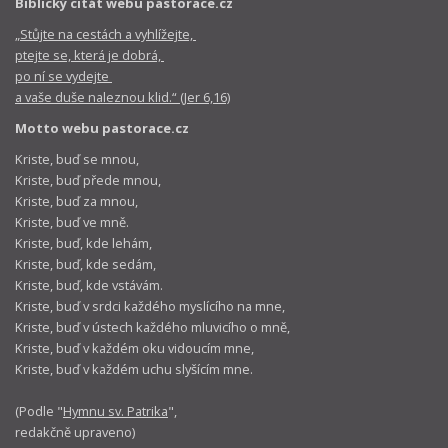
Biblický citát webu pastorace.cz
„Stůjte na cestách a vyhlížejte,
ptejte se, která je dobrá,
po ní se vydejte
a vaše duše naleznou klid.“ (Jer 6,16)
Motto webu pastorace.cz
Kriste, buď se mnou,
Kriste, buď přede mnou,
Kriste, buď za mnou,
Kriste, buď ve mně.
Kriste, buď, kde lehám,
Kriste, buď, kde sedám,
Kriste, buď, kde vstávám.
Kriste, buď v srdci každého myslícího na mne,
Kriste, buď v ústech každého mluvicího o mně,
Kriste, buď v každém oku vidoucím mne,
Kriste, buď v každém uchu slyšícím mne.
(Podle "
Hymnu sv. Patrika
",
redakčně upraveno)