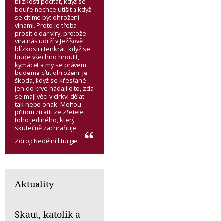
blízkostí počítat, když se
bouře nechce utišit a když
se cítíme být ohroženi
vlnami. Proto je třeba
prosit o dar víry, protože
víra nás udrží v Ježíšově
blízkosti i tenkrát, když se
bude všechno hroutit,
kymácet a my se právem
budeme cítit ohroženi. Je
škoda, když se křesťané
jen do krve hádají o to, zda
se mají věci v církvi dělat
tak nebo onak. Mohou
přitom ztratit ze zřetele
toho jediného, který
skutečně zachraňuje.
Zdroj:
Nedělní liturgie
Aktuality
Skaut, katolík a