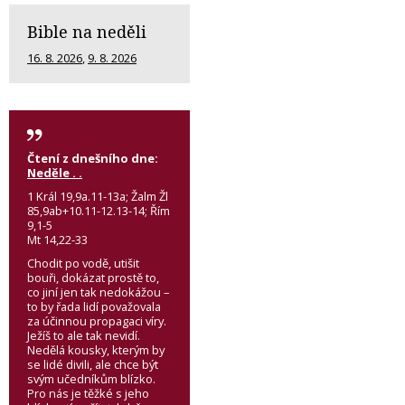
Bible na neděli
16. 8. 2026
,
9. 8. 2026
Čtení z dnešního dne:
Neděle . .
1 Král 19,9a.11-13a; Žalm Žl
85,9ab+10.11-12.13-14; Řím
9,1-5
Mt 14,22-33
Chodit po vodě, utišit
bouři, dokázat prostě to,
co jiní jen tak nedokážou –
to by řada lidí považovala
za účinnou propagaci víry.
Ježíš to ale tak nevidí.
Nedělá kousky, kterým by
se lidé divili, ale chce být
svým učedníkům blízko.
Pro nás je těžké s jeho