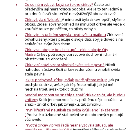
Co se nám vybaví, když se řekne církev?
Často asi
především její hierarchická podoba. Ale je to ten jediný a
pro dnešní svět skutečně nejvýstižnější obraz církve?
Církev byla dřív lepší
„V minulosti byla církev lepší“, slyšíme
občas. Zidealizovaný pohled na minulost církve ale vede k
zoufalé touze po něčem, co nikdy nebylo.
Církev je - v určitém smyslu - ovdovělou matkou
Církev má
odvahu ženy, která pečuje o svoje děti, aby je dovedla na
setkání se svým Ženichem.
Církev se obejde bez biskupů – eklesiologie Oty
Mádra
Církev potřebuje opravdové duchovní lidi, má-li
obstát v situaci ohrožení.
Církev zůstává vzdor vlnobití světa stále pevná
Nikoli
náhodou zůstává Boží církev vzdor všemu vlnobití světa
stále pevná.
Jak jsi pochybná, církvi, avšak jak tě přesto miluji!
„Jak jsi
pochybná, církvi, avšak jak tě přesto miluji! Jak jsi mě
nechala trpět, avšak tolik ti dlužím!
Mnohé mocnosti se snažily a snaží církev zničit, ale budou
zničeny
Kolik jen mocností se v průběhu dějin snažilo – a
snaží – zničit církev jak zvnějšku, tak zvnitřku...
První křesťané neutíkali ze světa kvůli jeho ´zkaženosti
´
Podivné a úzkostné stahování se do obranných postojů
vůči světu.
Prvotní církev v první řadě neanalyzovala situaci, ale
modlila se... (Benedikt XVI.)
Uprostřed těžkostí a v ohrožení