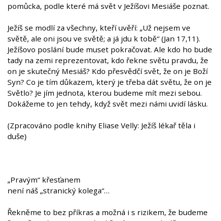
pomůcka, podle které má svět v Ježíšovi Mesiáše poznat.
Ježíš se modlí za všechny, kteří uvěří: „Už nejsem ve
světě, ale oni jsou ve světě; a já jdu k tobě“ (Jan 17,11).
Ježíšovo poslání bude muset pokračovat. Ale kdo ho bude
tady na zemi reprezentovat, kdo řekne světu pravdu, že
on je skutečný Mesiáš? Kdo přesvědčí svět, že on je Boží
Syn? Co je tím důkazem, který je třeba dát světu, že on je
Světlo? Je jím jednota, kterou budeme mít mezi sebou.
Dokážeme to jen tehdy, když svět mezi námi uvidí lásku.
(Zpracováno podle knihy Eliase Velly: Ježíš lékař těla i
duše)
„Pravým“ křesťanem
není náš „stranický kolega“…
Řekněme to bez příkras a možná i s rizikem, že budeme