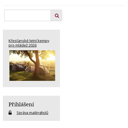
Křesťanské letní kempy
pro mládež 2026
Přihlášení
Správa mailinglistů