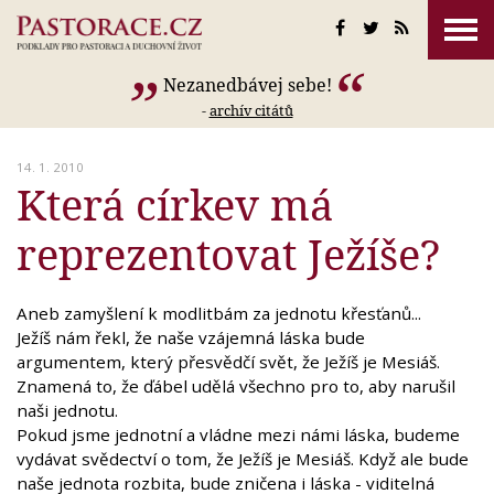
Nezanedbávej sebe!
-
archív citátů
14. 1. 2010
Která církev má
reprezentovat Ježíše?
Aneb zamyšlení k modlitbám za jednotu křesťanů...
Ježíš nám řekl, že naše vzájemná láska bude
argumentem, který přesvědčí svět, že Ježíš je Mesiáš.
Znamená to, že ďábel udělá všechno pro to, aby narušil
naši jednotu.
Pokud jsme jednotní a vládne mezi námi láska, budeme
vydávat svědectví o tom, že Ježíš je Mesiáš. Když ale bude
naše jednota rozbita, bude zničena i láska - viditelná