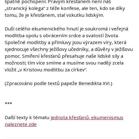
špatně pochopeni: Pravým křesťanem není náš
„stranický kolega“ z téže konfese, ale ten, kdo se díky
tomu, že je křesťanem, stal vskutku lidským.
Duší celého ekumenického hnutí je soukromá i veřejná
modlitba spolu s obrácením srdce a svatostí života.
Společné modlitby a přímluvy jsou výrazem víry, která
sjednocuje všechny Ježíšovy učedníky, a důvěry v Ježíšovu
pomoc. Smíření křesťanů přesahuje naše lidské síly a
možnosti; tím více smíme a musíme svou naději zcela
vložit „v Kristovu modlitbu za církev“.
(Zpracováno podle textů papeže Benedikta XVI.)
***
Další texty k tématu
jednota křesťanů, ekumenismus
naleznete zde