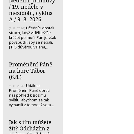
Nedělní přímluvy
/ 19. neděle v
mezidobí, cyklus
A / 9. 8. 2026
Učedníci dostali
(5. 8. 2026)
strach, když viděli Ježíše
kráčet po moři. Pán je však
povzbudil, aby se nebáli.
[1] S důvěrou v Pána,…
Proměnění Páně
na hoře Tábor
(6.8.)
Událost
(5. 8. 2026)
Proměnění Páně obrací
náš pohled k Božímu
světlu, abychom se tak
vymanili z temnot života…
Jak s tím můžete
žít? Odcházím z