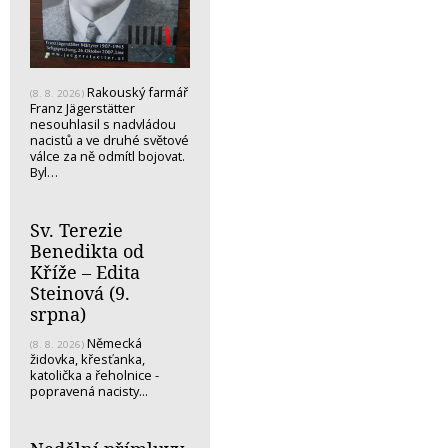
Rakouský farmář
(8. 8. 2026)
Franz Jägerstätter
nesouhlasil s nadvládou
nacistů a ve druhé světové
válce za ně odmítl bojovat.
Byl…
Sv. Terezie
Benedikta od
Kříže – Edita
Steinová (9.
srpna)
Německá
(8. 8. 2026)
židovka, křesťanka,
katolička a řeholnice -
popravená nacisty...