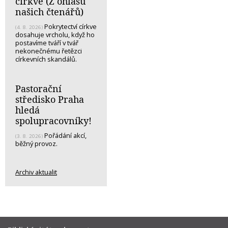
církve (Z ohlasů
našich čtenářů)
Pokrytectví církve
(4. 8. 2026)
dosahuje vrcholu, když ho
postavíme tváří v tvář
nekonečnému řetězci
církevních skandálů.
Pastorační
středisko Praha
hledá
spolupracovníky!
Pořádání akcí,
(3. 8. 2026)
běžný provoz.
Archiv aktualit