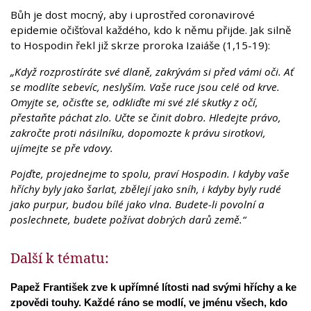
Bůh je dost mocný, aby i uprostřed coronavirové
epidemie očišťoval každého, kdo k němu přijde. Jak silně
to Hospodin řekl již skrze proroka Izaiáše (1,15-19):
„Když rozprostíráte své dlaně, zakrývám si před vámi oči. Ať
se modlíte sebevíc, neslyším. Vaše ruce jsou celé od krve.
Omyjte se, očisťte se, odkliďte mi své zlé skutky z očí,
přestaňte páchat zlo. Učte se činit dobro. Hledejte právo,
zakročte proti násilníku, dopomozte k právu sirotkovi,
ujímejte se pře vdovy.
Pojďte, projednejme to spolu, praví Hospodin. I kdyby vaše
hříchy byly jako šarlat, zbělejí jako sníh, i kdyby byly rudé
jako purpur, budou bílé jako vlna. Budete-li povolní a
poslechnete, budete požívat dobrých darů země.“
Další k tématu:
Papež František zve k upřímné lítosti nad svými hříchy a ke
zpovědi touhy. Každé ráno se modlí, ve jménu všech, kdo