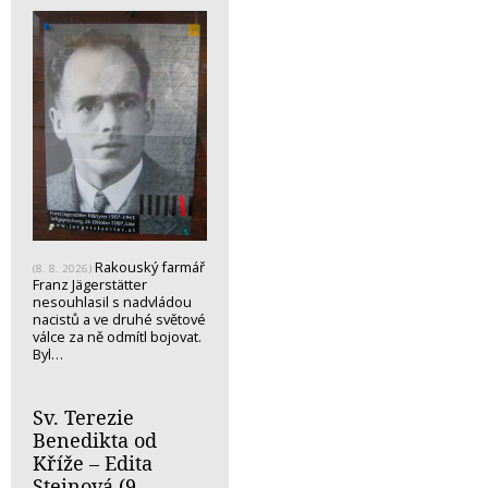
Rakouský farmář
(8. 8. 2026)
Franz Jägerstätter
nesouhlasil s nadvládou
nacistů a ve druhé světové
válce za ně odmítl bojovat.
Byl…
Sv. Terezie
Benedikta od
Kříže – Edita
Steinová (9.