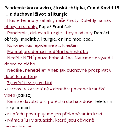
Pandemie koronaviru, čínská chřipka, Covid Kovid 19
... a duchovní život a liturgie
-
Husté temnoty zahalily naše životy. Dolehly na nás
obavy a rozpaky
Papež František
-
Pandemie, církev a liturgie - tipy a odkazy
Domácí
obřady, modlitby, liturgie, online modlitba...
-
Koronavirus, epidemie a ... křesťan
-
Manuál pro domácí nedělní bohoslužbu
-
Neděle NENÍ pouze bohoslužba. Naučme se vyvodit
dobro ze zlého
-
Neděle „neneděle“. Aneb Jak duchovně prospívat v
době karantény
-
Zpověď bez zpovídání
-
Farnost v karanténě - denně v poledne kratičké
video
(odkaz)
-
Kam se dovolat pro potěchu ducha a duše
Telefonní
linky pomoci
-
Kupředu postupujeme jen překonáváním krizí
-
Máme sílu i v situacích, které jsou očividně
bezvýchodné