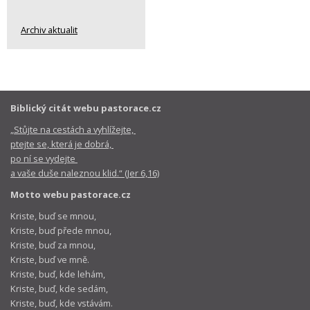
Archiv aktualit
Biblický citát webu pastorace.cz
„Stůjte na cestách a vyhlížejte,
ptejte se, která je dobrá,
po ní se vydejte
a vaše duše naleznou klid.“ (Jer 6,16)
Motto webu pastorace.cz
Kriste, buď se mnou,
Kriste, buď přede mnou,
Kriste, buď za mnou,
Kriste, buď ve mně.
Kriste, buď, kde lehám,
Kriste, buď, kde sedám,
Kriste, buď, kde vstávám.