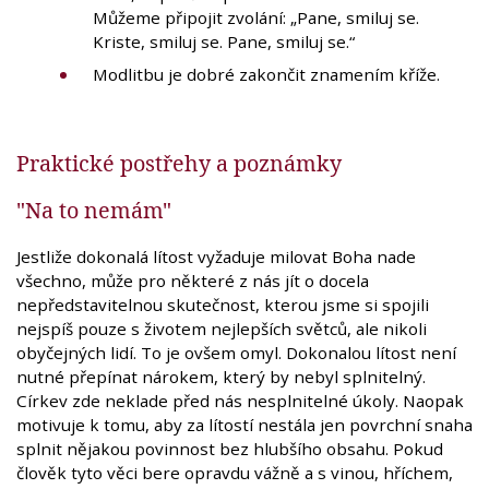
Můžeme připojit zvolání: „Pane, smiluj se.
Kriste, smiluj se. Pane, smiluj se.“
Modlitbu je dobré zakončit znamením kříže.
Praktické postřehy a poznámky
"Na to nemám"
Jestliže dokonalá lítost vyžaduje milovat Boha nade
všechno, může pro některé z nás jít o docela
nepředstavitelnou skutečnost, kterou jsme si spojili
nejspíš pouze s životem nejlepších světců, ale nikoli
obyčejných lidí. To je ovšem omyl. Dokonalou lítost není
nutné přepínat nárokem, který by nebyl splnitelný.
Církev zde neklade před nás nesplnitelné úkoly. Naopak
motivuje k tomu, aby za lítostí nestála jen povrchní snaha
splnit nějakou povinnost bez hlubšího obsahu. Pokud
člověk tyto věci bere opravdu vážně a s vinou, hříchem,