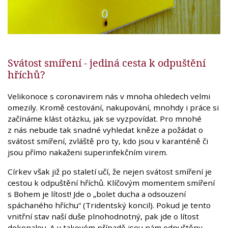
Svátost smíření - jediná cesta k odpuštění
hříchů?
Velikonoce s coronavirem nás v mnoha ohledech velmi
omezily. Kromě cestování, nakupování, mnohdy i práce si
začínáme klást otázku, jak se vyzpovídat. Pro mnohé
z nás nebude tak snadné vyhledat kněze a požádat o
svátost smíření, zvláště pro ty, kdo jsou v karanténě či
jsou přímo nakaženi superinfekčním virem.
Církev však již po staletí učí, že nejen svátost smíření je
cestou k odpuštění hříchů. Klíčovým momentem smíření
s Bohem je lítost! Jde o „bolet ducha a odsouzení
spáchaného hříchu“ (Tridentský koncil). Pokud je tento
vnitřní stav naší duše plnohodnotný, pak jde o lítost
dokonalou. A v takovém případě jsou nám odpuštěny