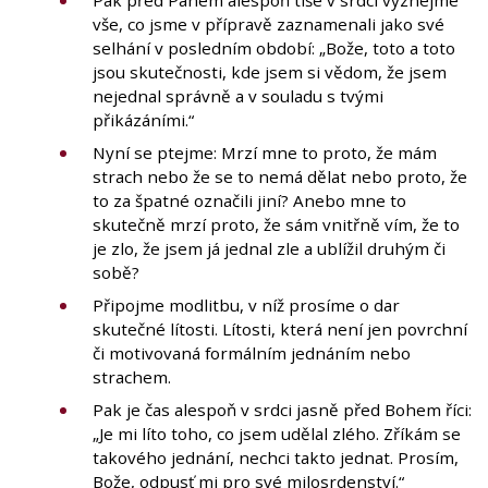
vše, co jsme v přípravě zaznamenali jako své
selhání v posledním období: „Bože, toto a toto
jsou skutečnosti, kde jsem si vědom, že jsem
nejednal správně a v souladu s tvými
přikázáními.“
Nyní se ptejme: Mrzí mne to proto, že mám
strach nebo že se to nemá dělat nebo proto, že
to za špatné označili jiní? Anebo mne to
skutečně mrzí proto, že sám vnitřně vím, že to
je zlo, že jsem já jednal zle a ublížil druhým či
sobě?
Připojme modlitbu, v níž prosíme o dar
skutečné lítosti. Lítosti, která není jen povrchní
či motivovaná formálním jednáním nebo
strachem.
Pak je čas alespoň v srdci jasně před Bohem říci:
„Je mi líto toho, co jsem udělal zlého. Zříkám se
takového jednání, nechci takto jednat. Prosím,
Bože, odpusť mi pro své milosrdenství.“