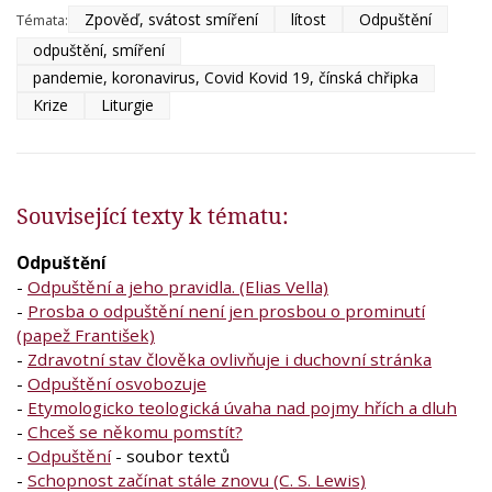
Zpověď, svátost smíření
lítost
Odpuštění
Témata:
odpuštění, smíření
pandemie, koronavirus, Covid Kovid 19, čínská chřipka
Krize
Liturgie
Související texty k tématu:
Odpuštění
-
Odpuštění a jeho pravidla. (Elias Vella)
-
Prosba o odpuštění není jen prosbou o prominutí
(papež František)
-
Zdravotní stav člověka ovlivňuje i duchovní stránka
-
Odpuštění osvobozuje
-
Etymologicko teologická úvaha nad pojmy hřích a dluh
-
Chceš se někomu pomstít?
-
Odpuštění
- soubor textů
-
Schopnost začínat stále znovu (C. S. Lewis)