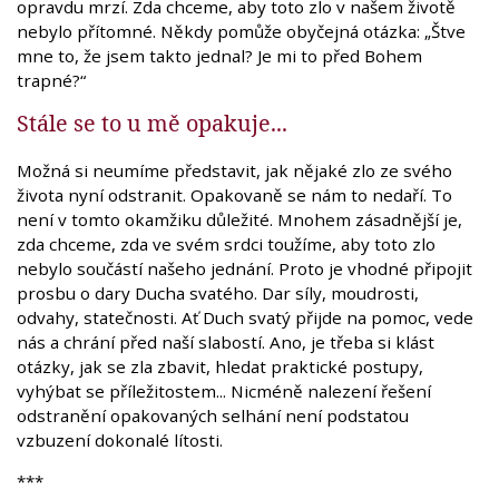
opravdu mrzí. Zda chceme, aby toto zlo v našem životě
nebylo přítomné. Někdy pomůže obyčejná otázka: „Štve
mne to, že jsem takto jednal? Je mi to před Bohem
trapné?“
Stále se to u mě opakuje...
Možná si neumíme představit, jak nějaké zlo ze svého
života nyní odstranit. Opakovaně se nám to nedaří. To
není v tomto okamžiku důležité. Mnohem zásadnější je,
zda chceme, zda ve svém srdci toužíme, aby toto zlo
nebylo součástí našeho jednání. Proto je vhodné připojit
prosbu o dary Ducha svatého. Dar síly, moudrosti,
odvahy, statečnosti. Ať Duch svatý přijde na pomoc, vede
nás a chrání před naší slabostí. Ano, je třeba si klást
otázky, jak se zla zbavit, hledat praktické postupy,
vyhýbat se příležitostem... Nicméně nalezení řešení
odstranění opakovaných selhání není podstatou
vzbuzení dokonalé lítosti.
***