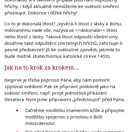
hříchy, i když aktuálně nemůžeme ke svátosti smíření
přistoupit. Dokonce i těžké hříchy!
Co to je dokonalá lítost? „Vyvěrá-li lítost z lásky k Bohu,
milovanému nade vše, nazývá se >>dokonalá<< lítost
nebo lítost z lásky. Taková lítost odpouští všední viny;
dosáhne také odpuštění smrtelných hříchů, zahrnuje-li
pevné předsevzetí jít ke svátostné zpovědi, jakmile to
bude možné. (Katechismus katolické církve 1453).
Jak na to krok za krokem…
Nejprve je třeba poprosit Pána, aby nám pomohl
zpytovat svědomí. Pak se připravit podobně jako na
svátost smíření, např. projít jednotlivá přikázání
Desatera. Nyní jsme připraveni „předstoupit“ před Pána.
Začněme modlitbu znamením kříže a připojme
modlitbu spojenou s prosbou o Boží
milosrdenství.
Pak před Pánem alespoň tiše v srdci vyznejme