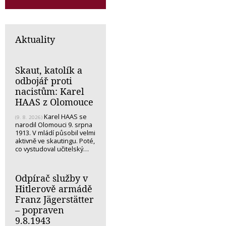
Aktuality
Skaut, katolík a
odbojář proti
nacistům: Karel
HAAS z Olomouce
Karel HAAS se
(9. 8. 2026)
narodil Olomouci 9. srpna
1913. V mládí působil velmi
aktivně ve skautingu. Poté,
co vystudoval učitelský…
Odpírač služby v
Hitlerově armádě
Franz Jägerstätter
– popraven
9.8.1943