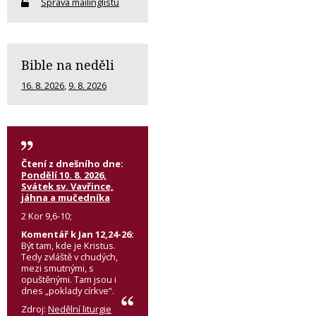
Správa mailinglistů
Bible na neděli
16. 8. 2026
,
9. 8. 2026
Čtení z dnešního dne:
Pondělí 10. 8. 2026,
Svátek sv. Vavřince,
jáhna a mučedníka
2 Kor 9,6-10;
Komentář k Jan 12,24-26:
Být tam, kde je Kristus.
Tedy zvláště v chudých,
mezi smutnými, s
opuštěnými. Tam jsou i
dnes „poklady církve“.
Zdroj:
Nedělní liturgie