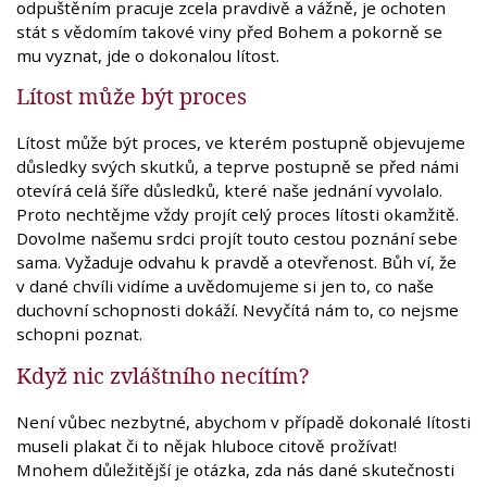
odpuštěním pracuje zcela pravdivě a vážně, je ochoten
stát s vědomím takové viny před Bohem a pokorně se
mu vyznat, jde o dokonalou lítost.
Lítost může být proces
Lítost může být proces, ve kterém postupně objevujeme
důsledky svých skutků, a teprve postupně se před námi
otevírá celá šíře důsledků, které naše jednání vyvolalo.
Proto nechtějme vždy projít celý proces lítosti okamžitě.
Dovolme našemu srdci projít touto cestou poznání sebe
sama. Vyžaduje odvahu k pravdě a otevřenost. Bůh ví, že
v dané chvíli vidíme a uvědomujeme si jen to, co naše
duchovní schopnosti dokáží. Nevyčítá nám to, co nejsme
schopni poznat.
Když nic zvláštního necítím?
Není vůbec nezbytné, abychom v případě dokonalé lítosti
museli plakat či to nějak hluboce citově prožívat!
Mnohem důležitější je otázka, zda nás dané skutečnosti