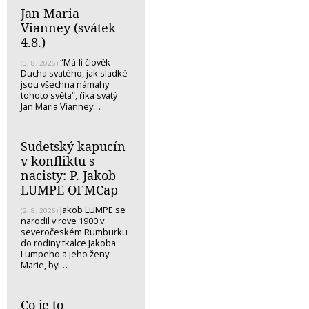
Jan Maria
Vianney (svátek
4.8.)
“Má-li člověk
(3. 8. 2026)
Ducha svatého, jak sladké
jsou všechna námahy
tohoto světa“, říká svatý
Jan Maria Vianney…
Sudetský kapucín
v konfliktu s
nacisty: P. Jakob
LUMPE OFMCap
Jakob LUMPE se
(2. 8. 2026)
narodil v rove 1900 v
severočeském Rumburku
do rodiny tkalce Jakoba
Lumpeho a jeho ženy
Marie, byl…
Co je to