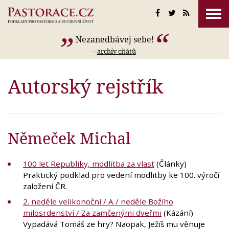
Nezanedbávej sebe!
-
archív citátů
Autorský rejstřík
Němeček Michal
100 let Republiky, modlitba za vlast
(Články)
Praktický podklad pro vedení modlitby ke 100. výročí
založení ČR.
2. neděle velikonoční / A / neděle Božího
milosrdenství / Za zamčenými dveřmi
(Kázání)
Vypadává Tomáš ze hry? Naopak, Ježíš mu věnuje