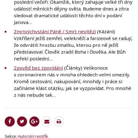
poslední večeři. Okamžik, který zahajuje velké tři dny
událostí měnících dějiny světa. Budeme dnes a zítra
sledovat dramatické události těchto dní v podání
Janova…
Zmrtvýchvstání Páně / Smrt nevítězí
(Kázání)
Vzkříšení Ježíš zemřel, velekněží a farizeové se radují,
že odvrátili hrozbu zmatku, kterou pro ně Ježíš
představoval. Člověk zradil Boha i člověka. Ale Bůh
neřekl poslední…
Zpověď bez zpovídání
(Články) Velikonoce
s coronavirem nás v mnoha ohledech velmi omezily.
Kromě cestování, nakupování, mnohdy i práce si
začínáme klást otázku, jak se vyzpovídat. Pro mnohé
z nás nebude tak…
Sekce:
Autorský rejstřík