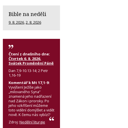
Bible na neděli
9. 8. 2026
,
2. 8. 2026
Čtení z dnešního dne:
Čtvrtek 6. 8. 2026,
Svátek Proměnění Páně
Dan 7,9-10.13-14; 2 Petr
1,16-19
Komentář k Mt 17,1-9:
Vyvýšení Ježíše jako
„milovaného Syna“
znamená jeho nadřazení
nad Zákon i proroky. Po
jeho vzkříšení můžeme
toto vidění domýšlet a vidět
nově. K čemu nás vybízí?
Zdroj:
Nedělní liturgie