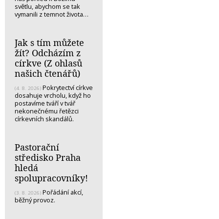
světlu, abychom se tak
vymanili z temnot života…
Jak s tím můžete
žít? Odcházím z
církve (Z ohlasů
našich čtenářů)
Pokrytectví církve
(4. 8. 2026)
dosahuje vrcholu, když ho
postavíme tváří v tvář
nekonečnému řetězci
církevních skandálů.
Pastorační
středisko Praha
hledá
spolupracovníky!
Pořádání akcí,
(3. 8. 2026)
běžný provoz.