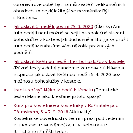
coronavirové době být na mši svaté či velikonočních
obřadech, to nejdůležitější se nezměnilo: Být
s Kristem...
Jak oslavit 5. neděli postní 29. 3. 2020
(Články) Ani
tuto neděli není možné se sejít na společné slavení
bohoslužby v kostele. Jak duchovně a liturgicky prožít
tuto neděli? Nabízíme vám několik praktických
podnětů.
Jak oslavit Květnou neděli bez bohoslužby v kostele
(Různé texty v době pandemie koronaviru) Návrh a
inspirace jak oslavit Květnou neděli 5. 4. 2020 bez
možnosti bohoslužby v kostele.
Jistota spásy? Několik bodů k tématu
(Tematické
texty) Máme jako křesťané jistotu spásy?
Kurz pro kostelnice a kostelníky v Rožmitále pod
Třemšínem, 5. - 7. 9. 2018
(Aktuality)
Kostelnické dovednosti v teorii i praxi pod vedením
P. J. Kotase, P. M. Němečka, P. V. Kelnara a P.
R. Tichého již příští týden.