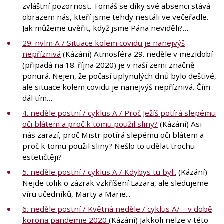
zvláštní pozornost. Tomáš se díky své absenci stává
obrazem nás, kteří jsme tehdy nestáli ve večeřadle.
Jak můžeme uvěřit, když jsme Pána neviděli?…
29. nvlm A / Situace kolem covidu je nanejvýš
nepříznivá
(Kázání) Atmosféra 29. neděle v mezidobí
(připadá na 18. října 2020) je v naší zemi značně
ponurá. Nejen, že počasí uplynulých dnů bylo deštivé,
ale situace kolem covidu je nanejvýš nepříznivá. Čím
dál tím…
4. neděle postní / cyklus A / Proč Ježíš potírá slepému
oči blátem a proč k tomu použil sliny?
(Kázání) Asi
nás zarazí, proč Mistr potírá slepému oči blátem a
proč k tomu použil sliny? Nešlo to udělat trochu
estetičtěji?
5. neděle postní / cyklus A / Kdybys tu byl..
(Kázání)
Nejde tolik o zázrak vzkříšení Lazara, ale sledujeme
víru učedníků, Marty a Marie...
6. neděle postní / Květná neděle / cyklus A/ – v době
korona pandemie 2020
(Kázání) Jakkoli nelze v této