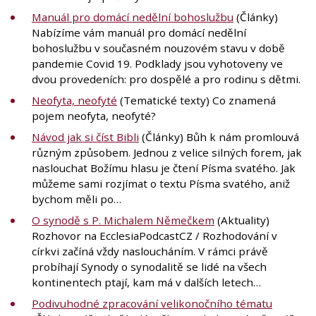
Manuál pro domácí nedělní bohoslužbu
(Články)
Nabízíme vám manuál pro domácí nedělní
bohoslužbu v současném nouzovém stavu v době
pandemie Covid 19. Podklady jsou vyhotoveny ve
dvou provedeních: pro dospělé a pro rodinu s dětmi.
Neofyta, neofyté
(Tematické texty) Co znamená
pojem neofyta, neofyté?
Návod jak si číst Bibli
(Články) Bůh k nám promlouvá
různým způsobem. Jednou z velice silných forem, jak
naslouchat Božímu hlasu je čtení Písma svatého. Jak
můžeme sami rozjímat o textu Písma svatého, aniž
bychom měli po…
O synodě s P. Michalem Němečkem
(Aktuality)
Rozhovor na EcclesiaPodcastCZ / Rozhodování v
církvi začíná vždy nasloucháním. V rámci právě
probíhají Synody o synodalitě se lidé na všech
kontinentech ptají, kam má v dalších letech…
Podivuhodné zpracování velikonočního tématu