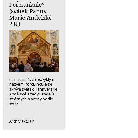
Porciunkule?
(svátek Panny
Marie Andělské
2.8.)
Pod nezvyklým
(1. 8. 2026)
názvem Porciunkule se
skrývá svátek Panny Marie
Andělské a tedy i andělů
strážných slavený podle
staré…
Archiv aktualit