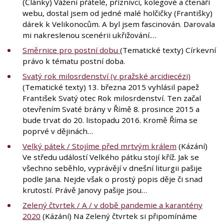
(Články) Vážení přátelé, příznivci, kolegové a čtenáři
webu, dostal jsem od jedné malé holčičky (Františky)
dárek k Velikonocům. A byl jsem fascinován. Darovala
mi nakreslenou scenérii ukřižování.…
Směrnice pro postní dobu
(Tematické texty) Církevní
právo k tématu postní doba.
Svatý rok milosrdenství (v pražské arcidiecézi)
(Tematické texty) 13. března 2015 vyhlásil papež
František Svatý otec Rok milosrdenství. Ten začal
otevřením Svaté brány v Římě 8. prosince 2015 a
bude trvat do 20. listopadu 2016. Kromě Říma se
poprvé v dějinách…
Velký pátek / Stojíme před mrtvým králem
(Kázání)
Ve středu událostí Velkého pátku stojí kříž. Jak se
všechno seběhlo, vyprávějí v dnešní liturgii pašije
podle Jana. Nejde však o prostý popis děje či snad
krutostí. Právě Janovy pašije jsou…
Zelený čtvrtek / A / v době pandemie a karantény
2020
(Kázání) Na Zelený čtvrtek si připomínáme