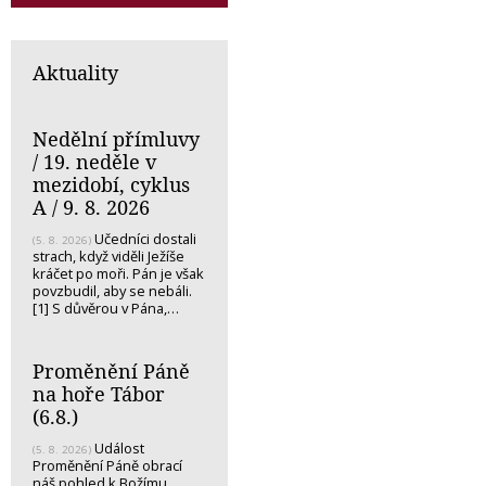
Aktuality
Nedělní přímluvy
/ 19. neděle v
mezidobí, cyklus
A / 9. 8. 2026
Učedníci dostali
(5. 8. 2026)
strach, když viděli Ježíše
kráčet po moři. Pán je však
povzbudil, aby se nebáli.
[1] S důvěrou v Pána,…
Proměnění Páně
na hoře Tábor
(6.8.)
Událost
(5. 8. 2026)
Proměnění Páně obrací
náš pohled k Božímu