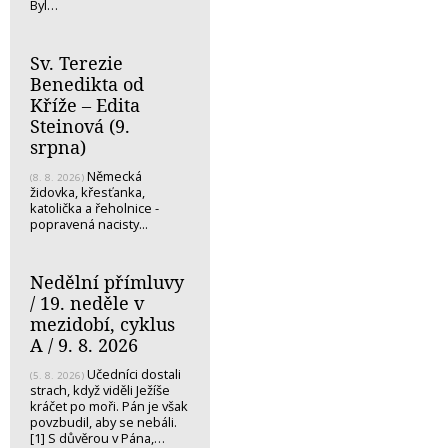
Byl…
Sv. Terezie
Benedikta od
Kříže – Edita
Steinová (9.
srpna)
Německá
(8. 8. 2026)
židovka, křesťanka,
katolička a řeholnice -
popravená nacisty...
Nedělní přímluvy
/ 19. neděle v
mezidobí, cyklus
A / 9. 8. 2026
Učedníci dostali
(5. 8. 2026)
strach, když viděli Ježíše
kráčet po moři. Pán je však
povzbudil, aby se nebáli.
[1] S důvěrou v Pána,…