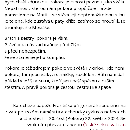
bych chtěl zdůraznit. Pokora je ctností pevnou jako skála.
Nepatrnost, kterou nám pokora propůjčuje – a zde
pomysleme na Marii – se stává její nepřemožitelnou silou:
je to ona, kdo zůstává u paty kříže, zatímco se hroutí iluze
triumfujícího Mesiáše.
Bratři a sestry, pokora je vším.
Právě ona nás zachraňuje před Zlým
a před nebezpečím,
že se staneme jeho komplici.
Pokora je též zdrojem pokoje ve světě i v církvi. Kde není
pokora, tam jsou války, rozmíšky, rozdělení. Bůh nám dal
příklad v Ježíši a Marii, kteří jsou naší spásou a naším
štěstím. A právě pokora je cestou, cestou ke spáse.
Katecheze papeže Františka při generální audienci na
Svatopetrském náměstí Katechetický cyklus o neřestech
a ctnostech – 20. část (Pokora) 22. května 2024. Se
svolením převzato z webu
České sekce Vatican