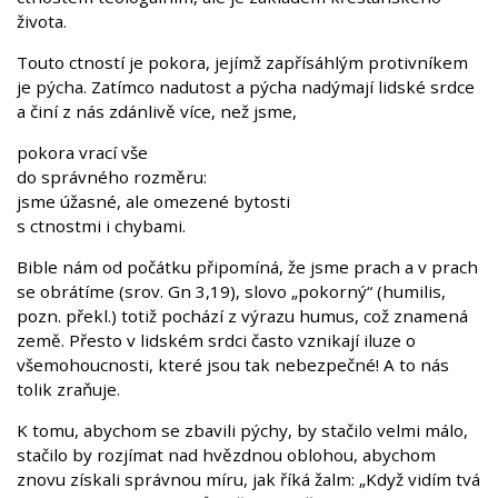
života.
Touto ctností je pokora, jejímž zapřísáhlým protivníkem
je pýcha. Zatímco nadutost a pýcha nadýmají lidské srdce
a činí z nás zdánlivě více, než jsme,
pokora vrací vše
do správného rozměru:
jsme úžasné, ale omezené bytosti
s ctnostmi i chybami.
Bible nám od počátku připomíná, že jsme prach a v prach
se obrátíme (srov. Gn 3,19), slovo „pokorný“ (humilis,
pozn. překl.) totiž pochází z výrazu humus, což znamená
země. Přesto v lidském srdci často vznikají iluze o
všemohoucnosti, které jsou tak nebezpečné! A to nás
tolik zraňuje.
K tomu, abychom se zbavili pýchy, by stačilo velmi málo,
stačilo by rozjímat nad hvězdnou oblohou, abychom
znovu získali správnou míru, jak říká žalm: „Když vidím tvá