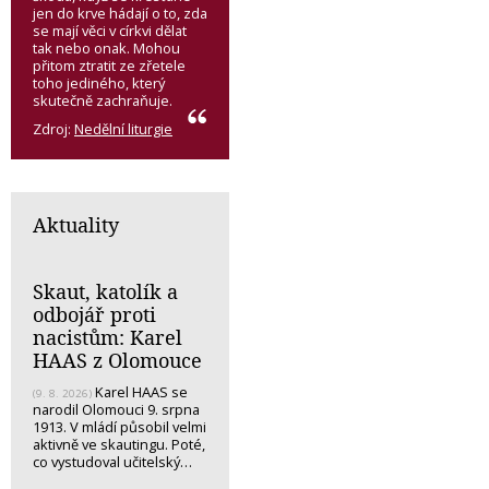
jen do krve hádají o to, zda
se mají věci v církvi dělat
tak nebo onak. Mohou
přitom ztratit ze zřetele
toho jediného, který
skutečně zachraňuje.
Zdroj:
Nedělní liturgie
Aktuality
Skaut, katolík a
odbojář proti
nacistům: Karel
HAAS z Olomouce
Karel HAAS se
(9. 8. 2026)
narodil Olomouci 9. srpna
1913. V mládí působil velmi
aktivně ve skautingu. Poté,
co vystudoval učitelský…