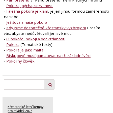
-
Pán prstenů
V "Pánu prstenů" není kladných hrdinů
-
Pokora, pýcha, servilnost
-
Falešná pokora je klam
, je jen jinou formou zaměřenosti
na sebe
-
Ježíšova a naše pokora
-
Kdy jsme dostatečně křesťansky vyzbrojeni
Prosím
vás, abyste nedůvěřovali jen své moci
-
O pokoře, pokoji a odevzdanosti
-
Pokora
(Tematické texty)
-
Pokora je jako malta
-
Biskupové musí pamatovat na tři základní věci
-
Pokorný člověk
Křesťanské letní kempy
pro mládež 2026