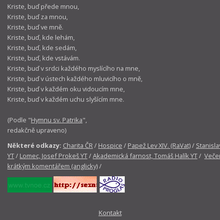
Kriste, buď přede mnou,
Kriste, buď za mnou,
Kriste, buď ve mně.
Kriste, buď, kde lehám,
Kriste, buď, kde sedám,
Kriste, buď, kde vstávám.
Kriste, buď v srdci každého myslícího na mne,
Kriste, buď v ústech každého mluvicího o mně,
Kriste, buď v každém oku vidoucím mne,
Kriste, buď v každém uchu slyšícím mne.
(Podle "
Hymnu sv. Patrika
",
redakčně upraveno)
Některé odkazy:
Charita ČR
/
Hospice
/
Papež Lev XIV. (RaVat)
/
Stanisla
YT
/
Lomec, Josef Prokeš YT
/
Akademická farnost, Tomáš Halík YT
/
Večer
krátkým komentářem (anglicky)
/
Kontakt