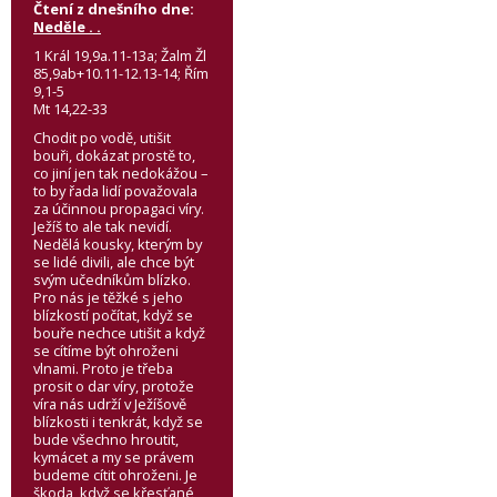
Čtení z dnešního dne:
Neděle . .
1 Král 19,9a.11-13a; Žalm Žl
85,9ab+10.11-12.13-14; Řím
9,1-5
Mt 14,22-33
Chodit po vodě, utišit
bouři, dokázat prostě to,
co jiní jen tak nedokážou –
to by řada lidí považovala
za účinnou propagaci víry.
Ježíš to ale tak nevidí.
Nedělá kousky, kterým by
se lidé divili, ale chce být
svým učedníkům blízko.
Pro nás je těžké s jeho
blízkostí počítat, když se
bouře nechce utišit a když
se cítíme být ohroženi
vlnami. Proto je třeba
prosit o dar víry, protože
víra nás udrží v Ježíšově
blízkosti i tenkrát, když se
bude všechno hroutit,
kymácet a my se právem
budeme cítit ohroženi. Je
škoda, když se křesťané