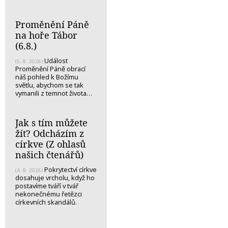
Proměnění Páně
na hoře Tábor
(6.8.)
Událost
(5. 8. 2026)
Proměnění Páně obrací
náš pohled k Božímu
světlu, abychom se tak
vymanili z temnot života…
Jak s tím můžete
žít? Odcházím z
církve (Z ohlasů
našich čtenářů)
Pokrytectví církve
(4. 8. 2026)
dosahuje vrcholu, když ho
postavíme tváří v tvář
nekonečnému řetězci
církevních skandálů.