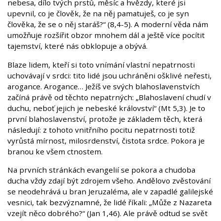
nebesa, dílo tvých prstů, měsíc a hvězdy, které jsi
upevnil, co je člověk, že na něj pamatuješ, co je syn
člověka, že se o něj staráš?“ (8,4-5). A moderní věda nám
umožňuje rozšířit obzor mnohem dál a ještě více pocítit
tajemství, které nás obklopuje a obývá.
Blaze lidem, kteří si toto vnímání vlastní nepatrnosti
uchovávají v srdci: tito lidé jsou uchráněni ošklivé neřesti,
arogance. Arogance… Ježíš ve svých blahoslavenstvích
začíná právě od těchto nepatrných: „Blahoslavení chudí v
duchu, neboť jejich je nebeské království“ (Mt 5,3). Je to
první blahoslavenství, protože je základem těch, která
následují: z tohoto vnitřního pocitu nepatrnosti totiž
vyrůstá mírnost, milosrdenství, čistota srdce. Pokora je
branou ke všem ctnostem.
Na prvních stránkách evangelií se pokora a chudoba
ducha vždy zdají být zdrojem všeho. Andělovo zvěstování
se neodehrává u bran Jeruzaléma, ale v zapadlé galilejské
vesnici, tak bezvýznamné, že lidé říkali: „Může z Nazareta
vzejít něco dobrého?“ (Jan 1,46). Ale právě odtud se svět