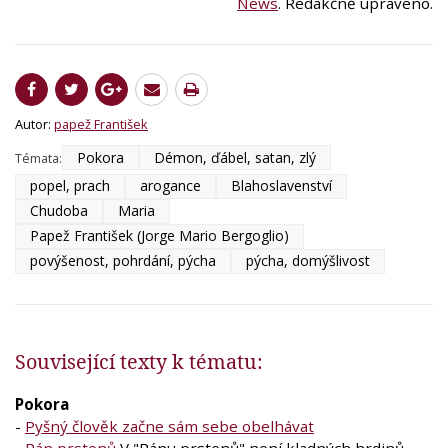
News
. Redakčně upraveno.
Autor:
papež František
Pokora
Démon, ďábel, satan, zlý
Témata:
popel, prach
arogance
Blahoslavenství
Chudoba
Maria
Papež František (Jorge Mario Bergoglio)
povýšenost, pohrdání, pýcha
pýcha, domýšlivost
Související texty k tématu:
Pokora
-
Pyšný člověk začne sám sebe obelhávat