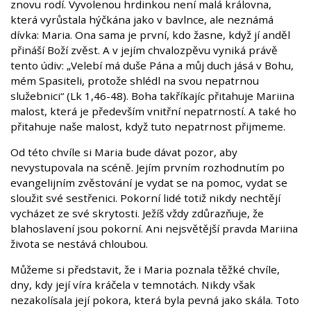
znovu rodí. Vyvolenou hrdinkou není malá královna,
která vyrůstala hýčkána jako v bavlnce, ale neznámá
dívka: Maria. Ona sama je první, kdo žasne, když jí anděl
přináší Boží zvěst. A v jejím chvalozpěvu vyniká právě
tento údiv: „Velebí má duše Pána a můj duch jásá v Bohu,
mém Spasiteli, protože shlédl na svou nepatrnou
služebnici“ (Lk 1,46-48). Boha takříkajíc přitahuje Mariina
malost, která je především vnitřní nepatrností. A také ho
přitahuje naše malost, když tuto nepatrnost přijmeme.
Od této chvíle si Maria bude dávat pozor, aby
nevystupovala na scéně. Jejím prvním rozhodnutím po
evangelijním zvěstování je vydat se na pomoc, vydat se
sloužit své sestřenici. Pokorní lidé totiž nikdy nechtějí
vycházet ze své skrytosti. Ježíš vždy zdůrazňuje, že
blahoslavení jsou pokorní. Ani nejsvětější pravda Mariina
života se nestává chloubou.
Můžeme si představit, že i Maria poznala těžké chvíle,
dny, kdy její víra kráčela v temnotách. Nikdy však
nezakolísala její pokora, která byla pevná jako skála. Toto