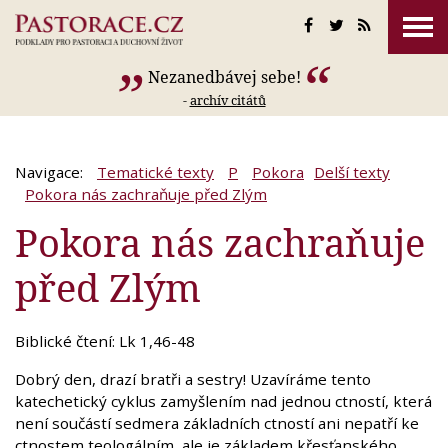
Nezanedbávej sebe!
-
archív citátů
Navigace:
Tematické texty
P
Pokora
Delší texty
Pokora nás zachraňuje před Zlým
Pokora nás zachraňuje
před Zlým
Biblické čtení: Lk 1,46-48
Dobrý den, drazí bratři a sestry! Uzavíráme tento
katechetický cyklus zamyšlením nad jednou ctností, která
není součástí sedmera základních ctností ani nepatří ke
ctnostem teologálním, ale je základem křesťanského