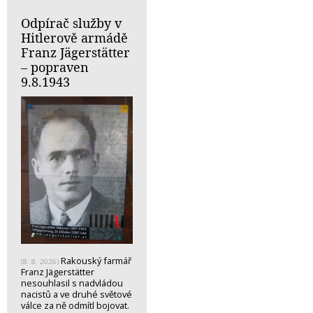
Odpírač služby v
Hitlerově armádě
Franz Jägerstätter
– popraven
9.8.1943
Rakouský farmář
(8. 8. 2026)
Franz Jägerstätter
nesouhlasil s nadvládou
nacistů a ve druhé světové
válce za ně odmítl bojovat.