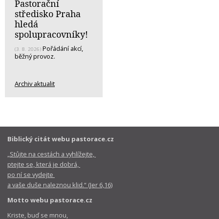
Pastorační
středisko Praha
hledá
spolupracovníky!
Pořádání akcí,
(3. 8. 2026)
běžný provoz.
Archiv aktualit
Biblický citát webu pastorace.cz
„Stůjte na cestách a vyhlížejte,
ptejte se, která je dobrá,
po ní se vydejte
a vaše duše naleznou klid.“ (Jer 6,16)
Motto webu pastorace.cz
Kriste, buď se mnou,