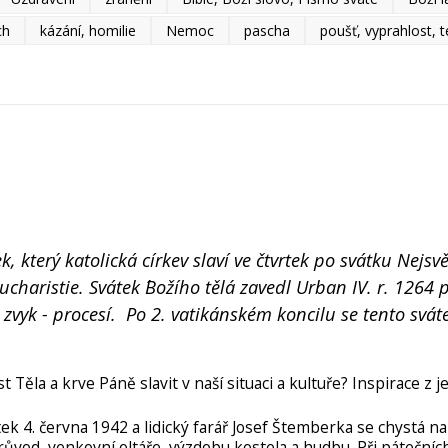
ch
kázání, homilie
Nemoc
pascha
poušť, vyprahlost,
ek, který katolická církev slaví ve čtvrtek po svátku Nejsvě
ucharistie. Svátek ´Božího těla´ zavedl Urban IV. r. 1264
řil zvyk - procesí. Po 2. vatikánském koncilu se tento svá
t Těla a krve Páně slavit v naší situaci a kultuře? Inspirace z 
tek 4. června 1942 a lidický farář Josef Štemberka se chystá n
průvod, venkovní oltáře, výzdobu kostela a hudbu. Při pátečníc