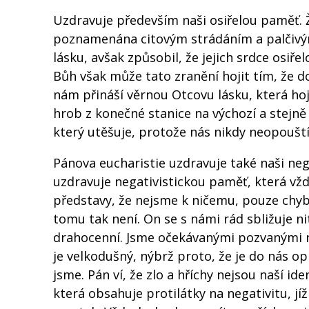
Uzdravuje především naši osiřelou paměť. 
poznamenána citovým strádáním a palčivý
lásku, avšak způsobil, že jejich srdce osiře
Bůh však může tato zranění hojit tím, že do 
nám přináší věrnou Otcovu lásku, která hoj
hrob z konečné stanice na výchozí a stejn
který utěšuje, protože nás nikdy neopouští 
Pánova eucharistie uzdravuje také naši neg
uzdravuje negativistickou paměť, která vždy
představy, že nejsme k ničemu, pouze chybu
tomu tak není. On se s námi rád sbližuje n
drahocenní. Jsme očekávanými pozvanými n
je velkodušný, nýbrž proto, že je do nás op
jsme. Pán ví, že zlo a hříchy nejsou naší iden
která obsahuje protilátky na negativitu, 