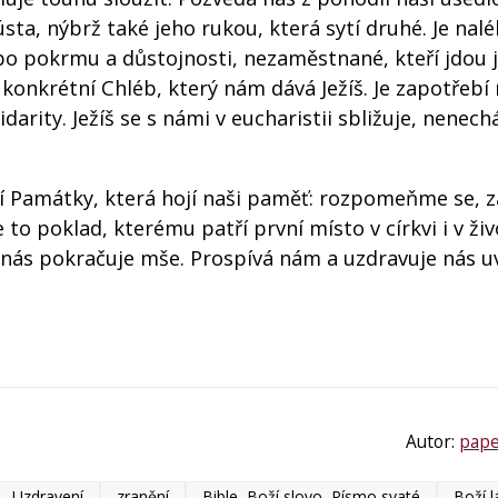
a, nýbrž také jeho rukou, která sytí druhé. Je nal
 po pokrmu a důstojnosti, nezaměstnané, kteří jdou 
e konkrétní Chléb, který nám dává Ježíš. Je zapotřebí
darity. Ježíš se s námi v eucharistii sbližuje, nenec
ení Památky, která hojí naši paměť: rozpomeňme se, 
o poklad, kterému patří první místo v církvi i v živ
nás pokračuje mše. Prospívá nám a uzdravuje nás uv
Autor:
pape
Uzdravení
zranění
Bible, Boží slovo, Písmo svaté
Boží l