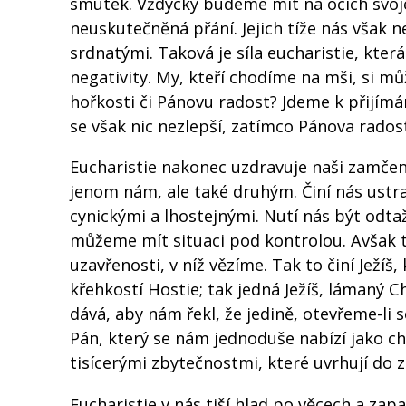
smutek. Vždycky budeme mít na očích svoj
neuskutečněná přání. Jejich tíže nás však ned
srdnatými. Taková je síla eucharistie, kter
negativity. My, kteří chodíme na mši, si m
hořkosti či Pánovu radost? Jdeme k přijímá
se však nic nezlepší, zatímco Pánova rados
Eucharistie nakonec uzdravuje naši zamče
jenom nám, ale také druhým. Činí nás ustr
cynickými a lhostejnými. Nutí nás být odta
můžeme mít situaci pod kontrolou. Avšak to
uzavřenosti, v níž vězíme. Tak to činí Ježíš,
křehkostí Hostie; tak jedná Ježíš, lámaný Ch
dává, aby nám řekl, že jedině, otevřeme-li
Pán, který se nám jednoduše nabízí jako c
tisícerými zbytečnostmi, které uvrhují do z
Eucharistie v nás tiší hlad po věcech a zapa