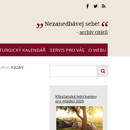
Nezanedbávej sebe!
-
archív citátů
ITURGICKÝ KALENDÁŘ
SERVIS PRO VÁS
O WEBU
Sekce:
Kázání
Křesťanské letní kempy
pro mládež 2026