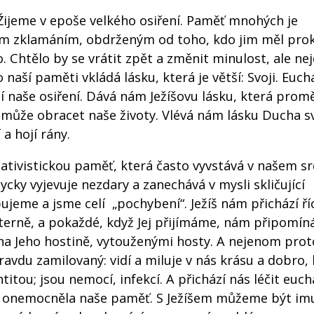
Žijeme v epoše velkého osiření. Paměť mnohých je
m zklamáním, obdrženým od toho, kdo jim měl pro
lo. Chtělo by se vrátit zpět a změnit minulost, ale nej
naší paměti vkládá lásku, která je větší: Svoji. Eucha
í naše osiření. Dává nám Ježíšovu lásku, která prom
ě může obracet naše životy. Vlévá nám lásku Ducha s
a hojí rány.
ativistickou paměť, která často vyvstává v našem sr
cky vyjevuje nezdary a zanechává v mysli skličující
jeme a jsme celí „pochybení“. Ježíš nám přichází říc
iterně, a pokaždé, když Jej přijímáme, nám připomín
a Jeho hostině, vytouženými hosty. A nejenom prot
ravdu zamilovaný: vidí a miluje v nás krásu a dobro,
titou; jsou nemocí, infekcí. A přichází nás léčit eucha
jíž onemocněla naše paměť. S Ježíšem můžeme být im