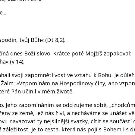
...
podin, tvůj Bůh« (Dt 8,2).
ná dnes Boží slovo. Krátce poté Mojžíš zopakoval:
« (v.14).
li svoji zapomnětlivost ve vztahu k Bohu. Je důlež
čí Žalm: »Vzpomínám na Hospodinovy činy, ano vzp
které Pán učinil v mém životě.
o. Jeho zapomínáním se odcizujeme sobě, „chodcům
eny ze země, jež nás živí, a necháváme se unášet v
u navazovat ty nejsilnější svazky, cítit se součástí 
áležitost, je to cesta, která nás pojí s Bohem i s d