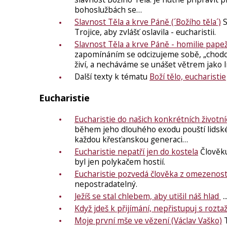
bohoslužbách se…
Slavnost Těla a krve Páně (´Božího těla´)
S
Trojice, aby zvlášť oslavila - eucharistii.
Slavnost Těla a krve Páně - homilie pape
zapomínáním se odcizujeme sobě, „chodc
živí, a necháváme se unášet větrem jako li
Další texty k tématu
Boží tělo, eucharistie
Eucharistie
Eucharistie do našich konkrétních život
během jeho dlouhého exodu pouští lidské e
každou křesťanskou generaci…
Eucharistie nepatří jen do kostela
Člověku
byl jen polykačem hostií.
Eucharistie pozvedá člověka z omezenost
nepostradatelný.
Ježíš se stal chlebem, aby utišil náš hlad
.
Když jdeš k přijímání, nepřistupuj s rozt
Moje první mše ve vězení (Václav Vaško)
T