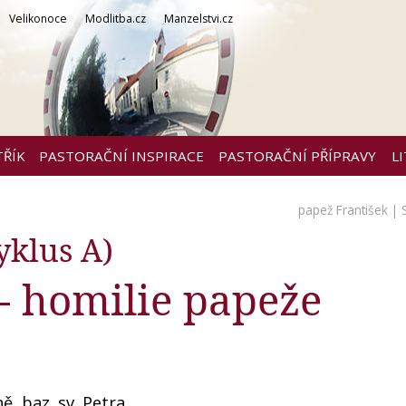
Velikonoce
Modlitba.cz
Manzelstvi.cz
TŘÍK
PASTORAČNÍ INSPIRACE
PASTORAČNÍ PŘÍPRAVY
L
papež František
| 
yklus A)
 - homilie papeže
, baz. sv. Petra