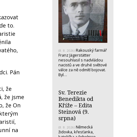
kazovat
de to.
ristie
ěnila
vatého,
Rakouský farmář
(8. 8. 2026)
Franz Jägerstätter
nesouhlasil s nadvládou
nacistů a ve druhé světové
válce za ně odmítl bojovat.
dci. Pán
Byl…
i, že
Sv. Terezie
á, že jsme
Benedikta od
Kříže – Edita
o, že On
Steinová (9.
 kterým
srpna)
ristií,
Německá
(8. 8. 2026)
unní na
židovka, křesťanka,
katolička a řeholnice -