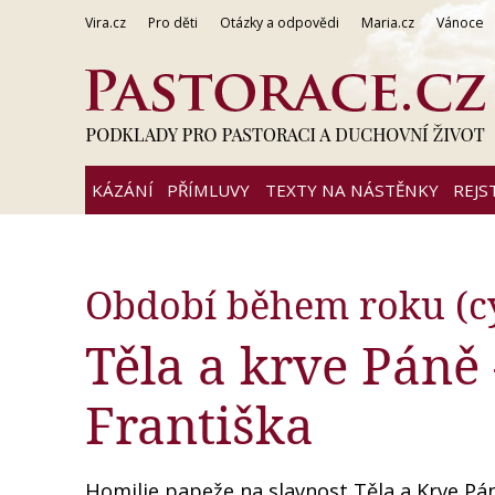
Vira.cz
Pro děti
Otázky a odpovědi
Maria.cz
Vánoce
KÁZÁNÍ
PŘÍMLUVY
TEXTY NA NÁSTĚNKY
REJS
Období během roku (c
Těla a krve Páně
Františka
Homilie papeže na slavnost Těla a Krve Páně