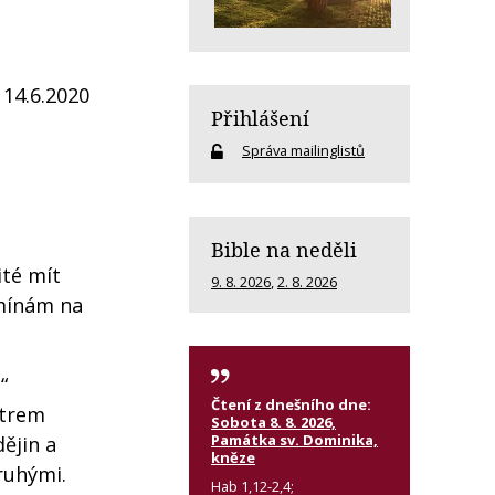
14.6.2020
Přihlášení
Správa mailinglistů
Bible na neděli
ité mít
9. 8. 2026
,
2. 8. 2026
omínám na
“
Čtení z dnešního dne:
ětrem
Sobota 8. 8. 2026,
Památka sv. Dominika,
dějin a
kněze
ruhými.
Hab 1,12-2,4;