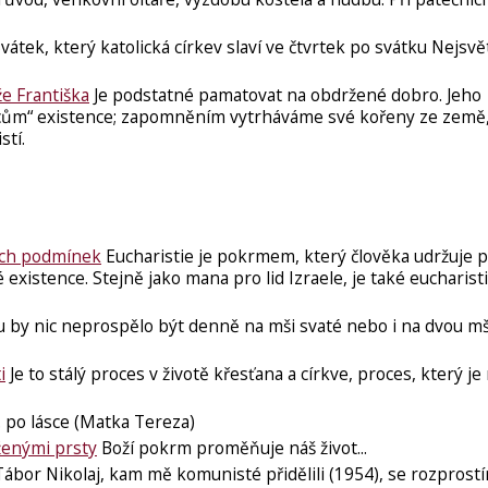
vátek, který katolická církev slaví ve čtvrtek po svátku Nejsvět
že Františka
Je podstatné pamatovat na obdržené dobro. Jeho
ům“ existence; zapomněním vytrháváme své kořeny ze země,
stí.
ních podmínek
Eucharistie je pokrmem, který člověka udržuje př
xistence. Stejně jako mana pro lid Izraele, je také eucharist
 by nic neprospělo být denně na mši svaté nebo i na dvou mš
i
Je to stálý proces v životě křesťana a církve, proces, který j
.. po lásce (Matka Tereza)
aženými prsty
Boží pokrm ​proměňuje náš život...
ábor Nikolaj, kam mě komunisté přidělili (1954), se rozprostí