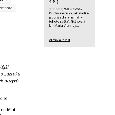
4.8.)
 temnota
“Má-li člověk
(3. 8. 2026)
Ducha svatého, jak sladké
jsou všechna námahy
tohoto světa“, říká svatý
Jan Maria Vianney…
Archiv aktualit
tější
 po zázraku
tek nazývá
jedné
a nedělní
h