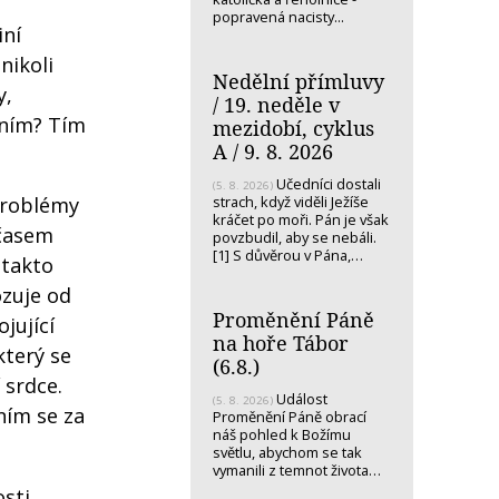
popravená nacisty...
iní
nikoli
Nedělní přímluvy
y,
/ 19. neděle v
áním? Tím
mezidobí, cyklus
A / 9. 8. 2026
Učedníci dostali
(5. 8. 2026)
strach, když viděli Ježíše
problémy
kráčet po moři. Pán je však
 časem
povzbudil, aby se nebáli.
[1] S důvěrou v Pána,…
 takto
ozuje od
Proměnění Páně
jující
na hoře Tábor
který se
(6.8.)
 srdce.
Událost
(5. 8. 2026)
ním se za
Proměnění Páně obrací
náš pohled k Božímu
světlu, abychom se tak
vymanili z temnot života…
sti,