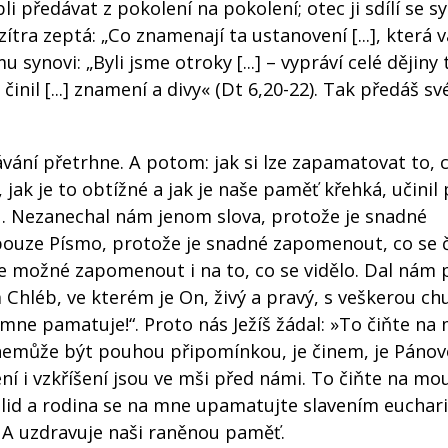
 předávat z pokolení na pokolení; otec ji sdílí se s
zítra zeptá: „Co znamenají ta ustanovení [...], která 
synovi: „Byli jsme otroky [...] – vypráví celé dějiny
 činil [...] znamení a divy« (Dt 6,20-22). Tak předáš s
vání přetrhne. A potom: jak si lze zapamatovat to, 
, jak je to obtížné a jak je naše paměť křehká, učinil
. Nezanechal nám jenom slova, protože je snadné
pouze Písmo, protože je snadné zapomenout, co se č
 možné zapomenout i na to, co se vidělo. Dal nám
hléb, ve kterém je On, živý a pravý, s veškerou chu
 mne pamatuje!“. Proto nás Ježíš žádal: »To čiňte na
e nemůže být pouhou připomínkou, je činem, je Páno
ní i vzkříšení jsou ve mši před námi. To čiňte na mo
 lid a rodina se na mne upamatujte slavením euchari
 A uzdravuje naši raněnou paměť.