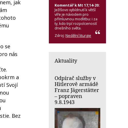
ynem, jak
Komentář k Mt 17,14-20:
vám
Ježíšovo vybídnutí k větší
víře je návodem pro
 tohoto
přímluvnou modlitbu: i za
ty, kdo trpí rozpolceností
vému
dnešního světa.
Zdroj:
Nedělní liturgie
co se
 pro nás
Aktuality
te.
 pokrm a
Odpírač služby v
Hitlerově armádě
tí Svojí
Franz Jägerstätter
 mou
– popraven
vou
9.8.1943
u
stie. Bez