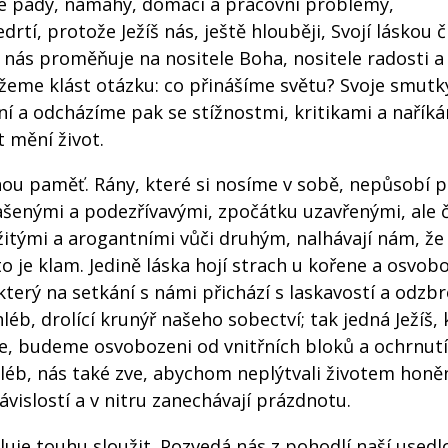
e pády, námahy, domácí a pracovní problémy,
rtí, protože Ježíš nás, ještě hlouběji, Svojí láskou č
á nás proměňuje na nositele Boha, nositele radosti a 
ůžeme klást otázku: co přinášíme světu? Svoje smutk
ní a odcházíme pak se stížnostmi, kritikami a nařík
t mění život.
nou paměť. Rány, které si nosíme v sobě, nepůsobí 
ašenými a podezřívavými, zpočátku uzavřenými, ale
žitými a arogantními vůči druhým, nalhávají nám, že
 je klam. Jedině láska hojí strach u kořene a osvob
 který na setkání s námi přichází s laskavostí a odzbro
léb, drolící krunýř našeho sobectví; tak jedná Ježíš, 
 se, budeme osvobozeni od vnitřních bloků a ochrnutí
hléb, nás také zve, abychom neplýtvali životem honě
ávislostí a v nitru zanechávají prázdnotu.
luje touhu sloužit. Pozvedá nás z pohodlí naší usedlo