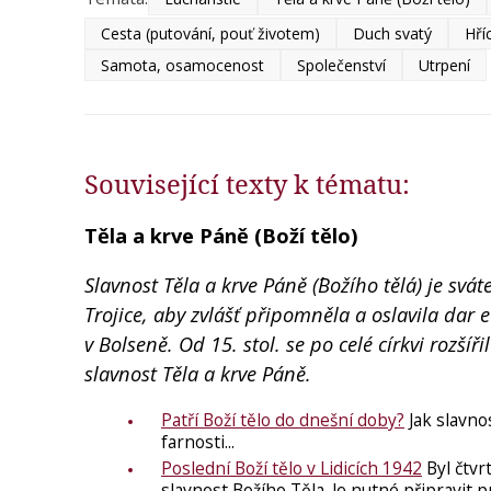
Cesta (putování, pouť životem)
Duch svatý
Hří
Samota, osamocenost
Společenství
Utrpení
Související texty k tématu:
Těla a krve Páně (Boží tělo)
Slavnost Těla a krve Páně (´Božího těla´) je svát
Trojice, aby zvlášť připomněla a oslavila dar e
v Bolseně. Od 15. stol. se po celé církvi rozší
slavnost Těla a krve Páně.
Patří Boží tělo do dnešní doby?
Jak slavnos
farnosti...
Poslední Boží tělo v Lidicích 1942
Byl čtvr
slavnost Božího Těla. Je nutné připravit 