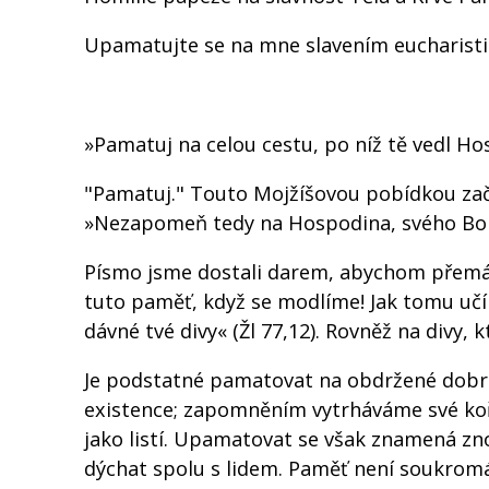
Upamatujte se na mne slavením eucharistie
»Pamatuj na celou cestu, po níž tě vedl Hos
"Pamatuj." Touto Mojžíšovou pobídkou začí
»Nezapomeň tedy na Hospodina, svého Boha
Písmo jsme dostali darem, abychom přemáha
tuto paměť, když se modlíme! Jak tomu u
dávné tvé divy« (Žl 77,12). Rovněž na divy, 
Je podstatné pamatovat na obdržené dobr
existence; zapomněním vytrháváme své koř
jako listí. Upamatovat se však znamená znov
dýchat spolu s lidem. Paměť není soukromá z