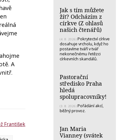
éhavě
Jak s tím můžete
jen
žít? Odcházím z
církve (Z ohlasů
 reálná
našich čtenářů)
hávejme
Pokrytectví církve
(4. 8. 2026)
dosahuje vrcholu, když ho
postavíme tváří v tvář
nekonečnému řetězci
zahojme
církevních skandálů.
otě. A
nitř.
Pastorační
středisko Praha
hledá
spolupracovníky!
Pořádání akcí,
(3. 8. 2026)
běžný provoz.
ž František
Jan Maria
Vianney (svátek
áska