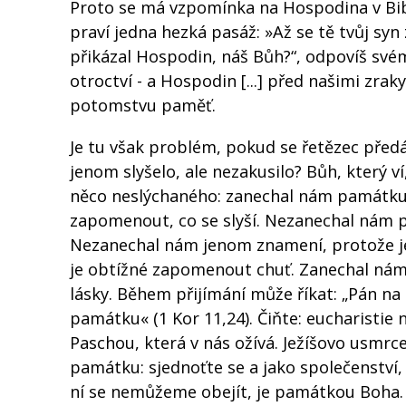
Proto se má vzpomínka na Hospodina v Bibli
praví jedna hezká pasáž: »Až se tě tvůj syn 
přikázal Hospodin, náš Bůh?“, odpovíš svému 
otroctví - a Hospodin [...] před našimi zraky
potomstvu paměť.
Je tu však problém, pokud se řetězec předá
jenom slyšelo, ale nezakusilo? Bůh, který ví
něco neslýchaného: zanechal nám památku
zapomenout, co se slyší. Nezanechal nám 
Nezanechal nám jenom znamení, protože je
je obtížné zapomenout chuť. Zanechal nám C
lásky. Během přijímání může říkat: „Pán na
památku« (1 Kor 11,24). Čiňte: eucharisti
Paschou, která v nás ožívá. Ježíšovo usmrce
památku: sjednoťte se a jako společenství,
ní se nemůžeme obejít, je památkou Boha.