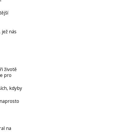
ější
 jež nás
i životě
ie pro
ích, kdyby
e naprosto
ral na