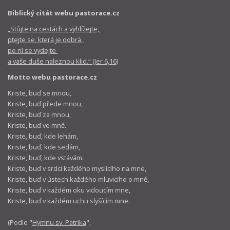
Biblický citát webu pastorace.cz
„Stůjte na cestách a vyhlížejte,
ptejte se, která je dobrá,
po ní se vydejte
a vaše duše naleznou klid.“ (Jer 6,16)
Motto webu pastorace.cz
Kriste, buď se mnou,
Kriste, buď přede mnou,
Kriste, buď za mnou,
Kriste, buď ve mně.
Kriste, buď, kde lehám,
Kriste, buď, kde sedám,
Kriste, buď, kde vstávám.
Kriste, buď v srdci každého myslícího na mne,
Kriste, buď v ústech každého mluvicího o mně,
Kriste, buď v každém oku vidoucím mne,
Kriste, buď v každém uchu slyšícím mne.
(Podle "
Hymnu sv. Patrika
",