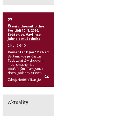
Čtení z dnešního dne:
Pondělí 10. 8. 2026,
Svátek sv. Vavřince,
jáhna a mučedníka
2 Kor 9,6-10;
Komentář k Jan 12,24-26:
Být tam, kde je Kristus.
Tedy zvláště v chudých,
mezi smutnými, s
opuštěnými. Tam jsou i
dnes „poklady církve“.
Zdroj:
Nedělní liturgie
Aktuality