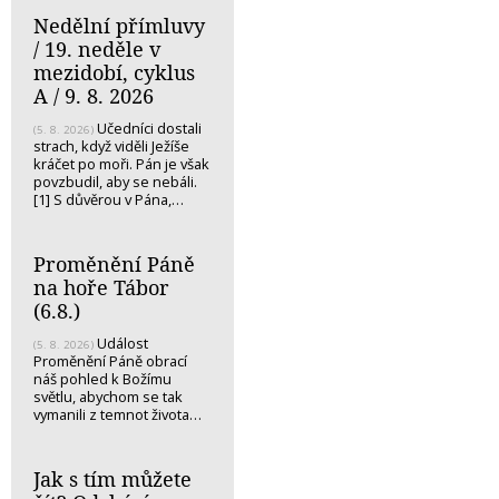
Nedělní přímluvy
/ 19. neděle v
mezidobí, cyklus
A / 9. 8. 2026
Učedníci dostali
(5. 8. 2026)
strach, když viděli Ježíše
kráčet po moři. Pán je však
povzbudil, aby se nebáli.
[1] S důvěrou v Pána,…
Proměnění Páně
na hoře Tábor
(6.8.)
Událost
(5. 8. 2026)
Proměnění Páně obrací
náš pohled k Božímu
světlu, abychom se tak
vymanili z temnot života…
Jak s tím můžete