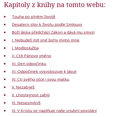
Kapitoly z knihy na tomto webu:
Touha po plném životě
Desatero slov k životu podle Smlouvy
Boží láska předchází Zákon a dává mu smysl
I. Nebudeš mít jiné bohy mimo mne
I. Modloslužba
II. Ctít Pánovo jméno
III. Den odpočinku
III. Odpočinek vysvobozuje k lásce
IV. Cti svého otce i svou matku
V. Nezabiješ
V. Lhostejnost zabíjí
VI. Nesesmilníš
VI. V Kristu se naplňuje naše snubní povolání