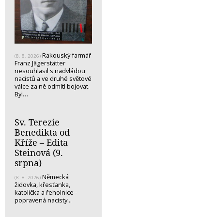
Rakouský farmář
(8. 8. 2026)
Franz Jägerstätter
nesouhlasil s nadvládou
nacistů a ve druhé světové
válce za ně odmítl bojovat.
Byl…
Sv. Terezie
Benedikta od
Kříže – Edita
Steinová (9.
srpna)
Německá
(8. 8. 2026)
židovka, křesťanka,
katolička a řeholnice -
popravená nacisty...