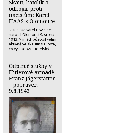
Skaut, katolík a
odbojář proti
nacistům: Karel
HAAS z Olomouce
Karel HAAS se
(9. 8. 2026)
narodil Olomouci 9. srpna
1913. V mládí působil velmi
aktivně ve skautingu. Poté,
co vystudoval učitelský…
Odpírač služby v
Hitlerově armádě
Franz Jägerstätter
– popraven
9.8.1943