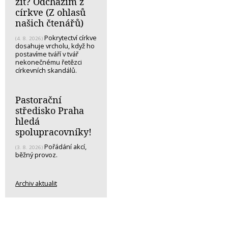
žít? Odcházím z
církve (Z ohlasů
našich čtenářů)
Pokrytectví církve
(4. 8. 2026)
dosahuje vrcholu, když ho
postavíme tváří v tvář
nekonečnému řetězci
církevních skandálů.
Pastorační
středisko Praha
hledá
spolupracovníky!
Pořádání akcí,
(3. 8. 2026)
běžný provoz.
Archiv aktualit